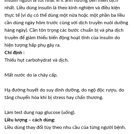
insulin người là tốt nhất vì ít ảnh hưởng đến miễn dịch
nhất. Liều dùng insulin là theo kinh nghiệm và điều kiện
thực tế (ví dụ có thể dùng một nửa hoặc một phần ba liều
cần dùng ngày hôm trước cùng với dịch truyền nuôi dưỡng
hàng ngày). Cần tôn trọng các bước chuẩn bị và pha dịch
truyền để giảm thiểu biến động hoạt tính của insulin do
hiện tượng hấp phụ gây ra.
Chỉ định :
Thiếu hụt carbohydrat và dịch.
Mất nước do ỉa chảy cấp.
Hạ đường huyết do suy dinh dưỡng, do ngộ độc rượu, do
tăng chuyển hóa khi bị stress hay chấn thương.
Làm test dung nạp glucose (uống).
Liều lượng – cách dùng:
Liều dùng thay đổi tùy theo nhu cầu của từng người bệnh.