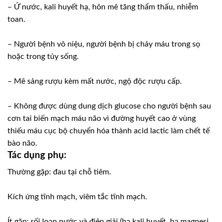
– Ứ nước, kali huyết hạ, hôn mê tăng thẩm thấu, nhiễm
toan.
– Người bệnh vô niệu, người bệnh bị chảy máu trong sọ
hoặc trong tủy sống.
– Mê sảng rượu kèm mất nước, ngộ độc rượu cấp.
– Không được dùng dung dịch glucose cho người bệnh sau
cơn tai biến mạch máu não vì đường huyết cao ở vùng
thiếu máu cục bộ chuyển hóa thành acid lactic làm chết tế
bào não.
Tác dụng phụ:
Thường gặp: đau tại chỗ tiêm.
Kích ứng tĩnh mạch, viêm tắc tĩnh mạch.
Ít gặp: rối loạn nước và điện giải (hạ kali huyết, hạ magnesi