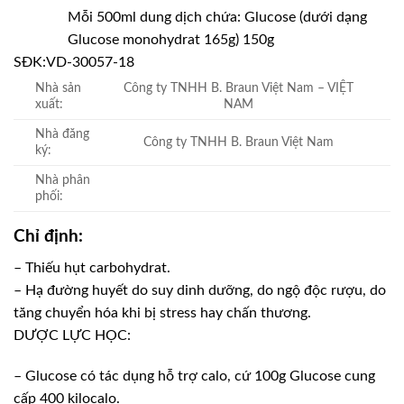
Mỗi 500ml dung dịch chứa: Glucose (dưới dạng
Glucose monohydrat 165g) 150g
SĐK:
VD-30057-18
Nhà sản
Công ty TNHH B. Braun Việt Nam – VIỆT
xuất:
NAM
Nhà đăng
Công ty TNHH B. Braun Việt Nam
ký:
Nhà phân
phối:
Chỉ định:
– Thiếu hụt carbohydrat.
– Hạ đường huyết do suy dinh dưỡng, do ngộ độc rượu, do
tăng chuyển hóa khi bị stress hay chấn thương.
DƯỢC LỰC HỌC:
– Glucose có tác dụng hỗ trợ calo, cứ 100g Glucose cung
cấp 400 kilocalo.