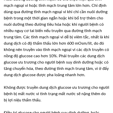
mạch ngoại vi hoặc tĩnh mạch trung tâm lớn hơn. Chỉ định
dùng qua đường tĩnh mạch ngoại vi khi chỉ cần nuôi dưỡng
bệnh trong một thời gian ngắn hoặc khi bổ trợ thêm cho
nuôi dưỡng theo đường tiêu hóa hoặc khi người bệnh có
nhiều nguy cơ tai biến nếu truyền qua đường tĩnh mạch
trung tâm. Các tĩnh mạch ngoại vi dễ bị viêm tắc, nhất là khi
dung dịch có độ thẩm thấu lớn hơn 600 mOsm/lít, do đó
không nên truyền vào tĩnh mạch ngoại vi các dịch truyền có
nồng độ glucose cao hơn 10%. Phải truyền các dung dịch
glucose ưu trương cho người bệnh suy dinh dưỡng hoặc có
tăng chuyển hóa, theo đường tĩnh mạch trung tâm, vì ở đấy
dung dịch glucose được pha loãng nhanh hơn.
Không được truyền dung dịch glucose ưu trương cho người
bệnh bị mất nước vì tình trạng mất nước sẽ nặng thêm do
bị lợi niệu thẩm thấu.
Điều trị glucose cho người bệnh suy dinh dưỡng, hoặc