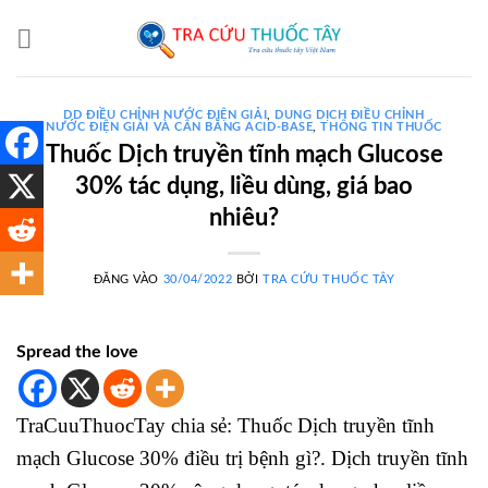
Bỏ
qua
nội
dung
DD ĐIỀU CHỈNH NƯỚC ĐIỆN GIẢI
,
DUNG DỊCH ĐIỀU CHỈNH
NƯỚC ĐIỆN GIẢI VÀ CÂN BẰNG ACID-BASE
,
THÔNG TIN THUỐC
Thuốc Dịch truyền tĩnh mạch Glucose
30% tác dụng, liều dùng, giá bao
nhiêu?
ĐĂNG VÀO
30/04/2022
BỞI
TRA CỨU THUỐC TÂY
Spread the love
TraCuuThuocTay chia sẻ: Thuốc Dịch truyền tĩnh
mạch Glucose 30% điều trị bệnh gì?. Dịch truyền tĩnh