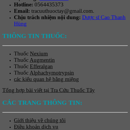
Hotline:
0564435373
Email:
tracuuthuoctay@gmail.com.
Chịu trách nhiệm nội dung:
Dược sĩ Cao Thanh
Hùng
THÔNG TIN THUỐC:
Thuốc
Nexium
Thuốc
Augmentin
Thuốc
Efferalgan
Thuốc
Alphachymotrypsin
các kiểu quan hệ bằng miệng
Tổng hợp bài viết tại Tra Cứu Thuốc Tây
CÁC TRANG THÔNG TIN:
Giới thiệu về chúng tôi
Điều khoản dịch vụ