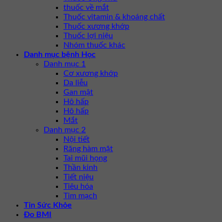
thuốc về mắt
Thuốc vitamin & khoáng chất
Thuốc xương khớp
Thuốc lợi niệu
Nhóm thuốc khác
Danh mục bệnh Học
Danh mục 1
Cơ xương khớp
Da liễu
Gan mật
Hô hấp
Hô hấp
Mắt
Danh mục 2
Nội tiết
Răng hàm mặt
Tai mũi họng
Thần kinh
Tiết niệu
Tiêu hóa
Tim mạch
Tin Sức Khỏe
Đo BMI