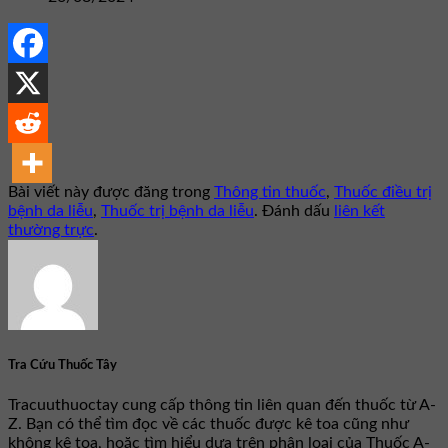
Bài viết này được đăng trong
Thông tin thuốc
,
Thuốc điều trị
bệnh da liễu
,
Thuốc trị bệnh da liễu
. Đánh dấu
liên kết
thường trực
.
Tra Cứu Thuốc Tây
Tracuuthuoctay cung cấp thông tin liên quan đến thuốc từ A-
Z. Bạn có thể tìm đọc về các thuốc được kê toa cũng như
không kê toa, hoặc tìm hiểu dựa trên phân loại của Thuốc A-