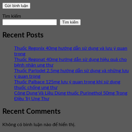
Tìm kiếm
Tìm kiếm
Recent Posts
Thuốc Regonix 40mg hướng dẫn sử dụng và lưu ý quan
trọng
Thuốc Regonat 40mg hướng dẫn sử dụng hiệu quả cho
bệnh nhân ung thư
Thuốc Parlodel 2.5mg hướng dẫn sử dụng và những lưu
ý quan trọng
Thuốc Palbace 125mg lưu ý quan trọng khi sử dụng
thuốc chống ung thư
Công Dụng Và Liều Dùng thuốc Purinethol 50mg Trong
Điều Trị Ung Thư
Recent Comments
Không có bình luận nào để hiển thị.