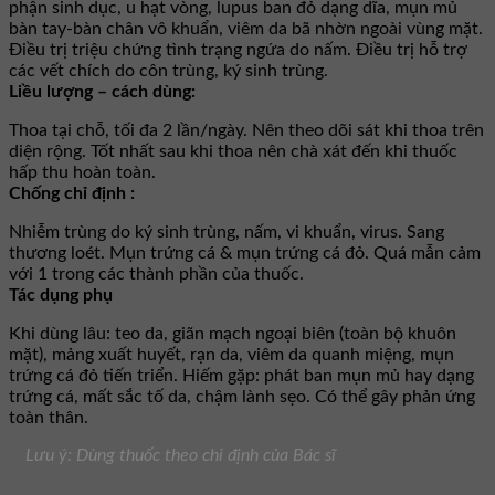
phận sinh dục, u hạt vòng, lupus ban đỏ dạng dĩa, mụn mủ
bàn tay-bàn chân vô khuẩn, viêm da bã nhờn ngoài vùng mặt.
Ðiều trị triệu chứng tình trạng ngứa do nấm. Ðiều trị hỗ trợ
các vết chích do côn trùng, ký sinh trùng.
Liều lượng – cách dùng:
Thoa tại chỗ, tối đa 2 lần/ngày. Nên theo dõi sát khi thoa trên
diện rộng. Tốt nhất sau khi thoa nên chà xát đến khi thuốc
hấp thu hoàn toàn.
Chống chỉ định :
Nhiễm trùng do ký sinh trùng, nấm, vi khuẩn, virus. Sang
thương loét. Mụn trứng cá & mụn trứng cá đỏ. Quá mẫn cảm
với 1 trong các thành phần của thuốc.
Tác dụng phụ
Khi dùng lâu: teo da, giãn mạch ngoại biên (toàn bộ khuôn
mặt), mảng xuất huyết, rạn da, viêm da quanh miệng, mụn
trứng cá đỏ tiến triển. Hiếm gặp: phát ban mụn mủ hay dạng
trứng cá, mất sắc tố da, chậm lành sẹo. Có thể gây phản ứng
toàn thân.
Lưu ý: Dùng thuốc theo chỉ định của Bác sĩ