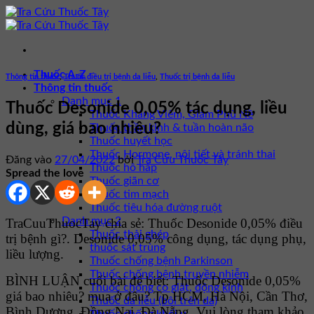
Bỏ
qua
nội
dung
Thuốc A-Z
Thông tin thuốc
,
Thuốc điều trị bệnh da liễu
,
Thuốc trị bệnh da liễu
Thông tin thuốc
Danh mục 1
Thuốc Desonide 0,05% tác dụng, liều
Thuốc Kháng Viêm, Giảm Phù Nề
dùng, giá bao nhiêu?
Thuốc thần kinh & tuần hoàn não
Thuốc huyết học
Thuốc Hormone, nội tiết và tránh thai
Đăng vào
27/04/2022
bởi
Tra Cứu Thuốc Tây
Thuốc hô hấp
Spread the love
Thuốc giãn cơ
Thuốc tim mạch
Thuốc tiêu hóa đường ruột
Danh mục 2
TraCuuThuocTay chia sẻ: Thuốc Desonide 0,05% điều
Thuốc thải ghép
trị bệnh gì?. Desonide 0,05% công dụng, tác dụng phụ,
thuốc sát trùng
liều lượng.
Thuốc chống bệnh Parkinson
Thuốc chống bệnh truyền nhiễm
BÌNH LUẬN cuối bài để biết: Thuốc Desonide 0,05%
Thuốc chống co giật, động kinh
giá bao nhiêu? mua ở đâu? Tp HCM, Hà Nội, Cần Thơ,
Thuốc da liễu (bôi trên da)
Bình Dương, Đồng Nai, Đà Nẵng. Vui lòng tham khảo