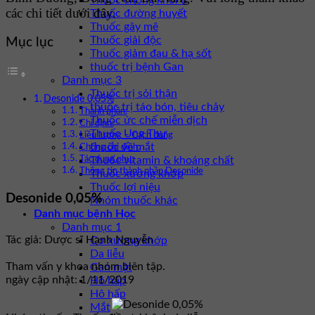
Thuốc chống khối u
các chi tiết dưới đây.
Thuốc đường huyết
Thuốc gây mê
Thuốc giải độc
Mục lục
Thuốc giảm đau & hạ sốt
thuốc trị bệnh Gan
Danh mục 3
Thuốc trị sỏi thận
Desonide 0,05%
thuốc trị táo bón, tiêu chảy
Thành phần:
Thuốc ức chế miễn dịch
Chỉ định:
Thuốc Ung Thư
Liều lượng – Cách dùng
thuốc về mắt
Chống chỉ định:
Thuốc vitamin & khoáng chất
Tác dụng phụ:
Thông tin thành phần Desonide
Thuốc xương khớp
Thuốc lợi niệu
Desonide 0,05%
Nhóm thuốc khác
Danh mục bệnh Học
Danh mục 1
Tác giả: Dược sĩ Hạnh Nguyễn
Cơ xương khớp
Da liễu
Tham vấn y khoa nhóm biên tập.
Gan mật
ngày cập nhật: 1/11/2019
Hô hấp
Hô hấp
Mắt