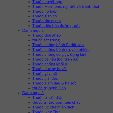
Thuốc huyết học
Thuốc Hormone, nội tiết và tránh thai
Thuốc hô hấp
Thuốc giãn cơ
Thuốc tim mạch
Thuốc tiêu hóa đường ruột
Danh mục 2
Thuốc thải ghép
thuốc sát trùng
Thuốc chống bệnh Parkinson
Thuốc chống bệnh truyền nhiễm
Thuốc chống co giật, động kinh
Thuốc da liễu (bôi trên da)
Thuốc chống khối u
Thuốc đường huyết
Thuốc gây mê
Thuốc giải độc
Thuốc giảm đau & hạ sốt
thuốc trị bệnh Gan
Danh mục 3
Thuốc trị sỏi thận
thuốc trị táo bón, tiêu chảy
Thuốc ức chế miễn dịch
Thuốc Ung Thư