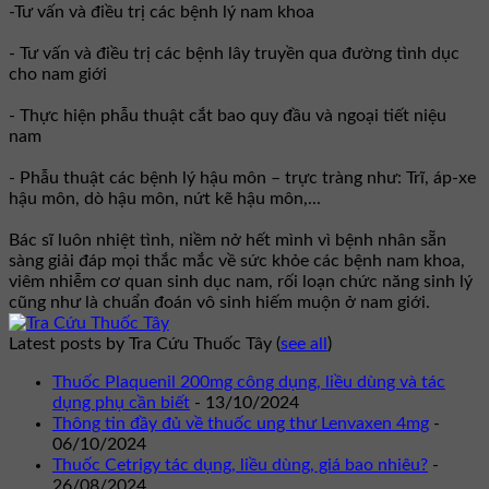
-Tư vấn và điều trị các bệnh lý nam khoa
- Tư vấn và điều trị các bệnh lây truyền qua đường tình dục
cho nam giới
- Thực hiện phẫu thuật cắt bao quy đầu và ngoại tiết niệu
nam
- Phẫu thuật các bệnh lý hậu môn – trực tràng như: Trĩ, áp-xe
hậu môn, dò hậu môn, nứt kẽ hậu môn,...
Bác sĩ luôn nhiệt tình, niềm nở hết mình vì bệnh nhân sẵn
sàng giải đáp mọi thắc mắc về sức khỏe các bệnh nam khoa,
viêm nhiễm cơ quan sinh dục nam, rối loạn chức năng sinh lý
cũng như là chuẩn đoán vô sinh hiếm muộn ở nam giới.
Latest posts by Tra Cứu Thuốc Tây
(
see all
)
Thuốc Plaquenil 200mg công dụng, liều dùng và tác
dụng phụ cần biết
- 13/10/2024
Thông tin đầy đủ về thuốc ung thư Lenvaxen 4mg
-
06/10/2024
Thuốc Cetrigy tác dụng, liều dùng, giá bao nhiêu?
-
26/08/2024