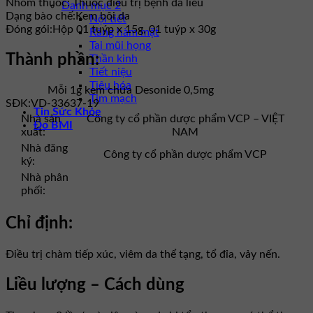
Nhóm thuốc:
Thuốc điều trị bệnh da liễu
Danh mục 2
Dạng bào chế:
Kem bôi da
Nội tiết
Đóng gói:
Hộp 01 tuýp x 15g, 01 tuýp x 30g
Răng hàm mặt
Tai mũi họng
Thành phần:
Thần kinh
Tiết niệu
Tiêu hóa
Mỗi 1g kem chứa Desonide 0,5mg
Tim mạch
SĐK:
VD-33637-19
Tin Sức Khỏe
Nhà sản
Công ty cổ phần dược phẩm VCP – VIỆT
Đo BMI
xuất:
NAM
Nhà đăng
Công ty cổ phần dược phẩm VCP
ký:
Nhà phân
phối:
Chỉ định:
Điều trị chàm tiếp xúc, viêm da thể tạng, tổ đỉa, vảy nến.
Liều lượng – Cách dùng