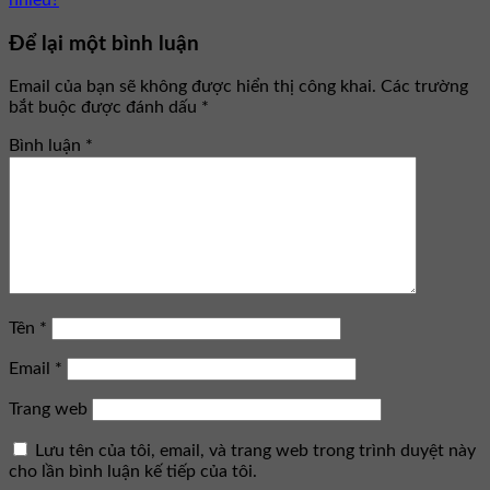
Để lại một bình luận
Email của bạn sẽ không được hiển thị công khai.
Các trường
bắt buộc được đánh dấu
*
Bình luận
*
Tên
*
Email
*
Trang web
Lưu tên của tôi, email, và trang web trong trình duyệt này
cho lần bình luận kế tiếp của tôi.