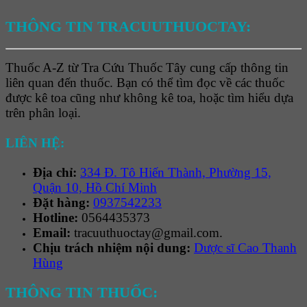
THÔNG TIN TRACUUTHUOCTAY:
Thuốc A-Z từ Tra Cứu Thuốc Tây cung cấp thông tin
liên quan đến thuốc. Bạn có thể tìm đọc về các thuốc
được kê toa cũng như không kê toa, hoặc tìm hiểu dựa
trên phân loại.
LIÊN HỆ:
Địa chỉ:
334 Đ. Tô Hiến Thành, Phường 15,
Quận 10, Hồ Chí Minh
Đặt hàng:
0937542233
Hotline:
0564435373
Email:
tracuuthuoctay@gmail.com.
Chịu trách nhiệm nội dung:
Dược sĩ Cao Thanh
Hùng
THÔNG TIN THUỐC: