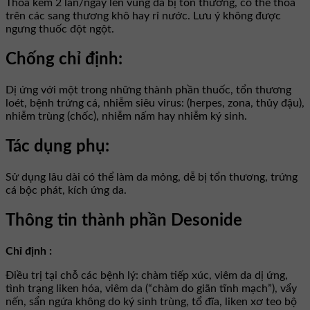
Thoa kem 2 lần/ngày lên vùng da bị tổn thương, có thể thoa
trên các sang thương khô hay rỉ nước. Lưu ý không được
ngưng thuốc đột ngột.
Chống chỉ định:
Dị ứng với một trong những thành phần thuốc, tổn thương
loét, bệnh trứng cá, nhiễm siêu virus: (herpes, zona, thủy đậu),
nhiễm trùng (chốc), nhiễm nấm hay nhiễm ký sinh.
Tác dụng phụ:
Sử dụng lâu dài có thể làm da mỏng, dễ bị tổn thương, trứng
cá bộc phát, kích ứng da.
Thông tin thành phần Desonide
Chỉ định :
Ðiều trị tại chỗ các bệnh lý: chàm tiếp xúc, viêm da dị ứng,
tình trạng liken hóa, viêm da (“chàm do giãn tĩnh mạch”), vẩy
nến, sẩn ngứa không do ký sinh trùng, tổ đĩa, liken xơ teo bộ