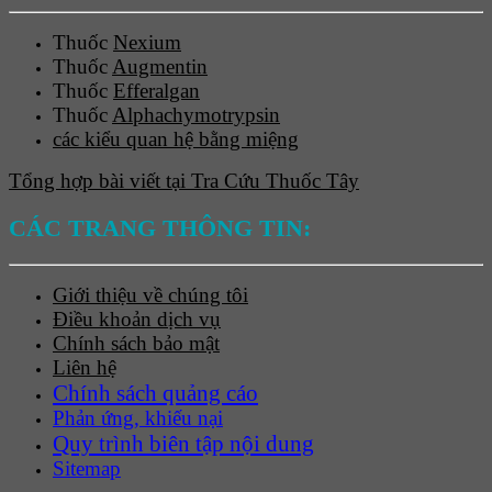
Thuốc
Nexium
Thuốc
Augmentin
Thuốc
Efferalgan
Thuốc
Alphachymotrypsin
các kiểu quan hệ bằng miệng
Tổng hợp bài viết tại Tra Cứu Thuốc Tây
CÁC TRANG THÔNG TIN:
Giới thiệu về chúng tôi
Điều khoản dịch vụ
Chính sách bảo mật
Liên hệ
Chính sách quảng cáo
Phản ứng, khiếu nại
Quy trình biên tập nội dung
Sitemap