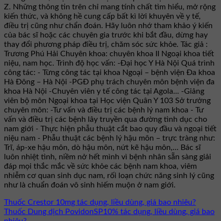
Z. Những thông tin trên chỉ mang tính chất tìm hiểu, mở rộng
kiến thức, và không hề cung cấp bất kì lời khuyên về y tế,
điều trị cũng như chẩn đoán. Hãy luôn nhớ tham khảo ý kiến
của bác sĩ hoặc các chuyên gia trước khi bắt đầu, dừng hay
thay đổi phương pháp điều trị, chăm sóc sức khỏe. Tác giả :
Trương Phú Hải Chuyên khoa: chuyên khoa II Ngoại khoa tiết
niệu, nam học. Trình độ học vấn: -Đại học Y Hà Nội Quá trình
công tác: - Từng công tác tại khoa Ngoại – bệnh viện Đa khoa
Hà Đông – Hà Nội -PGĐ phụ trách chuyên môn bệnh viện đa
khoa Hà Nội -Chuyên viên y tế công tác tại Agola... -Giảng
viên bộ môn Ngoại khoa tại Học viện Quân Y 103 Sở trưởng
chuyên môn: -Tư vấn và điều trị các bệnh lý nam khoa - Tư
vấn và điều trị các bệnh lây truyền qua đường tình dục cho
nam giới - Thực hiện phẫu thuật cắt bao quy đầu và ngoại tiết
niệu nam - Phẫu thuật các bệnh lý hậu môn – trực tràng như:
Trĩ, áp-xe hậu môn, dò hậu môn, nứt kẽ hậu môn,... Bác sĩ
luôn nhiệt tình, niềm nở hết mình vì bệnh nhân sẵn sàng giải
đáp mọi thắc mắc về sức khỏe các bệnh nam khoa, viêm
nhiễm cơ quan sinh dục nam, rối loạn chức năng sinh lý cũng
như là chuẩn đoán vô sinh hiếm muộn ở nam giới.
Thuốc Crestor 10mg tác dụng, liều dùng, giá bao nhiêu?
Thuốc Dung dịch PovidonSP10% tác dụng, liều dùng, giá bao
nhiêu?