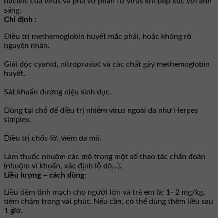
nucleic của virus và phá vỡ phân tử virus khi tiếp xúc với ánh
sáng.
Chỉ định :
Điều trị methemoglobin huyết mắc phải, hoặc không rõ
nguyên nhân.
Giải độc cyanid, nitroprusiat và các chất gây methemoglobin
huyết.
Sát khuẩn đường niệu sinh dục.
Dùng tại chỗ để điều trị nhiễm virus ngoài da như Herpes
simplex.
Điều trị chốc lở, viêm da mủ.
Làm thuốc nhuộm các mô trong một số thao tác chẩn đoán
(nhuộm vi khuẩn, xác định lỗ dò…).
Liều lượng – cách dùng:
Liều tiêm tĩnh mạch cho người lớn và trẻ em là: 1- 2 mg/kg,
tiêm chậm trong vài phút. Nếu cần, có thể dùng thêm liều sau
1 giờ.