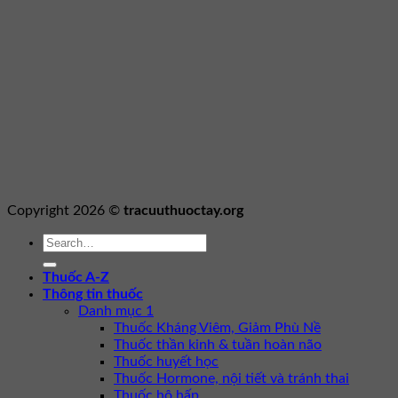
Copyright 2026 ©
tracuuthuoctay.org
Thuốc A-Z
Thông tin thuốc
Danh mục 1
Thuốc Kháng Viêm, Giảm Phù Nề
Thuốc thần kinh & tuần hoàn não
Thuốc huyết học
Thuốc Hormone, nội tiết và tránh thai
Thuốc hô hấp