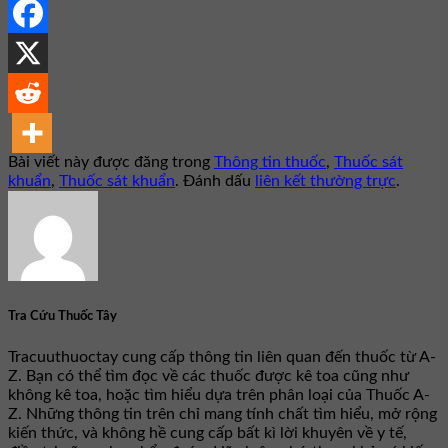
Bài viết này được đăng trong
Thông tin thuốc
,
Thuốc sát
khuẩn
,
Thuốc sát khuẩn
. Đánh dấu
liên kết thường trực
.
Tra Cứu Thuốc Tây
Tracuuthuoctay cung cấp thông tin liên quan đến thuốc từ A-
Z. Bạn có thể tìm đọc về các thuốc được kê toa cũng như
không kê toa, hoặc tìm hiểu dựa trên phân loại của Thuốc A-
Z. Những thông tin trên chỉ mang tính chất tìm hiểu, mở rộng
kiến thức, và không hề cung cấp bất kì lời khuyên về y tế,