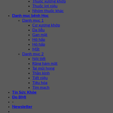
Thuốc xương khớp
Thuốc lợi niệu
Nhóm thuốc khác
Danh mục bệnh Học
Danh mục 1
Cơ xương khớp
Da liễu
Gan mật
Hô hấp
Hô hấp
Mắt
Danh mục 2
Nội tiết
Răng hàm mặt
Tai mũi họng
Thần kinh
Tiết niệu
Tiêu hóa
Tim mạch
Tin Sức Khỏe
Đo BMI
-
Newsletter