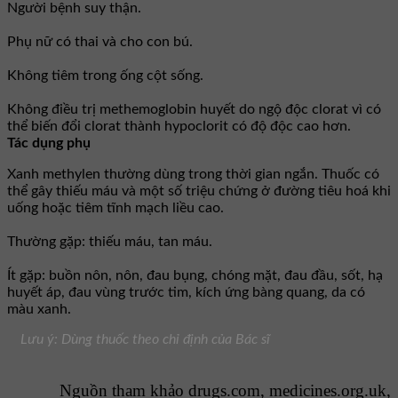
Người bệnh suy thận.
Phụ nữ có thai và cho con bú.
Không tiêm trong ống cột sống.
Không điều trị methemoglobin huyết do ngộ độc clorat vì có
thể biến đổi clorat thành hypoclorit có độ độc cao hơn.
Tác dụng phụ
Xanh methylen thường dùng trong thời gian ngắn. Thuốc có
thể gây thiếu máu và một số triệu chứng ở đường tiêu hoá khi
uống hoặc tiêm tĩnh mạch liều cao.
Thường gặp: thiếu máu, tan máu.
Ít gặp: buồn nôn, nôn, đau bụng, chóng mặt, đau đầu, sốt, hạ
huyết áp, đau vùng trước tim, kích ứng bàng quang, da có
màu xanh.
Lưu ý: Dùng thuốc theo chỉ định của Bác sĩ
Nguồn tham khảo drugs.com, medicines.org.uk,