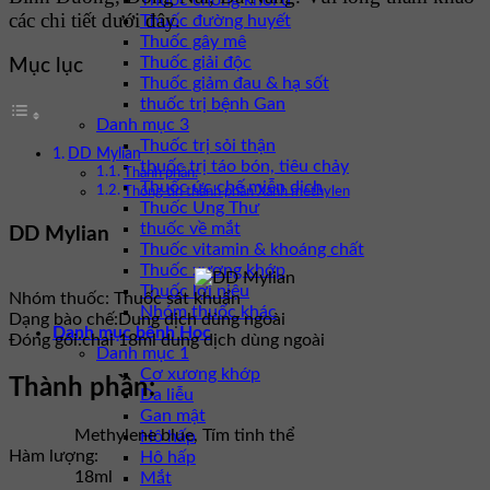
Thuốc chống khối u
các chi tiết dưới đây.
Thuốc đường huyết
Thuốc gây mê
Thuốc giải độc
Mục lục
Thuốc giảm đau & hạ sốt
thuốc trị bệnh Gan
Danh mục 3
Thuốc trị sỏi thận
DD Mylian
thuốc trị táo bón, tiêu chảy
Thành phần:
Thuốc ức chế miễn dịch
Thông tin thành phần Xanh methylen
Thuốc Ung Thư
thuốc về mắt
DD Mylian
Thuốc vitamin & khoáng chất
Thuốc xương khớp
Thuốc lợi niệu
Nhóm thuốc:
Thuốc sát khuẩn
Nhóm thuốc khác
Dạng bào chế:
Dung dịch dùng ngoài
Danh mục bệnh Học
Đóng gói:
chai 18ml dung dịch dùng ngoài
Danh mục 1
Cơ xương khớp
Thành phần:
Da liễu
Gan mật
Methylene blue, Tím tinh thể
Hô hấp
Hàm lượng:
Hô hấp
18ml
Mắt