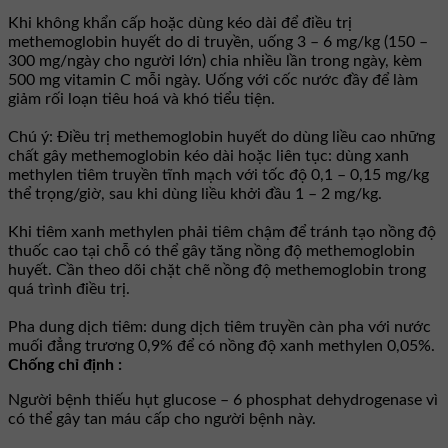
Khi không khẩn cấp hoặc dùng kéo dài để điều trị
methemoglobin huyết do di truyền, uống 3 – 6 mg/kg (150 –
300 mg/ngày cho người lớn) chia nhiều lần trong ngày, kèm
500 mg vitamin C mỗi ngày. Uống với cốc nước đầy để làm
giảm rối loạn tiêu hoá và khó tiểu tiện.
Chú ý: Điều trị methemoglobin huyết do dùng liều cao những
chất gây methemoglobin kéo dài hoặc liên tục: dùng xanh
methylen tiêm truyền tĩnh mạch với tốc độ 0,1 – 0,15 mg/kg
thể trọng/giờ, sau khi dùng liều khởi đầu 1 – 2 mg/kg.
Khi tiêm xanh methylen phải tiêm chậm để tránh tạo nồng độ
thuốc cao tại chỗ có thể gây tăng nồng độ methemoglobin
huyết. Cần theo dõi chặt chẽ nồng độ methemoglobin trong
quá trình điều trị.
Pha dung dịch tiêm: dung dịch tiêm truyền càn pha với nước
muối đẳng trương 0,9% để có nồng độ xanh methylen 0,05%.
Chống chỉ định :
Người bệnh thiếu hụt glucose – 6 phosphat dehydrogenase vì
có thể gây tan máu cấp cho người bệnh này.