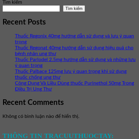
Tìm kiếm
Tìm kiếm
Recent Posts
Thuốc Regonix 40mg hướng dẫn sử dụng và lưu ý quan
trọng
Thuốc Regonat 40mg hướng dẫn sử dụng hiệu quả cho
bệnh nhân ung thư
Thuốc Parlodel 2.5mg hướng dẫn sử dụng và những lưu
ý quan trọng
Thuốc Palbace 125mg lưu ý quan trọng khi sử dụng
thuốc chống ung thư
Công Dụng Và Liều Dùng thuốc Purinethol 50mg Trong
Điều Trị Ung Thư
Recent Comments
Không có bình luận nào để hiển thị.
THÔNG TIN TRACUUTHUOCTAY: