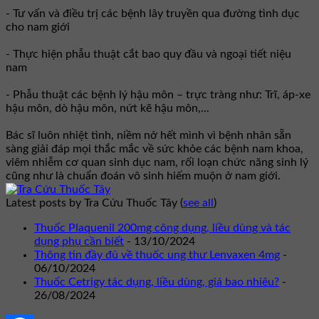
- Tư vấn và điều trị các bệnh lây truyền qua đường tình dục
cho nam giới
- Thực hiện phẫu thuật cắt bao quy đầu và ngoại tiết niệu
nam
- Phẫu thuật các bệnh lý hậu môn – trực tràng như: Trĩ, áp-xe
hậu môn, dò hậu môn, nứt kẽ hậu môn,...
Bác sĩ luôn nhiệt tình, niềm nở hết mình vì bệnh nhân sẵn
sàng giải đáp mọi thắc mắc về sức khỏe các bệnh nam khoa,
viêm nhiễm cơ quan sinh dục nam, rối loạn chức năng sinh lý
cũng như là chuẩn đoán vô sinh hiếm muộn ở nam giới.
Latest posts by Tra Cứu Thuốc Tây
(
see all
)
Thuốc Plaquenil 200mg công dụng, liều dùng và tác
dụng phụ cần biết
- 13/10/2024
Thông tin đầy đủ về thuốc ung thư Lenvaxen 4mg
-
06/10/2024
Thuốc Cetrigy tác dụng, liều dùng, giá bao nhiêu?
-
26/08/2024