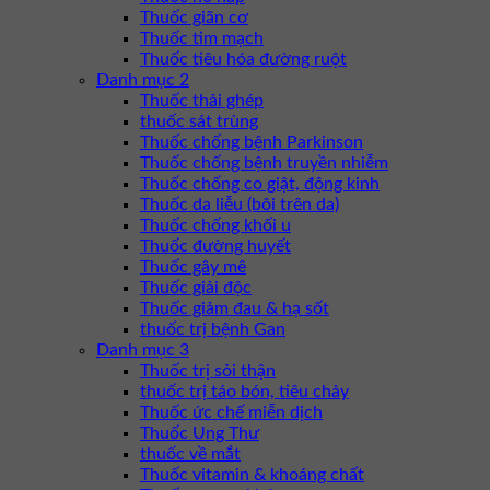
Thuốc giãn cơ
Thuốc tim mạch
Thuốc tiêu hóa đường ruột
Danh mục 2
Thuốc thải ghép
thuốc sát trùng
Thuốc chống bệnh Parkinson
Thuốc chống bệnh truyền nhiễm
Thuốc chống co giật, động kinh
Thuốc da liễu (bôi trên da)
Thuốc chống khối u
Thuốc đường huyết
Thuốc gây mê
Thuốc giải độc
Thuốc giảm đau & hạ sốt
thuốc trị bệnh Gan
Danh mục 3
Thuốc trị sỏi thận
thuốc trị táo bón, tiêu chảy
Thuốc ức chế miễn dịch
Thuốc Ung Thư
thuốc về mắt
Thuốc vitamin & khoáng chất