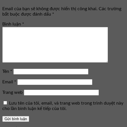
Email của bạn sẽ không được hiển thị công khai.
Các trường
bắt buộc được đánh dấu
*
Bình luận
*
Tên
*
Email
*
Trang web
Lưu tên của tôi, email, và trang web trong trình duyệt này
cho lần bình luận kế tiếp của tôi.