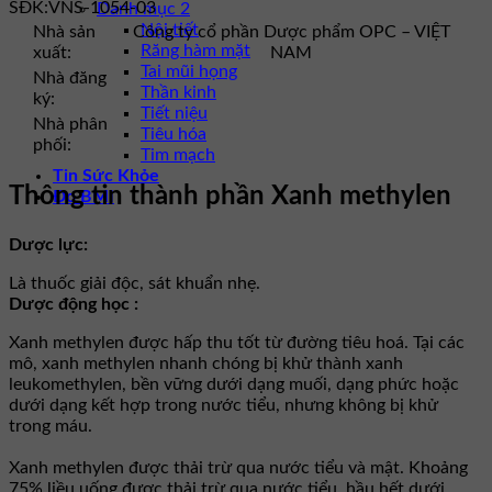
SĐK:
VNS-1054-03
Danh mục 2
Nội tiết
Nhà sản
Công ty cổ phần Dược phẩm OPC – VIỆT
Răng hàm mặt
xuất:
NAM
Tai mũi họng
Nhà đăng
Thần kinh
ký:
Tiết niệu
Nhà phân
Tiêu hóa
phối:
Tim mạch
Tin Sức Khỏe
Thông tin thành phần Xanh methylen
Đo BMI
Dược lực:
Là thuốc giải độc, sát khuẩn nhẹ.
Dược động học :
Xanh methylen được hấp thu tốt từ đường tiêu hoá. Tại các
mô, xanh methylen nhanh chóng bị khử thành xanh
leukomethylen, bền vững dưới dạng muối, dạng phức hoặc
dưới dạng kết hợp trong nước tiểu, nhưng không bị khử
trong máu.
Xanh methylen được thải trừ qua nước tiểu và mật. Khoảng
75% liều uống được thải trừ qua nước tiểu, hầu hết dưới