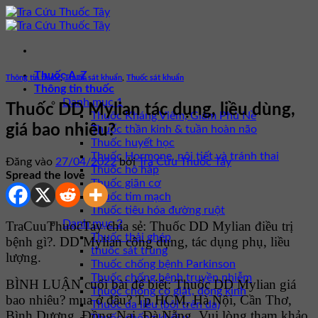
Bỏ
qua
nội
dung
Thuốc A-Z
Thông tin thuốc
,
Thuốc sát khuẩn
,
Thuốc sát khuẩn
Thông tin thuốc
Danh mục 1
Thuốc DD Mylian tác dụng, liều dùng,
Thuốc Kháng Viêm, Giảm Phù Nề
giá bao nhiêu?
Thuốc thần kinh & tuần hoàn não
Thuốc huyết học
Thuốc Hormone, nội tiết và tránh thai
Đăng vào
27/04/2022
bởi
Tra Cứu Thuốc Tây
Thuốc hô hấp
Spread the love
Thuốc giãn cơ
Thuốc tim mạch
Thuốc tiêu hóa đường ruột
Danh mục 2
TraCuuThuocTay chia sẻ: Thuốc DD Mylian điều trị
Thuốc thải ghép
bệnh gì?. DD Mylian công dụng, tác dụng phụ, liều
thuốc sát trùng
lượng.
Thuốc chống bệnh Parkinson
Thuốc chống bệnh truyền nhiễm
BÌNH LUẬN cuối bài để biết: Thuốc DD Mylian giá
Thuốc chống co giật, động kinh
bao nhiêu? mua ở đâu? Tp HCM, Hà Nội, Cần Thơ,
Thuốc da liễu (bôi trên da)
Bình Dương, Đồng Nai, Đà Nẵng. Vui lòng tham khảo