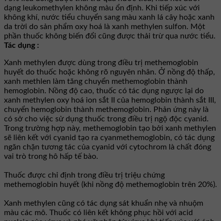
dạng leukomethylen không màu ổn định. Khi tiếp xúc với
không khí, nước tiểu chuyển sang màu xanh lá cây hoặc xanh
da trời do sản phẩm oxy hoá là xanh methylen sulfon. Một
phần thuốc không biến đổi cũng được thải trừ qua nước tiểu.
Tác dụng :
Xanh methylen được dùng trong điều trị methemoglobin
huyết do thuốc hoặc không rõ nguyên nhân. Ở nồng độ thấp,
xanh methlen làm tăng chuyển methemoglobin thành
hemoglobin. Nồng độ cao, thuốc có tác dụng ngược lại do
xanh methylen oxy hoá ion sắt II của hemoglobin thành sắt III,
chuyển hemoglobin thành methemoglobin. Phản ứng này là
có sở cho việc sử dụng thuốc trong điều trị ngộ độc cyanid.
Trong trường hợp này, methemoglobin tạo bởi xanh methylen
sẽ liên kết với cyanid tạo ra cyanmethemoglobin, có tác dụng
ngăn chặn tương tác của cyanid với cytochrom là chất đóng
vai trò trong hô hấp tế bào.
Thuốc được chỉ định trong điều trị triệu chứng
methemoglobin huyết (khi nồng độ methemoglobin trên 20%).
Xanh methylen cũng có tác dụng sát khuẩn nhẹ và nhuộm
màu các mô. Thuốc có liên kết không phục hồi với acid