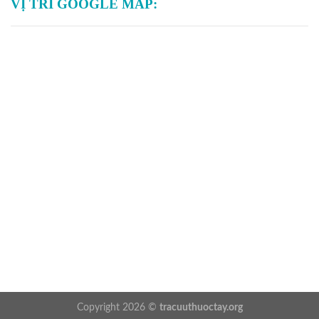
VỊ TRÍ GOOGLE MAP:
Copyright 2026 ©
tracuuthuoctay.org