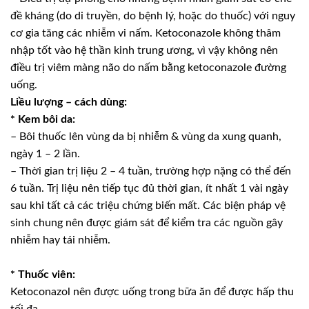
đề kháng (do di truyền, do bệnh lý, hoặc do thuốc) với nguy
cơ gia tăng các nhiễm vi nấm. Ketoconazole không thâm
nhập tốt vào hệ thần kinh trung ương, vì vậy không nên
điều trị viêm màng não do nấm bằng ketoconazole đường
uống.
Liều lượng – cách dùng:
* Kem bôi da:
– Bôi thuốc lên vùng da bị nhiễm & vùng da xung quanh,
ngày 1 – 2 lần.
– Thời gian trị liệu 2 – 4 tuần, trường hợp nặng có thể đến
6 tuần. Trị liệu nên tiếp tục đủ thời gian, ít nhất 1 vài ngày
sau khi tất cả các triệu chứng biến mất. Các biện pháp vệ
sinh chung nên được giám sát để kiểm tra các nguồn gây
nhiễm hay tái nhiễm.
* Thuốc viên:
Ketoconazol nên được uống trong bữa ăn để được hấp thu
tối đa.