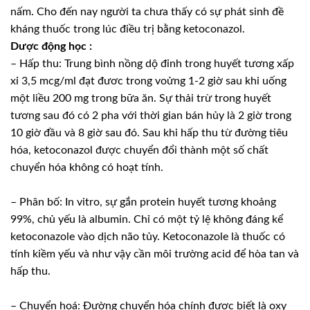
nấm. Cho đến nay người ta chưa thấy có sự phát sinh đề
kháng thuốc trong lúc điều trị bằng ketoconazol.
Dược động học :
– Hấp thu: Trung bình nồng dộ đỉnh trong huyết tương xấp
xỉ 3,5 mcg/ml đạt đươc trong voửng 1-2 giờ sau khi uống
một liều 200 mg trong bữa ăn. Sự thải trừ trong huyết
tương sau đó có 2 pha với thời gian bán hủy là 2 giờ trong
10 giờ đầu và 8 giờ sau đó. Sau khi hấp thu từ đường tiêu
hóa, ketoconazol được chuyển đổi thành một số chất
chuyển hóa không có hoạt tính.
– Phân bố: In vitro, sự gắn protein huyết tương khoảng
99%, chủ yếu là albumin. Chỉ có một tỷ lệ không đáng kể
ketoconazole vào dịch não tủy. Ketoconazole là thuốc có
tính kiềm yếu và như vậy cần môi trường acid để hòa tan và
hấp thu.
– Chuyển hoá: Ðường chuyển hóa chính được biết là oxy