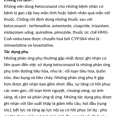
Không nên dùng Ketoconazol cho những bệnh nhân có
bệnh lý gan cấp hay mãn tính hoặc bệnh nhân quá mẫn với
thuốc. Chống chỉ định dùng những thuốc sau với
ketoconazol : terfenadine, astemizole, cisapride, triazolam,
midazolam uống, quinidine, pimozide, thuốc ức chế HMG-
CoA reductase được chuyển hoá bởi CYP3A4 như là :
simvastatine và lovastatine.
Tác dụng phụ
Những phản ứng phụ thường gặp nhất được ghi nhận có
liên quan đến việc sử dụng ketoconazol là những phản ứng
phụ trên đường tiêu hóa, như là : rối loạn tiêu hóa, buồn
nôn, đau bụng và tiêu chảy. Những phản ứng phụ ít gặp
hơn được ghi nhận bao gồm nhức đầu, sự tăng có hồi phục
các men gan, rối loạn kinh nguyệt, choáng váng, sợ ánh
sáng, dị cảm và phản ứng dị ứng. Những tác dụng phụ được
ghi nhận với tần suất thấp là giảm tiểu cầu, hói đầu (rụng
tóc), bất lực và tăng áp lực nội sọ có hồi phục (ví dụ : phù