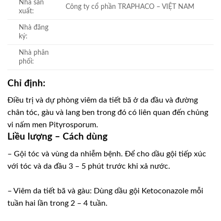
Nhà sản
Công ty cổ phần TRAPHACO – VIỆT NAM
xuất:
Nhà đăng
ký:
Nhà phân
phối:
Chỉ định:
Điều trị và dự phòng viêm da tiết bã ở da đầu và đường
chân tóc, gàu và lang ben trong đó có liên quan đến chủng
vi nấm men Pityrosporum.
Liều lượng – Cách dùng
– Gội tóc và vùng da nhiễm bệnh. Ðể cho dầu gội tiếp xúc
với tóc và da đầu 3 – 5 phút trước khi xả nước.
– Viêm da tiết bã và gàu: Dùng dầu gội Ketoconazole mỗi
tuần hai lần trong 2 – 4 tuần.