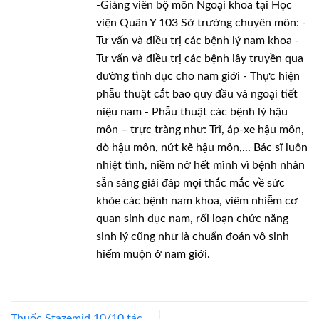
-Giảng viên bộ môn Ngoại khoa tại Học
viện Quân Y 103 Sở trưởng chuyên môn: -
Tư vấn và điều trị các bệnh lý nam khoa -
Tư vấn và điều trị các bệnh lây truyền qua
đường tình dục cho nam giới - Thực hiện
phẫu thuật cắt bao quy đầu và ngoại tiết
niệu nam - Phẫu thuật các bệnh lý hậu
môn – trực tràng như: Trĩ, áp-xe hậu môn,
dò hậu môn, nứt kẽ hậu môn,... Bác sĩ luôn
nhiệt tình, niềm nở hết mình vì bệnh nhân
sẵn sàng giải đáp mọi thắc mắc về sức
khỏe các bệnh nam khoa, viêm nhiễm cơ
quan sinh dục nam, rối loạn chức năng
sinh lý cũng như là chuẩn đoán vô sinh
hiếm muộn ở nam giới.
Thuốc Stazemid 10/10 tác