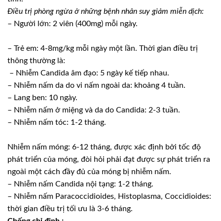
Ðiều trị phòng ngừa ở những bệnh nhân suy giảm miễn dịch:
– Người lớn: 2 viên (400mg) mỗi ngày.
– Trẻ em: 4-8mg/kg mỗi ngày một lần. Thời gian điều trị
thông thường là:
– Nhiễm Candida âm đạo: 5 ngày kế tiếp nhau.
– Nhiễm nấm da do vi nấm ngoài da: khoảng 4 tuần.
– Lang ben: 10 ngày.
– Nhiễm nấm ở miệng và da do Candida: 2-3 tuần.
– Nhiễm nấm tóc: 1-2 tháng.
Nhiễm nấm móng: 6-12 tháng, được xác định bởi tốc độ
phát triển của móng, đòi hỏi phải đạt được sự phát triển ra
ngoài một cách đầy đủ của móng bị nhiễm nấm.
– Nhiễm nấm Candida nội tạng: 1-2 tháng.
– Nhiễm nấm Paracoccidioides, Histoplasma, Coccidioides:
thời gian điều trị tối ưu là 3-6 tháng.
Chống chỉ định :