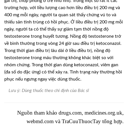
gai thị, thóp phồng ở trẻ nhũ nhi). Trong một số rất ít các
trường hợp, với liều lượng cao hơn liều điều trị 200 mg và
400 mg mỗi ngày, người ta quan sát thấy chứng vú to và
thiếu sản tinh trùng có hồi phục. Ở liều điều trị 200 mg mỗi
ngày, người ta có thể thấy sự giảm tạm thời nồng độ
testosterone trong huyết tương. Nồng độ testosterone trở
về bình thường trong vòng 24 giờ sau điều trị ketoconazol.
Trong thời gian điều trị lâu dài ở liều điều trị, nồng độ
testosterone trong máu thường không khác biệt so với
nhóm chứng. Trong thời gian dùng ketoconazol, viêm gan
(đa số do đặc ứng) có thể xảy ra. Tình trạng này thường hồi
phục nếu ngưng ngay việc dùng thuốc.
Lưu ý: Dùng thuốc theo chỉ định của Bác sĩ
Nguồn tham khảo drugs.com, medicines.org.uk,
webmd.com và
TraCuuThuocTay
tổng hợp.