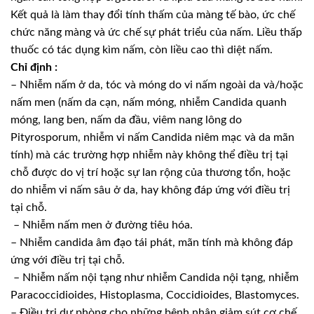
Kết quả là làm thay đổi tính thấm của màng tế bào, ức chế
chức năng màng và ức chế sự phát triểu của nấm. Liều thấp
thuốc có tác dụng kìm nấm, còn liều cao thì diệt nấm.
Chỉ định :
– Nhiễm nấm ở da, tóc và móng do vi nấm ngoài da và/hoặc
nấm men (nấm da cạn, nấm móng, nhiễm Candida quanh
móng, lang ben, nấm da đầu, viêm nang lông do
Pityrosporum, nhiễm vi nấm Candida niêm mạc và da mãn
tính) mà các trường hợp nhiễm này không thể điều trị tại
chỗ được do vị trí hoặc sự lan rộng của thương tổn, hoặc
do nhiễm vi nấm sâu ở da, hay không đáp ứng với điều trị
tại chỗ.
– Nhiễm nấm men ở đường tiêu hóa.
– Nhiễm candida âm đạo tái phát, mãn tính mà không đáp
ứng với điều trị tại chỗ.
– Nhiễm nấm nội tạng như nhiễm Candida nội tạng, nhiễm
Paracoccidioides, Histoplasma, Coccidioides, Blastomyces.
– Ðiều trị dự phòng cho những bệnh nhân giảm sút cơ chế