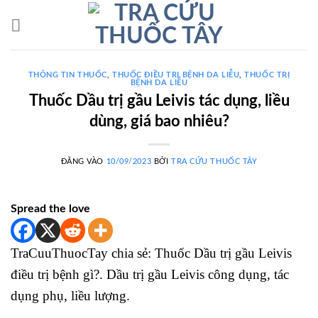
Bỏ
qua
nội
dung
THÔNG TIN THUỐC
,
THUỐC ĐIỀU TRỊ BỆNH DA LIỄU
,
THUỐC TRỊ
BỆNH DA LIỄU
Thuốc Dầu trị gầu Leivis tác dụng, liều
dùng, giá bao nhiêu?
ĐĂNG VÀO
10/09/2023
BỞI
TRA CỨU THUỐC TÂY
Spread the love
TraCuuThuocTay chia sẻ: Thuốc Dầu trị gầu Leivis
điều trị bệnh gì?. Dầu trị gầu Leivis công dụng, tác
dụng phụ, liều lượng.