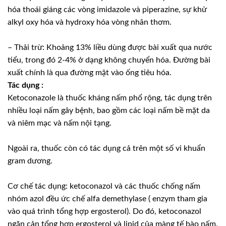
hóa thoái giáng các vòng imidazole và piperazine, sự khử
alkyl oxy hóa và hydroxy hóa vòng nhân thơm.
– Thải trừ: Khoảng 13% liều dùng được bài xuất qua nước
tiểu, trong đó 2-4% ở dạng không chuyển hóa. Ðường bài
xuất chính là qua đường mật vào ống tiêu hóa.
Tác dụng :
Ketoconazole là thuốc kháng nấm phổ rộng, tác dụng trên
nhiều loại nấm gây bệnh, bao gồm các loại nấm bề mặt da
và niêm mạc và nấm nội tạng.
Ngoài ra, thuốc còn có tác dụng cả trên một số vi khuẩn
gram dương.
Cơ chế tác dụng: ketoconazol và các thuốc chống nấm
nhóm azol đều ức chế alfa demethylase ( enzym tham gia
vào quá trình tổng hợp ergosterol). Do đó, ketoconazol
ngăn cản tổng hợp ergosterol và lipid của màng tế bào nấm.