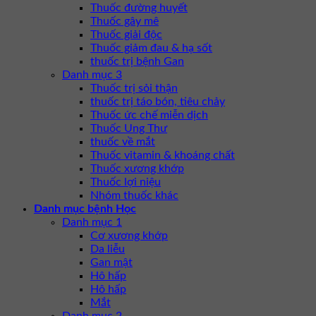
Thuốc đường huyết
Thuốc gây mê
Thuốc giải độc
Thuốc giảm đau & hạ sốt
thuốc trị bệnh Gan
Danh mục 3
Thuốc trị sỏi thận
thuốc trị táo bón, tiêu chảy
Thuốc ức chế miễn dịch
Thuốc Ung Thư
thuốc về mắt
Thuốc vitamin & khoáng chất
Thuốc xương khớp
Thuốc lợi niệu
Nhóm thuốc khác
Danh mục bệnh Học
Danh mục 1
Cơ xương khớp
Da liễu
Gan mật
Hô hấp
Hô hấp
Mắt
Danh mục 2