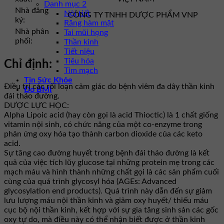
Danh mục 2
Nhà đăng
Nội tiết
CÔNG TY TNHH DƯỢC PHẨM VNP
ký:
Răng hàm mặt
Nhà phân
Tai mũi họng
phối:
Thần kinh
Tiết niệu
Tiêu hóa
Chỉ định:
Tim mạch
Tin Sức Khỏe
Điều trị các rối loạn cảm giác do bệnh viêm đa dây thần kinh
Đo BMI
đái tháo đường.
DƯỢC LỰC HỌC:
Alpha Lipoic acid (hay còn gọi là acid Thioctic) là 1 chất giống
vitamin nội sinh, có chức năng của một co-enzyme trong
phản ứng oxy hóa tạo thành carbon dioxide của các keto
acid.
Sự tăng cao đường huyết trong bệnh đái tháo đường là kết
quả của việc tích lũy glucose tại những protein mẹ trong các
mạch máu và hình thành những chất gọi là các sản phẩm cuối
cùng của quá trình glycosyl hóa (AGEs: Advanced
glycosylation end products). Quá trình này dẫn đến sự giảm
lưu lượng máu nội thần kinh và giảm oxy huyết/ thiếu máu
cục bộ nội thần kinh, kết hợp với sự gia tăng sinh sản các gốc
oxy tự do, mà điều này có thể nhận biết được ở thần kinh