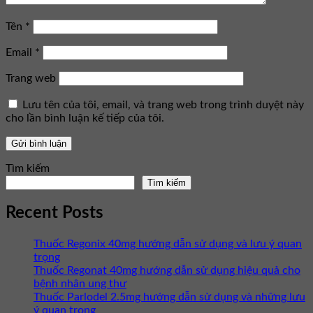
Tên
*
Email
*
Trang web
Lưu tên của tôi, email, và trang web trong trình duyệt này
cho lần bình luận kế tiếp của tôi.
Tìm kiếm
Tìm kiếm
Recent Posts
Thuốc Regonix 40mg hướng dẫn sử dụng và lưu ý quan
trọng
Thuốc Regonat 40mg hướng dẫn sử dụng hiệu quả cho
bệnh nhân ung thư
Thuốc Parlodel 2.5mg hướng dẫn sử dụng và những lưu
ý quan trọng