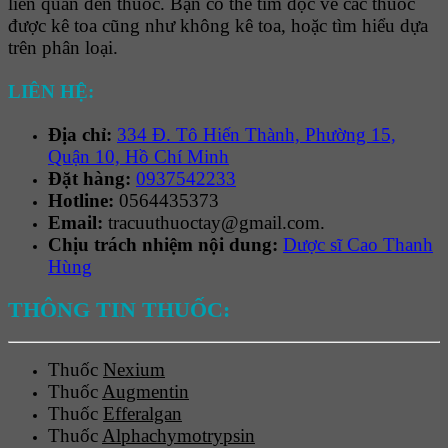
liên quan đến thuốc. Bạn có thể tìm đọc về các thuốc
được kê toa cũng như không kê toa, hoặc tìm hiểu dựa
trên phân loại.
LIÊN HỆ:
Địa chỉ:
334 Đ. Tô Hiến Thành, Phường 15,
Quận 10, Hồ Chí Minh
Đặt hàng:
0937542233
Hotline:
0564435373
Email:
tracuuthuoctay@gmail.com.
Chịu trách nhiệm nội dung:
Dược sĩ Cao Thanh
Hùng
THÔNG TIN THUỐC:
Thuốc
Nexium
Thuốc
Augmentin
Thuốc
Efferalgan
Thuốc
Alphachymotrypsin