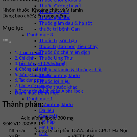
Thuốc chống khối u
Thuốc đường huyết
Nhóm thuốc:
Khoáng chất và Vitamin
Thuốc gây mê
Dạng bào chế:
Viên nang mềm
Thuốc giải độc
Thuốc giảm đau & hạ sốt
Mục lục
thuốc trị bệnh Gan
Danh mục 3
Thuốc trị sỏi thận
thuốc trị táo bón, tiêu chảy
Thuốc ức chế miễn dịch
Thành phần:
Thuốc Ung Thư
Chỉ định:
thuốc về mắt
Liều lượng – Cách dùng
Chống chỉ định:
Thuốc vitamin & khoáng chất
Tương tác thuốc:
Thuốc xương khớp
Tác dụng phụ:
Thuốc lợi niệu
Chú ý đề phòng:
Nhóm thuốc khác
Thông tin thành phần Alpha lipoic
Danh mục bệnh Học
Danh mục 1
Thành phần:
Cơ xương khớp
Da liễu
Gan mật
Acid alpha lipoic 300 mg
Hô hấp
SĐK:
VD-33089-19
Hô hấp
Nhà sản
Công ty cổ phần Dược phẩm CPC1 Hà Nội
Mắt
xuất:
– VIỆT NAM