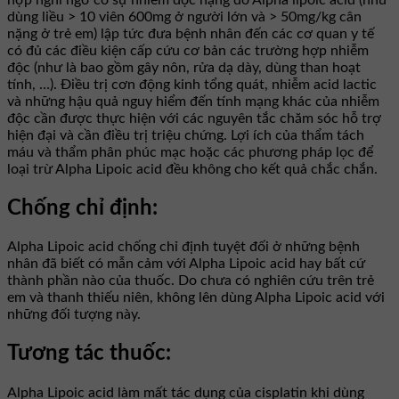
dùng liều > 10 viên 600mg ở người lớn và > 50mg/kg cân
nặng ở trẻ em) lập tức đưa bệnh nhân đến các cơ quan y tế
có đủ các điều kiện cấp cứu cơ bản các trường hợp nhiễm
độc (như là bao gồm gây nôn, rửa dạ dày, dùng than hoạt
tính, …). Điều trị cơn động kinh tổng quát, nhiễm acid lactic
và những hậu quả nguy hiểm đến tính mạng khác của nhiễm
độc cần được thực hiện với các nguyên tắc chăm sóc hỗ trợ
hiện đại và cần điều trị triệu chứng. Lợi ích của thẩm tách
máu và thẩm phân phúc mạc hoặc các phương pháp lọc để
loại trừ Alpha Lipoic acid đều không cho kết quả chắc chắn.
Chống chỉ định:
Alpha Lipoic acid chống chỉ định tuyệt đối ở những bệnh
nhân đã biết có mẫn cảm với Alpha Lipoic acid hay bất cứ
thành phần nào của thuốc. Do chưa có nghiên cứu trên trẻ
em và thanh thiếu niên, không lên dùng Alpha Lipoic acid với
những đối tượng này.
Tương tác thuốc:
Alpha Lipoic acid làm mất tác dụng của cisplatin khi dùng