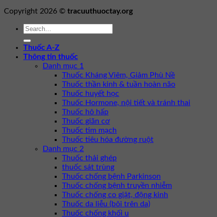
Copyright 2026 ©
tracuuthuoctay.org
Thuốc A-Z
Thông tin thuốc
Danh mục 1
Thuốc Kháng Viêm, Giảm Phù Nề
Thuốc thần kinh & tuần hoàn não
Thuốc huyết học
Thuốc Hormone, nội tiết và tránh thai
Thuốc hô hấp
Thuốc giãn cơ
Thuốc tim mạch
Thuốc tiêu hóa đường ruột
Danh mục 2
Thuốc thải ghép
thuốc sát trùng
Thuốc chống bệnh Parkinson
Thuốc chống bệnh truyền nhiễm
Thuốc chống co giật, động kinh
Thuốc da liễu (bôi trên da)
Thuốc chống khối u