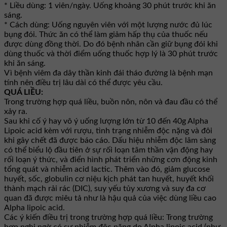
* Liều dùng: 1 viên/ngày. Uống khoảng 30 phút trước khi ăn
sáng.
* Cách dùng: Uống nguyên viên với một lượng nước đủ lúc
bụng đói. Thức ăn có thể làm giảm hấp thụ của thuốc nếu
được dùng đồng thời. Do đó bệnh nhân cần giữ bụng đói khi
dùng thuốc và thời điểm uống thuốc hợp lý là 30 phút trước
khi ăn sáng.
Vì bệnh viêm đa dây thần kinh đái tháo đường là bệnh mạn
tính nên điều trị lâu dài có thể được yêu cầu.
QUÁ LIỀU:
Trong trường hợp quá liều, buồn nôn, nôn và đau đầu có thể
xảy ra.
Sau khi cố ý hay vô ý uống lượng lớn từ 10 đến 40g Alpha
Lipoic acid kèm với rượu, tình trạng nhiễm độc nặng và đôi
khi gây chết đã được báo cáo. Dấu hiệu nhiễm độc lâm sàng
có thể biểu lộ đầu tiên ở sự rối loạn tâm thần vận động hay
rối loạn ý thức, và điển hình phát triển những cơn động kinh
tổng quát và nhiễm acid lactic. Thêm vào đó, giảm glucose
huyết, sốc, globulin cơ niệu kịch phát tan huyết, huyết khối
thành mạch rải rác (DIC), suy yếu tủy xương và suy đa cơ
quan đã được miêu tả như là hậu quả của việc dùng liều cao
Alpha lipoic acid.
Các ý kiến điều trị trong trường hợp quá liều: Trong trường
hợp nghi ngờ có sự nhiễm độc nặng do Alpha lipoic acid (như