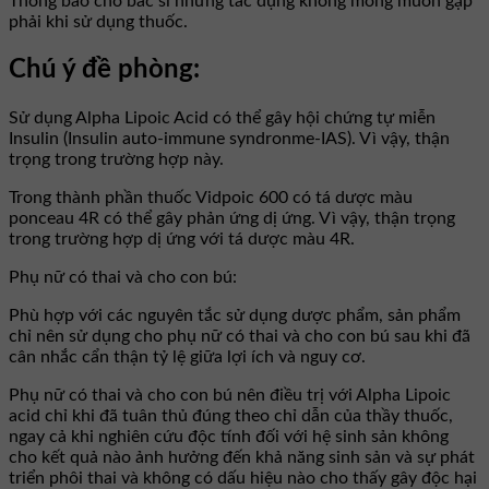
Thông báo cho bác sĩ những tác dụng không mong muốn gặp
phải khi sử dụng thuốc.
Chú ý đề phòng:
Sử dụng Alpha Lipoic Acid có thể gây hội chứng tự miễn
Insulin (Insulin auto-immune syndronme-IAS). Vì vậy, thận
trọng trong trường hợp này.
Trong thành phần thuốc Vidpoic 600 có tá dược màu
ponceau 4R có thể gây phản ứng dị ứng. Vì vậy, thận trọng
trong trường hợp dị ứng với tá dược màu 4R.
Phụ nữ có thai và cho con bú:
Phù hợp với các nguyên tắc sử dụng dược phẩm, sản phẩm
chỉ nên sử dụng cho phụ nữ có thai và cho con bú sau khi đã
cân nhắc cẩn thận tỷ lệ giữa lợi ích và nguy cơ.
Phụ nữ có thai và cho con bú nên điều trị với Alpha Lipoic
acid chỉ khi đã tuân thủ đúng theo chỉ dẫn của thầy thuốc,
ngay cả khi nghiên cứu độc tính đối với hệ sinh sản không
cho kết quả nào ảnh hưởng đến khả năng sinh sản và sự phát
triển phôi thai và không có dấu hiệu nào cho thấy gây độc hại