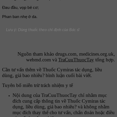
Đau đầu, vọp bẻ cơ;
Phan ban nhẹ ở da.
Lưu ý: Dùng thuốc theo chỉ định của Bác sĩ
Nguồn tham khảo drugs.com, medicines.org.uk,
webmd.com và
TraCuuThuocTay
tổng hợp.
Cần tư vấn thêm về Thuốc Cymiras tác dụng, liều
dùng, giá bao nhiêu? bình luận cuối bài viết.
Tuyên bố miễn trừ trách nhiệm y tế
Nội dung của TraCuuThuocTay chỉ nhằm mục
đích cung cấp thông tin về Thuốc Cymiras tác
dụng, liều dùng, giá bao nhiêu? và không nhằm
mục đích thay thế cho tư vấn, chẩn đoán hoặc điều