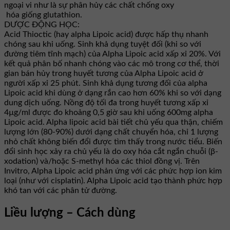
ngoại vi như là sự phân hủy các chất chống oxy
hóa giống glutathion.
DƯỢC ĐỘNG HỌC:
Acid Thioctic (hay alpha Lipoic acid) được hấp thụ nhanh
chóng sau khi uống. Sinh khả dụng tuyệt đối (khi so với
đường tiêm tĩnh mạch) của Alpha Lipoic acid xấp xỉ 20%. Với
kết quả phân bố nhanh chóng vào các mô trong cơ thể, thời
gian bán hủy trong huyết tương của Alpha Lipoic acid ở
người xấp xỉ 25 phút. Sinh khả dụng tương đối của alpha
Lipoic acid khi dùng ở dạng rắn cao hơn 60% khi so với dạng
dung dịch uống. Nồng độ tối đa trong huyết tương xấp xỉ
4µg/ml được đo khoảng 0,5 giờ sau khi uống 600mg alpha
Lipoic acid. Alpha lipoic acid bài tiết chủ yếu qua thận, chiếm
lượng lớn (80-90%) dưới dạng chất chuyển hóa, chỉ 1 lượng
nhỏ chất không biến đổi được tìm thấy trong nước tiểu. Biến
đổi sinh học xảy ra chủ yếu là do oxy hóa cắt ngắn chuỗi (β-
xodation) và/hoặc S-methyl hóa các thiol đồng vị. Trên
Invitro, Alpha Lipoic acid phản ứng với các phức hợp ion kim
loại (như với cisplatin). Alpha Lipoic acid tạo thành phức hợp
khó tan với các phân tử đường.
Liều lượng – Cách dùng