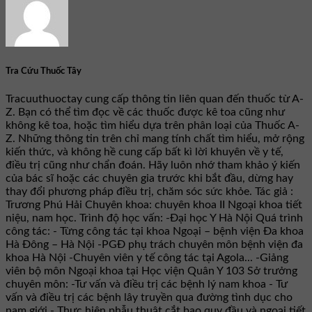
Tra Cứu Thuốc Tây
Tracuuthuoctay cung cấp thông tin liên quan đến thuốc từ A-
Z. Bạn có thể tìm đọc về các thuốc được kê toa cũng như
không kê toa, hoặc tìm hiểu dựa trên phân loại của Thuốc A-
Z. Những thông tin trên chỉ mang tính chất tìm hiểu, mở rộng
kiến thức, và không hề cung cấp bất kì lời khuyên về y tế,
điều trị cũng như chẩn đoán. Hãy luôn nhớ tham khảo ý kiến
của bác sĩ hoặc các chuyên gia trước khi bắt đầu, dừng hay
thay đổi phương pháp điều trị, chăm sóc sức khỏe. Tác giả :
Trương Phú Hải Chuyên khoa: chuyên khoa II Ngoại khoa tiết
niệu, nam học. Trình độ học vấn: -Đại học Y Hà Nội Quá trình
công tác: - Từng công tác tại khoa Ngoại – bệnh viện Đa khoa
Hà Đông – Hà Nội -PGĐ phụ trách chuyên môn bệnh viện đa
khoa Hà Nội -Chuyên viên y tế công tác tại Agola... -Giảng
viên bộ môn Ngoại khoa tại Học viện Quân Y 103 Sở trưởng
chuyên môn: -Tư vấn và điều trị các bệnh lý nam khoa - Tư
vấn và điều trị các bệnh lây truyền qua đường tình dục cho
nam giới - Thực hiện phẫu thuật cắt bao quy đầu và ngoại tiết