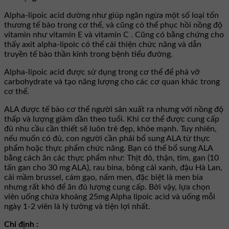
Alpha-lipoic acid dường như giúp ngăn ngừa một số loại tổn
thương tế bào trong cơ thể, và cũng có thể phục hồi nồng độ
vitamin như vitamin E và vitamin C . Cũng có bằng chứng cho
thấy axit alpha-lipoic có thể cải thiện chức năng và dẫn
truyền tế bào thần kinh trong bệnh tiểu đường.
Alpha-lipoic acid được sử dụng trong cơ thể để phá vỡ
carbohydrate và tạo năng lượng cho các cơ quan khác trong
cơ thể.
ALA được tế bào cơ thể người sản xuất ra nhưng với nồng độ
thấp và lượng giảm dần theo tuổi. Khi cơ thể được cung cấp
đủ nhu cầu cần thiết sẽ luôn trẻ đẹp, khỏe mạnh. Tuy nhiên,
nếu muốn có đủ, con người cần phải bổ sung ALA từ thực
phẩm hoặc thực phẩm chức năng. Bạn có thể bổ sung ALA
bằng cách ăn các thực phẩm như: Thịt đỏ, thận, tim, gan (10
tấn gan cho 30 mg ALA), rau bina, bông cải xanh, đậu Hà Lan,
cải mầm brussel, cám gạo, nấm men, đặc biệt là men bia
nhưng rất khó để ăn đủ lượng cung cấp. Bởi vậy, lựa chọn
viên uống chứa khoảng 25mg Alpha lipoic acid và uống mỗi
ngày 1-2 viên là lý tưởng và tiện lợi nhất.
Chỉ định :