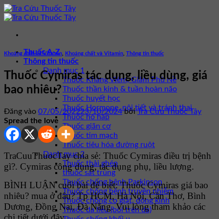
Bỏ
qua
nội
dung
Thuốc A-Z
Khoáng chất và Vitamin
,
Khoáng chất và Vitamin
,
Thông tin thuốc
Thông tin thuốc
Danh mục 1
Thuốc Cymiras tác dụng, liều dùng, giá
Thuốc Kháng Viêm, Giảm Phù Nề
bao nhiêu?
Thuốc thần kinh & tuần hoàn não
Thuốc huyết học
Thuốc Hormone, nội tiết và tránh thai
Đăng vào
07/05/2022
23/10/2024
bởi
Tra Cứu Thuốc Tây
Thuốc hô hấp
Spread the love
Thuốc giãn cơ
Thuốc tim mạch
Thuốc tiêu hóa đường ruột
Danh mục 2
TraCuuThuocTay chia sẻ: Thuốc Cymiras điều trị bệnh
Thuốc thải ghép
gì?. Cymiras công dụng, tác dụng phụ, liều lượng.
thuốc sát trùng
Thuốc chống bệnh Parkinson
BÌNH LUẬN cuối bài để biết: Thuốc Cymiras giá bao
Thuốc chống bệnh truyền nhiễm
nhiêu? mua ở đâu? Tp HCM, Hà Nội, Cần Thơ, Bình
Thuốc chống co giật, động kinh
Dương, Đồng Nai, Đà Nẵng. Vui lòng tham khảo các
Thuốc da liễu (bôi trên da)
chi tiết dưới đây.