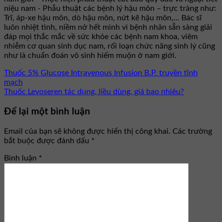
niệu nam - Phẫu thuật các bệnh lý hậu môn – trực tràng như:
Trĩ, áp-xe hậu môn, dò hậu môn, nứt kẽ hậu môn,... Bác sĩ
luôn nhiệt tình, niềm nở hết mình vì bệnh nhân sẵn sàng giải
đáp mọi thắc mắc về sức khỏe các bệnh nam khoa, viêm
nhiễm cơ quan sinh dục nam, rối loạn chức năng sinh lý cũng
như là chuẩn đoán vô sinh hiếm muộn ở nam giới.
Thuốc 5% Glucose Intravenous Infusion B.P. truyền tĩnh
mạch
Thuốc Levoseren tác dụng, liều dùng, giá bao nhiêu?
Để lại một bình luận
Email của bạn sẽ không được hiển thị công khai.
Các trường
bắt buộc được đánh dấu
*
Bình luận
*