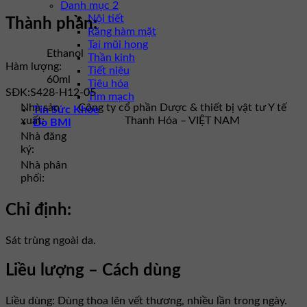
Danh mục 2
Nội tiết
Thành phần:
Răng hàm mặt
Tai mũi họng
Ethanol
Thần kinh
Hàm lượng:
Tiết niệu
60ml
Tiêu hóa
SĐK:
S428-H12-05
Tim mạch
Nhà sản
Công ty cổ phần Dược & thiết bị vật tư Y tế
Tin Sức Khỏe
xuất:
Thanh Hóa – VIỆT NAM
Đo BMI
Nhà đăng
ký:
Nhà phân
phối:
Chỉ định:
Sát trùng ngoài da.
Liều lượng – Cách dùng
Liều dùng: Dùng thoa lên vết thương, nhiều lần trong ngày.