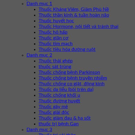
Danh mục 1
Thuốc Kháng Viêm, Giảm Phù Nề
Thuốc thần kinh & tuần hoàn não
Thuốc huyết học
Thuốc Hormone, nội tiết và tránh thai
Thuốc hô hấp
Thuốc giãn cơ
Thuốc tim mạch
Thuốc tiêu hóa đường ruột
Danh mục 2
Thuốc thải ghép
thuốc sát trùng
Thuốc chống bệnh Parkinson
Thuốc chống bệnh truyền nhiễm
Thuốc chống co giật, động kinh
Thuốc da liễu (bôi trên da)
Thuốc chống khối u
Thuốc đường huyết
Thuốc gây mê
Thuốc giải độc
Thuốc giảm đau & hạ sốt
thuốc trị bệnh Gan
Danh mục 3