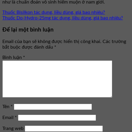
như là chuẩn đoán vô sinh hiếm muộn ở nam giới.
Thuốc Bisilkon tác dụng, liều dùng, giá bao nhiêu?
Thuốc Do-Hydro-25mg tác dụng, liều dùng, giá bao nhiêu?
Để lại một bình luận
Email của bạn sẽ không được hiển thị công khai.
Các trường
bắt buộc được đánh dấu
*
Bình luận
*
Tên
*
Email
*
Trang web