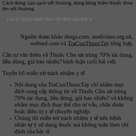
Cách dùng: Lau sạch vết thương, dùng bông thấm thuốc thoa
lên vết thương.
Lưu ý: Dùng thuốc theo chỉ định của Bác sĩ
Nguồn tham khảo drugs.com, medicines.org.uk,
webmd.com và
TraCuuThuocTay
tổng hợp.
Cần tư vấn thêm về Thuốc Cồn sát trùng 70% tác dụng,
liều dùng, giá bao nhiêu? bình luận cuối bài viết.
Tuyên bố miễn trừ trách nhiệm y tế
Nội dung của TraCuuThuocTay chỉ nhằm mục
đích cung cấp thông tin về Thuốc Cồn sát trùng
70% tác dụng, liều dùng, giá bao nhiêu? và không
nhằm mục đích thay thế cho tư vấn, chẩn đoán
hoặc điều trị y tế chuyên nghiệp.
Chúng tôi miễn trừ trách nhiệm y tế nếu bệnh
nhân tự ý sử dụng thuốc mà không tuân theo chỉ
định của bác sĩ.