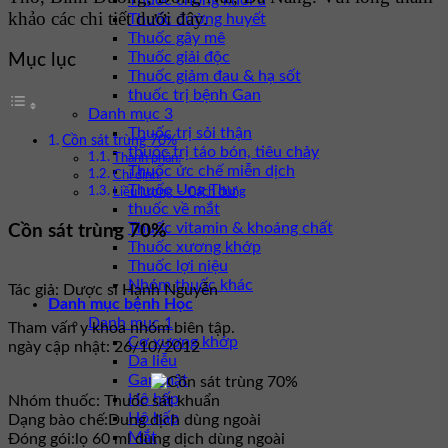
Thuốc chống khối u
khảo các chi tiết dưới đây.
Thuốc đường huyết
Thuốc gây mê
Thuốc giải độc
Mục lục
Thuốc giảm đau & hạ sốt
thuốc trị bệnh Gan
Danh mục 3
Thuốc trị sỏi thận
Cồn sát trùng 70%
thuốc trị táo bón, tiêu chảy
Thành phần:
Thuốc ức chế miễn dịch
Chỉ định:
Thuốc Ung Thư
Liều lượng – Cách dùng
thuốc về mắt
Thuốc vitamin & khoáng chất
Cồn sát trùng 70%
Thuốc xương khớp
Thuốc lợi niệu
Nhóm thuốc khác
Tác giả: Dược sĩ Hạnh Nguyễn
Danh mục bệnh Học
Danh mục 1
Tham vấn y khoa nhóm biên tập.
Cơ xương khớp
ngày cập nhật: 26/10/2012
Da liễu
Gan mật
Hô hấp
Nhóm thuốc:
Thuốc sát khuẩn
Hô hấp
Dạng bào chế:
Dung dịch dùng ngoài
Mắt
Đóng gói:
lọ 60 ml dung dịch dùng ngoài