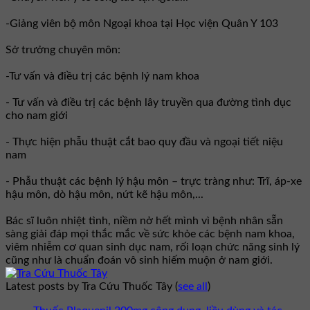
-Giảng viên bộ môn Ngoại khoa tại Học viện Quân Y 103
Sở trưởng chuyên môn:
-Tư vấn và điều trị các bệnh lý nam khoa
- Tư vấn và điều trị các bệnh lây truyền qua đường tình dục
cho nam giới
- Thực hiện phẫu thuật cắt bao quy đầu và ngoại tiết niệu
nam
- Phẫu thuật các bệnh lý hậu môn – trực tràng như: Trĩ, áp-xe
hậu môn, dò hậu môn, nứt kẽ hậu môn,...
Bác sĩ luôn nhiệt tình, niềm nở hết mình vì bệnh nhân sẵn
sàng giải đáp mọi thắc mắc về sức khỏe các bệnh nam khoa,
viêm nhiễm cơ quan sinh dục nam, rối loạn chức năng sinh lý
cũng như là chuẩn đoán vô sinh hiếm muộn ở nam giới.
Latest posts by Tra Cứu Thuốc Tây
(
see all
)