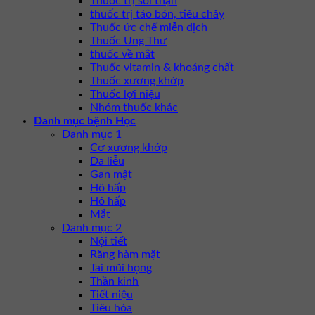
Thuốc trị sỏi thận
thuốc trị táo bón, tiêu chảy
Thuốc ức chế miễn dịch
Thuốc Ung Thư
thuốc về mắt
Thuốc vitamin & khoáng chất
Thuốc xương khớp
Thuốc lợi niệu
Nhóm thuốc khác
Danh mục bệnh Học
Danh mục 1
Cơ xương khớp
Da liễu
Gan mật
Hô hấp
Hô hấp
Mắt
Danh mục 2
Nội tiết
Răng hàm mặt
Tai mũi họng
Thần kinh
Tiết niệu
Tiêu hóa