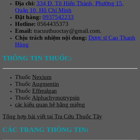
Địa chỉ:
334 Đ. Tô Hiến Thành, Phường 15,
Quận 10, Hồ Chí Minh
Đặt hàng:
0937542233
Hotline:
0564435373
Email:
tracuuthuoctay@gmail.com.
Chịu trách nhiệm nội dung:
Dược sĩ Cao Thanh
Hùng
THÔNG TIN THUỐC:
Thuốc
Nexium
Thuốc
Augmentin
Thuốc
Efferalgan
Thuốc
Alphachymotrypsin
các kiểu quan hệ bằng miệng
Tổng hợp bài viết tại Tra Cứu Thuốc Tây
CÁC TRANG THÔNG TIN: