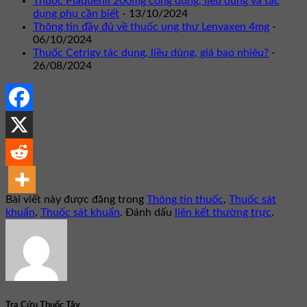
Thuốc Plaquenil 200mg công dụng, liều dùng và tác
dụng phụ cần biết
- 13/10/2024
Thông tin đầy đủ về thuốc ung thư Lenvaxen 4mg
-
06/10/2024
Thuốc Cetrigy tác dụng, liều dùng, giá bao nhiêu?
-
26/08/2024
Bài viết này được đăng trong
Thông tin thuốc
,
Thuốc sát
khuẩn
,
Thuốc sát khuẩn
. Đánh dấu
liên kết thường trực
.
Tra Cứu Thuốc Tây