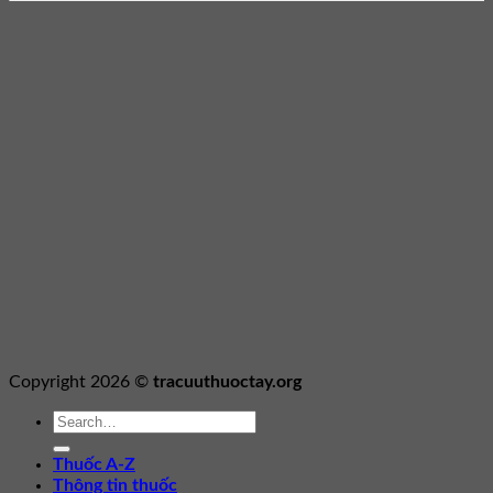
Copyright 2026 ©
tracuuthuoctay.org
Thuốc A-Z
Thông tin thuốc