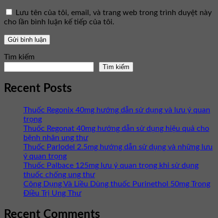
Lưu tên của tôi, email, và trang web trong trình duyệt này
cho lần bình luận kế tiếp của tôi.
Tìm kiếm
Tìm kiếm
Recent Posts
Thuốc Regonix 40mg hướng dẫn sử dụng và lưu ý quan
trọng
Thuốc Regonat 40mg hướng dẫn sử dụng hiệu quả cho
bệnh nhân ung thư
Thuốc Parlodel 2.5mg hướng dẫn sử dụng và những lưu
ý quan trọng
Thuốc Palbace 125mg lưu ý quan trọng khi sử dụng
thuốc chống ung thư
Công Dụng Và Liều Dùng thuốc Purinethol 50mg Trong
Điều Trị Ung Thư
Recent Comments