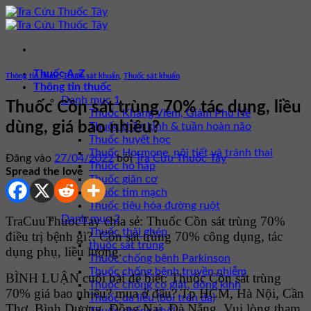
Bỏ
qua
nội
dung
Thuốc A-Z
Thông tin thuốc
,
Thuốc sát khuẩn
,
Thuốc sát khuẩn
Thông tin thuốc
Danh mục 1
Thuốc Cồn sát trùng 70% tác dụng, liều
Thuốc Kháng Viêm, Giảm Phù Nề
dùng, giá bao nhiêu?
Thuốc thần kinh & tuần hoàn não
Thuốc huyết học
Thuốc Hormone, nội tiết và tránh thai
Đăng vào
27/04/2022
bởi
Tra Cứu Thuốc Tây
Thuốc hô hấp
Spread the love
Thuốc giãn cơ
Thuốc tim mạch
Thuốc tiêu hóa đường ruột
Danh mục 2
TraCuuThuocTay chia sẻ: Thuốc Cồn sát trùng 70%
Thuốc thải ghép
điều trị bệnh gì?. Cồn sát trùng 70% công dụng, tác
thuốc sát trùng
dụng phụ, liều lượng.
Thuốc chống bệnh Parkinson
Thuốc chống bệnh truyền nhiễm
BÌNH LUẬN cuối bài để biết: Thuốc Cồn sát trùng
Thuốc chống co giật, động kinh
70% giá bao nhiêu? mua ở đâu? Tp HCM, Hà Nội, Cần
Thuốc da liễu (bôi trên da)
Thơ, Bình Dương, Đồng Nai, Đà Nẵng. Vui lòng tham