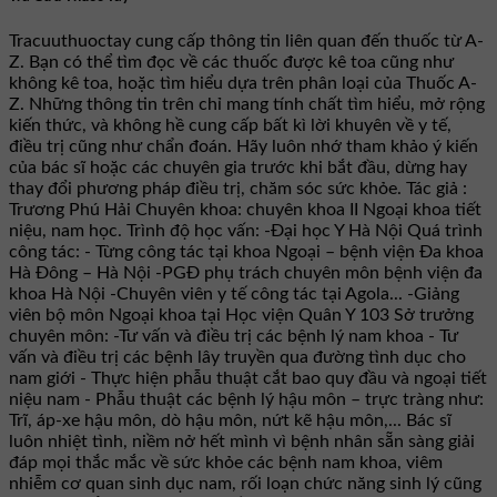
Tracuuthuoctay cung cấp thông tin liên quan đến thuốc từ A-
Z. Bạn có thể tìm đọc về các thuốc được kê toa cũng như
không kê toa, hoặc tìm hiểu dựa trên phân loại của Thuốc A-
Z. Những thông tin trên chỉ mang tính chất tìm hiểu, mở rộng
kiến thức, và không hề cung cấp bất kì lời khuyên về y tế,
điều trị cũng như chẩn đoán. Hãy luôn nhớ tham khảo ý kiến
của bác sĩ hoặc các chuyên gia trước khi bắt đầu, dừng hay
thay đổi phương pháp điều trị, chăm sóc sức khỏe. Tác giả :
Trương Phú Hải Chuyên khoa: chuyên khoa II Ngoại khoa tiết
niệu, nam học. Trình độ học vấn: -Đại học Y Hà Nội Quá trình
công tác: - Từng công tác tại khoa Ngoại – bệnh viện Đa khoa
Hà Đông – Hà Nội -PGĐ phụ trách chuyên môn bệnh viện đa
khoa Hà Nội -Chuyên viên y tế công tác tại Agola... -Giảng
viên bộ môn Ngoại khoa tại Học viện Quân Y 103 Sở trưởng
chuyên môn: -Tư vấn và điều trị các bệnh lý nam khoa - Tư
vấn và điều trị các bệnh lây truyền qua đường tình dục cho
nam giới - Thực hiện phẫu thuật cắt bao quy đầu và ngoại tiết
niệu nam - Phẫu thuật các bệnh lý hậu môn – trực tràng như:
Trĩ, áp-xe hậu môn, dò hậu môn, nứt kẽ hậu môn,... Bác sĩ
luôn nhiệt tình, niềm nở hết mình vì bệnh nhân sẵn sàng giải
đáp mọi thắc mắc về sức khỏe các bệnh nam khoa, viêm
nhiễm cơ quan sinh dục nam, rối loạn chức năng sinh lý cũng