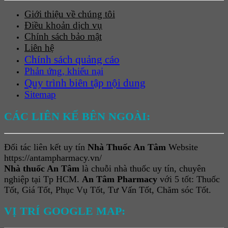
Giới thiệu về chúng tôi
Điều khoản dịch vụ
Chính sách bảo mật
Liên hệ
Chính sách quảng cáo
Phản ứng, khiếu nại
Quy trình biên tập nội dung
Sitemap
CÁC LIÊN KẾ BÊN NGOÀI:
Đối tác liên kết uy tín
Nhà Thuốc An Tâm
Website
https://antampharmacy.vn/
Nhà thuốc An Tâm
là chuỗi nhà thuốc uy tín, chuyên
nghiệp tại Tp HCM.
An Tâm Pharmacy
với 5 tốt: Thuốc
Tốt, Giá Tốt, Phục Vụ Tốt, Tư Vấn Tốt, Chăm sóc Tốt.
VỊ TRÍ GOOGLE MAP: