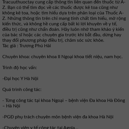
Tracuuthuoctay cung cấp thông tin liên quan đến thuốc từ A-
Z. Bạn có thể tìm đọc về các thuốc được kê toa cũng như
không kê toa, hoặc tìm hiểu dựa trên phân loại của Thuốc A-
Z. Những thông tin trên chỉ mang tính chất tìm hiểu, mở rộng
kiến thức, và không hề cung cấp bất kì lời khuyên về y tế,
điều trị cũng như chẩn đoán. Hãy luôn nhớ tham khảo ý kiến
của bác sĩ hoặc các chuyên gia trước khi bắt đầu, dừng hay
thay đổi phương pháp điều trị, chăm sóc sức khỏe.
Tác giả : Trương Phú Hải
Chuyên khoa: chuyên khoa II Ngoại khoa tiết niệu, nam học.
Trình độ học vấn:
-Đại học Y Hà Nội
Quá trình công tác:
- Từng công tác tại khoa Ngoại – bệnh viện Đa khoa Hà Đông
– Hà Nội
-PGĐ phụ trách chuyên môn bệnh viện đa khoa Hà Nội
-Chuyên viên y tế công tác tại Agola...