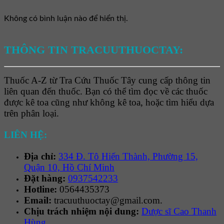
Không có bình luận nào để hiển thị.
THÔNG TIN TRACUUTHUOCTAY:
Thuốc A-Z từ Tra Cứu Thuốc Tây cung cấp thông tin
liên quan đến thuốc. Bạn có thể tìm đọc về các thuốc
được kê toa cũng như không kê toa, hoặc tìm hiểu dựa
trên phân loại.
LIÊN HỆ:
Địa chỉ:
334 Đ. Tô Hiến Thành, Phường 15,
Quận 10, Hồ Chí Minh
Đặt hàng:
0937542233
Hotline:
0564435373
Email:
tracuuthuoctay@gmail.com.
Chịu trách nhiệm nội dung:
Dược sĩ Cao Thanh
Hùng