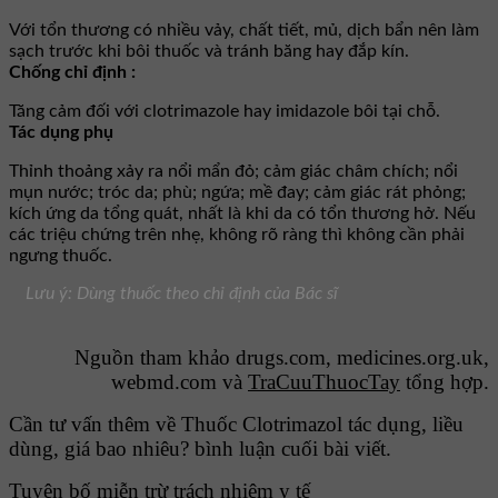
Với tổn thương có nhiều vảy, chất tiết, mủ, dịch bẩn nên làm
sạch trước khi bôi thuốc và tránh băng hay đắp kín.
Chống chỉ định :
Tăng cảm đối với clotrimazole hay imidazole bôi tại chỗ.
Tác dụng phụ
Thỉnh thoảng xảy ra nổi mẩn đỏ; cảm giác châm chích; nổi
mụn nước; tróc da; phù; ngứa; mề đay; cảm giác rát phỏng;
kích ứng da tổng quát, nhất là khi da có tổn thương hở. Nếu
các triệu chứng trên nhẹ, không rõ ràng thì không cần phải
ngưng thuốc.
Lưu ý: Dùng thuốc theo chỉ định của Bác sĩ
Nguồn tham khảo drugs.com, medicines.org.uk,
webmd.com và
TraCuuThuocTay
tổng hợp.
Cần tư vấn thêm về Thuốc Clotrimazol tác dụng, liều
dùng, giá bao nhiêu? bình luận cuối bài viết.
Tuyên bố miễn trừ trách nhiệm y tế