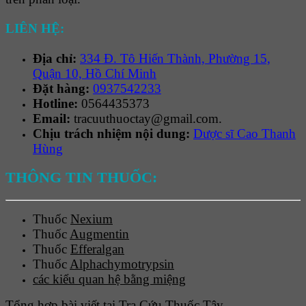
LIÊN HỆ:
Địa chỉ:
334 Đ. Tô Hiến Thành, Phường 15,
Quận 10, Hồ Chí Minh
Đặt hàng:
0937542233
Hotline:
0564435373
Email:
tracuuthuoctay@gmail.com.
Chịu trách nhiệm nội dung:
Dược sĩ Cao Thanh
Hùng
THÔNG TIN THUỐC:
Thuốc
Nexium
Thuốc
Augmentin
Thuốc
Efferalgan
Thuốc
Alphachymotrypsin
các kiểu quan hệ bằng miệng
Tổng hợp bài viết tại Tra Cứu Thuốc Tây