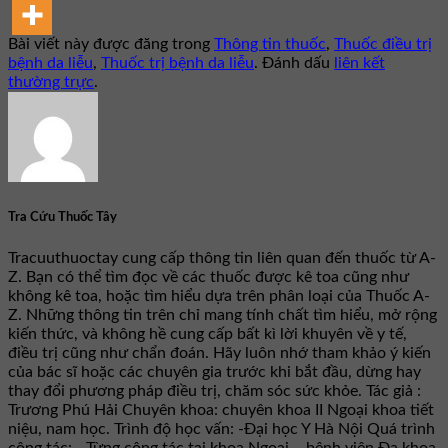
Bài viết này được đăng trong
Thông tin thuốc
,
Thuốc điều trị
bệnh da liễu
,
Thuốc trị bệnh da liễu
. Đánh dấu
liên kết
thường trực
.
Tra Cứu Thuốc Tây
Tracuuthuoctay cung cấp thông tin liên quan đến thuốc từ A-
Z. Bạn có thể tìm đọc về các thuốc được kê toa cũng như
không kê toa, hoặc tìm hiểu dựa trên phân loại của Thuốc A-
Z. Những thông tin trên chỉ mang tính chất tìm hiểu, mở rộng
kiến thức, và không hề cung cấp bất kì lời khuyên về y tế,
điều trị cũng như chẩn đoán. Hãy luôn nhớ tham khảo ý kiến
của bác sĩ hoặc các chuyên gia trước khi bắt đầu, dừng hay
thay đổi phương pháp điều trị, chăm sóc sức khỏe. Tác giả :
Trương Phú Hải Chuyên khoa: chuyên khoa II Ngoại khoa tiết
niệu, nam học. Trình độ học vấn: -Đại học Y Hà Nội Quá trình
công tác: - Từng công tác tại khoa Ngoại – bệnh viện Đa khoa