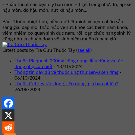
- Phẫu thuật các bệnh lý hậu môn – trực tràng như: Trĩ, áp-xe
hậu môn, dò hậu môn, nứt kẽ hậu môn,...
Bác sĩ luôn nhiệt tình, niềm nở hết mình vì bệnh nhân sẵn
sàng giải đáp mọi thắc mắc về sức khỏe các bệnh nam khoa,
viêm nhiễm cơ quan sinh dục nam, rối loạn chức năng sinh lý
cũng như là chuẩn đoán vô sinh hiếm muộn ở nam giới.
Latest posts by Tra Cứu Thuốc Tây
(
see all
)
Thuốc Plaquenil 200mg công dụng, liều dùng và tác
dụng phụ cần biết
- 13/10/2024
Thông tin đầy đủ về thuốc ung thư Lenvaxen 4mg
-
06/10/2024
Thuốc Cetrigy tác dụng, liều dùng, giá bao nhiêu?
-
26/08/2024