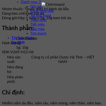
Danh mục 2
Nội tiết
Nhóm thuốc:
Thuốc điều trị bệnh da liễu
Răng hàm mặt
Dạng bào chế:
Kem bôi da
Tai mũi họng
Đóng gói:
Hộp 1 tuýp x 5g, 10g kem bôi da
Thần kinh
Tiết niệu
Thành phần:
Tiêu hóa
Tim mạch
Tin Sức Khỏe
Clotrimazole
Đo BMI
Hàm lượng:
5g; 10g
SĐK:
V269-H12-06
Nhà sản
Công ty cổ phần Dược Hà Tĩnh – VIỆT
xuất:
NAM
Nhà đăng
ký:
Nhà phân
phối:
Chỉ định:
Nhiễm nấm da đầu, nấm râu, nấm móng, nấm thân, nấm bẹn,