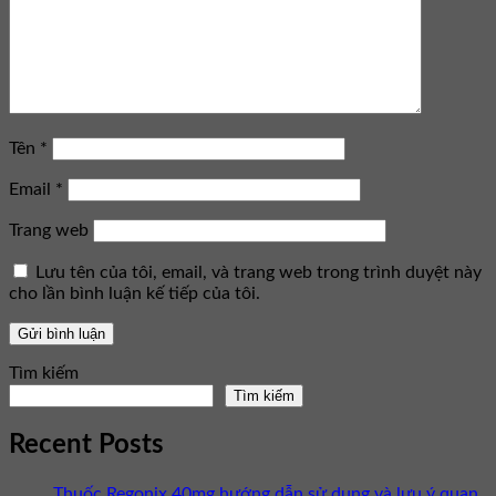
Tên
*
Email
*
Trang web
Lưu tên của tôi, email, và trang web trong trình duyệt này
cho lần bình luận kế tiếp của tôi.
Tìm kiếm
Tìm kiếm
Recent Posts
Thuốc Regonix 40mg hướng dẫn sử dụng và lưu ý quan