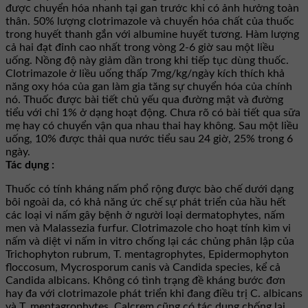
được chuyển hóa nhanh tại gan trước khi có ảnh hưởng toàn
thân. 50% lượng clotrimazole và chuyển hóa chất của thuốc
trong huyết thanh gắn với albumine huyết tương. Hàm lượng
cả hai đạt đỉnh cao nhất trong vòng 2-6 giờ sau một liều
uống. Nồng độ này giảm dần trong khi tiếp tục dùng thuốc.
Clotrimazole ở liều uống thấp 7mg/kg/ngày kích thích khả
năng oxy hóa của gan làm gia tăng sự chuyển hóa của chính
nó. Thuốc được bài tiết chủ yếu qua đường mật và đường
tiểu với chỉ 1% ở dạng hoạt động. Chưa rõ có bài tiết qua sữa
mẹ hay có chuyển vận qua nhau thai hay không. Sau một liều
uống, 10% được thải qua nước tiểu sau 24 giờ, 25% trong 6
ngày.
Tác dụng :
Thuốc có tính kháng nấm phổ rộng được bào chế dưới dạng
bôi ngoài da, có khả năng ức chế sự phát triển của hầu hết
các loại vi nấm gây bệnh ở người loại dermatophytes, nấm
men và Malassezia furfur. Clotrimazole cho hoạt tính kìm vi
nấm và diệt vi nấm in vitro chống lại các chủng phân lập của
Trichophyton rubrum, T. mentagrophytes, Epidermophyton
floccosum, Mycrosporum canis và Candida species, kể cả
Candida albicans. Không có tình trạng đề kháng bước đơn
hay đa với clotrimazole phát triển khi đang điều trị C. albicans
và T. mentagrophytes. Calcrem cũng có tác dụng chống lại