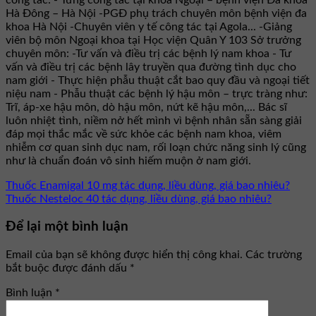
Hà Đông – Hà Nội -PGĐ phụ trách chuyên môn bệnh viện đa
khoa Hà Nội -Chuyên viên y tế công tác tại Agola... -Giảng
viên bộ môn Ngoại khoa tại Học viện Quân Y 103 Sở trưởng
chuyên môn: -Tư vấn và điều trị các bệnh lý nam khoa - Tư
vấn và điều trị các bệnh lây truyền qua đường tình dục cho
nam giới - Thực hiện phẫu thuật cắt bao quy đầu và ngoại tiết
niệu nam - Phẫu thuật các bệnh lý hậu môn – trực tràng như:
Trĩ, áp-xe hậu môn, dò hậu môn, nứt kẽ hậu môn,... Bác sĩ
luôn nhiệt tình, niềm nở hết mình vì bệnh nhân sẵn sàng giải
đáp mọi thắc mắc về sức khỏe các bệnh nam khoa, viêm
nhiễm cơ quan sinh dục nam, rối loạn chức năng sinh lý cũng
như là chuẩn đoán vô sinh hiếm muộn ở nam giới.
Thuốc Enamigal 10 mg tác dụng, liều dùng, giá bao nhiêu?
Thuốc Nesteloc 40 tác dụng, liều dùng, giá bao nhiêu?
Để lại một bình luận
Email của bạn sẽ không được hiển thị công khai.
Các trường
bắt buộc được đánh dấu
*
Bình luận
*