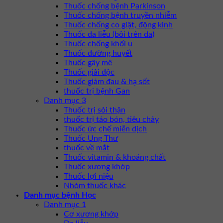
Thuốc chống bệnh Parkinson
Thuốc chống bệnh truyền nhiễm
Thuốc chống co giật, động kinh
Thuốc da liễu (bôi trên da)
Thuốc chống khối u
Thuốc đường huyết
Thuốc gây mê
Thuốc giải độc
Thuốc giảm đau & hạ sốt
thuốc trị bệnh Gan
Danh mục 3
Thuốc trị sỏi thận
thuốc trị táo bón, tiêu chảy
Thuốc ức chế miễn dịch
Thuốc Ung Thư
thuốc về mắt
Thuốc vitamin & khoáng chất
Thuốc xương khớp
Thuốc lợi niệu
Nhóm thuốc khác
Danh mục bệnh Học
Danh mục 1
Cơ xương khớp