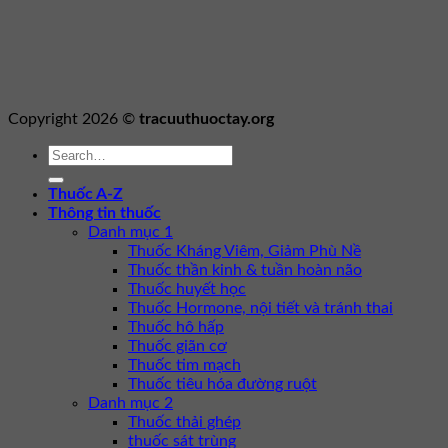
Copyright 2026 ©
tracuuthuoctay.org
Thuốc A-Z
Thông tin thuốc
Danh mục 1
Thuốc Kháng Viêm, Giảm Phù Nề
Thuốc thần kinh & tuần hoàn não
Thuốc huyết học
Thuốc Hormone, nội tiết và tránh thai
Thuốc hô hấp
Thuốc giãn cơ
Thuốc tim mạch
Thuốc tiêu hóa đường ruột
Danh mục 2
Thuốc thải ghép
thuốc sát trùng