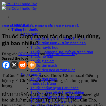
Bỏ
qua
nội
dung
Thuốc A-Z
Thông tin thuốc
,
Thuốc điều trị bệnh da liễu
,
Thuốc trị bệnh da liễu
Thông tin thuốc
Danh mục 1
Thuốc Clotrimazol tác dụng, liều dùng,
Thuốc Kháng Viêm, Giảm Phù Nề
giá bao nhiêu?
Thuốc thần kinh & tuần hoàn não
Thuốc huyết học
Thuốc Hormone, nội tiết và tránh thai
Đăng vào
07/06/2023
bởi
Tra Cứu Thuốc Tây
Thuốc hô hấp
Spread the love
Thuốc giãn cơ
Thuốc tim mạch
Thuốc tiêu hóa đường ruột
Danh mục 2
TraCuuThuocTay chia sẻ: Thuốc Clotrimazol điều trị
Thuốc thải ghép
bệnh gì?. Clotrimazol công dụng, tác dụng phụ, liều
thuốc sát trùng
lượng.
Thuốc chống bệnh Parkinson
Thuốc chống bệnh truyền nhiễm
BÌNH LUẬN cuối bài để biết: Thuốc Clotrimazol giá
Thuốc chống co giật, động kinh
bao nhiêu? mua ở đâu? Tp HCM, Hà Nội, Cần Thơ,
Thuốc da liễu (bôi trên da)
Bình Dương, Đồng Nai, Đà Nẵng. Vui lòng tham khảo