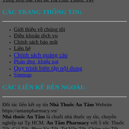
CÁC TRANG THÔNG TIN:
Giới thiệu về chúng tôi
Điều khoản dịch vụ
Chính sách bảo mật
Liên hệ
Chính sách quảng cáo
Phản ứng, khiếu nại
Quy trình biên tập nội dung
Sitemap
CÁC LIÊN KẾ BÊN NGOÀI:
Đối tác liên kết uy tín
Nhà Thuốc An Tâm
Website
https://antampharmacy.vn/
Nhà thuốc An Tâm
là chuỗi nhà thuốc uy tín, chuyên
nghiệp tại Tp HCM.
An Tâm Pharmacy
với 5 tốt: Thuốc
Tốt, Giá Tốt, Phục Vụ Tốt, Tư Vấn Tốt, Chăm sóc Tốt.