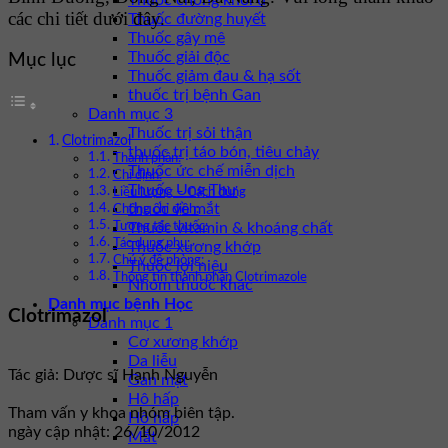
Thuốc chống khối u
các chi tiết dưới đây.
Thuốc đường huyết
Thuốc gây mê
Thuốc giải độc
Mục lục
Thuốc giảm đau & hạ sốt
thuốc trị bệnh Gan
Danh mục 3
Thuốc trị sỏi thận
Clotrimazol
thuốc trị táo bón, tiêu chảy
Thành phần:
Thuốc ức chế miễn dịch
Chỉ định:
Thuốc Ung Thư
Liều lượng – Cách dùng
thuốc về mắt
Chống chỉ định:
Thuốc vitamin & khoáng chất
Tương tác thuốc:
Tác dụng phụ:
Thuốc xương khớp
Chú ý đề phòng:
Thuốc lợi niệu
Thông tin thành phần Clotrimazole
Nhóm thuốc khác
Danh mục bệnh Học
Clotrimazol
Danh mục 1
Cơ xương khớp
Da liễu
Tác giả: Dược sĩ Hạnh Nguyễn
Gan mật
Hô hấp
Tham vấn y khoa nhóm biên tập.
Hô hấp
ngày cập nhật: 26/10/2012
Mắt