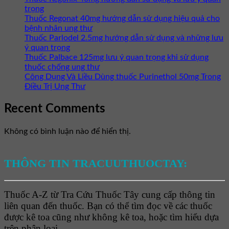
trọng
Thuốc Regonat 40mg hướng dẫn sử dụng hiệu quả cho
bệnh nhân ung thư
Thuốc Parlodel 2.5mg hướng dẫn sử dụng và những lưu
ý quan trọng
Thuốc Palbace 125mg lưu ý quan trọng khi sử dụng
thuốc chống ung thư
Công Dụng Và Liều Dùng thuốc Purinethol 50mg Trong
Điều Trị Ung Thư
Recent Comments
Không có bình luận nào để hiển thị.
THÔNG TIN TRACUUTHUOCTAY:
Thuốc A-Z từ Tra Cứu Thuốc Tây cung cấp thông tin
liên quan đến thuốc. Bạn có thể tìm đọc về các thuốc
được kê toa cũng như không kê toa, hoặc tìm hiểu dựa
trên phân loại.