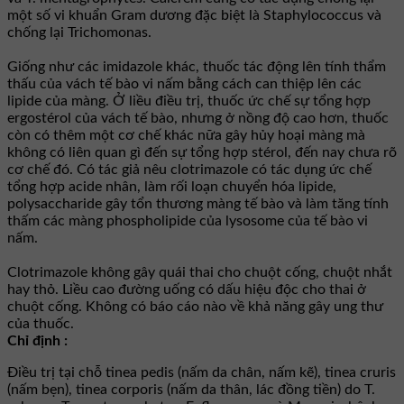
một số vi khuẩn Gram dương đặc biệt là Staphylococcus và
chống lại Trichomonas.
Giống như các imidazole khác, thuốc tác động lên tính thẩm
thấu của vách tế bào vi nấm bằng cách can thiệp lên các
lipide của màng. Ở liều điều trị, thuốc ức chế sự tổng hợp
ergostérol của vách tế bào, nhưng ở nồng độ cao hơn, thuốc
còn có thêm một cơ chế khác nữa gây hủy hoại màng mà
không có liên quan gì đến sự tổng hợp stérol, đến nay chưa rõ
cơ chế đó. Có tác giả nêu clotrimazole có tác dụng ức chế
tổng hợp acide nhân, làm rối loạn chuyển hóa lipide,
polysaccharide gây tổn thương màng tế bào và làm tăng tính
thấm các màng phospholipide của lysosome của tế bào vi
nấm.
Clotrimazole không gây quái thai cho chuột cống, chuột nhắt
hay thỏ. Liều cao đường uống có dấu hiệu độc cho thai ở
chuột cống. Không có báo cáo nào về khả năng gây ung thư
của thuốc.
Chỉ định :
Ðiều trị tại chỗ tinea pedis (nấm da chân, nấm kẽ), tinea cruris
(nấm bẹn), tinea corporis (nấm da thân, lác đồng tiền) do T.