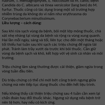
rubrum, T. mentagrophytes, E. floccosum và M. canis; bệnh
Candida do C. albicans và tinea versicolor (lang ben) do M.
furfur. Thuốc cũng có tác dụng trong một số trường hợp
nhiễm trùng da không do vi nấm như erythrasma do
Corynebacterium minutissimum.
Liều lượng – cách dùng:
Sau khi rửa sạch vùng da bệnh, bôi một lớp mỏng thuốc, chà
xát nhẹ nhàng tại vùng da bệnh và rộng ra vùng xung quanh.
Hai lần mỗi ngày, sáng và tối, liên tục cho đến một tháng hoặc
tối thiểu hai tuần sau khi sạch các triệu chứng để ngừa tái
phát. Tránh làm trầy xướt da trước khi bôi thuốc. Cần giữ
vùng da bệnh sạch và khô, kết hợp với vệ sinh cá nhân và môi
trường.
Triệu chứng lâm sàng thường được cải thiện, giảm ngứa trong
vòng tuần đầu tiên.
Dù triệu chứng có thể chỉ mới bớt cũng tránh ngưng giữa
chừng mà nên tiếp tục dùng thuốc cho đến hết liệu trình.
Nếu không thấy cải thiện triệu chứng sau 4 tuần cần xem lại
chẩn đoán hay đổi thuốc khác. Ngưng sử dụng nếu bệnh trở
nên tệ hơn, hay nếu có kích ứng.