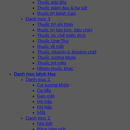
Thuốc giải độc
Thuốc giảm đau & hạ sốt
thuốc trị bệnh Gan
Danh mục 3
Thuốc trị sỏi thận
thuốc trị táo bón, tiêu chảy
Thuốc ức chế miễn dịch
Thuốc Ung Thư
thuốc về mắt
Thuốc vitamin & khoáng chất
Thuốc xương khớp
Thuốc lợi niệu
Nhóm thuốc khác
Danh mục bệnh Học
Danh mục 1
Cơ xương khớp
Da liễu
Gan mật
Hô hấp
Hô hấp
Mắt
Danh mục 2
Nội tiết
Răng hàm mặt