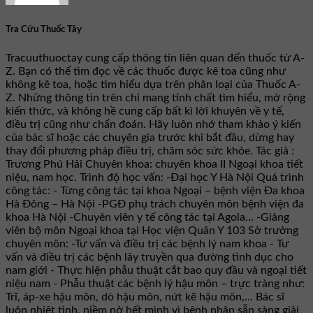
Tra Cứu Thuốc Tây
Tracuuthuoctay cung cấp thông tin liên quan đến thuốc từ A-
Z. Bạn có thể tìm đọc về các thuốc được kê toa cũng như
không kê toa, hoặc tìm hiểu dựa trên phân loại của Thuốc A-
Z. Những thông tin trên chỉ mang tính chất tìm hiểu, mở rộng
kiến thức, và không hề cung cấp bất kì lời khuyên về y tế,
điều trị cũng như chẩn đoán. Hãy luôn nhớ tham khảo ý kiến
của bác sĩ hoặc các chuyên gia trước khi bắt đầu, dừng hay
thay đổi phương pháp điều trị, chăm sóc sức khỏe. Tác giả :
Trương Phú Hải Chuyên khoa: chuyên khoa II Ngoại khoa tiết
niệu, nam học. Trình độ học vấn: -Đại học Y Hà Nội Quá trình
công tác: - Từng công tác tại khoa Ngoại – bệnh viện Đa khoa
Hà Đông – Hà Nội -PGĐ phụ trách chuyên môn bệnh viện đa
khoa Hà Nội -Chuyên viên y tế công tác tại Agola... -Giảng
viên bộ môn Ngoại khoa tại Học viện Quân Y 103 Sở trưởng
chuyên môn: -Tư vấn và điều trị các bệnh lý nam khoa - Tư
vấn và điều trị các bệnh lây truyền qua đường tình dục cho
nam giới - Thực hiện phẫu thuật cắt bao quy đầu và ngoại tiết
niệu nam - Phẫu thuật các bệnh lý hậu môn – trực tràng như:
Trĩ, áp-xe hậu môn, dò hậu môn, nứt kẽ hậu môn,... Bác sĩ
luôn nhiệt tình, niềm nở hết mình vì bệnh nhân sẵn sàng giải