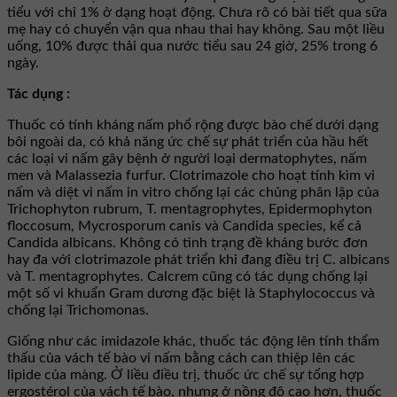
tiểu với chỉ 1% ở dạng hoạt động. Chưa rõ có bài tiết qua sữa
mẹ hay có chuyển vận qua nhau thai hay không. Sau một liều
uống, 10% được thải qua nước tiểu sau 24 giờ, 25% trong 6
ngày.
Tác dụng :
Thuốc có tính kháng nấm phổ rộng được bào chế dưới dạng
bôi ngoài da, có khả năng ức chế sự phát triển của hầu hết
các loại vi nấm gây bệnh ở người loại dermatophytes, nấm
men và Malassezia furfur. Clotrimazole cho hoạt tính kìm vi
nấm và diệt vi nấm in vitro chống lại các chủng phân lập của
Trichophyton rubrum, T. mentagrophytes, Epidermophyton
floccosum, Mycrosporum canis và Candida species, kể cả
Candida albicans. Không có tình trạng đề kháng bước đơn
hay đa với clotrimazole phát triển khi đang điều trị C. albicans
và T. mentagrophytes. Calcrem cũng có tác dụng chống lại
một số vi khuẩn Gram dương đặc biệt là Staphylococcus và
chống lại Trichomonas.
Giống như các imidazole khác, thuốc tác động lên tính thẩm
thấu của vách tế bào vi nấm bằng cách can thiệp lên các
lipide của màng. Ở liều điều trị, thuốc ức chế sự tổng hợp
ergostérol của vách tế bào, nhưng ở nồng độ cao hơn, thuốc