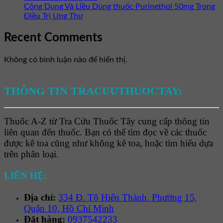
Công Dụng Và Liều Dùng thuốc Purinethol 50mg Trong
Điều Trị Ung Thư
Recent Comments
Không có bình luận nào để hiển thị.
THÔNG TIN TRACUUTHUOCTAY:
Thuốc A-Z từ Tra Cứu Thuốc Tây cung cấp thông tin
liên quan đến thuốc. Bạn có thể tìm đọc về các thuốc
được kê toa cũng như không kê toa, hoặc tìm hiểu dựa
trên phân loại.
LIÊN HỆ:
Địa chỉ:
334 Đ. Tô Hiến Thành, Phường 15,
Quận 10, Hồ Chí Minh
Đặt hàng:
0937542233