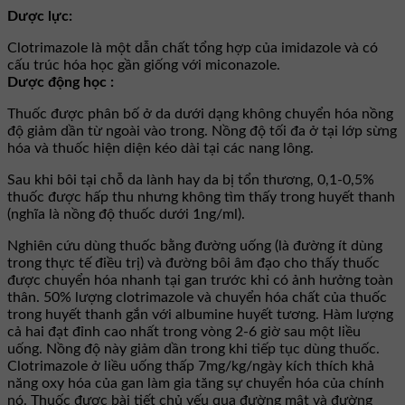
Dược lực:
Clotrimazole là một dẫn chất tổng hợp của imidazole và có
cấu trúc hóa học gần giống với miconazole.
Dược động học :
Thuốc được phân bố ở da dưới dạng không chuyển hóa nồng
độ giảm dần từ ngoài vào trong. Nồng độ tối đa ở tại lớp sừng
hóa và thuốc hiện diện kéo dài tại các nang lông.
Sau khi bôi tại chỗ da lành hay da bị tổn thương, 0,1-0,5%
thuốc được hấp thu nhưng không tìm thấy trong huyết thanh
(nghĩa là nồng độ thuốc dưới 1ng/ml).
Nghiên cứu dùng thuốc bằng đường uống (là đường ít dùng
trong thực tế điều trị) và đường bôi âm đạo cho thấy thuốc
được chuyển hóa nhanh tại gan trước khi có ảnh hưởng toàn
thân. 50% lượng clotrimazole và chuyển hóa chất của thuốc
trong huyết thanh gắn với albumine huyết tương. Hàm lượng
cả hai đạt đỉnh cao nhất trong vòng 2-6 giờ sau một liều
uống. Nồng độ này giảm dần trong khi tiếp tục dùng thuốc.
Clotrimazole ở liều uống thấp 7mg/kg/ngày kích thích khả
năng oxy hóa của gan làm gia tăng sự chuyển hóa của chính
nó. Thuốc được bài tiết chủ yếu qua đường mật và đường