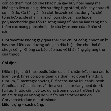
còn có thêm một cơ chế khác nữa gây hủy hoại màng mà
không có liên quan gì đến sự tổng hợp stérol, đến nay chưa rõ
cơ chế đó. Có tác giả nêu clotrimazole có tác dụng ức chế
tổng hợp acide nhân, làm rối loạn chuyển hóa lipide,
polysaccharide gây tổn thương màng tế bào và làm tăng tính
thấm các màng phospholipide của lysosome của tế bào vi
nấm.
Clotrimazole không gây quái thai cho chuột cống, chuột nhắt
hay thỏ. Liều cao đường uống có dấu hiệu độc cho thai ở
chuột cống. Không có báo cáo nào về khả năng gây ung thư
của thuốc.
Chỉ định :
Ðiều trị tại chỗ tinea pedis (nấm da chân, nấm kẽ), tinea cruris
(nấm bẹn), tinea corporis (nấm da thân, lác đồng tiền) do T.
rubrum, T. mentagrophytes, E. floccosum và M. canis; bệnh
Candida do C. albicans và tinea versicolor (lang ben) do M.
furfur. Thuốc cũng có tác dụng trong một số trường hợp
nhiễm trùng da không do vi nấm như erythrasma do
Corynebacterium minutissimum.
Liều lượng – cách dùng: