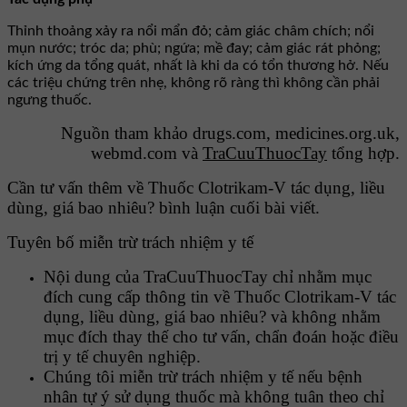
Thỉnh thoảng xảy ra nổi mẩn đỏ; cảm giác châm chích; nổi
mụn nước; tróc da; phù; ngứa; mề đay; cảm giác rát phỏng;
kích ứng da tổng quát, nhất là khi da có tổn thương hở. Nếu
các triệu chứng trên nhẹ, không rõ ràng thì không cần phải
ngưng thuốc.
Nguồn tham khảo drugs.com, medicines.org.uk,
webmd.com và
TraCuuThuocTay
tổng hợp.
Cần tư vấn thêm về Thuốc Clotrikam-V tác dụng, liều
dùng, giá bao nhiêu? bình luận cuối bài viết.
Tuyên bố miễn trừ trách nhiệm y tế
Nội dung của TraCuuThuocTay chỉ nhằm mục
đích cung cấp thông tin về Thuốc Clotrikam-V tác
dụng, liều dùng, giá bao nhiêu? và không nhằm
mục đích thay thế cho tư vấn, chẩn đoán hoặc điều
trị y tế chuyên nghiệp.
Chúng tôi miễn trừ trách nhiệm y tế nếu bệnh
nhân tự ý sử dụng thuốc mà không tuân theo chỉ