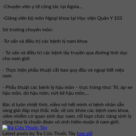
-Chuyên viên y tế công tác tại Agola...
-Giảng viên bộ môn Ngoại khoa tại Học viện Quân Y 103
Sở trưởng chuyên môn:
-Tư vấn và điều trị các bệnh lý nam khoa
- Tư vấn và điều trị các bệnh lây truyền qua đường tình dục
cho nam giới
- Thực hiện phẫu thuật cắt bao quy đầu và ngoại tiết niệu
nam
- Phẫu thuật các bệnh lý hậu môn – trực tràng như: Trĩ, áp-xe
hậu môn, dò hậu môn, nứt kẽ hậu môn,...
Bác sĩ luôn nhiệt tình, niềm nở hết mình vì bệnh nhân sẵn
sàng giải đáp mọi thắc mắc về sức khỏe các bệnh nam khoa,
viêm nhiễm cơ quan sinh dục nam, rối loạn chức năng sinh lý
cũng như là chuẩn đoán vô sinh hiếm muộn ở nam giới.
Latest posts by Tra Cứu Thuốc Tây
(
see all
)