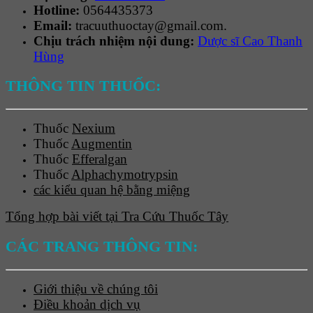
Hotline:
0564435373
Email:
tracuuthuoctay@gmail.com.
Chịu trách nhiệm nội dung:
Dược sĩ Cao Thanh
Hùng
THÔNG TIN THUỐC:
Thuốc
Nexium
Thuốc
Augmentin
Thuốc
Efferalgan
Thuốc
Alphachymotrypsin
các kiểu quan hệ bằng miệng
Tổng hợp bài viết tại Tra Cứu Thuốc Tây
CÁC TRANG THÔNG TIN:
Giới thiệu về chúng tôi
Điều khoản dịch vụ