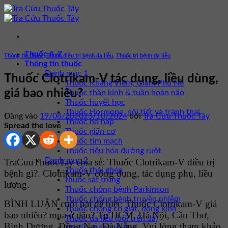
Bỏ
qua
nội
dung
Thuốc A-Z
Thông tin thuốc
,
Thuốc điều trị bệnh da liễu
,
Thuốc trị bệnh da liễu
Thông tin thuốc
Danh mục 1
Thuốc Clotrikam-V tác dụng, liều dùng,
Thuốc Kháng Viêm, Giảm Phù Nề
giá bao nhiêu?
Thuốc thần kinh & tuần hoàn não
Thuốc huyết học
Thuốc Hormone, nội tiết và tránh thai
Đăng vào
19/08/2020
23/10/2024
bởi
Tra Cứu Thuốc Tây
Thuốc hô hấp
Spread the love
Thuốc giãn cơ
Thuốc tim mạch
Thuốc tiêu hóa đường ruột
Danh mục 2
TraCuuThuocTay chia sẻ: Thuốc Clotrikam-V điều trị
Thuốc thải ghép
bệnh gì?. Clotrikam-V công dụng, tác dụng phụ, liều
thuốc sát trùng
lượng.
Thuốc chống bệnh Parkinson
Thuốc chống bệnh truyền nhiễm
BÌNH LUẬN cuối bài để biết: Thuốc Clotrikam-V giá
Thuốc chống co giật, động kinh
bao nhiêu? mua ở đâu? Tp HCM, Hà Nội, Cần Thơ,
Thuốc da liễu (bôi trên da)
Bình Dương, Đồng Nai, Đà Nẵng. Vui lòng tham khảo