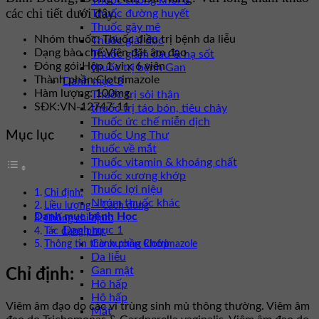
Thuốc chống khối u
các chi tiết dưới đây.
Thuốc đường huyết
Thuốc gây mê
Nhóm thuốc:
Thuốc điều trị bệnh da liễu
Thuốc giải độc
Dạng bào chế:
Viên đặt âm đạo
Thuốc giảm đau & hạ sốt
Đóng gói:
Hộp 1 vỉ x 6 viên
thuốc trị bệnh Gan
Thành phần:
Clotrimazole
Danh mục 3
Hàm lượng: 100mg
Thuốc trị sỏi thận
SĐK:
VN-12747-11
thuốc trị táo bón, tiêu chảy
Thuốc ức chế miễn dịch
Mục lục
Thuốc Ung Thư
thuốc về mắt
Thuốc vitamin & khoáng chất
Thuốc xương khớp
Thuốc lợi niệu
Chỉ định:
Nhóm thuốc khác
Liều lượng – Cách dùng
Danh mục bệnh Học
Chống chỉ định:
Danh mục 1
Tác dụng phụ:
Cơ xương khớp
Thông tin thành phần Clotrimazole
Da liễu
Gan mật
Chỉ định:
Hô hấp
Hô hấp
Viêm âm đạo do các vi trùng sinh mủ thông thường. Viêm âm
Mắt