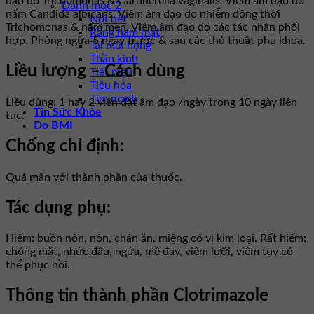
đạo do Trichomonas & Gardnerella vaginalis. Viêm âm đạo do
Danh mục 2
nấm Candida albicans. Viêm âm đạo do nhiễm đồng thời
Nội tiết
Trichomonas & nấm men. Viêm âm đạo do các tác nhân phối
Răng hàm mặt
hợp. Phòng ngừa 5 ngày trước & sau các thủ thuật phụ khoa.
Tai mũi họng
Thần kinh
Liều lượng – Cách dùng
Tiết niệu
Tiêu hóa
Tim mạch
Liều dùng: 1 hay 2 viên đặt âm đạo /ngày trong 10 ngày liên
Tin Sức Khỏe
tục.
Đo BMI
Chống chỉ định:
Quá mẫn với thành phần của thuốc.
Tác dụng phụ:
Hiếm: buồn nôn, nôn, chán ăn, miệng có vị kim loại. Rất hiếm:
chóng mặt, nhức đầu, ngứa, mề đay, viêm lưỡi, viêm tụy có
thể phục hồi.
Thông tin thành phần Clotrimazole