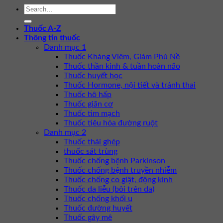
Thuốc A-Z
Thông tin thuốc
Danh mục 1
Thuốc Kháng Viêm, Giảm Phù Nề
Thuốc thần kinh & tuần hoàn não
Thuốc huyết học
Thuốc Hormone, nội tiết và tránh thai
Thuốc hô hấp
Thuốc giãn cơ
Thuốc tim mạch
Thuốc tiêu hóa đường ruột
Danh mục 2
Thuốc thải ghép
thuốc sát trùng
Thuốc chống bệnh Parkinson
Thuốc chống bệnh truyền nhiễm
Thuốc chống co giật, động kinh
Thuốc da liễu (bôi trên da)
Thuốc chống khối u
Thuốc đường huyết
Thuốc gây mê