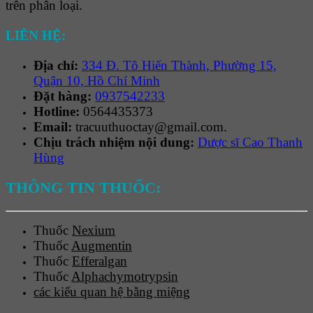
trên phân loại.
LIÊN HỆ:
Địa chỉ:
334 Đ. Tô Hiến Thành, Phường 15,
Quận 10, Hồ Chí Minh
Đặt hàng:
0937542233
Hotline:
0564435373
Email:
tracuuthuoctay@gmail.com.
Chịu trách nhiệm nội dung:
Dược sĩ Cao Thanh
Hùng
THÔNG TIN THUỐC:
Thuốc
Nexium
Thuốc
Augmentin
Thuốc
Efferalgan
Thuốc
Alphachymotrypsin
các kiểu quan hệ bằng miệng