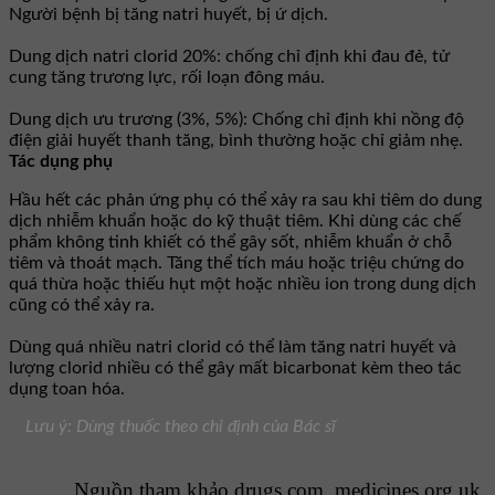
Người bệnh bị tăng natri huyết, bị ứ dịch.
Dung dịch natri clorid 20%: chống chỉ định khi đau đẻ, tử
cung tăng trương lực, rối loạn đông máu.
Dung dịch ưu trương (3%, 5%): Chống chỉ định khi nồng độ
điện giải huyết thanh tăng, bình thường hoặc chỉ giảm nhẹ.
Tác dụng phụ
Hầu hết các phản ứng phụ có thể xảy ra sau khi tiêm do dung
dịch nhiễm khuẩn hoặc do kỹ thuật tiêm. Khi dùng các chế
phẩm không tinh khiết có thể gây sốt, nhiễm khuẩn ở chỗ
tiêm và thoát mạch. Tăng thể tích máu hoặc triệu chứng do
quá thừa hoặc thiếu hụt một hoặc nhiều ion trong dung dịch
cũng có thể xảy ra.
Dùng quá nhiều natri clorid có thể làm tăng natri huyết và
lượng clorid nhiều có thể gây mất bicarbonat kèm theo tác
dụng toan hóa.
Lưu ý: Dùng thuốc theo chỉ định của Bác sĩ
Nguồn tham khảo drugs.com, medicines.org.uk,