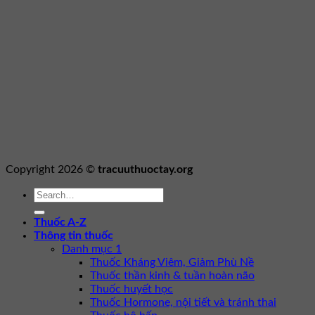
Copyright 2026 ©
tracuuthuoctay.org
Thuốc A-Z
Thông tin thuốc
Danh mục 1
Thuốc Kháng Viêm, Giảm Phù Nề
Thuốc thần kinh & tuần hoàn não
Thuốc huyết học
Thuốc Hormone, nội tiết và tránh thai