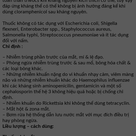
toàn thân trwocs khi kháng nguyên kích thích cơ thể, tuy vậy
đáp ứng kháng thể có thể không bị ảnh hưởng đáng kể khi
dùng cloramphenicol sau kháng nguyên.
Thuốc không có tác dụng với Escherichia coli, Shigella
flexneri, Enterobacter spp., Staphylococcus aureus,
Salmonella typhi, Streptococcus pneumoniae và ít tác dụng
đối với nấm.
Chỉ định :
– Nhiễm trùng phần trước của mắt, mí & lệ đạo.
– Phòng ngừa nhiễm trùng trước & sau mổ, bỏng hóa chất &
các loại bỏng khác.
– Những nhiễm khuẩn nặng do vi khuẩn nhạy cảm, viêm màng
não và những nhiễm khuẩn khác do Haemophilus influenzae
khi các kháng sinh aminopenicilin, gentamicin và một số
cephalosporin thế hệ 3 không hiệu quả hoặc bị chống chỉ
định.
– Nhiễm khuẩn do Rickettsia khi không thể dùng tetracyclin.
– Mắt hột & zona mắt.
– Bơm rửa hệ thống dẫn lưu nước mắt với mục đích điều trị
hay phòng ngừa.
Liều lượng – cách dùng: