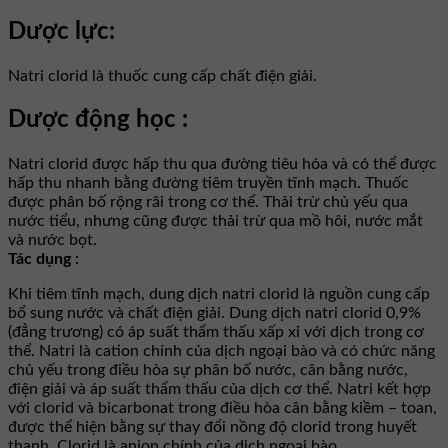
Dược lực:
Natri clorid là thuốc cung cấp chất điện giải.
Dược động học :
Natri clorid được hấp thu qua đường tiêu hóa và có thể được
hấp thu nhanh bằng đường tiêm truyền tĩnh mạch. Thuốc
được phân bố rộng rãi trong cơ thể. Thải trừ chủ yếu qua
nước tiểu, nhưng cũng được thải trừ qua mồ hôi, nước mắt
và nước bọt.
Tác dụng :
Khi tiêm tĩnh mạch, dung dịch natri clorid là nguồn cung cấp
bổ sung nước và chất điện giải. Dung dịch natri clorid 0,9%
(đẳng trương) có áp suất thẩm thấu xấp xỉ với dịch trong cơ
thể. Natri là cation chính của dịch ngoại bào và có chức năng
chủ yếu trong điều hòa sự phân bố nước, cân bằng nước,
điện giải và áp suất thẩm thấu của dịch cơ thể. Natri kết hợp
với clorid và bicarbonat trong điều hòa cân bằng kiềm – toan,
được thể hiện bằng sự thay đổi nồng độ clorid trong huyết
thanh. Clorid là anion chính của dịch ngoại bào.