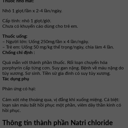
Thuốc nhỏ mắt:
Nhỏ 1 giọt/lần x 2-4 lần/ngày.
Cấp tính: nhỏ 1 giọt/giờ.
Chưa có khuyến cáo dùng cho trẻ em.
Thuốc uống:
– Người lớn: Uống 250mg/lần x 4 lần/ngày.
– Trẻ em: Uống 50 mg/kg thể trọng/ngày, chia làm 4 lần.
Chống chỉ định :
Quá mẫn với thành phần thuốc. Rối loạn chuyển hóa
porphyrin cấp từng cơn. Suy gan nặng. Bệnh về máu nặng do
tủy xương. Sơ sinh. Tiền sử gia đình có suy tủy xương.
Tác dụng phụ
Phản ứng có hại:
Cảm xót nhẹ thoáng qua, vị đắng khi xuống miệng. Cá biệt:
loạn sản máu bất hồi phục một phần, viêm dây thần kinh có
hồi phục.
Thông tin thành phần Natri chloride