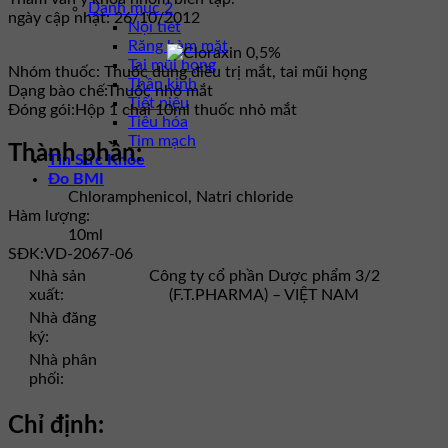
Danh mục 2
ngày cập nhật: 26/10/2012
Nội tiết
Răng hàm mặt
Tai mũi họng
Nhóm thuốc:
Thuốc dùng điều trị mắt, tai mũi họng
Thần kinh
Dạng bào chế:
Thuốc nhỏ mắt
Tiết niệu
Đóng gói:
Hộp 1 chai 10ml thuốc nhỏ mắt
Tiêu hóa
Tim mạch
Thành phần:
Tin Sức Khỏe
Đo BMI
Chloramphenicol, Natri chloride
Hàm lượng:
10ml
SĐK:
VD-2067-06
Nhà sản
Công ty cổ phần Dược phẩm 3/2
xuất:
(F.T.PHARMA) – VIỆT NAM
Nhà đăng
ký:
Nhà phân
phối:
Chỉ định: