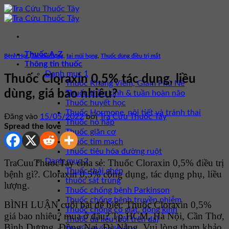
Bỏ
qua
nội
dung
Thuốc A-Z
Bệnh Học
,
Tai mũi họng
,
tai mũi họng
,
Thuốc dùng điều trị mắt
Thông tin thuốc
Danh mục 1
Thuốc Cloraxin 0,5% tác dụng, liều
Thuốc Kháng Viêm, Giảm Phù Nề
dùng, giá bao nhiêu?
Thuốc thần kinh & tuần hoàn não
Thuốc huyết học
Thuốc Hormone, nội tiết và tránh thai
Đăng vào
15/05/2022
bởi
Tra Cứu Thuốc Tây
Thuốc hô hấp
Spread the love
Thuốc giãn cơ
Thuốc tim mạch
Thuốc tiêu hóa đường ruột
Danh mục 2
TraCuuThuocTay chia sẻ: Thuốc Cloraxin 0,5% điều trị
Thuốc thải ghép
bệnh gì?. Cloraxin 0,5% công dụng, tác dụng phụ, liều
thuốc sát trùng
lượng.
Thuốc chống bệnh Parkinson
Thuốc chống bệnh truyền nhiễm
BÌNH LUẬN cuối bài để biết: Thuốc Cloraxin 0,5%
Thuốc chống co giật, động kinh
giá bao nhiêu? mua ở đâu? Tp HCM, Hà Nội, Cần Thơ,
Thuốc da liễu (bôi trên da)
Bình Dương, Đồng Nai, Đà Nẵng. Vui lòng tham khảo