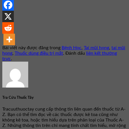
Bài viết này được đăng trong
Bệnh Học
,
Tai mũi họng
,
tai mũi
họng
,
Thuốc dùng điều trị mắt
. Đánh dấu
liên kết thường
trực
.
Tra Cứu Thuốc Tây
Tracuuthuoctay cung cấp thông tin liên quan đến thuốc từ A-
Z. Bạn có thể tìm đọc về các thuốc được kê toa cũng như
không kê toa, hoặc tìm hiểu dựa trên phân loại của Thuốc A-
Z. Những thông tin trên chỉ mang tính chất tìm hiểu, mở rộng