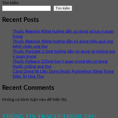
Tìm kiếm
Tìm kiếm
Recent Posts
Thuốc Regonix 40mg hướng dẫn sử dụng và lưu ý quan
trọng
Thuốc Regonat 40mg hướng dẫn sử dụng hiệu quả cho
bệnh nhân ung thư
Thuốc Parlodel 2.5mg hướng dẫn sử dụng và những lưu
ý quan trọng
Thuốc Palbace 125mg lưu ý quan trọng khi sử dụng
thuốc chống ung thư
Công Dụng Và Liều Dùng thuốc Purinethol 50mg Trong
Điều Trị Ung Thư
Recent Comments
Không có bình luận nào để hiển thị.
THÔNG TIN TRACUUTHUOCTAY: