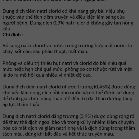
Dung dịch tiêm natri clorid có khả năng gây bài niệu phụ
thuộc vào thể tích tiêm truyền và điều kiện lâm sàng của
người bệnh. Dung dịch 0,9% natri clorid không gây tan hồng
cầu.
Chỉ định :
Bổ sung natri clorid và nước trong trường hợp mất nước: Ỉa
chảy, sốt cao, sau phẫu thuật, mất máu.
Phòng và điều trị thiếu hụt natri và clorid do bài niệu quá
mức hoặc hạn chế quá mức, phòng co cơ (chuột rút) và mệt
lả do ra mồ hôi quá nhiều vì nhiệt độ cao.
Dung dịch tiêm natri clorid nhược trương (0,45%) được dùng
chủ yếu làm dung dịch bồi phụ nước và có thể được sử dụng
để đánh giá chức năng thận, để điều trị đái tháo đường tăng
áp lực thẩm thấu.
Dung dịch natri clorid đẳng trương (0,9%) được dùng rộng rãi
để thay thế dịch ngoại bào và trong xử lý nhiễm kiềm chuyển
hóa có mất dịch và giảm natri nhẹ và là dịch dùng trong thẩm
tách máu, dùng khi bắt đầu và kết thúc truyền máu.