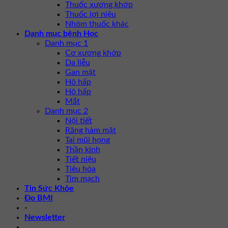
Thuốc xương khớp
Thuốc lợi niệu
Nhóm thuốc khác
Danh mục bệnh Học
Danh mục 1
Cơ xương khớp
Da liễu
Gan mật
Hô hấp
Hô hấp
Mắt
Danh mục 2
Nội tiết
Răng hàm mặt
Tai mũi họng
Thần kinh
Tiết niệu
Tiêu hóa
Tim mạch
Tin Sức Khỏe
Đo BMI
-
Newsletter