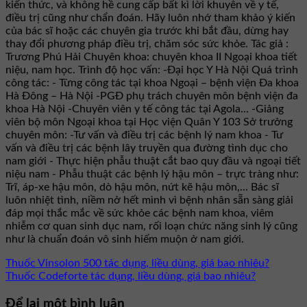
kiến thức, và không hề cung cấp bất kì lời khuyên về y tế,
điều trị cũng như chẩn đoán. Hãy luôn nhớ tham khảo ý kiến
của bác sĩ hoặc các chuyên gia trước khi bắt đầu, dừng hay
thay đổi phương pháp điều trị, chăm sóc sức khỏe. Tác giả :
Trương Phú Hải Chuyên khoa: chuyên khoa II Ngoại khoa tiết
niệu, nam học. Trình độ học vấn: -Đại học Y Hà Nội Quá trình
công tác: - Từng công tác tại khoa Ngoại – bệnh viện Đa khoa
Hà Đông – Hà Nội -PGĐ phụ trách chuyên môn bệnh viện đa
khoa Hà Nội -Chuyên viên y tế công tác tại Agola... -Giảng
viên bộ môn Ngoại khoa tại Học viện Quân Y 103 Sở trưởng
chuyên môn: -Tư vấn và điều trị các bệnh lý nam khoa - Tư
vấn và điều trị các bệnh lây truyền qua đường tình dục cho
nam giới - Thực hiện phẫu thuật cắt bao quy đầu và ngoại tiết
niệu nam - Phẫu thuật các bệnh lý hậu môn – trực tràng như:
Trĩ, áp-xe hậu môn, dò hậu môn, nứt kẽ hậu môn,... Bác sĩ
luôn nhiệt tình, niềm nở hết mình vì bệnh nhân sẵn sàng giải
đáp mọi thắc mắc về sức khỏe các bệnh nam khoa, viêm
nhiễm cơ quan sinh dục nam, rối loạn chức năng sinh lý cũng
như là chuẩn đoán vô sinh hiếm muộn ở nam giới.
Thuốc Vinsolon 500 tác dụng, liều dùng, giá bao nhiêu?
Thuốc Codeforte tác dụng, liều dùng, giá bao nhiêu?
Để lại một bình luận