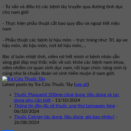
- Tư vấn và điều trị các bệnh lây truyền qua đường tình dục
cho nam giới
- Thực hiện phẫu thuật cắt bao quy đầu và ngoại tiết niệu
nam
- Phẫu thuật các bệnh lý hậu môn – trực tràng như: Trĩ, áp-xe
hậu môn, dò hậu môn, nứt kẽ hậu môn,...
Bác sĩ luôn nhiệt tình, niềm nở hết mình vì bệnh nhân sẵn
sàng giải đáp mọi thắc mắc về sức khỏe các bệnh nam khoa,
viêm nhiễm cơ quan sinh dục nam, rối loạn chức năng sinh lý
cũng như là chuẩn đoán vô sinh hiếm muộn ở nam giới.
Latest posts by Tra Cứu Thuốc Tây
(
see all
)
Thuốc Plaquenil 200mg công dụng, liều dùng và tác
dụng phụ cần biết
- 13/10/2024
Thông tin đầy đủ về thuốc ung thư Lenvaxen 4mg
-
06/10/2024
Thuốc Cetrigy tác dụng, liều dùng, giá bao nhiêu?
-
26/08/2024