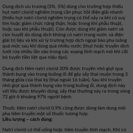
Dung dịch ưu trương (3%, 5%) dùng cho trường hợp thiếu
hụt natri clorid nghiêm trọng cần phục hồi điện giải nhanh
(thiếu hụt natri clorid nghiêm trọng có thể xảy ra khi có suy
tim hoặc giảm chức năng thận, hoặc trong khi phẫu thuật,
hoặc sau khi phẫu thuật). Còn được dùng khi giảm natri và
clor huyết do dùng dịch không có natri trong nước và điện
giải trị liệu và khi xử lý trường hợp dịch ngoại bào pha loãng
quá mức sau khi dùng quá nhiều nước (thụt hoặc truyền dịch
tưới rửa nhiều lần vào trong các xoang tĩnh mạch mở khi cắt
bỏ tuyến tiền liệt qua niệu đạo).
Dung dịch tiêm natri clorid 20% được truyền nhỏ giọt qua
thành bụng vào trong buồng ối để gây sẩy thai muộn trong 3
tháng giữa của thai kỳ (thai ngoài 16 tuần). Sau khi truyền
nhỏ giọt qua thành bụng vào trong buồng ối, dung dịch này
với liều được khuyên dùng, sẩy thai thường xảy ra trong vòng
72 giờ ở khoảng 97% người bệnh.
Thuốc tiêm natri clorid 0,9% cũng được dùng làm dung môi
pha tiêm truyền một số thuốc tương hợp.
Liều lượng – cách dùng:
Natri clorid có thể uống hoặc tiêm truyền tĩnh mạch. Khi có