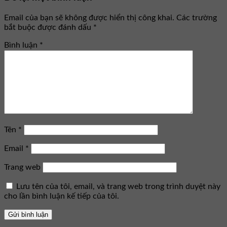
Email của bạn sẽ không được hiển thị công khai.
Các trường
bắt buộc được đánh dấu
*
Bình luận
*
Tên
*
Email
*
Trang web
Lưu tên của tôi, email, và trang web trong trình duyệt này
cho lần bình luận kế tiếp của tôi.