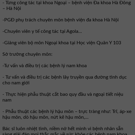
- Từng công tác tại khoa Ngoại – bệnh viện Đa khoa Hà Đông
– Hà Nội
-PGĐ phụ trách chuyên môn bệnh viện đa khoa Hà Nội
-Chuyên viên y tế công tác tại Agola...
-Giảng viên bộ môn Ngoại khoa tại Học viện Quân Y 103
Sở trưởng chuyên môn:
-Tư vấn và điều trị các bệnh lý nam khoa
- Tư vấn và điều trị các bệnh lây truyền qua đường tình dục
cho nam giới
- Thực hiện phẫu thuật cắt bao quy đầu và ngoại tiết niệu
nam
- Phẫu thuật các bệnh lý hậu môn – trực tràng như: Trĩ, áp-xe
hậu môn, dò hậu môn, nứt kẽ hậu môn,...
Bác sĩ luôn nhiệt tình, niềm nở hết mình vì bệnh nhân sẵn
sàng giải đáp mọi thắc mắc về sức khỏe các bệnh nam khoa,