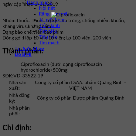
Danh mục 2
ngày cập nhật: 1/11/2019
Nội tiết
Răng hàm mặt
Tai mũi họng
Nhóm thuốc:
Thuốc trị ký sinh trùng, chống nhiễm khuẩn,
Thần kinh
kháng virus,kháng nấm
Tiết niệu
Dạng bào chế:
Viên bao phim
Tiêu hóa
Đóng gói:
Hộp 10 vỉ x 10 viên; Lọ 100 viên, 200 viên
Tim mạch
Tin Sức Khỏe
Thành phần:
Đo BMI
Ciprofloxacin (dưới dạng ciprofloxacin
hydrochloride) 500mg
SĐK:
VD-33522-19
Nhà sản
Công ty cổ phần Dược phẩm Quảng Bình –
xuất:
VIỆT NAM
Nhà đăng
Công ty cổ phần Dược phẩm Quảng Bình
ký:
Nhà phân
phối:
Chỉ định: