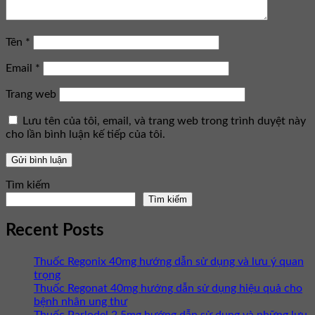
Tên
*
Email
*
Trang web
Lưu tên của tôi, email, và trang web trong trình duyệt này
cho lần bình luận kế tiếp của tôi.
Tìm kiếm
Tìm kiếm
Recent Posts
Thuốc Regonix 40mg hướng dẫn sử dụng và lưu ý quan
trọng
Thuốc Regonat 40mg hướng dẫn sử dụng hiệu quả cho
bệnh nhân ung thư
Thuốc Parlodel 2.5mg hướng dẫn sử dụng và những lưu