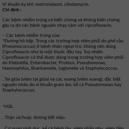
Vi khuẩn kỵ khí: metronidazol, clindamycin.
Chỉ định :
Các bệnh nhiễm trùng có biến chứng và không biến chứng
gây ra do các bệnh nguyên nhạy cảm với ciprofloxacin.
– Các bệnh nhiễm trùng của:
*Đường hô hấp. Trong các trường hợp viêm phổi do phế cầu
(Pneumococcus) ở bệnh nhân ngoại trú, không nên dùng
Ciprofloxacin như là một thuốc đầu tay. Tuy nhiên
Ciprofloxacin có thể được dùng trong trường hợp viêm phổi
do Klebsiella, Enterobacter, Proteus, Pseudomonas,
Haemophilus, Branhamella, Legionella và Staphylococcus.
. Tai giữa (viêm tai giữa) và các xoang (viêm xoang), đặc biệt
nguyên nhân do vi khuẩn gram âm, kể cả Pseudomonas hay
Staphylococcus.
.
*Mắt.
. Thận và/hoặc đường tiết niệu.
. Cơ quan sinh dục, kể cả bệnh lậu, viêm phần phụ, viêm tiền