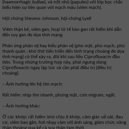
(haemorrhagic bullae), và nốt nhỏ (papules) với lớp bọc chắc
biểu hiện sự liên quan với mạch máu (viêm mạch).
Hội chứng Stevens-Johnson, hội chứng Lyell
Viêm thận kẽ, viêm gan, hoại tử tế bào gan rất hiếm khi dẫn
đến suy gan đe dọa tính mạng.
Phản ứng phản vệ hay kiểu phản vệ (phù mặt, phù mạch, phù
thanh quản ; khó thở tiến triển đến tình trạng choáng đe dọa
tính mạng) có thể xảy ra, đôi khi sau liều Ciprofloxacin đầu
tiên. Trong những trường hợp này, phải ngưng dùng
Ciprofloxacin ngay lập tức và cần phải điều trị (điều trị
choáng).
– Ảnh hưởng lên hệ tim mạch:
Rất hiếm: nhịp tim nhanh, phừng mặt, cơn migrain, ngất.
– Ảnh hưởng khác:
Ở các khớp: rất hiếm: khó chịu ở khớp, cảm giác uể oải, đau
cơ, viêm bao gân, hơi nhạy cảm với ánh sáng, giảm chức năng
thận thoáng qua kể cả suy thận tạm thời.