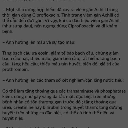
– Một số trường hợp hiếm đã xảy ra viêm gân Achill trong
thời gian dùng Ciprofloxacin. Tình trạng viêm gân Achill có
thể dẫn đến đứt gân. Vì vậy, khi có dấu hiệu viêm gân Achill
(như sưng đau), nên ngưng dùng Ciprofloxacin và đi khám
bệnh.
– Ảnh hưởng lên máu và sự tạo máu:
Tăng bạch cầu ưa eosin, giảm tế bào bạch cầu, chứng giảm
bạch cầu hạt, thiếu máu, giảm tiểu cầu; rất hiếm: tăng bạch
cầu, tăng tiểu cầu, thiếu máu tán huyết, biến đổi giá trị của
prothrombin.
– Ảnh hưởng lên các tham số xét nghiệm/cặn lắng nước tiểu:
Có thể làm tăng thoáng qua các transaminase và phosphatase
kiềm, cũng như gây vàng da tắc mật, đặc biệt trên những
bệnh nhân có tổn thương gan trước đó ; tăng thoáng qua
urea, creatinine hay bilirubin trong huyết thanh; tăng đường
huyết: trên những ca đặc biệt, có thể có tinh thể niệu và
huyết niệu.