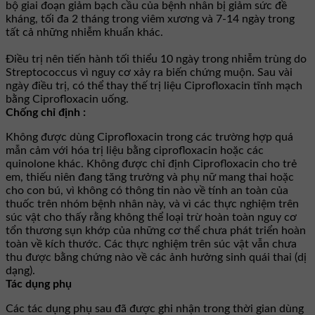
bộ giai đoạn giảm bạch cầu của bệnh nhân bị giảm sức đề
kháng, tối đa 2 tháng trong viêm xương và 7-14 ngày trong
tất cả những nhiễm khuẩn khác.
Ðiều trị nên tiến hành tối thiểu 10 ngày trong nhiễm trùng do
Streptococcus vì nguy cơ xảy ra biến chứng muộn. Sau vài
ngày điều trị, có thể thay thế trị liệu Ciprofloxacin tĩnh mạch
bằng Ciprofloxacin uống.
Chống chỉ định :
Không được dùng Ciprofloxacin trong các trường hợp quá
mẫn cảm với hóa trị liệu bằng ciprofloxacin hoặc các
quinolone khác. Không được chỉ định Ciprofloxacin cho trẻ
em, thiếu niên đang tăng trưởng và phụ nữ mang thai hoặc
cho con bú, vì không có thông tin nào về tính an toàn của
thuốc trên nhóm bệnh nhân này, và vì các thực nghiệm trên
súc vật cho thấy rằng không thể loại trừ hoàn toàn nguy cơ
tổn thương sụn khớp của những cơ thể chưa phát triển hoàn
toàn về kích thước. Các thực nghiệm trên súc vật vẫn chưa
thu được bằng chứng nào về các ảnh hưởng sinh quái thai (dị
dạng).
Tác dụng phụ
Các tác dụng phụ sau đã được ghi nhận trong thời gian dùng