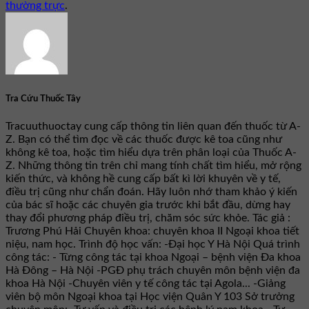
thường trực
.
Tra Cứu Thuốc Tây
Tracuuthuoctay cung cấp thông tin liên quan đến thuốc từ A-
Z. Bạn có thể tìm đọc về các thuốc được kê toa cũng như
không kê toa, hoặc tìm hiểu dựa trên phân loại của Thuốc A-
Z. Những thông tin trên chỉ mang tính chất tìm hiểu, mở rộng
kiến thức, và không hề cung cấp bất kì lời khuyên về y tế,
điều trị cũng như chẩn đoán. Hãy luôn nhớ tham khảo ý kiến
của bác sĩ hoặc các chuyên gia trước khi bắt đầu, dừng hay
thay đổi phương pháp điều trị, chăm sóc sức khỏe. Tác giả :
Trương Phú Hải Chuyên khoa: chuyên khoa II Ngoại khoa tiết
niệu, nam học. Trình độ học vấn: -Đại học Y Hà Nội Quá trình
công tác: - Từng công tác tại khoa Ngoại – bệnh viện Đa khoa
Hà Đông – Hà Nội -PGĐ phụ trách chuyên môn bệnh viện đa
khoa Hà Nội -Chuyên viên y tế công tác tại Agola... -Giảng
viên bộ môn Ngoại khoa tại Học viện Quân Y 103 Sở trưởng