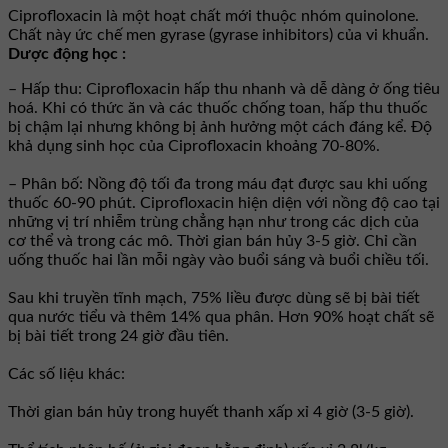
Ciprofloxacin là một hoạt chất mới thuộc nhóm quinolone.
Chất này ức chế men gyrase (gyrase inhibitors) của vi khuẩn.
Dược động học :
– Hấp thu: Ciprofloxacin hấp thu nhanh và dễ dàng ở ống tiêu
hoá. Khi có thức ăn và các thuốc chống toan, hấp thu thuốc
bị chậm lại nhưng không bị ảnh hưởng một cách đáng kể. Ðộ
khả dụng sinh học của Ciprofloxacin khoảng 70-80%.
– Phân bố: Nồng độ tối đa trong máu đạt được sau khi uống
thuốc 60-90 phút. Ciprofloxacin hiện diện với nồng độ cao tại
những vị trí nhiễm trùng chẳng hạn như trong các dịch của
cơ thể và trong các mô. Thời gian bán hủy 3-5 giờ. Chỉ cần
uống thuốc hai lần mỗi ngày vào buổi sáng và buổi chiều tối.
Sau khi truyền tĩnh mạch, 75% liều được dùng sẽ bị bài tiết
qua nước tiểu và thêm 14% qua phân. Hơn 90% hoạt chất sẽ
bị bài tiết trong 24 giờ đầu tiên.
Các số liệu khác:
Thời gian bán hủy trong huyết thanh xấp xỉ 4 giờ (3-5 giờ).