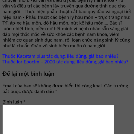
chuyên môn: -Tư vấn và điều trị các bệnh lý nam khoa - Tư
vấn và điều trị các bệnh lây truyền qua đường tình dục cho
nam giới - Thực hiện phẫu thuật cắt bao quy đầu và ngoại tiết
niệu nam - Phẫu thuật các bệnh lý hậu môn – trực tràng như:
Trĩ, áp-xe hậu môn, dò hậu môn, nứt kẽ hậu môn,... Bác sĩ
luôn nhiệt tình, niềm nở hết mình vì bệnh nhân sẵn sàng giải
đáp mọi thắc mắc về sức khỏe các bệnh nam khoa, viêm
nhiễm cơ quan sinh dục nam, rối loạn chức năng sinh lý cũng
như là chuẩn đoán vô sinh hiếm muộn ở nam giới.
Thuốc Kacetam plus tác dụng, liều dùng, giá bao nhiêu?
Thuốc Ior Epocim – 2000 tác dụng, liều dùng, giá bao nhiêu?
Để lại một bình luận
Email của bạn sẽ không được hiển thị công khai.
Các trường
bắt buộc được đánh dấu
*
Bình luận
*