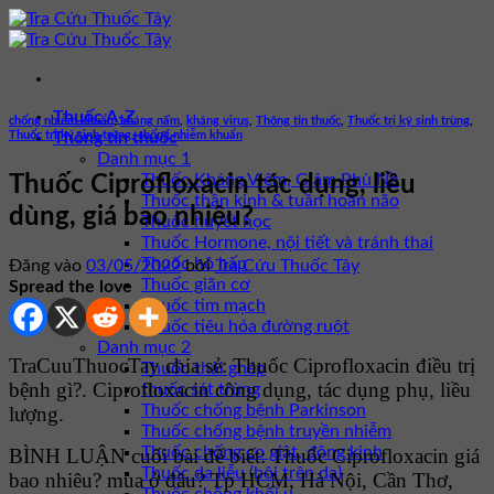
Bỏ
qua
nội
dung
Thuốc A-Z
chống nhiễm khuẩn
,
kháng nấm
,
kháng virus
,
Thông tin thuốc
,
Thuốc trị ký sinh trùng
,
Thuốc trị ký sinh trùng, chống nhiễm khuẩn
Thông tin thuốc
Danh mục 1
Thuốc Kháng Viêm, Giảm Phù Nề
Thuốc Ciprofloxacin tác dụng, liều
Thuốc thần kinh & tuần hoàn não
dùng, giá bao nhiêu?
Thuốc huyết học
Thuốc Hormone, nội tiết và tránh thai
Thuốc hô hấp
Đăng vào
03/05/2022
bởi
Tra Cứu Thuốc Tây
Thuốc giãn cơ
Spread the love
Thuốc tim mạch
Thuốc tiêu hóa đường ruột
Danh mục 2
TraCuuThuocTay chia sẻ: Thuốc Ciprofloxacin điều trị
Thuốc thải ghép
bệnh gì?. Ciprofloxacin công dụng, tác dụng phụ, liều
thuốc sát trùng
Thuốc chống bệnh Parkinson
lượng.
Thuốc chống bệnh truyền nhiễm
Thuốc chống co giật, động kinh
BÌNH LUẬN cuối bài để biết: Thuốc Ciprofloxacin giá
Thuốc da liễu (bôi trên da)
bao nhiêu? mua ở đâu? Tp HCM, Hà Nội, Cần Thơ,