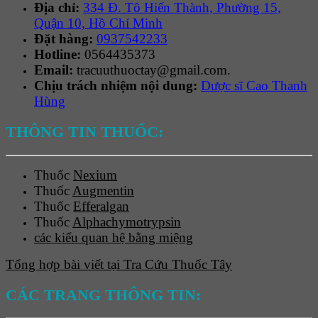
Địa chỉ:
334 Đ. Tô Hiến Thành, Phường 15,
Quận 10, Hồ Chí Minh
Đặt hàng:
0937542233
Hotline:
0564435373
Email:
tracuuthuoctay@gmail.com.
Chịu trách nhiệm nội dung:
Dược sĩ Cao Thanh
Hùng
THÔNG TIN THUỐC:
Thuốc
Nexium
Thuốc
Augmentin
Thuốc
Efferalgan
Thuốc
Alphachymotrypsin
các kiểu quan hệ bằng miệng
Tổng hợp bài viết tại Tra Cứu Thuốc Tây
CÁC TRANG THÔNG TIN: