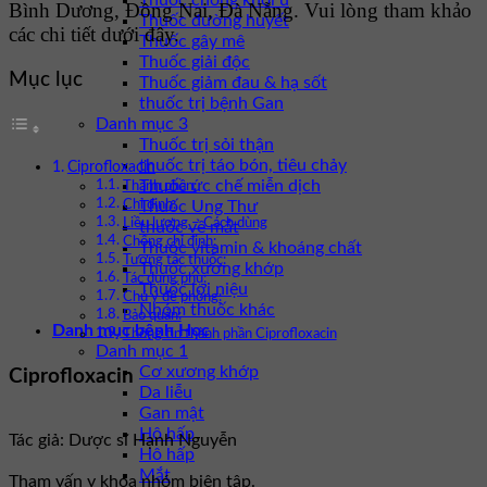
Thuốc chống khối u
Bình Dương, Đồng Nai, Đà Nẵng. Vui lòng tham khảo
Thuốc đường huyết
các chi tiết dưới đây.
Thuốc gây mê
Thuốc giải độc
Mục lục
Thuốc giảm đau & hạ sốt
thuốc trị bệnh Gan
Danh mục 3
Thuốc trị sỏi thận
thuốc trị táo bón, tiêu chảy
Ciprofloxacin
Thuốc ức chế miễn dịch
Thành phần:
Thuốc Ung Thư
Chỉ định:
Liều lượng – Cách dùng
thuốc về mắt
Chống chỉ định:
Thuốc vitamin & khoáng chất
Tương tác thuốc:
Thuốc xương khớp
Tác dụng phụ:
Thuốc lợi niệu
Chú ý đề phòng:
Nhóm thuốc khác
Bảo quản:
Danh mục bệnh Học
Thông tin thành phần Ciprofloxacin
Danh mục 1
Cơ xương khớp
Ciprofloxacin
Da liễu
Gan mật
Hô hấp
Tác giả: Dược sĩ Hạnh Nguyễn
Hô hấp
Mắt
Tham vấn y khoa nhóm biên tập.