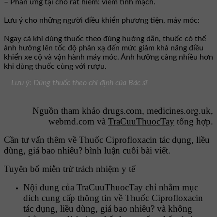
– Phản ứng tại chỗ rất hiếm: viêm tĩnh mạch.
Lưu ý cho những người điều khiển phương tiện, máy móc:
Ngay cả khi dùng thuốc theo đúng hướng dẫn, thuốc có thể
ảnh hưởng lên tốc độ phản xạ đến mức giảm khả năng điều
khiển xe cộ và vận hành máy móc. Ảnh hưởng càng nhiều hơn
khi dùng thuốc cùng với rượu.
Lưu ý: Dùng thuốc theo chỉ định của Bác sĩ
Nguồn tham khảo drugs.com, medicines.org.uk,
webmd.com và
TraCuuThuocTay
tổng hợp.
Cần tư vấn thêm về Thuốc Ciprofloxacin tác dụng, liều
dùng, giá bao nhiêu? bình luận cuối bài viết.
Tuyên bố miễn trừ trách nhiệm y tế
Nội dung của TraCuuThuocTay chỉ nhằm mục
đích cung cấp thông tin về Thuốc Ciprofloxacin
tác dụng, liều dùng, giá bao nhiêu? và không