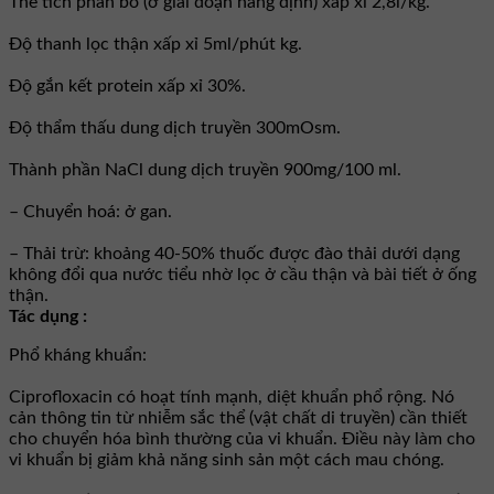
Thể tích phân bố (ở giai đoạn hằng định) xấp xỉ 2,8l/kg.
Ðộ thanh lọc thận xấp xỉ 5ml/phút kg.
Ðộ gắn kết protein xấp xỉ 30%.
Ðộ thẩm thấu dung dịch truyền 300mOsm.
Thành phần NaCl dung dịch truyền 900mg/100 ml.
– Chuyển hoá: ở gan.
– Thải trừ: khoảng 40-50% thuốc được đào thải dưới dạng
không đổi qua nước tiểu nhờ lọc ở cầu thận và bài tiết ở ống
thận.
Tác dụng :
Phổ kháng khuẩn:
Ciprofloxacin có hoạt tính mạnh, diệt khuẩn phổ rộng. Nó
cản thông tin từ nhiễm sắc thể (vật chất di truyền) cần thiết
cho chuyển hóa bình thường của vi khuẩn. Ðiều này làm cho
vi khuẩn bị giảm khả năng sinh sản một cách mau chóng.