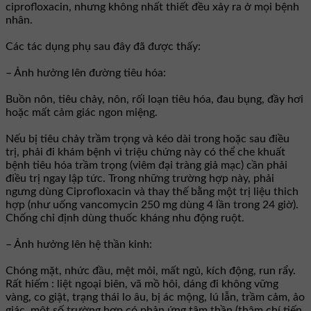
ciprofloxacin, nhưng không nhất thiết đều xảy ra ở mọi bệnh
nhân.
Các tác dụng phụ sau đây đã được thấy:
– Ảnh hưởng lên đường tiêu hóa:
Buồn nôn, tiêu chảy, nôn, rối loạn tiêu hóa, đau bụng, đầy hơi
hoặc mất cảm giác ngon miệng.
Nếu bị tiêu chảy trầm trọng và kéo dài trong hoặc sau điều
trị, phải đi khám bệnh vì triệu chứng này có thể che khuất
bệnh tiêu hóa trầm trọng (viêm đại tràng giả mạc) cần phải
điều trị ngay lập tức. Trong những trường hợp này, phải
ngưng dùng Ciprofloxacin và thay thế bằng một trị liệu thich
hợp (như uống vancomycin 250 mg dùng 4 lần trong 24 giờ).
Chống chỉ định dùng thuốc kháng nhu động ruột.
– Ảnh hưởng lên hệ thần kinh:
Chóng mặt, nhức đầu, mệt mỏi, mất ngủ, kích động, run rẩy.
Rất hiếm : liệt ngoại biên, vã mồ hôi, dáng đi không vững
vàng, co giật, trạng thái lo âu, bị ác mộng, lú lẫn, trầm cảm, ảo
giác, một số trường hợp có phản ứng tâm thần (thậm chí tiến