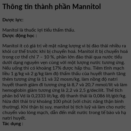
Thông tin thành phần Mannitol
Dược lực:
Manitol là thuốc lợi tiểu thẩm thấu.
Dược động học :
Manitol ít có giá trị về mặt năng lượng vì bị đào thải nhiều ra
khỏi cơ thể trước khi bị chuyển hoá. Manitol ít bị chuyển hoá
trong cơ thể chỉ 7 – 10 %, phần lớn đào thải qua nước tiểu
dưới dạng nguyên vẹn cùng với một lượng nước tương ứng.
Nếu uống thì có khoảng 17% được hấp thu. Tiêm tĩnh mạch
liều 1 g/kg và 2 g/kg làm độ thẩm thấu của huyết thanh tăng
thêm tương ứng là 11 và 32 mosm/kg, làm nồng độ natri
huyết thanh giảm đi tương ứng là 8,7 và 20,7 mmol/lít và làm
hemoglobin giảm tương ứng là 2,2 và 2,5 g/decilít. Thể tích
phân bố Vd là 0,2333 lít/kg, độ thanh thải là 0,086 lít/giờ/kg.
Nửa đời thải trừ khoảng 100 phút (với chức năng thận bình
thường). Khi thận bị suy, manitol bị tích luỹ và làm cho nước
chuyển vào lòng mạch, dẫn đến mất nước trong tế bào và hạ
natri huyết.
Tác dụng :