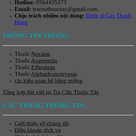
Hotline:
0564435373
Email:
tracuuthuoctay@gmail.com.
Chịu trách nhiệm nội dung:
Dược sĩ Cao Thanh
Hùng
THÔNG TIN THUỐC:
Thuốc
Nexium
Thuốc
Augmentin
Thuốc
Efferalgan
Thuốc
Alphachymotrypsin
các kiểu quan hệ bằng miệng
Tổng hợp bài viết tại Tra Cứu Thuốc Tây
CÁC TRANG THÔNG TIN:
Giới thiệu về chúng tôi
Điều khoản dịch vụ