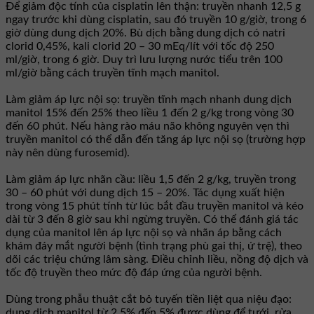
Để giảm độc tính của cisplatin lên thận: truyền nhanh 12,5 g
ngay trước khi dùng cisplatin, sau đó truyền 10 g/giờ, trong 6
giờ dùng dung dịch 20%. Bù dịch bằng dung dịch có natri
clorid 0,45%, kali clorid 20 – 30 mEq/lít với tốc độ 250
ml/giờ, trong 6 giờ. Duy trì lưu lượng nước tiểu trên 100
ml/giờ bằng cách truyền tĩnh mạch manitol.
Làm giảm áp lực nội sọ: truyền tĩnh mạch nhanh dung dịch
manitol 15% đến 25% theo liều 1 đến 2 g/kg trong vòng 30
đến 60 phút. Nếu hàng rào máu não không nguyên vẹn thì
truyền manitol có thể dẫn đến tăng áp lực nội sọ (trường hợp
này nên dùng furosemid).
Làm giảm áp lực nhãn cầu: liều 1,5 đến 2 g/kg, truyền trong
30 – 60 phút với dung dịch 15 – 20%. Tác dụng xuất hiện
trong vòng 15 phút tính từ lúc bắt đầu truyền manitol và kéo
dài từ 3 đến 8 giờ sau khi ngừng truyền. Có thể đánh giá tác
dụng của manitol lên áp lực nội sọ và nhãn áp bằng cách
khám đáy mắt người bệnh (tình trạng phù gai thị, ứ trệ), theo
dõi các triệu chứng lâm sàng. Điều chỉnh liều, nồng độ dịch và
tốc độ truyền theo mức độ đáp ứng của người bệnh.
Dùng trong phẫu thuật cắt bỏ tuyến tiền liệt qua niệu đạo:
dung dịch manitol từ 2,5% đến 5% được dùng để tưới, rửa