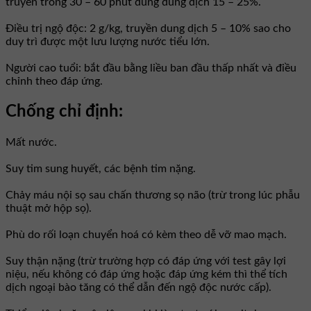
truyền trong 30 – 60 phút dùng dung dịch 15 – 25%.
Điều trị ngộ độc: 2 g/kg, truyền dung dịch 5 – 10% sao cho
duy trì được một lưu lượng nước tiểu lớn.
Người cao tuổi: bắt đầu bằng liều ban đầu thấp nhất và điều
chỉnh theo đáp ứng.
Chống chỉ định:
Mất nước.
Suy tim sung huyết, các bệnh tim nặng.
Chảy máu nội sọ sau chấn thương sọ não (trừ trong lúc phẫu
thuật mở hộp sọ).
Phù do rối loạn chuyển hoá có kèm theo dễ vỡ mao mạch.
Suy thận nặng (trừ trường hợp có đáp ứng với test gây lợi
niệu, nếu không có đáp ứng hoặc đáp ứng kém thì thể tích
dịch ngoại bào tăng có thể dẫn đến ngộ độc nước cấp).