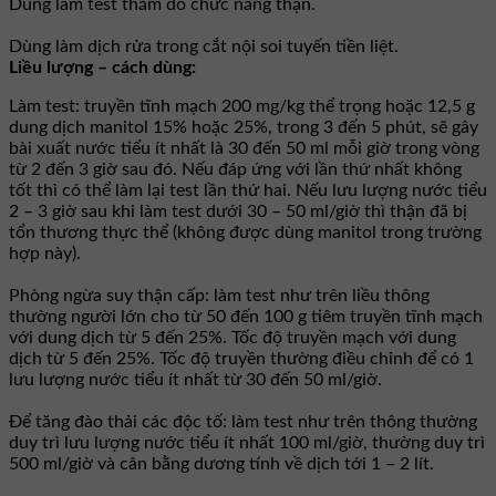
Dùng làm test thăm dò chức năng thận.
Dùng làm dịch rửa trong cắt nội soi tuyến tiền liệt.
Liều lượng – cách dùng:
Làm test: truyền tĩnh mạch 200 mg/kg thể trọng hoặc 12,5 g
dung dịch manitol 15% hoặc 25%, trong 3 đến 5 phút, sẽ gây
bài xuất nước tiểu ít nhất là 30 đến 50 ml mỗi giờ trong vòng
từ 2 đến 3 giờ sau đó. Nếu đáp ứng với lần thứ nhất không
tốt thì có thể làm lại test lần thứ hai. Nếu lưu lượng nước tiểu
2 – 3 giờ sau khi làm test dưới 30 – 50 ml/giờ thì thận đã bị
tổn thương thực thể (không được dùng manitol trong trường
hợp này).
Phòng ngừa suy thận cấp: làm test như trên liều thông
thường người lớn cho từ 50 đến 100 g tiêm truyền tĩnh mạch
với dung dịch từ 5 đến 25%. Tốc độ truyền mạch với dung
dịch từ 5 đến 25%. Tốc độ truyền thường điều chỉnh để có 1
lưu lượng nước tiểu ít nhất từ 30 đến 50 ml/giờ.
Để tăng đào thải các độc tố: làm test như trên thông thường
duy trì lưu lượng nước tiểu ít nhất 100 ml/giờ, thường duy trì
500 ml/giờ và cân bằng dương tính về dịch tới 1 – 2 lít.