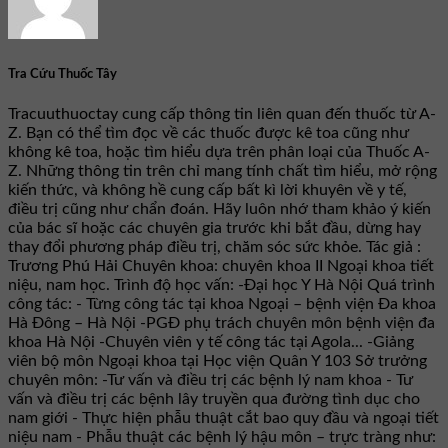
Tra Cứu Thuốc Tây
Tracuuthuoctay cung cấp thông tin liên quan đến thuốc từ A-
Z. Bạn có thể tìm đọc về các thuốc được kê toa cũng như
không kê toa, hoặc tìm hiểu dựa trên phân loại của Thuốc A-
Z. Những thông tin trên chỉ mang tính chất tìm hiểu, mở rộng
kiến thức, và không hề cung cấp bất kì lời khuyên về y tế,
điều trị cũng như chẩn đoán. Hãy luôn nhớ tham khảo ý kiến
của bác sĩ hoặc các chuyên gia trước khi bắt đầu, dừng hay
thay đổi phương pháp điều trị, chăm sóc sức khỏe. Tác giả :
Trương Phú Hải Chuyên khoa: chuyên khoa II Ngoại khoa tiết
niệu, nam học. Trình độ học vấn: -Đại học Y Hà Nội Quá trình
công tác: - Từng công tác tại khoa Ngoại – bệnh viện Đa khoa
Hà Đông – Hà Nội -PGĐ phụ trách chuyên môn bệnh viện đa
khoa Hà Nội -Chuyên viên y tế công tác tại Agola... -Giảng
viên bộ môn Ngoại khoa tại Học viện Quân Y 103 Sở trưởng
chuyên môn: -Tư vấn và điều trị các bệnh lý nam khoa - Tư
vấn và điều trị các bệnh lây truyền qua đường tình dục cho
nam giới - Thực hiện phẫu thuật cắt bao quy đầu và ngoại tiết
niệu nam - Phẫu thuật các bệnh lý hậu môn – trực tràng như: