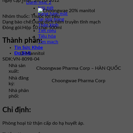
ngày cập nhật: 26/10/2012
Danh mục 2
Nội tiết
Răng hàm mặt
Nhóm thuốc:
Thuốc lợi tiểu
Tai mũi họng
Dạng bào chế:
Dung dịch tiêm truyền tĩnh mạch
Thần kinh
Đóng gói:
Hộp 10 chai 500ml
Tiết niệu
Tiêu hóa
Thành phần:
Tim mạch
Tin Sức Khỏe
Đo BMI
D-Mannitol
SĐK:
VN-8098-04
Nhà sản
Choongwae Pharma Corp – HÀN QUỐC
xuất:
Nhà đăng
Choongwae Pharma Corp
ký:
Nhà phân
phối:
Chỉ định:
Phòng hoại tử thận cấp do hạ huyết áp.