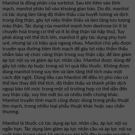
Manitol là đồng phân của sorbitol. Sau khi tiêm vào tĩnh
mạch, manitol phân bố vào khoảng gian bào. Do đó, manitol
có tác dụng làm tăng độ thẩm thấu của huyết tương và dịch
trong ống thận, gây lợi niệu thẩm thấu và làm tăng lưu lượng
máu thận. Tác dụng của manitol mạnh hơn dextrose (vì ít bị
chuyển hoá trong cơ thể và ít bị ống thận tái hấp thu). Tuy
phải dùng với thể tích lớn, manitol ít gây tác dụng phụ hơn
urê, nhưng lại có hiệu quả ngang nhau. Manitol chủ yếu được
truyền qua đường tiêm tĩnh mạch để gây lợi niệu thẩm thấu
nhằm bảo vệ chức năng thận trong suy thận cấp; để làm giảm
áp lực nội sọ và giảm áp lực nhãn cầu. Manitol được dùng để
gây lợi niệu ép buộc trong xử trí quá liều thuốc. Không được
dùng manitol trong suy tim và làm tăng thể tích máu một
cách đột ngột. Dùng liều cao Manitol để điều trị phù não có
thể làm thay đổi thể tích, độ thẩm thấu và thành phần dịch
ngoại bào tới mức trong một số trường hợp có thể dẫn đến
suy thận cấp, suy tim mất bù và nhiều biến chứng khác.
Manitol truyền tĩnh mạch cũng được dùng trong phẫu thuật
tim mạch, trong nhiều loại phẫu thuật khác hoặc sau chấn
thương.
Manitol là thuốc có tác dụng áp lực nhãn cầu, áp lực nội sọ
ngắn hạn. Tác dụng làm giảm áp lực nhãn cầu và áp lực nội sọ
xuất hiện trong vòng 15 phút sau khi bắt đầu truyền manitol