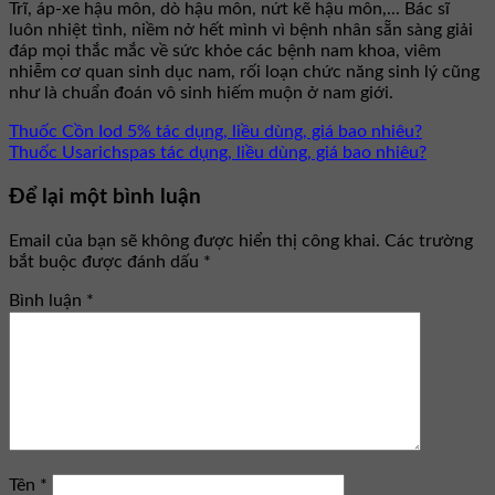
Trĩ, áp-xe hậu môn, dò hậu môn, nứt kẽ hậu môn,... Bác sĩ
luôn nhiệt tình, niềm nở hết mình vì bệnh nhân sẵn sàng giải
đáp mọi thắc mắc về sức khỏe các bệnh nam khoa, viêm
nhiễm cơ quan sinh dục nam, rối loạn chức năng sinh lý cũng
như là chuẩn đoán vô sinh hiếm muộn ở nam giới.
Thuốc Cồn Iod 5% tác dụng, liều dùng, giá bao nhiêu?
Thuốc Usarichspas tác dụng, liều dùng, giá bao nhiêu?
Để lại một bình luận
Email của bạn sẽ không được hiển thị công khai.
Các trường
bắt buộc được đánh dấu
*
Bình luận
*
Tên
*