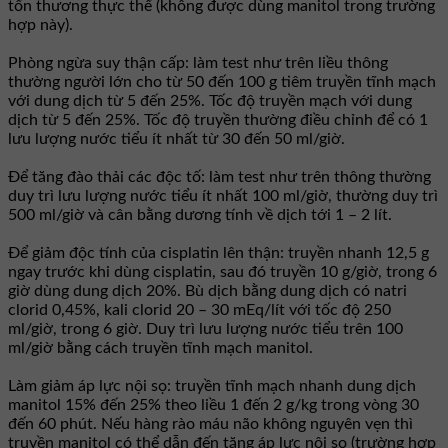
tổn thương thực thể (không được dùng manitol trong trường
hợp này).
Phòng ngừa suy thận cấp: làm test như trên liều thông
thường người lớn cho từ 50 đến 100 g tiêm truyền tĩnh mạch
với dung dịch từ 5 đến 25%. Tốc độ truyền mạch với dung
dịch từ 5 đến 25%. Tốc độ truyền thường điều chỉnh để có 1
lưu lượng nước tiểu ít nhất từ 30 đến 50 ml/giờ.
Để tăng đào thải các độc tố: làm test như trên thông thường
duy trì lưu lượng nước tiểu ít nhất 100 ml/giờ, thường duy trì
500 ml/giờ và cân bằng dương tính về dịch tới 1 – 2 lít.
Để giảm độc tính của cisplatin lên thận: truyền nhanh 12,5 g
ngay trước khi dùng cisplatin, sau đó truyền 10 g/giờ, trong 6
giờ dùng dung dịch 20%. Bù dịch bằng dung dịch có natri
clorid 0,45%, kali clorid 20 – 30 mEq/lít với tốc độ 250
ml/giờ, trong 6 giờ. Duy trì lưu lượng nước tiểu trên 100
ml/giờ bằng cách truyền tĩnh mạch manitol.
Làm giảm áp lực nội sọ: truyền tĩnh mạch nhanh dung dịch
manitol 15% đến 25% theo liều 1 đến 2 g/kg trong vòng 30
đến 60 phút. Nếu hàng rào máu não không nguyên vẹn thì
truyền manitol có thể dẫn đến tăng áp lực nội sọ (trường hợp