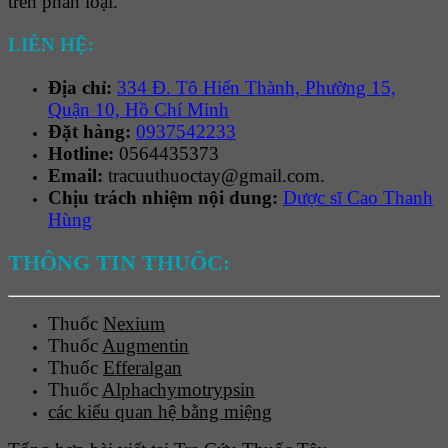
trên phân loại.
LIÊN HỆ:
Địa chỉ:
334 Đ. Tô Hiến Thành, Phường 15,
Quận 10, Hồ Chí Minh
Đặt hàng:
0937542233
Hotline:
0564435373
Email:
tracuuthuoctay@gmail.com.
Chịu trách nhiệm nội dung:
Dược sĩ Cao Thanh
Hùng
THÔNG TIN THUỐC:
Thuốc
Nexium
Thuốc
Augmentin
Thuốc
Efferalgan
Thuốc
Alphachymotrypsin
các kiểu quan hệ bằng miệng