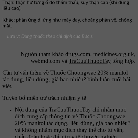
Thận: thận hư từng ổ do thẩm thấu, suy thận cấp (khi dùng
liều cao).
Khác: phản ứng dị ứng như mày đay, choáng phản vệ, chóng
mặt.
Lưu ý: Dùng thuốc theo chỉ định của Bác sĩ
Nguồn tham khảo drugs.com, medicines.org.uk,
webmd.com và
TraCuuThuocTay
tổng hợp.
Cần tư vấn thêm về Thuốc Choongwae 20% manitol
tác dụng, liều dùng, giá bao nhiêu? bình luận cuối bài
viết.
Tuyên bố miễn trừ trách nhiệm y tế
Nội dung của TraCuuThuocTay chỉ nhằm mục
đích cung cấp thông tin về Thuốc Choongwae
20% manitol tác dụng, liều dùng, giá bao nhiêu?
và không nhằm mục đích thay thế cho tư vấn,
chẩn đoán hoặc điều trị y tế chuyên nghiệp.