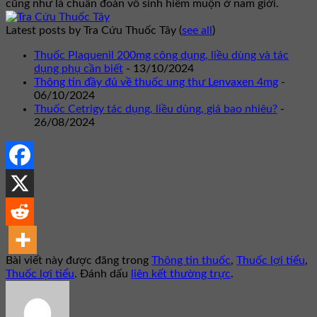
cũng như là chuẩn đoán vô sinh hiếm muộn ở nam giới.
Latest posts by Tra Cứu Thuốc Tây
(
see all
)
Thuốc Plaquenil 200mg công dụng, liều dùng và tác
dụng phụ cần biết
- 13/10/2024
Thông tin đầy đủ về thuốc ung thư Lenvaxen 4mg
-
06/10/2024
Thuốc Cetrigy tác dụng, liều dùng, giá bao nhiêu?
-
26/08/2024
Bài viết này được đăng trong
Thông tin thuốc
,
Thuốc lợi tiểu
,
Thuốc lợi tiểu
. Đánh dấu
liên kết thường trực
.