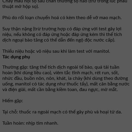
Chảy máu nội sọ sau chấn thương sọ não (trừ trong lúc phẫu
thuật mở hộp sọ).
Phù do rối loạn chuyển hoá có kèm theo dễ vỡ mao mạch.
Suy thận nặng (trừ trường hợp có đáp ứng với test gây lợi
niệu, nếu không có đáp ứng hoặc đáp ứng kém thì thể tích
dịch ngoại bào tăng có thể dẫn đến ngộ độc nước cấp).
Thiểu niệu hoặc vô niệu sau khi làm test với manitol.
Tác dụng phụ
Thường gặp: tăng thể tích dịch ngoài tế bào, quá tải tuần
hoàn (khi dùng liều cao), viêm tắc tĩnh mạch, rét run, sốt,
nhức đầu, buồn nôn, nôn, khát, ỉa chảy (khi dùng theo đường
uống, manitol có tác dụng như thuốc tẩy), mất cân bằng nước
và điện giải, mất cần bằng kiềm toan, đau ngực, mờ mắt.
Hiếm gặp:
Tại chỗ: thuốc ra ngoài mạch có thể gây phù và hoại tử da.
Tuần hoàn: nhịp tim nhanh.