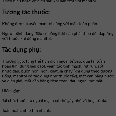
Thiểu niệu hoặc vô niệu sau khi làm test với manitol.
Tương tác thuốc:
Không được truyền manitol cùng với máu toàn phần.
Người bệnh đang điều trị bằng lithi cần phải theo dõi đáp ứng
với thuốc khi dùng manitol.
Tác dụng phụ:
Thường gặp: tăng thể tích dịch ngoài tế bào, quá tải tuần
hoàn (khi dùng liều cao), viêm tắc tĩnh mạch, rét run, sốt,
nhức đầu, buồn nôn, nôn, khát, ỉa chảy (khi dùng theo đường
uống, manitol có tác dụng như thuốc tẩy), mất cân bằng nước
và điện giải, mất cần bằng kiềm toan, đau ngực, mờ mắt.
Hiếm gặp:
Tại chỗ: thuốc ra ngoài mạch có thể gây phù và hoại tử da.
Tuần hoàn: nhịp tim nhanh.