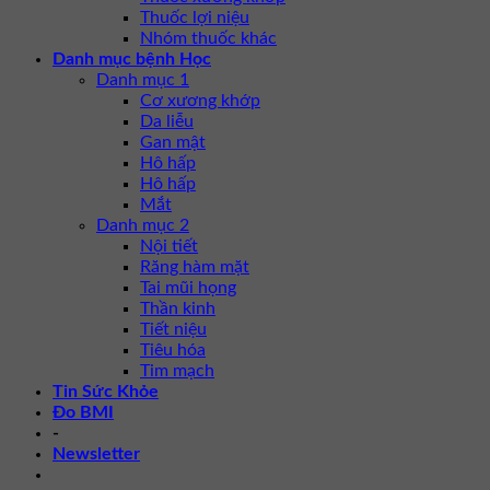
Thuốc lợi niệu
Nhóm thuốc khác
Danh mục bệnh Học
Danh mục 1
Cơ xương khớp
Da liễu
Gan mật
Hô hấp
Hô hấp
Mắt
Danh mục 2
Nội tiết
Răng hàm mặt
Tai mũi họng
Thần kinh
Tiết niệu
Tiêu hóa
Tim mạch
Tin Sức Khỏe
Đo BMI
-
Newsletter