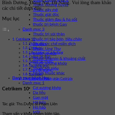
Thuốc chống khối u
Bình Dương, Đồng Nai, Đà Nẵng. Vui lòng tham khảo
Thuốc đường huyết
các chi tiết dưới đây.
Thuốc gây mê
Thuốc giải độc
Mục lục
Thuốc giảm đau & hạ sốt
thuốc trị bệnh Gan
Danh mục 3
Thuốc trị sỏi thận
thuốc trị táo bón, tiêu chảy
Cetrikem 10
Thuốc ức chế miễn dịch
Thành phần:
Thuốc Ung Thư
Chỉ định:
Liều lượng – Cách dùng
thuốc về mắt
Chống chỉ định:
Thuốc vitamin & khoáng chất
Tương tác thuốc:
Thuốc xương khớp
Tác dụng phụ:
Thuốc lợi niệu
Chú ý đề phòng:
Nhóm thuốc khác
Bảo quản:
Danh mục bệnh Học
Thông tin thành phần Cetirizin
Danh mục 1
Cơ xương khớp
Cetrikem 10
Da liễu
Gan mật
Hô hấp
Tác giả: Ths.Dược sĩ Phạm Liên
Hô hấp
Mắt
Tham vấn y khoa nhóm biên tập.