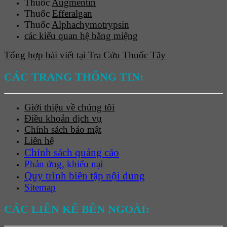
Thuốc
Augmentin
Thuốc
Efferalgan
Thuốc
Alphachymotrypsin
các kiểu quan hệ bằng miệng
Tổng hợp bài viết tại Tra Cứu Thuốc Tây
CÁC TRANG THÔNG TIN:
Giới thiệu về chúng tôi
Điều khoản dịch vụ
Chính sách bảo mật
Liên hệ
Chính sách quảng cáo
Phản ứng, khiếu nại
Quy trình biên tập nội dung
Sitemap
CÁC LIÊN KẾ BÊN NGOÀI: