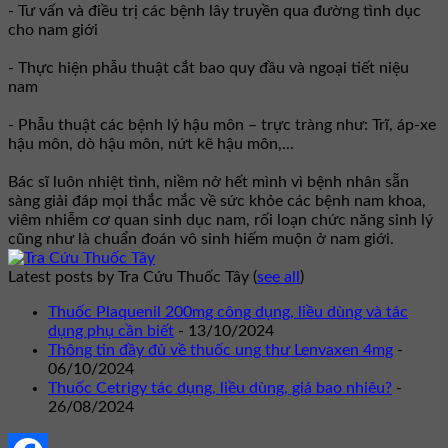
- Tư vấn và điều trị các bệnh lây truyền qua đường tình dục
cho nam giới
- Thực hiện phẫu thuật cắt bao quy đầu và ngoại tiết niệu
nam
- Phẫu thuật các bệnh lý hậu môn – trực tràng như: Trĩ, áp-xe
hậu môn, dò hậu môn, nứt kẽ hậu môn,...
Bác sĩ luôn nhiệt tình, niềm nở hết mình vì bệnh nhân sẵn
sàng giải đáp mọi thắc mắc về sức khỏe các bệnh nam khoa,
viêm nhiễm cơ quan sinh dục nam, rối loạn chức năng sinh lý
cũng như là chuẩn đoán vô sinh hiếm muộn ở nam giới.
Latest posts by Tra Cứu Thuốc Tây
(
see all
)
Thuốc Plaquenil 200mg công dụng, liều dùng và tác
dụng phụ cần biết
- 13/10/2024
Thông tin đầy đủ về thuốc ung thư Lenvaxen 4mg
-
06/10/2024
Thuốc Cetrigy tác dụng, liều dùng, giá bao nhiêu?
-
26/08/2024