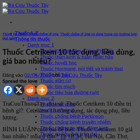
Bỏ
qua
nội
dung
Thuốc A-Z
Thông tin thuốc
,
Thuốc chống dị ứng
,
Thuốc chống dị ứng và dùng trong các trường hợp
quá mẫn
Thông tin thuốc
Danh mục 1
Thuốc Kháng Viêm, Giảm Phù Nề
Thuốc Cetrikem 10 tác dụng, liều dùng,
Thuốc thần kinh & tuần hoàn não
giá bao nhiêu?
Thuốc huyết học
Thuốc Hormone, nội tiết và tránh thai
Thuốc hô hấp
Đăng vào
02/05/2022
bởi
Tra Cứu Thuốc Tây
Thuốc giãn cơ
Spread the love
Thuốc tim mạch
Thuốc tiêu hóa đường ruột
Danh mục 2
TraCuuThuocTay chia sẻ: Thuốc Cetrikem 10 điều trị
Thuốc thải ghép
bệnh gì?. Cetrikem 10 công dụng, tác dụng phụ, liều
thuốc sát trùng
Thuốc chống bệnh Parkinson
lượng.
Thuốc chống bệnh truyền nhiễm
Thuốc chống co giật, động kinh
BÌNH LUẬN cuối bài để biết: Thuốc Cetrikem 10 giá
Thuốc da liễu (bôi trên da)
bao nhiêu? mua ở đâu? Tp HCM, Hà Nội, Cần Thơ,