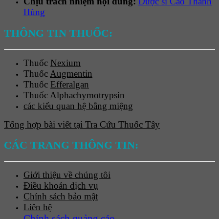
Chịu trách nhiệm nội dung:
Dược sĩ Cao Thanh
Hùng
THÔNG TIN THUỐC:
Thuốc
Nexium
Thuốc
Augmentin
Thuốc
Efferalgan
Thuốc
Alphachymotrypsin
các kiểu quan hệ bằng miệng
Tổng hợp bài viết tại Tra Cứu Thuốc Tây
CÁC TRANG THÔNG TIN:
Giới thiệu về chúng tôi
Điều khoản dịch vụ
Chính sách bảo mật
Liên hệ
Chính sách quảng cáo