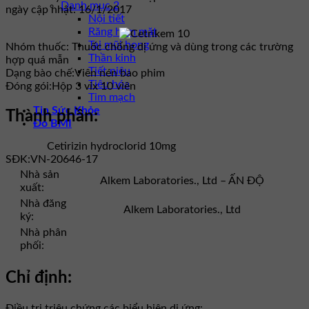
Danh mục 2
ngày cập nhật: 16/1/2017
Nội tiết
Răng hàm mặt
Tai mũi họng
Nhóm thuốc:
Thuốc chống dị ứng và dùng trong các trường
Thần kinh
hợp quá mẫn
Tiết niệu
Dạng bào chế:
Viên nén bao phim
Tiêu hóa
Đóng gói:
Hộp 3 vỉx 10 viên
Tim mạch
Tin Sức Khỏe
Thành phần:
Đo BMI
Cetirizin hydroclorid 10mg
SĐK:
VN-20646-17
Nhà sản
Alkem Laboratories., Ltd – ẤN ĐỘ
xuất:
Nhà đăng
Alkem Laboratories., Ltd
ký:
Nhà phân
phối:
Chỉ định:
Điều trị triệu chứng các biểu hiện dị ứng: