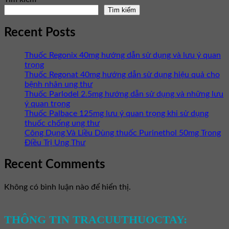
Tìm kiếm
Recent Posts
Thuốc Regonix 40mg hướng dẫn sử dụng và lưu ý quan
trọng
Thuốc Regonat 40mg hướng dẫn sử dụng hiệu quả cho
bệnh nhân ung thư
Thuốc Parlodel 2.5mg hướng dẫn sử dụng và những lưu
ý quan trọng
Thuốc Palbace 125mg lưu ý quan trọng khi sử dụng
thuốc chống ung thư
Công Dụng Và Liều Dùng thuốc Purinethol 50mg Trong
Điều Trị Ung Thư
Recent Comments
Không có bình luận nào để hiển thị.
THÔNG TIN TRACUUTHUOCTAY: