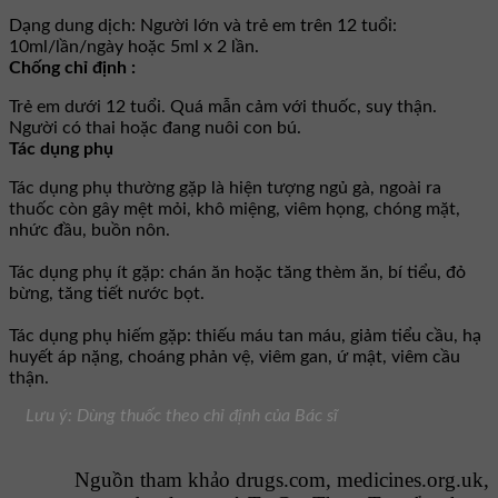
Dạng dung dịch: Người lớn và trẻ em trên 12 tuổi:
10ml/lần/ngày hoặc 5ml x 2 lần.
Chống chỉ định :
Trẻ em dưới 12 tuổi. Quá mẫn cảm với thuốc, suy thận.
Người có thai hoặc đang nuôi con bú.
Tác dụng phụ
Tác dụng phụ thường gặp là hiện tượng ngủ gà, ngoài ra
thuốc còn gây mệt mỏi, khô miệng, viêm họng, chóng mặt,
nhức đầu, buồn nôn.
Tác dụng phụ ít gặp: chán ăn hoặc tăng thèm ăn, bí tiểu, đỏ
bừng, tăng tiết nước bọt.
Tác dụng phụ hiếm gặp: thiếu máu tan máu, giảm tiểu cầu, hạ
huyết áp nặng, choáng phản vệ, viêm gan, ứ mật, viêm cầu
thận.
Lưu ý: Dùng thuốc theo chỉ định của Bác sĩ
Nguồn tham khảo drugs.com, medicines.org.uk,