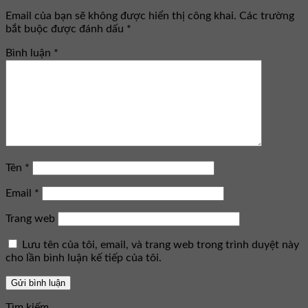
Email của bạn sẽ không được hiển thị công khai.
Các trường
bắt buộc được đánh dấu
*
Bình luận
*
Tên
*
Email
*
Trang web
Lưu tên của tôi, email, và trang web trong trình duyệt này
cho lần bình luận kế tiếp của tôi.
Tìm kiếm