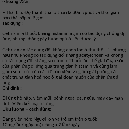
(khoảng 93%).
– Thải trừ: Độ thanh thải ở thận là 30ml/phút và thời gian
bán thải sấp xỉ 9 giờ.
Tác dụng :
Cetirizin là thuốc kháng histamin mạnh có tác dụng chống dị
ứng, nhưng không gây buồn ngủ ở liều dược lý.
Cetirizin có tác dụng đối kháng chọn lọc ở thụ thể H1, nhưng
hầu như không có tác dụng đối kháng acetylcholin và không
có tác dụng đối kháng serotonin. Thuốc ức chế giai đoạn sớn
của phản ứng dị ứng qua trung gian histamin và cũng làm
giảm sự di dời của các tế bào viêm và giảm giải phóng các
chất trung gian hoá học ở giai đoạn muộn của phản ứng dị
ứng.
Chỉ định :
Dị ứng hô hấp, viêm mũi, bệnh ngoài da, ngứa, mày đay mạn
tính. Viêm kết mạc dị ứng.
Liều lượng – cách dùng:
Dạng viên nén: Người lớn và trẻ em trên 6 tuổi:
10mg/lần/ngày hoặc 5mg x 2 lần/ngày.