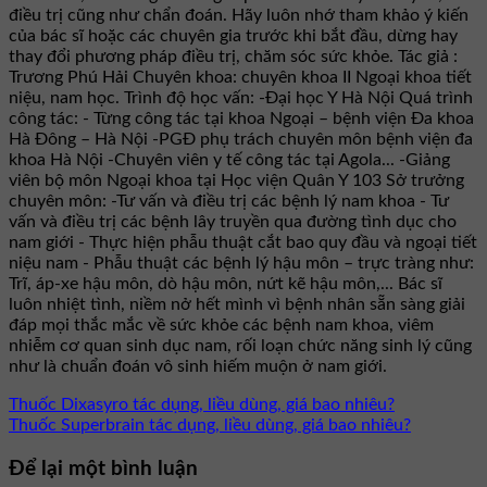
điều trị cũng như chẩn đoán. Hãy luôn nhớ tham khảo ý kiến
của bác sĩ hoặc các chuyên gia trước khi bắt đầu, dừng hay
thay đổi phương pháp điều trị, chăm sóc sức khỏe. Tác giả :
Trương Phú Hải Chuyên khoa: chuyên khoa II Ngoại khoa tiết
niệu, nam học. Trình độ học vấn: -Đại học Y Hà Nội Quá trình
công tác: - Từng công tác tại khoa Ngoại – bệnh viện Đa khoa
Hà Đông – Hà Nội -PGĐ phụ trách chuyên môn bệnh viện đa
khoa Hà Nội -Chuyên viên y tế công tác tại Agola... -Giảng
viên bộ môn Ngoại khoa tại Học viện Quân Y 103 Sở trưởng
chuyên môn: -Tư vấn và điều trị các bệnh lý nam khoa - Tư
vấn và điều trị các bệnh lây truyền qua đường tình dục cho
nam giới - Thực hiện phẫu thuật cắt bao quy đầu và ngoại tiết
niệu nam - Phẫu thuật các bệnh lý hậu môn – trực tràng như:
Trĩ, áp-xe hậu môn, dò hậu môn, nứt kẽ hậu môn,... Bác sĩ
luôn nhiệt tình, niềm nở hết mình vì bệnh nhân sẵn sàng giải
đáp mọi thắc mắc về sức khỏe các bệnh nam khoa, viêm
nhiễm cơ quan sinh dục nam, rối loạn chức năng sinh lý cũng
như là chuẩn đoán vô sinh hiếm muộn ở nam giới.
Thuốc Dixasyro tác dụng, liều dùng, giá bao nhiêu?
Thuốc Superbrain tác dụng, liều dùng, giá bao nhiêu?
Để lại một bình luận