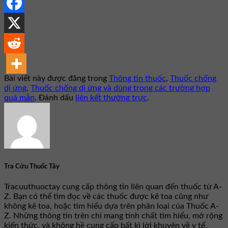
Bài viết này được đăng trong
Thông tin thuốc
,
Thuốc chống
dị ứng
,
Thuốc chống dị ứng và dùng trong các trường hợp
quá mẫn
. Đánh dấu
liên kết thường trực
.
Tra Cứu Thuốc Tây
Tracuuthuoctay cung cấp thông tin liên quan đến thuốc từ A-
Z. Bạn có thể tìm đọc về các thuốc được kê toa cũng như
không kê toa, hoặc tìm hiểu dựa trên phân loại của Thuốc A-
Z. Những thông tin trên chỉ mang tính chất tìm hiểu, mở rộng
kiến thức, và không hề cung cấp bất kì lời khuyên về y tế,