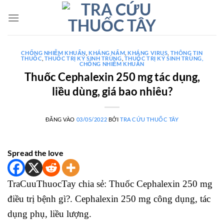
Bỏ
qua
nội
dung
CHỐNG NHIỄM KHUẨN
,
KHÁNG NẤM
,
KHÁNG VIRUS
,
THÔNG TIN
THUỐC
,
THUỐC TRỊ KÝ SINH TRÙNG
,
THUỐC TRỊ KÝ SINH TRÙNG,
CHỐNG NHIỄM KHUẨN
Thuốc Cephalexin 250 mg tác dụng,
liều dùng, giá bao nhiêu?
ĐĂNG VÀO
03/05/2022
BỞI
TRA CỨU THUỐC TÂY
Spread the love
TraCuuThuocTay chia sẻ: Thuốc Cephalexin 250 mg
điều trị bệnh gì?. Cephalexin 250 mg công dụng, tác
dụng phụ, liều lượng.