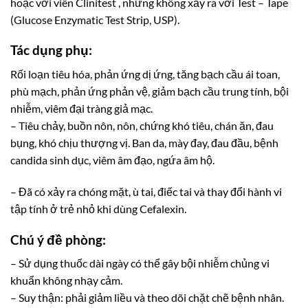
hoặc với viên Clinitest , nhưng không xảy ra với Test – Tape
(Glucose Enzymatic Test Strip, USP).
Tác dụng phụ:
Rối loạn tiêu hóa, phản ứng dị ứng, tăng bạch cầu ái toan,
phù mạch, phản ứng phản vệ, giảm bạch cầu trung tính, bội
nhiễm, viêm đại tràng giả mạc.
– Tiêu chảy, buồn nôn, nôn, chứng khó tiêu, chán ăn, đau
bụng, khó chịu thượng vị. Ban da, mày đay, đau đầu, bệnh
candida sinh dục, viêm âm đạo, ngứa âm hộ.
– Đã có xảy ra chóng mặt, ù tai, điếc tai và thay đổi hành vi
tập tính ở trẻ nhỏ khi dùng Cefalexin.
Chú ý đề phòng:
– Sử dụng thuốc dài ngày có thể gây bội nhiễm chủng vi
khuẩn không nhạy cảm.
– Suy thận: phải giảm liều và theo dõi chặt chẽ bệnh nhân.