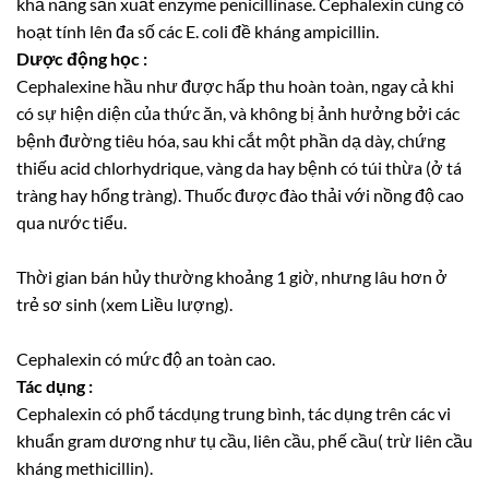
khả năng sản xuất enzyme penicillinase. Cephalexin cũng có
hoạt tính lên đa số các E. coli đề kháng ampicillin.
Dược động học :
Cephalexine hầu như được hấp thu hoàn toàn, ngay cả khi
có sự hiện diện của thức ăn, và không bị ảnh hưởng bởi các
bệnh đường tiêu hóa, sau khi cắt một phần dạ dày, chứng
thiếu acid chlorhydrique, vàng da hay bệnh có túi thừa (ở tá
tràng hay hổng tràng). Thuốc được đào thải với nồng độ cao
qua nước tiểu.
Thời gian bán hủy thường khoảng 1 giờ, nhưng lâu hơn ở
trẻ sơ sinh (xem Liều lượng).
Cephalexin có mức độ an toàn cao.
Tác dụng :
Cephalexin có phổ tácdụng trung bình, tác dụng trên các vi
khuẩn gram dương như tụ cầu, liên cầu, phế cầu( trừ liên cầu
kháng methicillin).