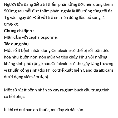
Người lớn đang điều trị thẩm phân từng đợt nên dùng thêm
500mg sau mỗi đợt thẩm phân, nghĩa là liều tổng cộng tối đa
1 g vào ngày đó. Ðối với trẻ em, nên dùng liều bổ sung là
8mg/kg.
Chống chỉ định :
Mẫn cảm với céphalosporine.
Tác dụng phụ
Một số ít bệnh nhân dùng Cefalexine có thể bị rối loạn tiêu
hóa như buồn nôn, nôn mửa và tiêu chảy. Như với những
kháng sinh phổ rộng khác, Cefalexine có thể gây tăng trưởng
vi khuẩn cộng sinh (đôi khi có thể xuất hiện Candida albicans
dưới dạng viêm âm đạo).
Một số rất ít bệnh nhân có xảy ra giảm bạch cầu trung tính
có hồi phục.
Ít khi có nổi ban do thuốc, mề đay và dát sần.