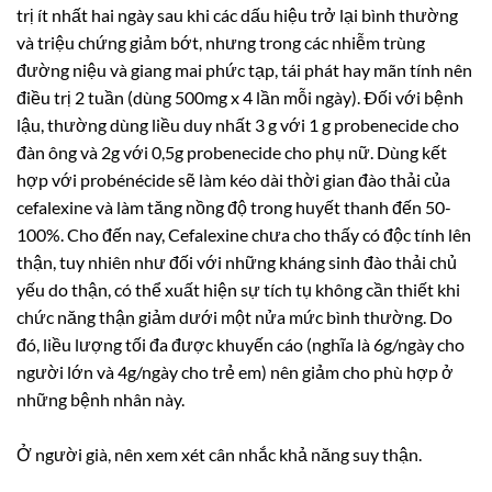
trị ít nhất hai ngày sau khi các dấu hiệu trở lại bình thường
và triệu chứng giảm bớt, nhưng trong các nhiễm trùng
đường niệu và giang mai phức tạp, tái phát hay mãn tính nên
điều trị 2 tuần (dùng 500mg x 4 lần mỗi ngày). Ðối với bệnh
lậu, thường dùng liều duy nhất 3 g với 1 g probenecide cho
đàn ông và 2g với 0,5g probenecide cho phụ nữ. Dùng kết
hợp với probénécide sẽ làm kéo dài thời gian đào thải của
cefalexine và làm tăng nồng độ trong huyết thanh đến 50-
100%. Cho đến nay, Cefalexine chưa cho thấy có độc tính lên
thận, tuy nhiên như đối với những kháng sinh đào thải chủ
yếu do thận, có thể xuất hiện sự tích tụ không cần thiết khi
chức năng thận giảm dưới một nửa mức bình thường. Do
đó, liều lượng tối đa được khuyến cáo (nghĩa là 6g/ngày cho
người lớn và 4g/ngày cho trẻ em) nên giảm cho phù hợp ở
những bệnh nhân này.
Ở người già, nên xem xét cân nhắc khả năng suy thận.