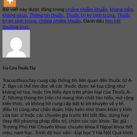
Bài viết này được đăng trong
chống nhiễm khuẩn
,
kháng nấm
,
kháng virus
,
Thông tin thuốc
,
Thuốc trị ký sinh trùng
,
Thuốc
trị ký sinh trùng, chống nhiễm khuẩn
. Đánh dấu
liên kết
thường trực
.
Tra Cứu Thuốc Tây
Tracuuthuoctay cung cấp thông tin liên quan đến thuốc từ A-
Z. Bạn có thể tìm đọc về các thuốc được kê toa cũng như
không kê toa, hoặc tìm hiểu dựa trên phân loại của Thuốc A-
Z. Những thông tin trên chỉ mang tính chất tìm hiểu, mở rộng
kiến thức, và không hề cung cấp bất kì lời khuyên về y tế,
điều trị cũng như chẩn đoán. Hãy luôn nhớ tham khảo ý kiến
của bác sĩ hoặc các chuyên gia trước khi bắt đầu, dừng hay
thay đổi phương pháp điều trị, chăm sóc sức khỏe. Tác giả :
Trương Phú Hải Chuyên khoa: chuyên khoa II Ngoại khoa tiết
niệu, nam học. Trình độ học vấn: -Đại học Y Hà Nội Quá trình