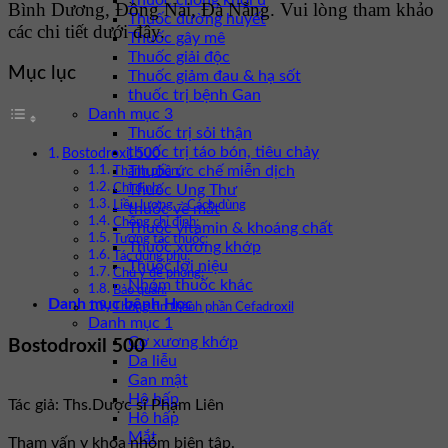
Thuốc chống khối u
Bình Dương, Đồng Nai, Đà Nẵng. Vui lòng tham khảo
Thuốc đường huyết
các chi tiết dưới đây.
Thuốc gây mê
Thuốc giải độc
Mục lục
Thuốc giảm đau & hạ sốt
thuốc trị bệnh Gan
Danh mục 3
Thuốc trị sỏi thận
thuốc trị táo bón, tiêu chảy
Bostodroxil 500
Thuốc ức chế miễn dịch
Thành phần:
Thuốc Ung Thư
Chỉ định:
Liều lượng – Cách dùng
thuốc về mắt
Chống chỉ định:
Thuốc vitamin & khoáng chất
Tương tác thuốc:
Thuốc xương khớp
Tác dụng phụ:
Thuốc lợi niệu
Chú ý đề phòng:
Nhóm thuốc khác
Bảo quản:
Danh mục bệnh Học
Thông tin thành phần Cefadroxil
Danh mục 1
Cơ xương khớp
Bostodroxil 500
Da liễu
Gan mật
Hô hấp
Tác giả: Ths.Dược sĩ Phạm Liên
Hô hấp
Mắt
Tham vấn y khoa nhóm biên tập.