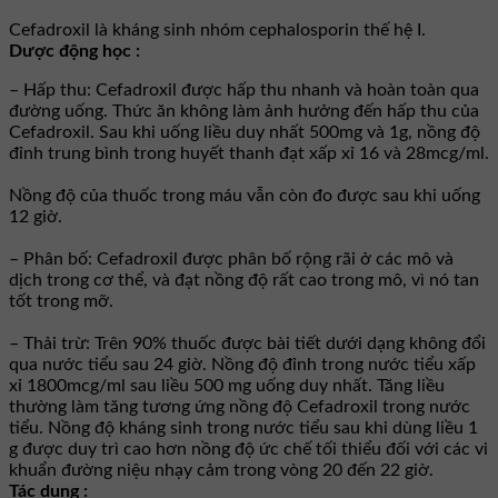
Cefadroxil là kháng sinh nhóm cephalosporin thế hệ I.
Dược động học :
– Hấp thu: Cefadroxil được hấp thu nhanh và hoàn toàn qua
đường uống. Thức ăn không làm ảnh hưởng đến hấp thu của
Cefadroxil. Sau khi uống liều duy nhất 500mg và 1g, nồng độ
đỉnh trung bình trong huyết thanh đạt xấp xỉ 16 và 28mcg/ml.
Nồng độ của thuốc trong máu vẫn còn đo được sau khi uống
12 giờ.
– Phân bố: Cefadroxil được phân bố rộng rãi ở các mô và
dịch trong cơ thể, và đạt nồng độ rất cao trong mô, vì nó tan
tốt trong mỡ.
– Thải trừ: Trên 90% thuốc được bài tiết dưới dạng không đổi
qua nước tiểu sau 24 giờ. Nồng độ đỉnh trong nước tiểu xấp
xỉ 1800mcg/ml sau liều 500 mg uống duy nhất. Tăng liều
thường làm tăng tương ứng nồng độ Cefadroxil trong nước
tiểu. Nồng độ kháng sinh trong nước tiểu sau khi dùng liều 1
g được duy trì cao hơn nồng độ ức chế tối thiểu đối với các vi
khuẩn đường niệu nhạy cảm trong vòng 20 đến 22 giờ.
Tác dụng :