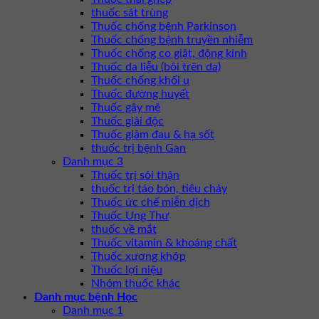
thuốc sát trùng
Thuốc chống bệnh Parkinson
Thuốc chống bệnh truyền nhiễm
Thuốc chống co giật, động kinh
Thuốc da liễu (bôi trên da)
Thuốc chống khối u
Thuốc đường huyết
Thuốc gây mê
Thuốc giải độc
Thuốc giảm đau & hạ sốt
thuốc trị bệnh Gan
Danh mục 3
Thuốc trị sỏi thận
thuốc trị táo bón, tiêu chảy
Thuốc ức chế miễn dịch
Thuốc Ung Thư
thuốc về mắt
Thuốc vitamin & khoáng chất
Thuốc xương khớp
Thuốc lợi niệu
Nhóm thuốc khác
Danh mục bệnh Học
Danh mục 1