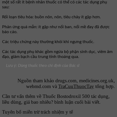
một số rất ít bệnh nhân thuốc có thể có các tác dụng phụ
sau:
Rối loạn tiêu hóa: buồn nôn, nôn, tiêu chảy ít gặp hơn.
Phản ứng quá mẫn: ít gặp như nổi ban, nổi mề đay đã được
báo cáo.
Các triệu chứng này thường khỏi khi ngưng thuốc.
Các tác dụng phụ khác gồm ngứa bộ phận sinh dục, viêm âm
đạo, giảm bạch cầu trung tính thoáng qua.
Lưu ý: Dùng thuốc theo chỉ định của Bác sĩ
Nguồn tham khảo drugs.com, medicines.org.uk,
webmd.com và
TraCuuThuocTay
tổng hợp.
Cần tư vấn thêm về Thuốc Bostodroxil 500 tác dụng,
liều dùng, giá bao nhiêu? bình luận cuối bài viết.
Tuyên bố miễn trừ trách nhiệm y tế