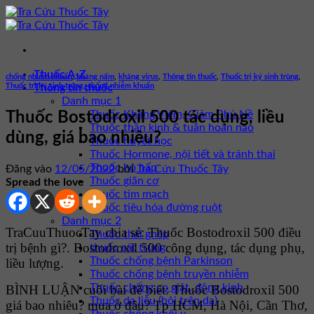
Bỏ
qua
nội
dung
Thuốc A-Z
chống nhiễm khuẩn
,
kháng nấm
,
kháng virus
,
Thông tin thuốc
,
Thuốc trị ký sinh trùng
,
Thuốc trị ký sinh trùng, chống nhiễm khuẩn
Thông tin thuốc
Danh mục 1
Thuốc Kháng Viêm, Giảm Phù Nề
Thuốc Bostodroxil 500 tác dụng, liều
Thuốc thần kinh & tuần hoàn não
dùng, giá bao nhiêu?
Thuốc huyết học
Thuốc Hormone, nội tiết và tránh thai
Thuốc hô hấp
Đăng vào
12/05/2022
bởi
Tra Cứu Thuốc Tây
Thuốc giãn cơ
Spread the love
Thuốc tim mạch
Thuốc tiêu hóa đường ruột
Danh mục 2
TraCuuThuocTay chia sẻ: Thuốc Bostodroxil 500 điều
Thuốc thải ghép
trị bệnh gì?. Bostodroxil 500 công dụng, tác dụng phụ,
thuốc sát trùng
Thuốc chống bệnh Parkinson
liều lượng.
Thuốc chống bệnh truyền nhiễm
Thuốc chống co giật, động kinh
BÌNH LUẬN cuối bài để biết: Thuốc Bostodroxil 500
Thuốc da liễu (bôi trên da)
giá bao nhiêu? mua ở đâu? Tp HCM, Hà Nội, Cần Thơ,