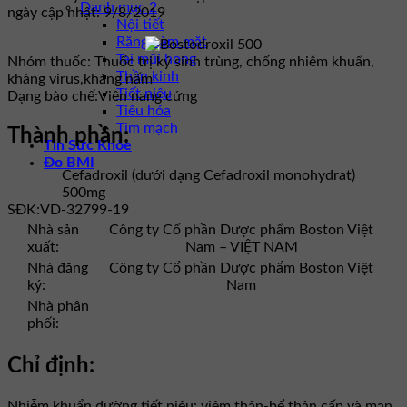
Danh mục 2
ngày cập nhật: 9/8/2019
Nội tiết
Răng hàm mặt
Tai mũi họng
Nhóm thuốc:
Thuốc trị ký sinh trùng, chống nhiễm khuẩn,
Thần kinh
kháng virus,kháng nấm
Tiết niệu
Dạng bào chế:
Viên nang cứng
Tiêu hóa
Tim mạch
Thành phần:
Tin Sức Khỏe
Đo BMI
Cefadroxil (dưới dạng Cefadroxil monohydrat)
500mg
SĐK:
VD-32799-19
Nhà sản
Công ty Cổ phần Dược phẩm Boston Việt
xuất:
Nam – VIỆT NAM
Nhà đăng
Công ty Cổ phần Dược phẩm Boston Việt
ký:
Nam
Nhà phân
phối:
Chỉ định:
Nhiễm khuẩn đường tiết niệu: viêm thận-bể thận cấp và mạn