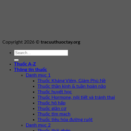
Copyright 2026 ©
tracuuthuoctay.org
Thuốc A-Z
Thông tin thuốc
Danh mục 1
Thuốc Kháng Viêm, Giảm Phù Nề
Thuốc thần kinh & tuần hoàn não
Thuốc huyết học
Thuốc Hormone, nội tiết và tránh thai
Thuốc hô hấp
Thuốc giãn cơ
Thuốc tim mạch
Thuốc tiêu hóa đường ruột
Danh mục 2
Thuốc thải ghép