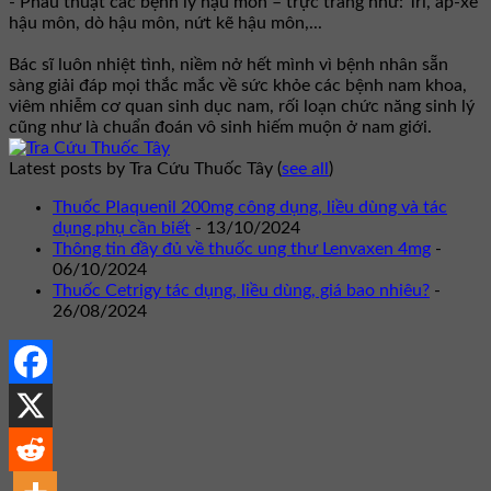
- Phẫu thuật các bệnh lý hậu môn – trực tràng như: Trĩ, áp-xe
hậu môn, dò hậu môn, nứt kẽ hậu môn,...
Bác sĩ luôn nhiệt tình, niềm nở hết mình vì bệnh nhân sẵn
sàng giải đáp mọi thắc mắc về sức khỏe các bệnh nam khoa,
viêm nhiễm cơ quan sinh dục nam, rối loạn chức năng sinh lý
cũng như là chuẩn đoán vô sinh hiếm muộn ở nam giới.
Latest posts by Tra Cứu Thuốc Tây
(
see all
)
Thuốc Plaquenil 200mg công dụng, liều dùng và tác
dụng phụ cần biết
- 13/10/2024
Thông tin đầy đủ về thuốc ung thư Lenvaxen 4mg
-
06/10/2024
Thuốc Cetrigy tác dụng, liều dùng, giá bao nhiêu?
-
26/08/2024