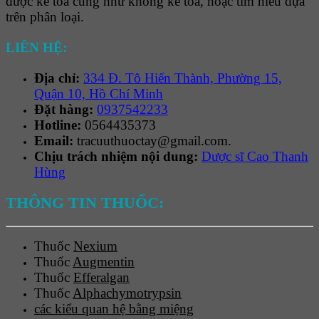
được kê toa cũng như không kê toa, hoặc tìm hiểu dựa
trên phân loại.
LIÊN HỆ:
Địa chỉ:
334 Đ. Tô Hiến Thành, Phường 15,
Quận 10, Hồ Chí Minh
Đặt hàng:
0937542233
Hotline:
0564435373
Email:
tracuuthuoctay@gmail.com.
Chịu trách nhiệm nội dung:
Dược sĩ Cao Thanh
Hùng
THÔNG TIN THUỐC:
Thuốc
Nexium
Thuốc
Augmentin
Thuốc
Efferalgan
Thuốc
Alphachymotrypsin
các kiểu quan hệ bằng miệng