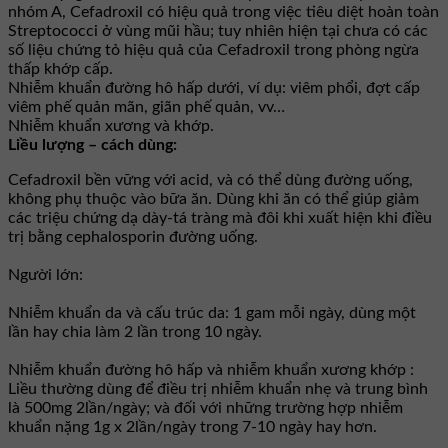
nhóm A, Cefadroxil có hiệu quả trong việc tiêu diệt hoàn toàn
Streptococci ở vùng mũi hầu; tuy nhiên hiện tại chưa có các
số liệu chứng tỏ hiệu quả của Cefadroxil trong phòng ngừa
thấp khớp cấp.
Nhiễm khuẩn đường hô hấp dưới, ví dụ: viêm phổi, đợt cấp
viêm phế quản mãn, giãn phế quản, vv…
Nhiễm khuẩn xương và khớp.
Liều lượng – cách dùng:
Cefadroxil bền vững với acid, và có thể dùng đường uống,
không phụ thuộc vào bữa ăn. Dùng khi ăn có thể giúp giảm
các triệu chứng dạ dày-tá tràng mà đôi khi xuất hiện khi điều
trị bằng cephalosporin đường uống.
Người lớn:
Nhiễm khuẩn da và cấu trúc da: 1 gam mỗi ngày, dùng một
lần hay chia làm 2 lần trong 10 ngày.
Nhiễm khuẩn đường hô hấp và nhiễm khuẩn xương khớp :
Liều thường dùng để điều trị nhiễm khuẩn nhẹ và trung bình
là 500mg 2lần/ngày; và đối với những trường hợp nhiễm
khuẩn nặng 1g x 2lần/ngày trong 7-10 ngày hay hơn.