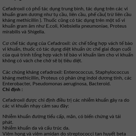
Cefadroxil có phổ tác dụng trung bình, tác dụng trên các vi
khuẩn gram dương như tụ cầu, liên cầu, phế cầu( trừ liên cầu
kháng methicillin ). Thuốc cũng có tác dụng trên một số vi
khuẩn gram âm như E.coli, Klebsiella pneumoniae, Proteus
mirabilis và Shigella.
Cơ chế tác dụng của Cefadroxil: ức chế tổng hợp vách tế bào
vi khuẩn, thuốc có tác dụng diệt khuẩn ức chế giai đoạn cuối
của quá trình tổng hợp vách tế bào vi khuẩn làm cho vi khuẩn
không có vách che chở sẽ bị tiêu diệt.
Các chủng kháng cefadroxil: Enterococcus, Staphylococcus
kháng methicillin, Proteus có phản ứng indol dương tính, các
Enterobacter, Pseudomonas aeruginosa, Bacteroid.
Chỉ định :
Cefadroxil được chỉ định điều trị các nhiễm khuẩn gây ra do
các vi khuẩn nhạy cảm sau đây:
Nhiễm khuẩn đường tiểu cấp, mãn, có biến chứng và tái
phát.
Nhiễm khuẩn da và cấu trúc da.
Viêm họng và viêm amidan do streptococci tan huyết beta