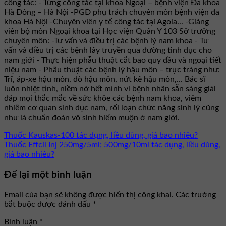
công tác: - Từng công tác tại khoa Ngoại – bệnh viện Đa khoa
Hà Đông – Hà Nội -PGĐ phụ trách chuyên môn bệnh viện đa
khoa Hà Nội -Chuyên viên y tế công tác tại Agola... -Giảng
viên bộ môn Ngoại khoa tại Học viện Quân Y 103 Sở trưởng
chuyên môn: -Tư vấn và điều trị các bệnh lý nam khoa - Tư
vấn và điều trị các bệnh lây truyền qua đường tình dục cho
nam giới - Thực hiện phẫu thuật cắt bao quy đầu và ngoại tiết
niệu nam - Phẫu thuật các bệnh lý hậu môn – trực tràng như:
Trĩ, áp-xe hậu môn, dò hậu môn, nứt kẽ hậu môn,... Bác sĩ
luôn nhiệt tình, niềm nở hết mình vì bệnh nhân sẵn sàng giải
đáp mọi thắc mắc về sức khỏe các bệnh nam khoa, viêm
nhiễm cơ quan sinh dục nam, rối loạn chức năng sinh lý cũng
như là chuẩn đoán vô sinh hiếm muộn ở nam giới.
Thuốc Kauskas-100 tác dụng, liều dùng, giá bao nhiêu?
Thuốc Effcil Inj 250mg/5ml; 500mg/10ml tác dụng, liều dùng,
giá bao nhiêu?
Để lại một bình luận
Email của bạn sẽ không được hiển thị công khai.
Các trường
bắt buộc được đánh dấu
*
Bình luận
*