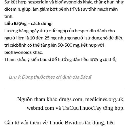
Sự kết hợp hesperidin và bioflavonoids khác, chẳng hạn như
diosmin, giúp làm giảm bớt bệnh trĩ và suy tĩnh mạch mãn
tính.
Liều lượng – cách dùng:
Lượng hàng ngày được đề nghị của hesperidin dành cho
người lớn là 10 đến 25 mg, nhưng người sử dụng nó để điều
trị cácbệnh có thể tăng lên 50-500 mg, kết hợp với
bioflavonoids khác.
Tham khảo ý kiến bác sĩ để hướng dẫn liều lượng cụ thể;
Lưu ý: Dùng thuốc theo chỉ định của Bác sĩ
Nguồn tham khảo drugs.com, medicines.org.uk,
webmd.com và
TraCuuThuocTay
tổng hợp.
Cần tư vấn thêm về Thuốc Bividios tác dụng, liều