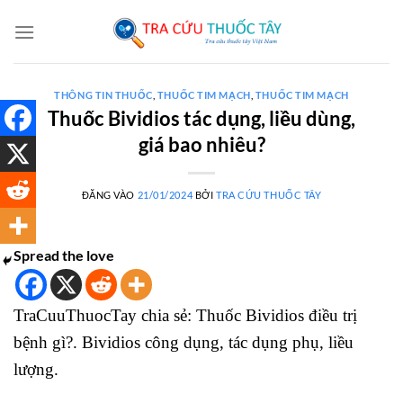
Bỏ
qua
nội
dung
THÔNG TIN THUỐC
,
THUỐC TIM MẠCH
,
THUỐC TIM MẠCH
Thuốc Bividios tác dụng, liều dùng,
giá bao nhiêu?
ĐĂNG VÀO
21/01/2024
BỞI
TRA CỨU THUỐC TÂY
Spread the love
TraCuuThuocTay chia sẻ: Thuốc Bividios điều trị
bệnh gì?. Bividios công dụng, tác dụng phụ, liều
lượng.