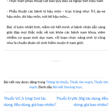
- Thực hiện phẫu thuật cắt bao quy đầu và ngoại tiết niệu nam
- Phẫu thuật các bệnh lý hậu môn – trực tràng như: Trĩ, áp-xe
hậu môn, dò hậu môn, nứt kẽ hậu môn,...
Bác sĩ luôn nhiệt tình, niềm nở hết mình vì bệnh nhân sẵn sàng
giải đáp mọi thắc mắc về sức khỏe các bệnh nam khoa, viêm
nhiễm cơ quan sinh dục nam, rối loạn chức năng sinh lý cũng
như là chuẩn đoán vô sinh hiếm muộn ở nam giới.
Bài viết này được đăng trong
Thông tin thuốc
,
Thuốc tim mạch
,
Thuốc tim
mạch
. Đánh dấu
liên kết thường trực
.
Thuốc V.C.S 1mg/1ml tác
Thuốc Erylik 30g tác dụng, liều
dụng, liều dùng, giá bao nhiêu?
dùng, giá bao nhiêu?