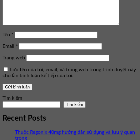
Tên
*
Email
*
Trang web
Lưu tên của tôi, email, và trang web trong trình duyệt này
cho lần bình luận kế tiếp của tôi.
Tìm kiếm
Tìm kiếm
Recent Posts
Thuốc Regonix 40mg hướng dẫn sử dụng và lưu ý quan
trọng