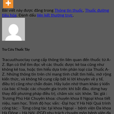
Bài viết này được đăng trong
Thông tin thuốc
,
Thuốc đường
tiêu hóa
. Đánh dấu
liên kết thường trực
.
Tra Cứu Thuốc Tây
Tracuuthuoctay cung cấp thông tin liên quan đến thuốc từ A-
Z. Bạn có thể tìm đọc về các thuốc được kê toa cũng như
không kê toa, hoặc tìm hiểu dựa trên phân loại của Thuốc A-
Z. Những thông tin trên chỉ mang tính chất tìm hiểu, mở rộng
kiến thức, và không hề cung cấp bất kì lời khuyên về y tế,
điều trị cũng như chẩn đoán. Hãy luôn nhớ tham khảo ý kiến
của bác sĩ hoặc các chuyên gia trước khi bắt đầu, dừng hay
thay đổi phương pháp điều trị, chăm sóc sức khỏe. Tác giả :
Trương Phú Hải Chuyên khoa: chuyên khoa II Ngoại khoa tiết
niệu, nam học. Trình độ học vấn: -Đại học Y Hà Nội Quá trình
công tác: - Từng công tác tại khoa Ngoại – bệnh viện Đa khoa
Hà Đông – Hà Nội -PGĐ phụ trách chuyên môn bệnh viện đa