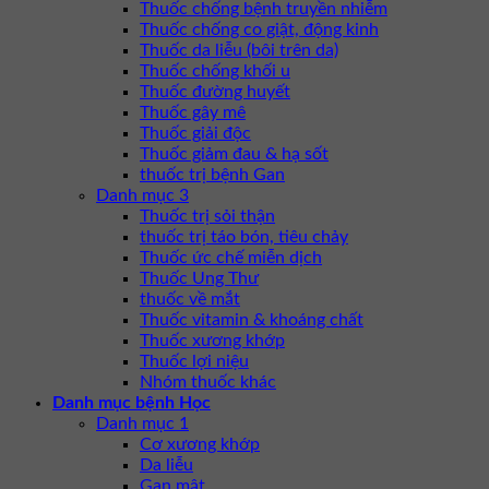
Thuốc chống bệnh truyền nhiễm
Thuốc chống co giật, động kinh
Thuốc da liễu (bôi trên da)
Thuốc chống khối u
Thuốc đường huyết
Thuốc gây mê
Thuốc giải độc
Thuốc giảm đau & hạ sốt
thuốc trị bệnh Gan
Danh mục 3
Thuốc trị sỏi thận
thuốc trị táo bón, tiêu chảy
Thuốc ức chế miễn dịch
Thuốc Ung Thư
thuốc về mắt
Thuốc vitamin & khoáng chất
Thuốc xương khớp
Thuốc lợi niệu
Nhóm thuốc khác
Danh mục bệnh Học
Danh mục 1
Cơ xương khớp
Da liễu
Gan mật