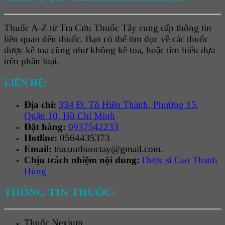
Thuốc A-Z từ Tra Cứu Thuốc Tây cung cấp thông tin
liên quan đến thuốc. Bạn có thể tìm đọc về các thuốc
được kê toa cũng như không kê toa, hoặc tìm hiểu dựa
trên phân loại.
LIÊN HỆ:
Địa chỉ:
334 Đ. Tô Hiến Thành, Phường 15,
Quận 10, Hồ Chí Minh
Đặt hàng:
0937542233
Hotline:
0564435373
Email:
tracuuthuoctay@gmail.com.
Chịu trách nhiệm nội dung:
Dược sĩ Cao Thanh
Hùng
THÔNG TIN THUỐC:
Thuốc
Nexium