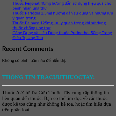
Thuốc Regonat 40mg hướng dẫn sử dụng hiệu quả cho
bệnh nhân ung thư
Thuốc Parlodel 2.5mg hướng dẫn sử dụng và những lưu
ý quan trọng
Thuốc Palbace 125mg lưu ý quan trọng khi sử dụng
thuốc chống ung thư
Công Dụng Và Liều Dùng thuốc Purinethol 50mg Trong
Điều Trị Ung Thư
Recent Comments
Không có bình luận nào để hiển thị.
THÔNG TIN TRACUUTHUOCTAY:
Thuốc A-Z từ Tra Cứu Thuốc Tây cung cấp thông tin
liên quan đến thuốc. Bạn có thể tìm đọc về các thuốc
được kê toa cũng như không kê toa, hoặc tìm hiểu dựa
trên phân loại.