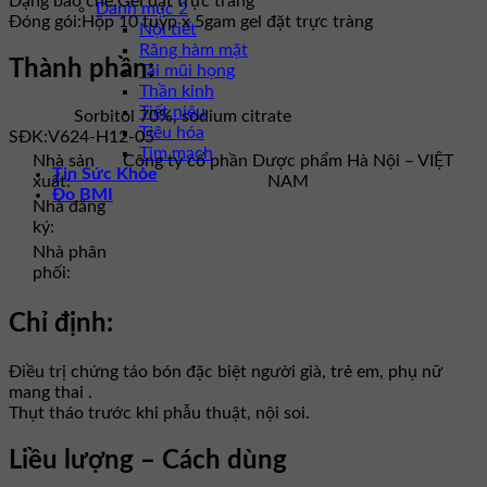
Dạng bào chế:
Gel đặt trực tràng
Danh mục 2
Đóng gói:
Hộp 10 tuýp x 5gam gel đặt trực tràng
Nội tiết
Răng hàm mặt
Thành phần:
Tai mũi họng
Thần kinh
Tiết niệu
Sorbitol 70%, sodium citrate
Tiêu hóa
SĐK:
V624-H12-05
Tim mạch
Nhà sản
Công ty cổ phần Dược phẩm Hà Nội – VIỆT
Tin Sức Khỏe
xuất:
NAM
Đo BMI
Nhà đăng
ký:
Nhà phân
phối:
Chỉ định:
Điều trị chứng táo bón đặc biệt người già, trẻ em, phụ nữ
mang thai .
Thụt tháo trước khi phẫu thuật, nội soi.
Liều lượng – Cách dùng