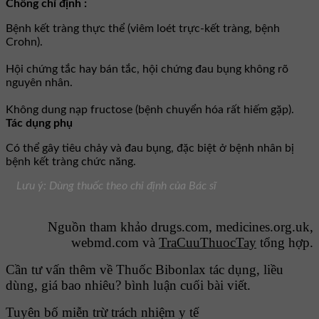
Chống chỉ định :
Bệnh kết tràng thực thể (viêm loét trực-kết tràng, bệnh
Crohn).
Hội chứng tắc hay bán tắc, hội chứng đau bụng không rõ
nguyên nhân.
Không dung nạp fructose (bệnh chuyển hóa rất hiếm gặp).
Tác dụng phụ
Có thể gây tiêu chảy và đau bụng, đặc biệt ở bệnh nhân bị
bệnh kết tràng chức năng.
Lưu ý: Dùng thuốc theo chỉ định của Bác sĩ
Nguồn tham khảo drugs.com, medicines.org.uk,
webmd.com và
TraCuuThuocTay
tổng hợp.
Cần tư vấn thêm về Thuốc Bibonlax tác dụng, liều
dùng, giá bao nhiêu? bình luận cuối bài viết.
Tuyên bố miễn trừ trách nhiệm y tế