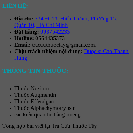
LIÊN HỆ:
Địa chỉ:
334 Đ. Tô Hiến Thành, Phường 15,
Quận 10, Hồ Chí Minh
Đặt hàng:
0937542233
Hotline:
0564435373
Email:
tracuuthuoctay@gmail.com.
Chịu trách nhiệm nội dung:
Dược sĩ Cao Thanh
Hùng
THÔNG TIN THUỐC:
Thuốc
Nexium
Thuốc
Augmentin
Thuốc
Efferalgan
Thuốc
Alphachymotrypsin
các kiểu quan hệ bằng miệng
Tổng hợp bài viết tại Tra Cứu Thuốc Tây