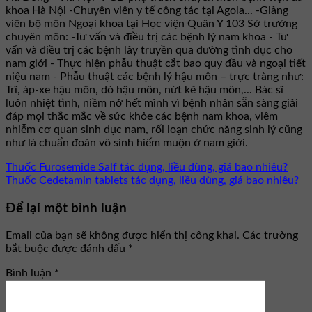
khoa Hà Nội -Chuyên viên y tế công tác tại Agola... -Giảng
viên bộ môn Ngoại khoa tại Học viện Quân Y 103 Sở trưởng
chuyên môn: -Tư vấn và điều trị các bệnh lý nam khoa - Tư
vấn và điều trị các bệnh lây truyền qua đường tình dục cho
nam giới - Thực hiện phẫu thuật cắt bao quy đầu và ngoại tiết
niệu nam - Phẫu thuật các bệnh lý hậu môn – trực tràng như:
Trĩ, áp-xe hậu môn, dò hậu môn, nứt kẽ hậu môn,... Bác sĩ
luôn nhiệt tình, niềm nở hết mình vì bệnh nhân sẵn sàng giải
đáp mọi thắc mắc về sức khỏe các bệnh nam khoa, viêm
nhiễm cơ quan sinh dục nam, rối loạn chức năng sinh lý cũng
như là chuẩn đoán vô sinh hiếm muộn ở nam giới.
Thuốc Furosemide Salf tác dụng, liều dùng, giá bao nhiêu?
Thuốc Cedetamin tablets tác dụng, liều dùng, giá bao nhiêu?
Để lại một bình luận
Email của bạn sẽ không được hiển thị công khai.
Các trường
bắt buộc được đánh dấu
*
Bình luận
*