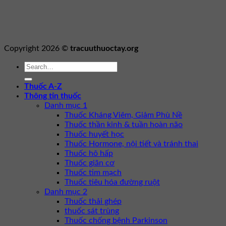
Copyright 2026 ©
tracuuthuoctay.org
Thuốc A-Z
Thông tin thuốc
Danh mục 1
Thuốc Kháng Viêm, Giảm Phù Nề
Thuốc thần kinh & tuần hoàn não
Thuốc huyết học
Thuốc Hormone, nội tiết và tránh thai
Thuốc hô hấp
Thuốc giãn cơ
Thuốc tim mạch
Thuốc tiêu hóa đường ruột
Danh mục 2
Thuốc thải ghép
thuốc sát trùng
Thuốc chống bệnh Parkinson