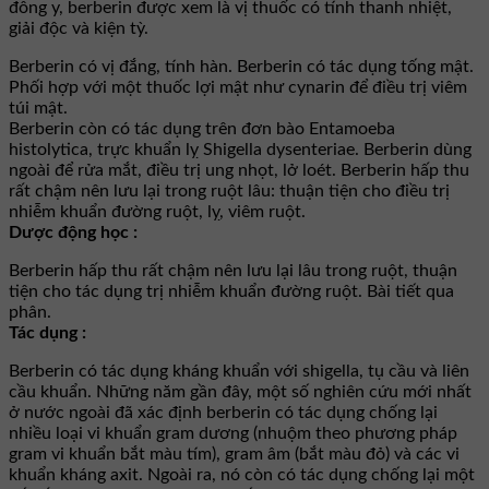
đông y, berberin được xem là vị thuốc có tính thanh nhiệt,
giải độc và kiện tỳ.
Berberin có vị đắng, tính hàn. Berberin có tác dụng tống mật.
Phối hợp với một thuốc lợi mật như cynarin để điều trị viêm
túi mật.
Berberin còn có tác dụng trên đơn bào Entamoeba
histolytica, trực khuẩn lỵ Shigella dysenteriae. Berberin dùng
ngoài để rửa mắt, điều trị ung nhọt, lở loét. Berberin hấp thu
rất chậm nên lưu lại trong ruột lâu: thuận tiện cho điều trị
nhiễm khuẩn đường ruột, lỵ, viêm ruột.
Dược động học :
Berberin hấp thu rất chậm nên lưu lại lâu trong ruột, thuận
tiện cho tác dụng trị nhiễm khuẩn đường ruột. Bài tiết qua
phân.
Tác dụng :
Berberin có tác dụng kháng khuẩn với shigella, tụ cầu và liên
cầu khuẩn. Những năm gần đây, một số nghiên cứu mới nhất
ở nước ngoài đã xác định berberin có tác dụng chống lại
nhiều loại vi khuẩn gram dương (nhuộm theo phương pháp
gram vi khuẩn bắt màu tím), gram âm (bắt màu đỏ) và các vi
khuẩn kháng axit. Ngoài ra, nó còn có tác dụng chống lại một