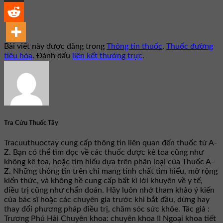
Bài viết này được đăng trong
Thông tin thuốc
,
Thuốc đường
tiêu hóa
. Đánh dấu
liên kết thường trực
.
Tra Cứu Thuốc Tây
Tracuuthuoctay cung cấp thông tin liên quan đến thuốc từ A-
Z. Bạn có thể tìm đọc về các thuốc được kê toa cũng như
không kê toa, hoặc tìm hiểu dựa trên phân loại của Thuốc A-
Z. Những thông tin trên chỉ mang tính chất tìm hiểu, mở rộng
kiến thức, và không hề cung cấp bất kì lời khuyên về y tế,
điều trị cũng như chẩn đoán. Hãy luôn nhớ tham khảo ý kiến
của bác sĩ hoặc các chuyên gia trước khi bắt đầu, dừng hay
thay đổi phương pháp điều trị, chăm sóc sức khỏe. Tác giả :
Trương Phú Hải Chuyên khoa: chuyên khoa II Ngoại khoa tiết