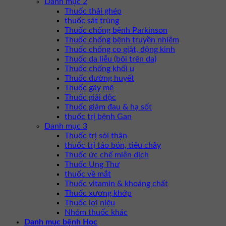
Danh mục 2
Thuốc thải ghép
thuốc sát trùng
Thuốc chống bệnh Parkinson
Thuốc chống bệnh truyền nhiễm
Thuốc chống co giật, động kinh
Thuốc da liễu (bôi trên da)
Thuốc chống khối u
Thuốc đường huyết
Thuốc gây mê
Thuốc giải độc
Thuốc giảm đau & hạ sốt
thuốc trị bệnh Gan
Danh mục 3
Thuốc trị sỏi thận
thuốc trị táo bón, tiêu chảy
Thuốc ức chế miễn dịch
Thuốc Ung Thư
thuốc về mắt
Thuốc vitamin & khoáng chất
Thuốc xương khớp
Thuốc lợi niệu
Nhóm thuốc khác
Danh mục bệnh Học