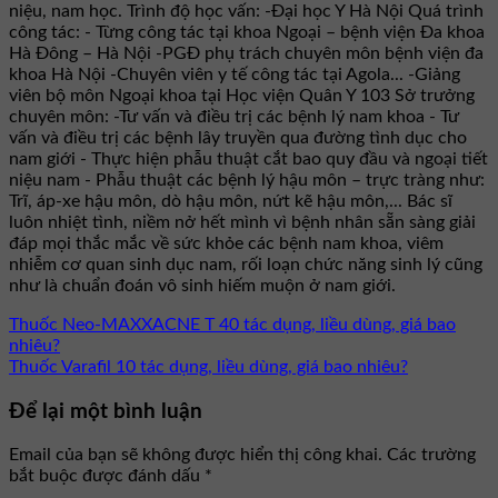
niệu, nam học. Trình độ học vấn: -Đại học Y Hà Nội Quá trình
công tác: - Từng công tác tại khoa Ngoại – bệnh viện Đa khoa
Hà Đông – Hà Nội -PGĐ phụ trách chuyên môn bệnh viện đa
khoa Hà Nội -Chuyên viên y tế công tác tại Agola... -Giảng
viên bộ môn Ngoại khoa tại Học viện Quân Y 103 Sở trưởng
chuyên môn: -Tư vấn và điều trị các bệnh lý nam khoa - Tư
vấn và điều trị các bệnh lây truyền qua đường tình dục cho
nam giới - Thực hiện phẫu thuật cắt bao quy đầu và ngoại tiết
niệu nam - Phẫu thuật các bệnh lý hậu môn – trực tràng như:
Trĩ, áp-xe hậu môn, dò hậu môn, nứt kẽ hậu môn,... Bác sĩ
luôn nhiệt tình, niềm nở hết mình vì bệnh nhân sẵn sàng giải
đáp mọi thắc mắc về sức khỏe các bệnh nam khoa, viêm
nhiễm cơ quan sinh dục nam, rối loạn chức năng sinh lý cũng
như là chuẩn đoán vô sinh hiếm muộn ở nam giới.
Thuốc Neo-MAXXACNE T 40 tác dụng, liều dùng, giá bao
nhiêu?
Thuốc Varafil 10 tác dụng, liều dùng, giá bao nhiêu?
Để lại một bình luận
Email của bạn sẽ không được hiển thị công khai.
Các trường
bắt buộc được đánh dấu
*