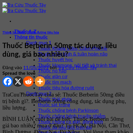
Bỏ
qua
nội
dung
Thuốc A-Z
Thông tin thuốc
,
Thuốc đường tiêu hóa
Thông tin thuốc
Danh mục 1
Thuốc Berberin 50mg tác dụng, liều
Thuốc Kháng Viêm, Giảm Phù Nề
dùng, giá bao nhiêu?
Thuốc thần kinh & tuần hoàn não
Thuốc huyết học
Thuốc Hormone, nội tiết và tránh thai
Đăng vào
11/05/2022
bởi
Tra Cứu Thuốc Tây
Thuốc hô hấp
Spread the love
Thuốc giãn cơ
Thuốc tim mạch
Thuốc tiêu hóa đường ruột
Danh mục 2
TraCuuThuocTay chia sẻ: Thuốc Berberin 50mg điều
Thuốc thải ghép
trị bệnh gì?. Berberin 50mg công dụng, tác dụng phụ,
thuốc sát trùng
liều lượng.
Thuốc chống bệnh Parkinson
Thuốc chống bệnh truyền nhiễm
BÌNH LUẬN cuối bài để biết: Thuốc Berberin 50mg
Thuốc chống co giật, động kinh
giá bao nhiêu? mua ở đâu? Tp HCM, Hà Nội, Cần Thơ,
Thuốc da liễu (bôi trên da)
Bình Dương, Đồng Nai, Đà Nẵng. Vui lòng tham khảo