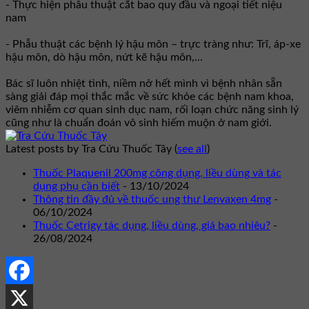
- Thực hiện phẫu thuật cắt bao quy đầu và ngoại tiết niệu
nam
- Phẫu thuật các bệnh lý hậu môn – trực tràng như: Trĩ, áp-xe
hậu môn, dò hậu môn, nứt kẽ hậu môn,...
Bác sĩ luôn nhiệt tình, niềm nở hết mình vì bệnh nhân sẵn
sàng giải đáp mọi thắc mắc về sức khỏe các bệnh nam khoa,
viêm nhiễm cơ quan sinh dục nam, rối loạn chức năng sinh lý
cũng như là chuẩn đoán vô sinh hiếm muộn ở nam giới.
Latest posts by Tra Cứu Thuốc Tây
(
see all
)
Thuốc Plaquenil 200mg công dụng, liều dùng và tác
dụng phụ cần biết
- 13/10/2024
Thông tin đầy đủ về thuốc ung thư Lenvaxen 4mg
-
06/10/2024
Thuốc Cetrigy tác dụng, liều dùng, giá bao nhiêu?
-
26/08/2024