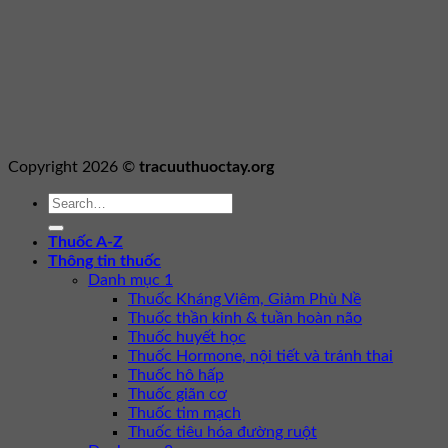
Copyright 2026 ©
tracuuthuoctay.org
Thuốc A-Z
Thông tin thuốc
Danh mục 1
Thuốc Kháng Viêm, Giảm Phù Nề
Thuốc thần kinh & tuần hoàn não
Thuốc huyết học
Thuốc Hormone, nội tiết và tránh thai
Thuốc hô hấp
Thuốc giãn cơ
Thuốc tim mạch
Thuốc tiêu hóa đường ruột