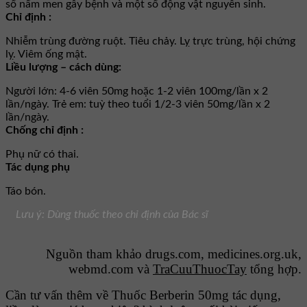
số nấm men gây bệnh và một số động vật nguyên sinh.
Chỉ định :
Nhiễm trùng đường ruột. Tiêu chảy. Lỵ trực trùng, hội chứng
lỵ. Viêm ống mật.
Liều lượng – cách dùng:
Người lớn: 4-6 viên 50mg hoặc 1-2 viên 100mg/lần x 2
lần/ngày. Trẻ em: tuỳ theo tuổi 1/2-3 viên 50mg/lần x 2
lần/ngày.
Chống chỉ định :
Phụ nữ có thai.
Tác dụng phụ
Táo bón.
Lưu ý: Dùng thuốc theo chỉ định của Bác sĩ
Nguồn tham khảo drugs.com, medicines.org.uk,
webmd.com và
TraCuuThuocTay
tổng hợp.
Cần tư vấn thêm về Thuốc Berberin 50mg tác dụng,