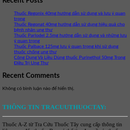
Recent Posts
Thuốc Regonix 40mg hướng dẫn sử dụng và lưu ý quan
trọng
Thuốc Regonat 40mg hướng dẫn sử dụng hiệu quả cho
bệnh nhân ung thư
Thuốc Parlodel 2.5mg hướng dẫn sử dụng và những lưu
ý quan trọng
Thuốc Palbace 125mg lưu ý quan trọng khi sử dụng
thuốc chống ung thư
Công Dụng Và Liều Dùng thuốc Purinethol 50mg Trong
Điều Trị Ung Thư
Recent Comments
Không có bình luận nào để hiển thị.
THÔNG TIN TRACUUTHUOCTAY:
Thuốc A-Z từ Tra Cứu Thuốc Tây cung cấp thông tin