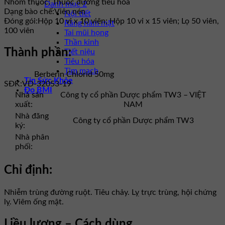
Nhóm thuốc:
Thuốc đường tiêu hóa
Danh mục 2
Dạng bào chế:
Viên nén
Nội tiết
Đóng gói:
Hộp 10 vỉ x 10 viên; Hộp 10 vỉ x 15 viên; Lọ 50 viên,
Răng hàm mặt
100 viên
Tai mũi họng
Thần kinh
Thành phần:
Tiết niệu
Tiêu hóa
Tim mạch
Berberin Chlorid 50mg
Tin Sức Khỏe
SĐK:
VD-32053-19
Đo BMI
Nhà sản
Công ty cổ phần Dược phẩm TW3 – VIỆT
xuất:
NAM
Nhà đăng
Công ty cổ phần Dược phẩm TW3
ký:
Nhà phân
phối:
Chỉ định:
Nhiễm trùng đường ruột. Tiêu chảy. Lỵ trực trùng, hội chứng
lỵ. Viêm ống mật.
Liều lượng – Cách dùng