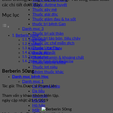
Thuốc chống khối u
các chi tiết dưới đây.
Thuốc đường huyết
Thuốc gây mê
Thuốc giải độc
Mục lục
Thuốc giảm đau & hạ sốt
thuốc trị bệnh Gan
Danh mục 3
Thuốc trị sỏi thận
Berberin 50mg
thuốc trị táo bón, tiêu chảy
Thành phần:
Thuốc ức chế miễn dịch
Chỉ định:
Thuốc Ung Thư
Liều lượng – Cách dùng
thuốc về mắt
Chống chỉ định:
Thuốc vitamin & khoáng chất
Tác dụng phụ:
Thông tin thành phần Berberine
Thuốc xương khớp
Thuốc lợi niệu
Berberin 50mg
Nhóm thuốc khác
Danh mục bệnh Học
Danh mục 1
Tác giả: Ths.Dược sĩ Phạm Liên
Cơ xương khớp
Da liễu
Tham vấn y khoa nhóm biên tập.
Gan mật
ngày cập nhật: 31/5/2019
Hô hấp
Hô hấp
Mắt