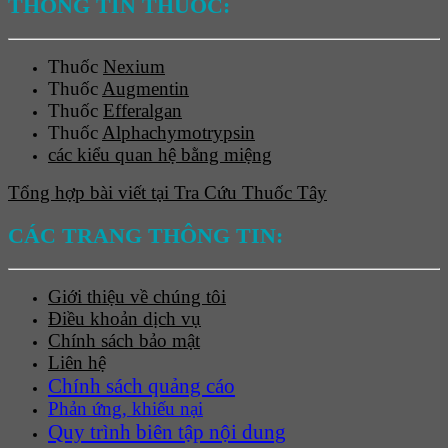
THÔNG TIN THUỐC:
Thuốc
Nexium
Thuốc
Augmentin
Thuốc
Efferalgan
Thuốc
Alphachymotrypsin
các kiểu quan hệ bằng miệng
Tổng hợp bài viết tại Tra Cứu Thuốc Tây
CÁC TRANG THÔNG TIN:
Giới thiệu về chúng tôi
Điều khoản dịch vụ
Chính sách bảo mật
Liên hệ
Chính sách quảng cáo
Phản ứng, khiếu nại
Quy trình biên tập nội dung