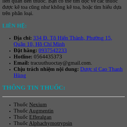
liên quan đến thuốc. Bạn có thể tìm đọc về các thuốc
được kê toa cũng như không kê toa, hoặc tìm hiểu dựa
trên phân loại.
LIÊN HỆ:
Địa chỉ:
334 Đ. Tô Hiến Thành, Phường 15,
Quận 10, Hồ Chí Minh
Đặt hàng:
0937542233
Hotline:
0564435373
Email:
tracuuthuoctay@gmail.com.
Chịu trách nhiệm nội dung:
Dược sĩ Cao Thanh
Hùng
THÔNG TIN THUỐC:
Thuốc
Nexium
Thuốc
Augmentin
Thuốc
Efferalgan
Thuốc
Alphachymotrypsin