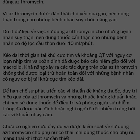
dùng azithromycin.
Vì azithromycin được đào thải chủ yếu qua gan, nên dùng
thận trọng cho những bệnh nhân suy chức năng gan.
Do ít dữ liệu về việc sử dụng azithromycin cho những bệnh
nhân suy thận, nên dùng thuốc cẩn thận cho những bệnh
nhân có độ lọc cầu thận dưới 10 ml/phút.
Kéo dài thời gian tái khử cực tim và khoảng QT với nguy cơ
loạn nhịp tim và xoắn đỉnh đã được báo cáo hiếm gặp đối với
macrolid. Khả năng xảy ra các tác dụng trên của azithromycin
không thể được loại trừ hoàn toàn đối với những bệnh nhân
có nguy cơ bị tái khử cực tim kéo dài.
Để hạn chế sự phát triển các vi khuẩn đề kháng thuốc, duy trì
hiệu quả của azithromycin và những thuốc kháng khuẩn khác,
chỉ nên sử dụng thuốc để điều trị và phòng ngừa sự nhiễm
trùng đã được xác định hoặc nghi ngờ rõ rệt nhiễm trùng bởi
các vi khuẩn nhạy cảm.
Chưa có nghiên cứu đầy đủ và được kiểm soát về sử dụng
azithromycin cho phụ nữ có thai, chỉ dùng thuốc cho phụ nữ
mang thai khi thật sự cần thiết.