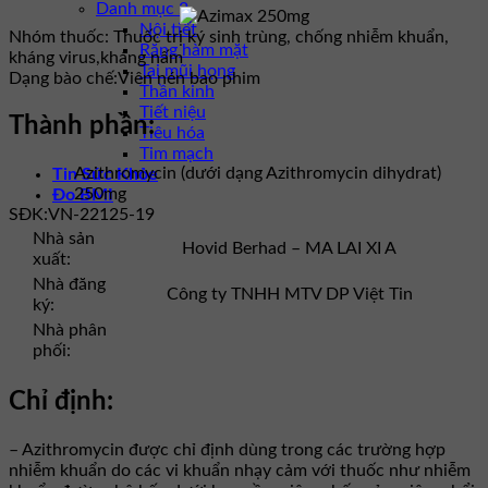
Danh mục 2
Nội tiết
Nhóm thuốc:
Thuốc trị ký sinh trùng, chống nhiễm khuẩn,
Răng hàm mặt
kháng virus,kháng nấm
Tai mũi họng
Dạng bào chế:
Viên nén bao phim
Thần kinh
Tiết niệu
Thành phần:
Tiêu hóa
Tim mạch
Azithromycin (dưới dạng Azithromycin dihydrat)
Tin Sức Khỏe
250mg
Đo BMI
SĐK:
VN-22125-19
Nhà sản
Hovid Berhad – MA LAI XI A
xuất:
Nhà đăng
Công ty TNHH MTV DP Việt Tin
ký:
Nhà phân
phối:
Chỉ định:
– Azithromycin được chỉ định dùng trong các trường hợp
nhiễm khuẩn do các vi khuẩn nhạy cảm với thuốc như nhiễm