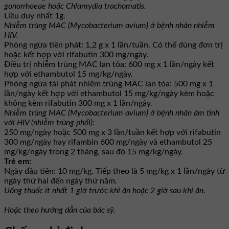
gonorrhoeae hoặc Chlamydia trachomatis.
Liều duy nhất 1g.
Nhiễm trùng MAC (Mycobacterium avium) ở bệnh nhân nhiễm
HIV.
Phòng ngừa tiên phát: 1,2 g x 1 lần/tuần. Có thể dùng đơn trị
hoặc kết hợp với rifabutin 300 mg/ngày.
Điều trị nhiễm trùng MAC lan tỏa: 600 mg x 1 lần/ngày kết
hợp với ethambutol 15 mg/kg/ngày.
Phòng ngừa tái phát nhiễm trùng MAC lan tỏa: 500 mg x 1
lần/ngày kết hợp với ethambutol 15 mg/kg/ngày kèm hoặc
không kèm rifabutin 300 mg x 1 lần/ngày.
Nhiễm trùng MAC (Mycobacterium avium) ở bệnh nhân âm tính
với HIV (nhiễm trùng phổi):
250 mg/ngày hoặc 500 mg x 3 lần/tuần kết hợp với rifabutin
300 mg/ngày hay rifambin 600 mg/ngày và ethambutol 25
mg/kg/ngày trong 2 tháng, sau đó 15 mg/kg/ngày.
Trẻ em:
Ngày đầu tiên: 10 mg/kg. Tiếp theo là 5 mg/kg x 1 lần/ngày từ
ngày thứ hai đến ngày thứ năm.
Uống thuốc ít nhất 1 giờ trước khi ăn hoặc 2 giờ sau khi ăn.
Hoặc theo hướng dẫn của bác sỹ.