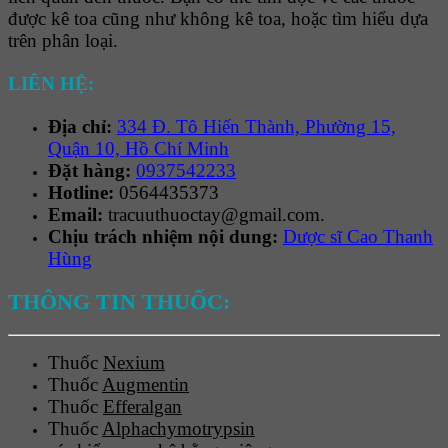
được kê toa cũng như không kê toa, hoặc tìm hiểu dựa
trên phân loại.
LIÊN HỆ:
Địa chỉ:
334 Đ. Tô Hiến Thành, Phường 15,
Quận 10, Hồ Chí Minh
Đặt hàng:
0937542233
Hotline:
0564435373
Email:
tracuuthuoctay@gmail.com.
Chịu trách nhiệm nội dung:
Dược sĩ Cao Thanh
Hùng
THÔNG TIN THUỐC:
Thuốc
Nexium
Thuốc
Augmentin
Thuốc
Efferalgan
Thuốc
Alphachymotrypsin