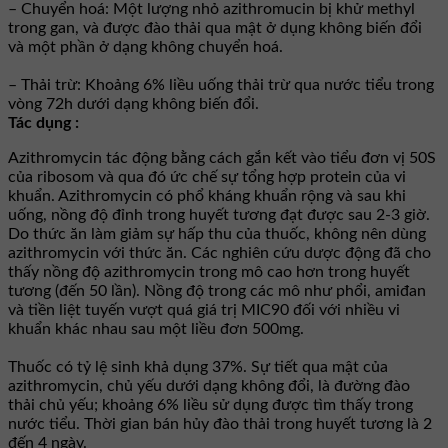
– Chuyển hoá: Một lượng nhỏ azithromucin bị khử methyl
trong gan, và được đào thải qua mật ở dụng không biến đổi
và một phần ở dạng không chuyển hoá.
– Thải trừ: Khoảng 6% liều uống thải trừ qua nước tiểu trong
vòng 72h dưới dạng không biến đổi.
Tác dụng :
Azithromycin tác động bằng cách gắn kết vào tiểu đơn vị 50S
của ribosom và qua đó ức chế sự tổng hợp protein của vi
khuẩn. Azithromycin có phổ kháng khuẩn rộng và sau khi
uống, nồng độ đỉnh trong huyết tương đạt được sau 2-3 giờ.
Do thức ăn làm giảm sự hấp thu của thuốc, không nên dùng
azithromycin với thức ăn. Các nghiên cứu dược động đã cho
thấy nồng độ azithromycin trong mô cao hơn trong huyết
tương (đến 50 lần). Nồng độ trong các mô như phổi, amiđan
và tiền liệt tuyến vượt quá giá trị MIC90 đối với nhiều vi
khuẩn khác nhau sau một liều đơn 500mg.
Thuốc có tỷ lệ sinh khả dụng 37%. Sự tiết qua mật của
azithromycin, chủ yếu dưới dạng không đổi, là đường đào
thải chủ yếu; khoảng 6% liều sử dụng được tìm thấy trong
nước tiểu. Thời gian bán hủy đào thải trong huyết tương là 2
đến 4 ngày.