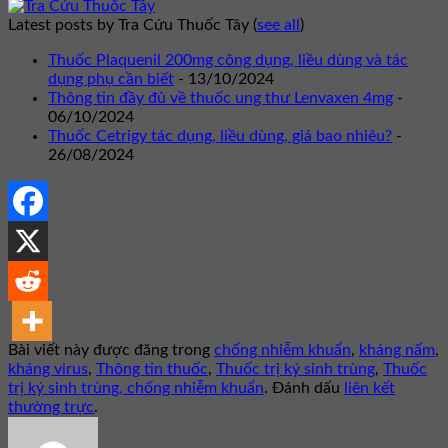
Latest posts by Tra Cứu Thuốc Tây
(
see all
)
Thuốc Plaquenil 200mg công dụng, liều dùng và tác
dụng phụ cần biết
- 13/10/2024
Thông tin đầy đủ về thuốc ung thư Lenvaxen 4mg
-
06/10/2024
Thuốc Cetrigy tác dụng, liều dùng, giá bao nhiêu?
-
26/08/2024
Bài viết này được đăng trong
chống nhiễm khuẩn
,
kháng nấm
,
kháng virus
,
Thông tin thuốc
,
Thuốc trị ký sinh trùng
,
Thuốc
trị ký sinh trùng, chống nhiễm khuẩn
. Đánh dấu
liên kết
thường trực
.