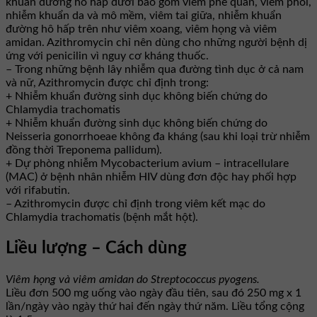
khuẩn đường hô hấp dưới bao gồm viêm phế quản, viêm phổi,
nhiễm khuẩn da và mô mềm, viêm tai giữa, nhiễm khuẩn
đường hô hấp trên như viêm xoang, viêm họng và viêm
amidan. Azithromycin chỉ nên dùng cho những người bệnh dị
ứng với penicilin vì nguy cơ kháng thuốc.
– Trong những bệnh lây nhiễm qua đường tình dục ở cả nam
và nữ, Azithromycin được chỉ định trong:
+ Nhiễm khuẩn đường sinh dục không biến chứng do
Chlamydia trachomatis
+ Nhiễm khuẩn đường sinh dục không biến chứng do
Neisseria gonorrhoeae không đa kháng (sau khi loại trừ nhiễm
đồng thời Treponema pallidum).
+ Dự phòng nhiễm Mycobacterium avium – intracellulare
(MAC) ở bệnh nhân nhiễm HIV dùng đơn độc hay phối hợp
với rifabutin.
– Azithromycin được chỉ định trong viêm kết mạc do
Chlamydia trachomatis (bệnh mắt hột).
Liều lượng – Cách dùng
Viêm họng và viêm amidan do Streptococcus pyogens.
Liều đơn 500 mg uống vào ngày đầu tiên, sau đó 250 mg x 1
lần/ngày vào ngày thứ hai đến ngày thứ năm. Liều tổng cộng