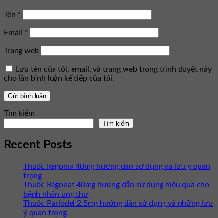
Tên
*
Email
*
Trang web
Lưu tên của tôi, email, và trang web trong trình duyệt này
cho lần bình luận kế tiếp của tôi.
Tìm kiếm
Tìm kiếm
Recent Posts
Thuốc Regonix 40mg hướng dẫn sử dụng và lưu ý quan
trọng
Thuốc Regonat 40mg hướng dẫn sử dụng hiệu quả cho
bệnh nhân ung thư
Thuốc Parlodel 2.5mg hướng dẫn sử dụng và những lưu
ý quan trọng