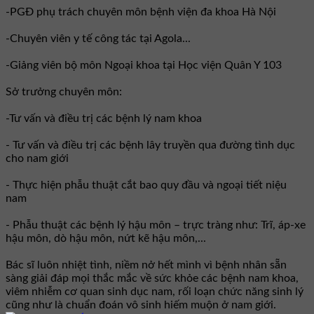
-PGĐ phụ trách chuyên môn bệnh viện đa khoa Hà Nội
-Chuyên viên y tế công tác tại Agola...
-Giảng viên bộ môn Ngoại khoa tại Học viện Quân Y 103
Sở trưởng chuyên môn:
-Tư vấn và điều trị các bệnh lý nam khoa
- Tư vấn và điều trị các bệnh lây truyền qua đường tình dục
cho nam giới
- Thực hiện phẫu thuật cắt bao quy đầu và ngoại tiết niệu
nam
- Phẫu thuật các bệnh lý hậu môn – trực tràng như: Trĩ, áp-xe
hậu môn, dò hậu môn, nứt kẽ hậu môn,...
Bác sĩ luôn nhiệt tình, niềm nở hết mình vì bệnh nhân sẵn
sàng giải đáp mọi thắc mắc về sức khỏe các bệnh nam khoa,
viêm nhiễm cơ quan sinh dục nam, rối loạn chức năng sinh lý
cũng như là chuẩn đoán vô sinh hiếm muộn ở nam giới.