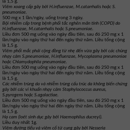
là 1,5 g.
Viêm xoang cấp gây bởi H.influenzae, M.catarrhalis hoặc S.
pneumoniae.
500 mg x 1 lần/ngày, uống trong 3 ngày.
Bội nhiễm cấp trong bệnh phổi tắc nghẽn mãn tính (COPD) do
H.influenzae, M.catarrhalis hoặc S.pneumoniae.
Liều đơn 500 mg uống vào ngày đầu tiên, sau đó 250 mg x 1
lần/ngày vào ngày thứ hai đến ngày thứ năm. Liều tổng cộng
là 1,5 g.
Viêm phổi mắc phải cộng đồng từ nhẹ đến vừa gây bởi các chủng
nhạy cảm S.pneumoniae, H.influenzae, Mycoplasma pneumoniae
hoặc Chlamydophila pneumoniae.
Liều đơn 500 mg uống vào ngày đầu tiên, sau đó 250 mg x 1
lần/ngày vào ngày thứ hai đến ngày thứ năm. Liều tổng cộng
là 1,5 g.
Các nhiễm trùng da và nhiễm trùng cấu trúc da không biến chứng
gây bởi các vi khuẩn nhạy cảm Staphylococcus aureus,
S.pyrogens hoặc S.agalactiae.
Liều đơn 500 mg uống vào ngày đầu tiên, sau đó 250 mg x 1
lần/ngày vào ngày thứ hai đến ngày thứ năm. Liều tổng cộng
là 1,5 g.
Hạ cam (loét sinh dục gây bởi Haemophilus ducreyi).
Liều duy nhất 1g.
Viêm đường tiểu và viêm cổ tử cung gây bởi Nesseria