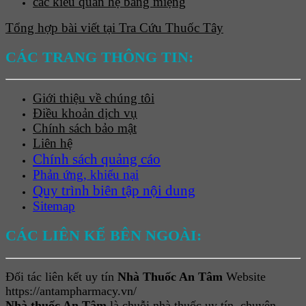
các kiểu quan hệ bằng miệng
Tổng hợp bài viết tại Tra Cứu Thuốc Tây
CÁC TRANG THÔNG TIN:
Giới thiệu về chúng tôi
Điều khoản dịch vụ
Chính sách bảo mật
Liên hệ
Chính sách quảng cáo
Phản ứng, khiếu nại
Quy trình biên tập nội dung
Sitemap
CÁC LIÊN KẾ BÊN NGOÀI:
Đối tác liên kết uy tín
Nhà Thuốc An Tâm
Website
https://antampharmacy.vn/
Nhà thuốc An Tâm
là chuỗi nhà thuốc uy tín, chuyên