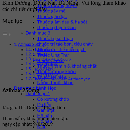
Thuốc chống khối u
Bình Dương, Đồng Nai, Đà Nẵng. Vui lòng tham khảo
Thuốc đường huyết
các chi tiết dưới đây.
Thuốc gây mê
Thuốc giải độc
Mục lục
Thuốc giảm đau & hạ sốt
thuốc trị bệnh Gan
Danh mục 3
Thuốc trị sỏi thận
thuốc trị táo bón, tiêu chảy
Azimax 250mg
Thuốc ức chế miễn dịch
Thành phần:
Thuốc Ung Thư
Chỉ định:
Liều lượng – Cách dùng
thuốc về mắt
Chống chỉ định:
Thuốc vitamin & khoáng chất
Tác dụng phụ:
Thuốc xương khớp
Chú ý đề phòng:
Thuốc lợi niệu
Thông tin thành phần Azithromycin
Nhóm thuốc khác
Danh mục bệnh Học
Azimax 250mg
Danh mục 1
Cơ xương khớp
Da liễu
Tác giả: Ths.Dược sĩ Phạm Liên
Gan mật
Hô hấp
Tham vấn y khoa nhóm biên tập.
Hô hấp
ngày cập nhật: 9/8/2019
Mắt