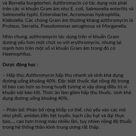
và Borrelia burgdorferi. Azithromycin có tác dụng vừa phải
trên các vi khuẩn Gram âm như E. coli, Salmonella enteritis và
Salmonella typhi, Enterobacter, Acromonas hydrophilia,
Klebsiella. Các chủng Gram âm thường kháng azithromycin là
Proteus, Serratia, Pseudomonas aeruginosa và Morganella.
Nhìn chung, azithromycin tác dụng trên vi khuẩn Gram
dương yếu hơn một chút so với erythromycin, nhưng lại
mạnh hơn trên một số vi khuẩn Gram âm trong đó có
Haemophilus.
Dược động học :
– Hấp thu: Azithromycin hấp thu nhanh và sinh khả dụng
đường uống khoảng 40%. Đặc biệt thuốc đạt nồng độ trong
tế bào cao hơn so trong huyết tương vì vậy dùng điều trị vi
khuẩn nội bào tốt. Thức ăn làm giảm hấp thu thuốc. sinh khả
dụng đường uống khoảng 40%.
– Phân bố: Phân bố rộng khắp cơ thể, chủ yếu vào các mô
như phổi, amidan,tiền liệt tuyến, bạch cầu hạt và đại thực
bào…, cao hơn trong máu nhiều lần, tuy nhien nồng độ thuốc
trong hệ thống thần kinh trung ương rất thấp.