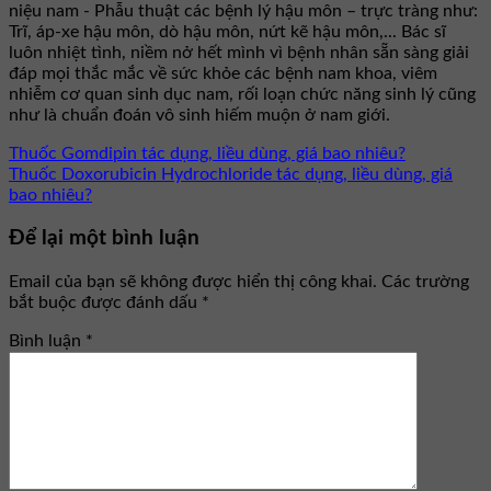
niệu nam - Phẫu thuật các bệnh lý hậu môn – trực tràng như:
Trĩ, áp-xe hậu môn, dò hậu môn, nứt kẽ hậu môn,... Bác sĩ
luôn nhiệt tình, niềm nở hết mình vì bệnh nhân sẵn sàng giải
đáp mọi thắc mắc về sức khỏe các bệnh nam khoa, viêm
nhiễm cơ quan sinh dục nam, rối loạn chức năng sinh lý cũng
như là chuẩn đoán vô sinh hiếm muộn ở nam giới.
Thuốc Gomdipin tác dụng, liều dùng, giá bao nhiêu?
Thuốc Doxorubicin Hydrochloride tác dụng, liều dùng, giá
bao nhiêu?
Để lại một bình luận
Email của bạn sẽ không được hiển thị công khai.
Các trường
bắt buộc được đánh dấu
*
Bình luận
*