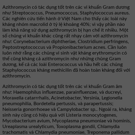
Azithromycin có tác dụng tốt trên các vi khuẩn Gram dương
như Streptococcus, Pneumococcus, Staphylococcus aureus.
Các nghiên cứu tiến hành ở Việt Nam cho thấy các loài này
kháng nhóm macrolid ở tỷ lệ khoảng 40%; vì vậy phần nào
làm khả năng sử dụng azithromycin bị hạn chế ít nhiều. Một
số chủng vi khuẩn khác cũng rất nhạy cảm với azithromycin
như: Corynebacterium diphtheriae, Clostridium perfringens,
Peptostreptococcus và Propionibacterium acnes. Cần luôn
luôn nhớ rằng các chủng vi sinh vật kháng erythromycin có
thể cũng kháng cả azithromycin như những chủng Gram
dương, kể cả các loài Enterococcus và hầu hết các chủng
Staphylococcus kháng methicilin đã hoàn toàn kháng đối với
azithromycin.
Azithromycin có tác dụng tốt trên các vi khuẩn Gram âm
như: Haemophilus influenzae, parainfluenzae, và ducreyi,
Moraxella catarrrhalis, Acinetobacter, Yersinia, Legionella
pneumophilia, Bordetella pertussis, và parapertussis;
Neisseria gonorrhoeae và Campylobacter sp.. Ngoài ra, kháng
sinh này cũng có hiệu quả với Listeria monocytogenes,
Mycobacterium avium, Mycoplasma pneumoniae và hominis,
Ureaplasma urealyticum, Toxoplasma gondii, Chlamydia
trachomatis và Chlamydia pneumoniae, Treponema pallidum