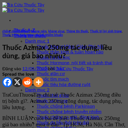
Bỏ
qua
nội
dung
Thuốc A-Z
chống nhiễm khuẩn
,
kháng nấm
,
kháng virus
,
Thông tin thuốc
,
Thuốc trị ký sinh trùng
,
Thuốc trị ký sinh trùng, chống nhiễm khuẩn
Thông tin thuốc
Danh mục 1
Thuốc Kháng Viêm, Giảm Phù Nề
Thuốc Azimax 250mg tác dụng, liều
Thuốc thần kinh & tuần hoàn não
dùng, giá bao nhiêu?
Thuốc huyết học
Thuốc Hormone, nội tiết và tránh thai
Thuốc hô hấp
Đăng vào
12/05/2022
bởi
Tra Cứu Thuốc Tây
Thuốc giãn cơ
Spread the love
Thuốc tim mạch
Thuốc tiêu hóa đường ruột
Danh mục 2
TraCuuThuocTay chia sẻ: Thuốc Azimax 250mg điều
Thuốc thải ghép
trị bệnh gì?. Azimax 250mg công dụng, tác dụng phụ,
thuốc sát trùng
Thuốc chống bệnh Parkinson
liều lượng.
Thuốc chống bệnh truyền nhiễm
Thuốc chống co giật, động kinh
BÌNH LUẬN cuối bài để biết: Thuốc Azimax 250mg
Thuốc da liễu (bôi trên da)
giá bao nhiêu? mua ở đâu? Tp HCM, Hà Nội, Cần Thơ,