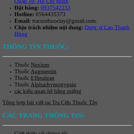
Quận 10, Hồ Chí Minh
Đặt hàng:
0937542233
Hotline:
0564435373
Email:
tracuuthuoctay@gmail.com.
Chịu trách nhiệm nội dung:
Dược sĩ Cao Thanh
Hùng
THÔNG TIN THUỐC:
Thuốc
Nexium
Thuốc
Augmentin
Thuốc
Efferalgan
Thuốc
Alphachymotrypsin
các kiểu quan hệ bằng miệng
Tổng hợp bài viết tại Tra Cứu Thuốc Tây
CÁC TRANG THÔNG TIN:
Giới thiệu về chúng tôi