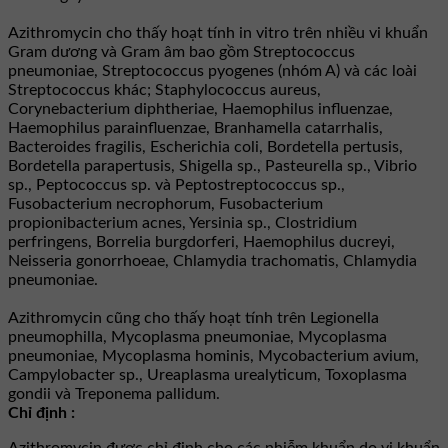
Azithromycin cho thấy hoạt tính in vitro trên nhiều vi khuẩn
Gram dương và Gram âm bao gồm Streptococcus
pneumoniae, Streptococcus pyogenes (nhóm A) và các loài
Streptococcus khác; Staphylococcus aureus,
Corynebacterium diphtheriae, Haemophilus influenzae,
Haemophilus parainfluenzae, Branhamella catarrhalis,
Bacteroides fragilis, Escherichia coli, Bordetella pertusis,
Bordetella parapertusis, Shigella sp., Pasteurella sp., Vibrio
sp., Peptococcus sp. và Peptostreptococcus sp.,
Fusobacterium necrophorum, Fusobacterium
propionibacterium acnes, Yersinia sp., Clostridium
perfringens, Borrelia burgdorferi, Haemophilus ducreyi,
Neisseria gonorrhoeae, Chlamydia trachomatis, Chlamydia
pneumoniae.
Azithromycin cũng cho thấy hoạt tính trên Legionella
pneumophilla, Mycoplasma pneumoniae, Mycoplasma
pneumoniae, Mycoplasma hominis, Mycobacterium avium,
Campylobacter sp., Ureaplasma urealyticum, Toxoplasma
gondii và Treponema pallidum.
Chỉ định :