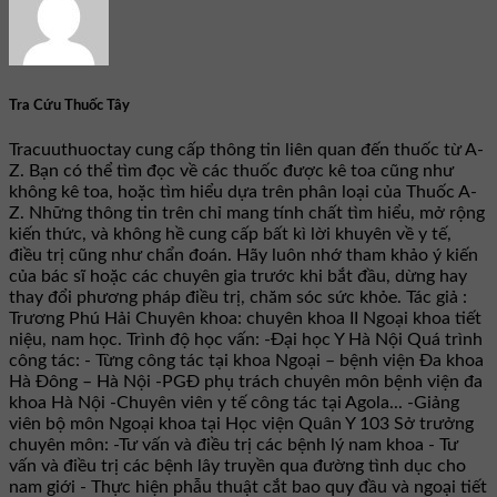
Tra Cứu Thuốc Tây
Tracuuthuoctay cung cấp thông tin liên quan đến thuốc từ A-
Z. Bạn có thể tìm đọc về các thuốc được kê toa cũng như
không kê toa, hoặc tìm hiểu dựa trên phân loại của Thuốc A-
Z. Những thông tin trên chỉ mang tính chất tìm hiểu, mở rộng
kiến thức, và không hề cung cấp bất kì lời khuyên về y tế,
điều trị cũng như chẩn đoán. Hãy luôn nhớ tham khảo ý kiến
của bác sĩ hoặc các chuyên gia trước khi bắt đầu, dừng hay
thay đổi phương pháp điều trị, chăm sóc sức khỏe. Tác giả :
Trương Phú Hải Chuyên khoa: chuyên khoa II Ngoại khoa tiết
niệu, nam học. Trình độ học vấn: -Đại học Y Hà Nội Quá trình
công tác: - Từng công tác tại khoa Ngoại – bệnh viện Đa khoa
Hà Đông – Hà Nội -PGĐ phụ trách chuyên môn bệnh viện đa
khoa Hà Nội -Chuyên viên y tế công tác tại Agola... -Giảng
viên bộ môn Ngoại khoa tại Học viện Quân Y 103 Sở trưởng
chuyên môn: -Tư vấn và điều trị các bệnh lý nam khoa - Tư
vấn và điều trị các bệnh lây truyền qua đường tình dục cho
nam giới - Thực hiện phẫu thuật cắt bao quy đầu và ngoại tiết