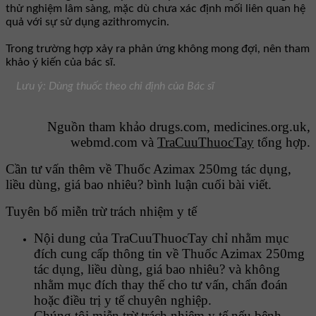
thử nghiệm lâm sàng, mặc dù chưa xác định mối liên quan hệ
quả với sự sử dụng azithromycin.
Trong trường hợp xảy ra phản ứng không mong đợi, nên tham
khảo ý kiến của bác sĩ.
Lưu ý: Dùng thuốc theo chỉ định của Bác sĩ
Nguồn tham khảo drugs.com, medicines.org.uk,
webmd.com và
TraCuuThuocTay
tổng hợp.
Cần tư vấn thêm về Thuốc Azimax 250mg tác dụng,
liều dùng, giá bao nhiêu? bình luận cuối bài viết.
Tuyên bố miễn trừ trách nhiệm y tế
Nội dung của TraCuuThuocTay chỉ nhằm mục
đích cung cấp thông tin về Thuốc Azimax 250mg
tác dụng, liều dùng, giá bao nhiêu? và không
nhằm mục đích thay thế cho tư vấn, chẩn đoán
hoặc điều trị y tế chuyên nghiệp.
Chúng tôi miễn trừ trách nhiệm y tế nếu bệnh