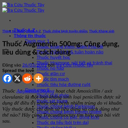
Bỏ
qua
nội
dung
Thuốc A-Z
Thông tin thuốc
,
Thuốc A-Z
,
Thuốc chống bệnh truyền nhiễm
,
Thuốc Kháng sinh
Thông tin thuốc
Danh mục 1
Thuốc Augmentin 500mg: Công dụng,
Thuốc Kháng Viêm, Giảm Phù Nề
liều dùng & cách dùng
Thuốc thần kinh & tuần hoàn não
Thuốc huyết học
Thuốc Hormone, nội tiết và tránh thai
Đăng vào
26/03/2022
bởi
Tra Cứu Thuốc Tây
Thuốc hô hấp
Spread the love
Thuốc giãn cơ
Thuốc tim mạch
Thuốc tiêu hóa đường ruột
Danh mục 2
Thuốc
Augmentin 500mg
hoạt chất Amoxicillin / axit
Thuốc thải ghép
clavulanic là một loại kháng sinh loại penicillin được sử
thuốc sát trùng
dụng để điều trị nhiều loại bệnh nhiễm trùng do vi khuẩn.
Thuốc chống bệnh Parkinson
Vậy thuốc được chỉ định sử liều dùng và cách dùng như
Thuốc chống bệnh truyền nhiễm
thế nào? Hãy cùng Tracuuthuoctay tìm hiểu qua bài viết
Thuốc chống co giật, động kinh
sau.
Thuốc da liễu (bôi trên da)