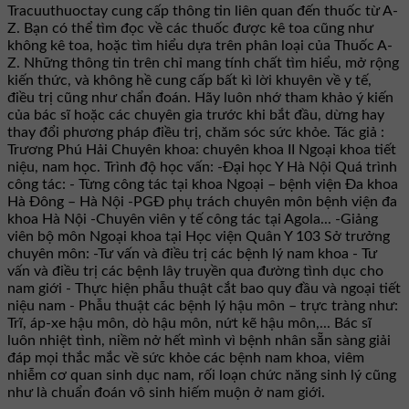
Tracuuthuoctay cung cấp thông tin liên quan đến thuốc từ A-
Z. Bạn có thể tìm đọc về các thuốc được kê toa cũng như
không kê toa, hoặc tìm hiểu dựa trên phân loại của Thuốc A-
Z. Những thông tin trên chỉ mang tính chất tìm hiểu, mở rộng
kiến thức, và không hề cung cấp bất kì lời khuyên về y tế,
điều trị cũng như chẩn đoán. Hãy luôn nhớ tham khảo ý kiến
của bác sĩ hoặc các chuyên gia trước khi bắt đầu, dừng hay
thay đổi phương pháp điều trị, chăm sóc sức khỏe. Tác giả :
Trương Phú Hải Chuyên khoa: chuyên khoa II Ngoại khoa tiết
niệu, nam học. Trình độ học vấn: -Đại học Y Hà Nội Quá trình
công tác: - Từng công tác tại khoa Ngoại – bệnh viện Đa khoa
Hà Đông – Hà Nội -PGĐ phụ trách chuyên môn bệnh viện đa
khoa Hà Nội -Chuyên viên y tế công tác tại Agola... -Giảng
viên bộ môn Ngoại khoa tại Học viện Quân Y 103 Sở trưởng
chuyên môn: -Tư vấn và điều trị các bệnh lý nam khoa - Tư
vấn và điều trị các bệnh lây truyền qua đường tình dục cho
nam giới - Thực hiện phẫu thuật cắt bao quy đầu và ngoại tiết
niệu nam - Phẫu thuật các bệnh lý hậu môn – trực tràng như:
Trĩ, áp-xe hậu môn, dò hậu môn, nứt kẽ hậu môn,... Bác sĩ
luôn nhiệt tình, niềm nở hết mình vì bệnh nhân sẵn sàng giải
đáp mọi thắc mắc về sức khỏe các bệnh nam khoa, viêm
nhiễm cơ quan sinh dục nam, rối loạn chức năng sinh lý cũng
như là chuẩn đoán vô sinh hiếm muộn ở nam giới.