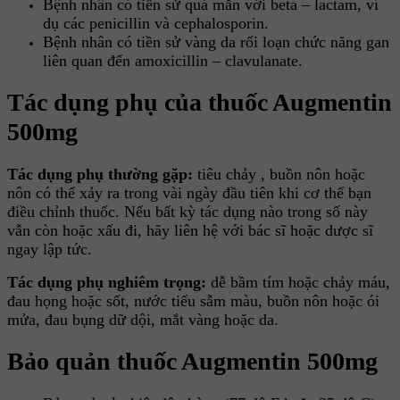
Bệnh nhân có tiển sử quá mẫn với beta – lactam, ví
dụ các penicillin và cephalosporin.
Bệnh nhân có tiền sử vàng da rối loạn chức năng gan
liên quan đến amoxicillin – clavulanate.
Tác dụng phụ của thuốc Augmentin
500mg
Tác dụng phụ thường gặp:
tiêu chảy , buồn nôn hoặc
nôn có thể xảy ra trong vài ngày đầu tiên khi cơ thể bạn
điều chỉnh thuốc. Nếu bất kỳ tác dụng nào trong số này
vẫn còn hoặc xấu đi, hãy liên hệ với bác sĩ hoặc dược sĩ
ngay lập tức.
Tác dụng phụ nghiêm trọng:
dễ bầm tím hoặc chảy máu,
đau họng hoặc sốt, nước tiểu sẫm màu, buồn nôn hoặc ói
mửa, đau bụng dữ dội, mắt vàng hoặc da.
Bảo quản thuốc Augmentin 500mg