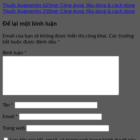
Thuốc Augmentin 625mg: Công dụng, liều dùng & cách dùng
Thuốc Augmentin 250mg: Công dụng, liều dùng & cách dùng
Để lại một bình luận
Email của bạn sẽ không được hiển thị công khai.
Các trường
bắt buộc được đánh dấu
*
Bình luận
*
Tên
*
Email
*
Trang web