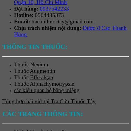
Quận 10, Hồ Chí Minh
Đặt hàng:
0937542233
Hotline:
0564435373
Email:
tracuuthuoctay@gmail.com.
Chịu trách nhiệm nội dung:
Dược sĩ Cao Thanh
Hùng
THÔNG TIN THUỐC:
Thuốc
Nexium
Thuốc
Augmentin
Thuốc
Efferalgan
Thuốc
Alphachymotrypsin
các kiểu quan hệ bằng miệng
Tổng hợp bài viết tại Tra Cứu Thuốc Tây
CÁC TRANG THÔNG TIN: