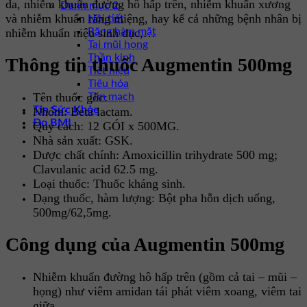
da, nhiễm khuẩn đường hô hấp trên, nhiễm khuẩn xương
Danh mục 2
và nhiễm khuẩn răng miệng, hay kể cả những bệnh nhân bị
Nội tiết
Răng hàm mặt
nhiễm khuẩn niệu sinh dục,…
Tai mũi họng
Thần kinh
Thông tin thuốc Augmentin 500mg
Tiết niệu
Tiêu hóa
Tên thuốc gốc:
Tim mạch
Tin Sức Khỏe
Nhóm: Beta lactam.
Đo BMI
Quy cách: 12 GÓI x 500MG.
Nhà sản xuất: GSK.
Dược chất chính: Amoxicillin trihydrate 500 mg;
Clavulanic acid 62.5 mg.
Loại thuốc: Thuốc kháng sinh.
Dạng thuốc, hàm lượng: Bột pha hỗn dịch uống,
500mg/62,5mg.
Công dụng của Augmentin 500mg
Nhiễm khuẩn đường hô hấp trên (gồm cả tai – mũi –
họng) như viêm amidan tái phát viêm xoang, viêm tai
giữa.