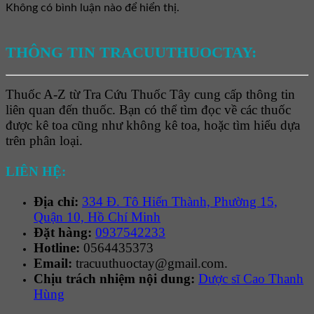
Không có bình luận nào để hiển thị.
THÔNG TIN TRACUUTHUOCTAY:
Thuốc A-Z từ Tra Cứu Thuốc Tây cung cấp thông tin
liên quan đến thuốc. Bạn có thể tìm đọc về các thuốc
được kê toa cũng như không kê toa, hoặc tìm hiểu dựa
trên phân loại.
LIÊN HỆ:
Địa chỉ:
334 Đ. Tô Hiến Thành, Phường 15,
Quận 10, Hồ Chí Minh
Đặt hàng:
0937542233
Hotline:
0564435373
Email:
tracuuthuoctay@gmail.com.
Chịu trách nhiệm nội dung:
Dược sĩ Cao Thanh
Hùng