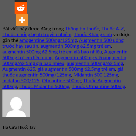
Bài viết này được đăng trong
Thông tin thuốc
,
Thuốc A-Z
,
Thuốc chống bệnh truyền nhiễm
,
Thuốc Kháng sinh
và được
gắn thẻ
amogentine 500mg/125mg
,
Augmentin 500 uống
trước hay sau ăn
,
augmentin 500mg 62.5mg trẻ em
,
augmentin 500mg 62.5mg trẻ em giá bao nhiêu
,
Augmentin
500mg trẻ em liều dùng
,
Augmentin 500mg viênaugmentin
500mg/62 5mg gia bao nhieu
,
augmentin 500mg/62 5mg
,
Augmentin 625
,
giá augmentin 500mg 62.5mg trẻ em
,
giá
thuốc augmentin 500mg/125mg
,
Midantin 500 125mg
,
midatan 500/125
,
Ofmantine 500mg
,
Thuốc Augmentin
500mg
,
Thuốc Midantin 500mg
,
Thuốc Ofmantine 500mg
.
Tra Cứu Thuốc Tây