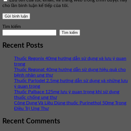
Lưu tên của tôi, email, và trang web trong trình duyệt này
cho lần bình luận kế tiếp của tôi.
Tìm kiếm
Tìm kiếm
Recent Posts
Thuốc Regonix 40mg hướng dẫn sử dụng và lưu ý quan
trọng
Thuốc Regonat 40mg hướng dẫn sử dụng hiệu quả cho
bệnh nhân ung thư
Thuốc Parlodel 2.5mg hướng dẫn sử dụng và những lưu
ý quan trọng
Thuốc Palbace 125mg lưu ý quan trọng khi sử dụng
thuốc chống ung thư
Công Dụng Và Liều Dùng thuốc Purinethol 50mg Trong
Điều Trị Ung Thư
Recent Comments