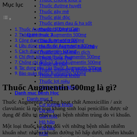
Thuốc chống khối u
Mục lục
Thuốc đường huyết
Thuốc gây mê
Thuốc giải độc
Thuốc giảm đau & hạ sốt
thuốc trị bệnh Gan
Thuốc Augmentin 500mg là gì?
Danh mục 3
Thông tin thuốc Augmentin 500mg
Thuốc trị sỏi thận
Công dụng của Augmentin 500mg
Liều dùng của thuốc Augmentin 500mg
thuốc trị táo bón, tiêu chảy
Cách dùng Augmentin 500mg
Thuốc ức chế miễn dịch
Chỉ định sử dụng thuốc Augmentin 500mg
Thuốc Ung Thư
Chống chỉ định sử dụng Augmentin 500mg
thuốc về mắt
Tác dụng phụ của thuốc Augmentin 500mg
Thuốc vitamin & khoáng chất
Bảo quản thuốc Augmentin 500mg
Thuốc xương khớp
Thuốc lợi niệu
Thuốc Augmentin 500mg là gì?
Nhóm thuốc khác
Danh mục bệnh Học
Danh mục 1
Thuốc Augmentin 500mg hoạt chất Amoxicillin / axit
Cơ xương khớp
clavulanic là một loại kháng sinh loại penicillin được sử
Da liễu
dụng để điều trị nhiều loại bệnh nhiễm trùng do vi khuẩn.
Gan mật
Hô hấp
Một loại thuốc kê đơn đối với những bệnh nhân nhiễm
Hô hấp
khuẩn như: nhiễm khuẩn đường hô hấp dưới, nhiễm khuẩn
Mắt