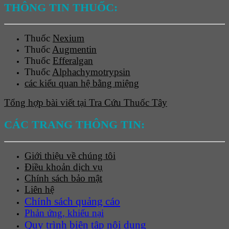
THÔNG TIN THUỐC:
Thuốc
Nexium
Thuốc
Augmentin
Thuốc
Efferalgan
Thuốc
Alphachymotrypsin
các kiểu quan hệ bằng miệng
Tổng hợp bài viết tại Tra Cứu Thuốc Tây
CÁC TRANG THÔNG TIN:
Giới thiệu về chúng tôi
Điều khoản dịch vụ
Chính sách bảo mật
Liên hệ
Chính sách quảng cáo
Phản ứng, khiếu nại
Quy trình biên tập nội dung