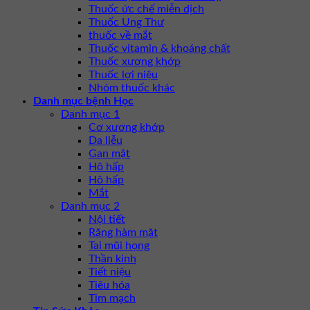
Thuốc ức chế miễn dịch
Thuốc Ung Thư
thuốc về mắt
Thuốc vitamin & khoáng chất
Thuốc xương khớp
Thuốc lợi niệu
Nhóm thuốc khác
Danh mục bệnh Học
Danh mục 1
Cơ xương khớp
Da liễu
Gan mật
Hô hấp
Hô hấp
Mắt
Danh mục 2
Nội tiết
Răng hàm mặt
Tai mũi họng
Thần kinh
Tiết niệu
Tiêu hóa
Tim mạch