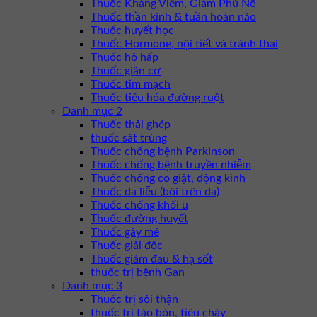
Thuốc Kháng Viêm, Giảm Phù Nề
Thuốc thần kinh & tuần hoàn não
Thuốc huyết học
Thuốc Hormone, nội tiết và tránh thai
Thuốc hô hấp
Thuốc giãn cơ
Thuốc tim mạch
Thuốc tiêu hóa đường ruột
Danh mục 2
Thuốc thải ghép
thuốc sát trùng
Thuốc chống bệnh Parkinson
Thuốc chống bệnh truyền nhiễm
Thuốc chống co giật, động kinh
Thuốc da liễu (bôi trên da)
Thuốc chống khối u
Thuốc đường huyết
Thuốc gây mê
Thuốc giải độc
Thuốc giảm đau & hạ sốt
thuốc trị bệnh Gan
Danh mục 3
Thuốc trị sỏi thận
thuốc trị táo bón, tiêu chảy