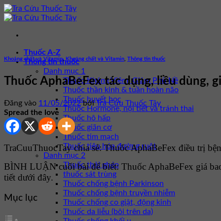
Bỏ
qua
nội
dung
Thuốc A-Z
Khoáng chất và Vitamin
,
Khoáng chất và Vitamin
,
Thông tin thuốc
Thông tin thuốc
Danh mục 1
Thuốc AphaBeFex tác dụng, liều dùng, g
Thuốc Kháng Viêm, Giảm Phù Nề
Thuốc thần kinh & tuần hoàn não
Thuốc huyết học
Đăng vào
11/05/2022
bởi
Tra Cứu Thuốc Tây
Thuốc Hormone, nội tiết và tránh thai
Spread the love
Thuốc hô hấp
Thuốc giãn cơ
Thuốc tim mạch
Thuốc tiêu hóa đường ruột
TraCuuThuocTay chia sẻ: Thuốc AphaBeFex điều trị bện
Danh mục 2
Thuốc thải ghép
BÌNH LUẬN cuối bài để biết: Thuốc AphaBeFex giá bao
thuốc sát trùng
tiết dưới đây.
Thuốc chống bệnh Parkinson
Thuốc chống bệnh truyền nhiễm
Mục lục
Thuốc chống co giật, động kinh
Thuốc da liễu (bôi trên da)