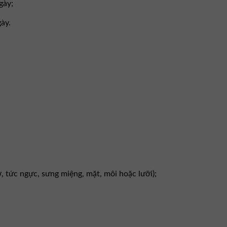
gày;
ày.
, tức ngực, sưng miệng, mặt, môi hoặc lưỡi);