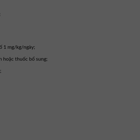
:
tố 1 mg/kg/ngày;
ăn hoặc thuốc bổ sung;
;