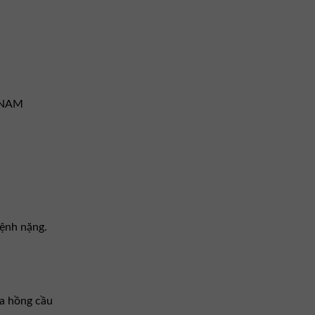
T NAM
bệnh nặng.
ủa hồng cầu