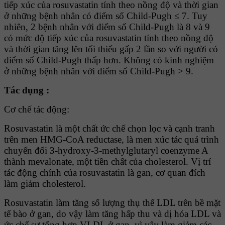
tiếp xúc của rosuvastatin tính theo nồng độ và thời gian
ở những bệnh nhân có điểm số Child-Pugh ≤ 7. Tuy
nhiên, 2 bệnh nhân với điểm số Child-Pugh là 8 và 9
có mức độ tiếp xúc của rosuvastatin tính theo nồng độ
và thời gian tăng lên tối thiểu gấp 2 lần so với người có
điểm số Child-Pugh thấp hơn. Không có kinh nghiệm
ở những bệnh nhân với điểm số Child-Pugh > 9.
Tác dụng :
Cơ chế tác động:
Rosuvastatin là một chất ức chế chọn lọc và cạnh tranh
trên men HMG-CoA reductase, là men xúc tác quá trình
chuyển đổi 3-hydroxy-3-methylglutaryl coenzyme A
thành mevalonate, một tiền chất của cholesterol. Vị trí
tác động chính của rosuvastatin là gan, cơ quan đích
làm giảm cholesterol.
Rosuvastatin làm tăng số lượng thụ thể LDL trên bề mặt
tế bào ở gan, do vậy làm tăng hấp thu và dị hóa LDL và
ức chế sự tổng hợp VLDL ở gan, vì vậy làm giảm các