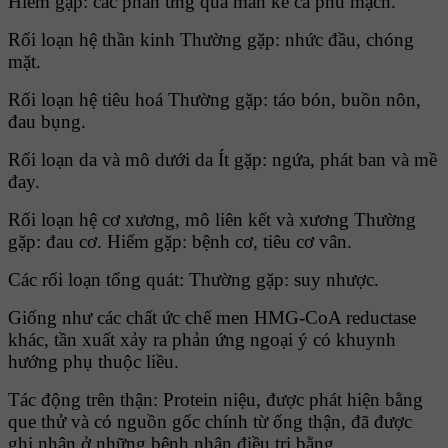
Hiếm gặp: các phản ứng quá mẫn kể cả phù mạch.
Rối loạn hệ thần kinh Thường gặp: nhức đầu, chóng
mặt.
Rối loạn hệ tiêu hoá Thường gặp: táo bón, buồn nôn,
đau bụng.
Rối loạn da và mô dưới da Ít gặp: ngứa, phát ban và mề
đay.
Rối loạn hệ cơ xương, mô liên kết và xương Thường
gặp: đau cơ. Hiếm gặp: bệnh cơ, tiêu cơ vân.
Các rối loạn tổng quát: Thường gặp: suy nhược.
Giống như các chất ức chế men HMG-CoA reductase
khác, tần xuất xảy ra phản ứng ngoại ý có khuynh
hướng phụ thuộc liều.
Tác động trên thận: Protein niệu, được phát hiện bằng
que thử và có nguồn gốc chính từ ống thận, đã được
ghi nhận ở những bệnh nhân điều trị bằng