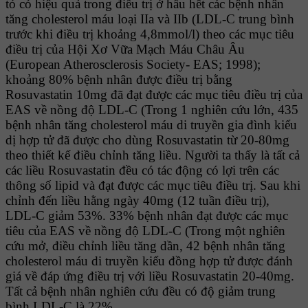
tỏ có hiệu quả trong điều trị ở hầu hết các bệnh nhân
tăng cholesterol máu loại IIa và IIb (LDL-C trung bình
trước khi điều trị khoảng 4,8mmol/l) theo các mục tiêu
điều trị của Hội Xơ Vữa Mạch Máu Châu Âu
(European Atherosclerosis Society- EAS; 1998);
khoảng 80% bệnh nhân được điều trị bằng
Rosuvastatin 10mg đã đạt được các mục tiêu điều trị của
EAS về nồng độ LDL-C (Trong 1 nghiên cứu lớn, 435
bệnh nhân tăng cholesterol máu di truyền gia đình kiểu
dị hợp tử đã được cho dùng Rosuvastatin từ 20-80mg
theo thiết kế điều chỉnh tăng liều. Người ta thấy là tất cả
các liều Rosuvastatin đều có tác động có lợi trên các
thông số lipid và đạt được các mục tiêu điều trị. Sau khi
chỉnh đến liều hằng ngày 40mg (12 tuần điều trị),
LDL-C giảm 53%. 33% bệnh nhân đạt được các mục
tiêu của EAS về nồng độ LDL-C (Trong một nghiên
cứu mở, điều chỉnh liều tăng dần, 42 bệnh nhân tăng
cholesterol máu di truyền kiểu đồng hợp tử được đánh
giá về đáp ứng điều trị với liều Rosuvastatin 20-40mg.
Tất cả bệnh nhân nghiên cứu đều có độ giảm trung
bình LDL-C là 22%.