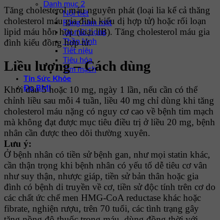
Danh mục 2
Tăng cholesterol máu nguyên phát (loại lia kể cả thăng
Nội tiết
cholesterol máu gia đình kiểu dị hợp tử) hoặc rối loạn
Răng hàm mặt
lipid máu hỗn hợp (loại llB). Tăng cholesterol máu gia
Tai mũi họng
Thần kinh
đình kiểu đồng hợp tử.
Tiết niệu
Tiêu hóa
Liều lượng – Cách dùng
Tim mạch
Tin Sức Khỏe
Đo BMI
Khởi đầu 5 hoặc 10 mg, ngày 1 lần, nếu cần có thể
chỉnh liều sau mỗi 4 tuần, liều 40 mg chỉ dùng khi tăng
cholesterol máu nặng có nguy cơ cao về bệnh tim mạch
mà không đạt được mục tiêu điều trị ở liều 20 mg, bệnh
nhân cần được theo dõi thường xuyên.
Lưu ý:
Ở bệnh nhân có tiền sử bệnh gan, như mọi statin khác,
cần thận trọng khi bệnh nhân có yếu tố dễ tiêu cơ vân
như suy thận, nhược giáp, tiền sử bản thân hoặc gia
đình có bệnh di truyền về cơ, tiền sử độc tính trên cơ do
các chất ức chế men HMG-CoA reductase khác hoặc
fibrate, nghiện rượu, trên 70 tuổi, các tình trạng gây
tăng nồng độ thuốc trong máu, dùng đồng thời với