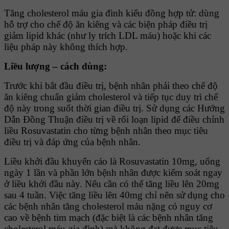
Tăng cholesterol máu gia đình kiểu đồng hợp tử: dùng
hỗ trợ cho chế độ ăn kiêng và các biện pháp điều trị
giảm lipid khác (như ly trích LDL máu) hoặc khi các
liệu pháp này không thích hợp.
Liều lượng – cách dùng:
Trước khi bắt đầu điều trị, bệnh nhân phải theo chế độ
ăn kiêng chuẩn giảm cholesterol và tiếp tục duy trì chế
độ này trong suốt thời gian điều trị. Sử dụng các Hướng
Dẫn Ðồng Thuận điều trị về rối loạn lipid để điều chỉnh
liều Rosuvastatin cho từng bệnh nhân theo mục tiêu
điều trị và đáp ứng của bệnh nhân.
Liều khởi đầu khuyến cáo là Rosuvastatin 10mg, uống
ngày 1 lần và phần lớn bệnh nhân được kiểm soát ngay
ở liều khởi đầu này. Nếu cần có thể tăng liều lên 20mg
sau 4 tuần. Việc tăng liều lên 40mg chỉ nên sử dụng cho
các bệnh nhân tăng cholesterol máu nặng có nguy cơ
cao về bệnh tim mạch (đặc biệt là các bệnh nhân tăng
cholesterol máu gia đình) mà không đạt được mục tiêu