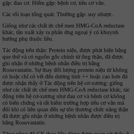
gặp: đau cơ. Hiếm gặp: bệnh cơ, tiêu cơ vân.
Các rối loạn tổng quát: Thường gặp: suy nhược.
Giống như các chất ức chế men HMG-CoA reductase
khác, tần xuất xảy ra phản ứng ngoại ý có khuynh
hướng phụ thuộc liều.
Tác động trên thận: Protein niệu, được phát hiện bằng
que thử và có nguồn gốc chính từ ống thận, đã được
ghi nhận ở những bệnh nhân điều trị bằng
Rosuvastatin. Sự thay đổi lượng protein niệu từ không
có hoặc chỉ có vết đến dương tính ++ hoặc cao hơn đã
được nhận thấy ở Tác động trên hệ cơ-xương: giống
như các chất ức chế men HMG-CoA reductase khác, tác
động trên hệ cơ-xương như đau cơ và bệnh cơ không
có biến chứng và rất hiếm trường hợp tiêu cơ vân mà
đôi khi có liên quan đến sự tổn thương chức năng thận
đã được ghi nhận ở những bệnh nhân được điều trị
bằng Rosuvastatin.
Tăng nồng độ CK theo liều dùng được quan sát thấy ở