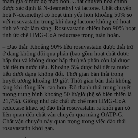
tham gia ở mức độ thấp hơn. Chất chuyển hoá chính
được xác định là N-desmethyl và lactone. Chất chuyển
hoá N-desmethyl có hoạt tính yếu hơn khoảng 50% so
với rosuvastatin trong khi dạng lactone không có hoạt
tính về mặt lâm sàng. Rosuvastatin chiếm hơn 90% hoạt
tính ức chế HMG-CoA reductase trong tuần hoàn.
– Ðào thải: Khoảng 90% liều rosuvastatin được thải trừ
ở dạng không đổi qua phân (bao gồm hoạt chất được
hấp thu và không được hấp thu) và phần còn lại được
bài tiết ra nước tiểu. Khoảng 5% được bài tiết ra nước
tiểu dưới dạng không đổi. Thời gian bán thải trong
huyết tương khoảng 19 giờ. Thời gian bán thải không
tăng khi dùng liều cao hơn. Ðộ thanh thải trong huyết
tương trung bình khoảng 50 lít/giờ (hệ số biến thiên là
21,7%). Giống như các chất ức chế men HMG-CoA
reductase khác, sự đào thải rosuvastatin ra khỏi gan có
liên quan đến chất vận chuyển qua màng OATP-C.
Chất vận chuyển này quan trọng trong việc đào thải
rosuvastatin khỏi gan.