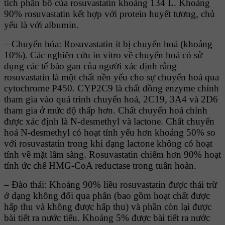
tích phân bố của rosuvastatin khoảng 134 L. Khoảng
90% rosuvastatin kết hợp với protein huyết tương, chủ
yếu là với albumin.
– Chuyển hóa: Rosuvastatin ít bị chuyển hoá (khoảng
10%). Các nghiên cứu in vitro về chuyển hoá có sử
dụng các tế bào gan của người xác định rằng
rosuvastatin là một chất nền yếu cho sự chuyển hoá qua
cytochrome P450. CYP2C9 là chất đồng enzyme chính
tham gia vào quá trình chuyển hoá, 2C19, 3A4 và 2D6
tham gia ở mức độ thấp hơn. Chất chuyển hoá chính
được xác định là N-desmethyl và lactone. Chất chuyển
hoá N-desmethyl có hoạt tính yếu hơn khoảng 50% so
với rosuvastatin trong khi dạng lactone không có hoạt
tính về mặt lâm sàng. Rosuvastatin chiếm hơn 90% hoạt
tính ức chế HMG-CoA reductase trong tuần hoàn.
– Ðào thải: Khoảng 90% liều rosuvastatin được thải trừ
ở dạng không đổi qua phân (bao gồm hoạt chất được
hấp thu và không được hấp thu) và phần còn lại được
bài tiết ra nước tiểu. Khoảng 5% được bài tiết ra nước