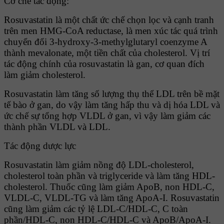
Cơ chế tác động:
Rosuvastatin là một chất ức chế chọn lọc và cạnh tranh
trên men HMG-CoA reductase, là men xúc tác quá trình
chuyển đổi 3-hydroxy-3-methylglutaryl coenzyme A
thành mevalonate, một tiền chất của cholesterol. Vị trí
tác động chính của rosuvastatin là gan, cơ quan đích
làm giảm cholesterol.
Rosuvastatin làm tăng số lượng thụ thể LDL trên bề mặt
tế bào ở gan, do vậy làm tăng hấp thu và dị hóa LDL và
ức chế sự tổng hợp VLDL ở gan, vì vậy làm giảm các
thành phần VLDL và LDL.
Tác động dược lực
Rosuvastatin làm giảm nồng độ LDL-cholesterol,
cholesterol toàn phần và triglyceride và làm tăng HDL-
cholesterol. Thuốc cũng làm giảm ApoB, non HDL-C,
VLDL-C, VLDL-TG và làm tăng ApoA-I. Rosuvastatin
cũng làm giảm các tỷ lệ LDL-C/HDL-C, C toàn
phần/HDL-C, non HDL-C/HDL-C và ApoB/ApoA-I.