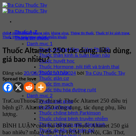
Bỏ
qua
nội
dung
Thuốc A-Z
chống nhiễm khuẩn
,
kháng nấm
,
kháng virus
,
Thông tin thuốc
,
Thuốc trị ký sinh trùng
,
Thuốc trị ký sinh trùng, chống nhiễm khuẩn
Thông tin thuốc
Danh mục 1
Thuốc Kháng Viêm, Giảm Phù Nề
Thuốc Altamet 250 tác dụng, liều dùng,
Thuốc thần kinh & tuần hoàn não
giá bao nhiêu?
Thuốc huyết học
Thuốc Hormone, nội tiết và tránh thai
Thuốc hô hấp
Đăng vào
20/08/2020
21/10/2024
bởi
Tra Cứu Thuốc Tây
Thuốc giãn cơ
Spread the love
Thuốc tim mạch
Thuốc tiêu hóa đường ruột
Danh mục 2
TraCuuThuocTay chia sẻ: Thuốc Altamet 250 điều trị
Thuốc thải ghép
bệnh gì?. Altamet 250 công dụng, tác dụng phụ, liều
thuốc sát trùng
Thuốc chống bệnh Parkinson
lượng.
Thuốc chống bệnh truyền nhiễm
Thuốc chống co giật, động kinh
BÌNH LUẬN cuối bài để biết: Thuốc Altamet 250 giá
Thuốc da liễu (bôi trên da)
bao nhiêu? mua ở đâu? Tp HCM, Hà Nội, Cần Thơ,