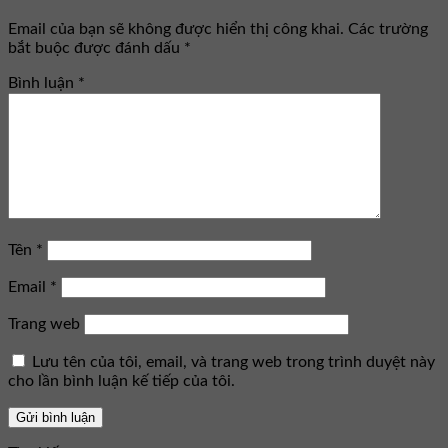
Email của bạn sẽ không được hiển thị công khai.
Các trường
bắt buộc được đánh dấu
*
Bình luận
*
Tên
*
Email
*
Trang web
Lưu tên của tôi, email, và trang web trong trình duyệt này
cho lần bình luận kế tiếp của tôi.