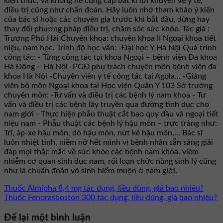
kiến thức, và không hề cung cấp bất kì lời khuyên về y tế,
điều trị cũng như chẩn đoán. Hãy luôn nhớ tham khảo ý kiến
của bác sĩ hoặc các chuyên gia trước khi bắt đầu, dừng hay
thay đổi phương pháp điều trị, chăm sóc sức khỏe. Tác giả :
Trương Phú Hải Chuyên khoa: chuyên khoa II Ngoại khoa tiết
niệu, nam học. Trình độ học vấn: -Đại học Y Hà Nội Quá trình
công tác: - Từng công tác tại khoa Ngoại – bệnh viện Đa khoa
Hà Đông – Hà Nội -PGĐ phụ trách chuyên môn bệnh viện đa
khoa Hà Nội -Chuyên viên y tế công tác tại Agola... -Giảng
viên bộ môn Ngoại khoa tại Học viện Quân Y 103 Sở trưởng
chuyên môn: -Tư vấn và điều trị các bệnh lý nam khoa - Tư
vấn và điều trị các bệnh lây truyền qua đường tình dục cho
nam giới - Thực hiện phẫu thuật cắt bao quy đầu và ngoại tiết
niệu nam - Phẫu thuật các bệnh lý hậu môn – trực tràng như:
Trĩ, áp-xe hậu môn, dò hậu môn, nứt kẽ hậu môn,... Bác sĩ
luôn nhiệt tình, niềm nở hết mình vì bệnh nhân sẵn sàng giải
đáp mọi thắc mắc về sức khỏe các bệnh nam khoa, viêm
nhiễm cơ quan sinh dục nam, rối loạn chức năng sinh lý cũng
như là chuẩn đoán vô sinh hiếm muộn ở nam giới.
Thuốc Almipha 8,4 mg tác dụng, liều dùng, giá bao nhiêu?
Thuốc Fenorasboston 300 tác dụng, liều dùng, giá bao nhiêu?
Để lại một bình luận