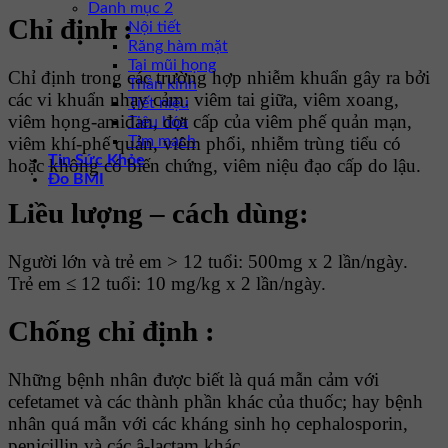
Danh mục 2
Chỉ định :
Nội tiết
Răng hàm mặt
Tai mũi họng
Chỉ định trong các trường hợp nhiễm khuẩn gây ra bởi
Thần kinh
các vi khuẩn nhạy cảm: viêm tai giữa, viêm xoang,
Tiết niệu
viêm họng-amidan, đợt cấp của viêm phế quản mạn,
Tiêu hóa
Tim mạch
viêm khí-phế quản, viêm phổi, nhiễm trùng tiểu có
Tin Sức Khỏe
hoặc không có biến chứng, viêm niệu đạo cấp do lậu.
Đo BMI
Liều lượng – cách dùng:
Người lớn và trẻ em > 12 tuổi: 500mg x 2 lần/ngày.
Trẻ em ≤ 12 tuổi: 10 mg/kg x 2 lần/ngày.
Chống chỉ định :
Những bệnh nhân được biết là quá mẫn cảm với
cefetamet và các thành phần khác của thuốc; hay bệnh
nhân quá mẫn với các kháng sinh họ cephalosporin,
penicillin và các â-lactam khác.