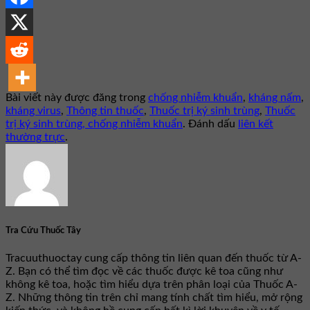
Bài viết này được đăng trong
chống nhiễm khuẩn
,
kháng nấm
,
kháng virus
,
Thông tin thuốc
,
Thuốc trị ký sinh trùng
,
Thuốc
trị ký sinh trùng, chống nhiễm khuẩn
. Đánh dấu
liên kết
thường trực
.
Tra Cứu Thuốc Tây
Tracuuthuoctay cung cấp thông tin liên quan đến thuốc từ A-
Z. Bạn có thể tìm đọc về các thuốc được kê toa cũng như
không kê toa, hoặc tìm hiểu dựa trên phân loại của Thuốc A-
Z. Những thông tin trên chỉ mang tính chất tìm hiểu, mở rộng