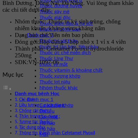
Thuốc chống khối u
Bình Dương, Đồng Nai, Đà Nẵng. Vui lòng tham khảo
Thuốc đường huyết
các chi tiết dưới đây.
Thuốc gây mê
Thuốc giải độc
Nhóm thuốc:
Thuốc trị ký sinh trùng, chống
Thuốc giảm đau & hạ sốt
nhiễm khuẩn, kháng virus,kháng nấm
thuốc trị bệnh Gan
Dạng bào chế:
Viên nén bao phim
Danh mục 3
Đóng gói:
Hộp đựng 5 hộp nhỏ x 1 vỉ x 4 viên
Thuốc trị sỏi thận
thuốc trị táo bón, tiêu chảy
Thành phần:
Cefetamet Pivoxil hydrochloride
Thuốc ức chế miễn dịch
250mg
Thuốc Ung Thư
SĐK:
VN-1097-06
thuốc về mắt
Thuốc vitamin & khoáng chất
Mục lục
Thuốc xương khớp
Thuốc lợi niệu
Nhóm thuốc khác
Danh mục bệnh Học
Danh mục 1
Chỉ định :
Cơ xương khớp
Liều lượng – cách dùng:
Chống chỉ định :
Da liễu
Thận trọng lúc dùng :
Gan mật
Tương tác thuốc :
Hô hấp
Tác dụng phụ
Hô hấp
Thông tin thành phần Cefetamet Pivoxil
Mắt