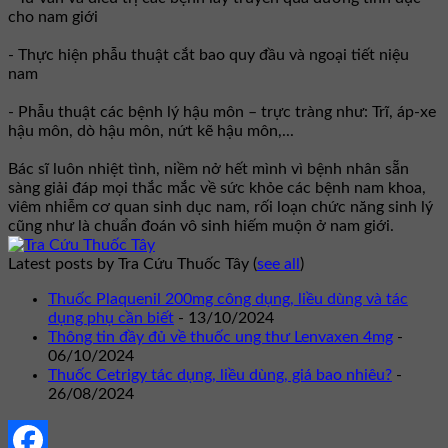
cho nam giới
- Thực hiện phẫu thuật cắt bao quy đầu và ngoại tiết niệu
nam
- Phẫu thuật các bệnh lý hậu môn – trực tràng như: Trĩ, áp-xe
hậu môn, dò hậu môn, nứt kẽ hậu môn,...
Bác sĩ luôn nhiệt tình, niềm nở hết mình vì bệnh nhân sẵn
sàng giải đáp mọi thắc mắc về sức khỏe các bệnh nam khoa,
viêm nhiễm cơ quan sinh dục nam, rối loạn chức năng sinh lý
cũng như là chuẩn đoán vô sinh hiếm muộn ở nam giới.
Latest posts by Tra Cứu Thuốc Tây
(
see all
)
Thuốc Plaquenil 200mg công dụng, liều dùng và tác
dụng phụ cần biết
- 13/10/2024
Thông tin đầy đủ về thuốc ung thư Lenvaxen 4mg
-
06/10/2024
Thuốc Cetrigy tác dụng, liều dùng, giá bao nhiêu?
-
26/08/2024