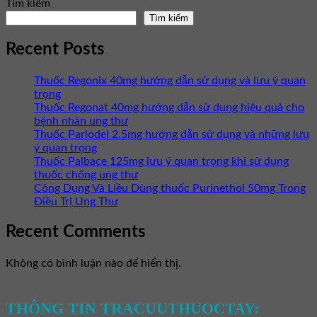
Tìm kiếm
Tìm kiếm
Recent Posts
Thuốc Regonix 40mg hướng dẫn sử dụng và lưu ý quan
trọng
Thuốc Regonat 40mg hướng dẫn sử dụng hiệu quả cho
bệnh nhân ung thư
Thuốc Parlodel 2.5mg hướng dẫn sử dụng và những lưu
ý quan trọng
Thuốc Palbace 125mg lưu ý quan trọng khi sử dụng
thuốc chống ung thư
Công Dụng Và Liều Dùng thuốc Purinethol 50mg Trong
Điều Trị Ung Thư
Recent Comments
Không có bình luận nào để hiển thị.
THÔNG TIN TRACUUTHUOCTAY: