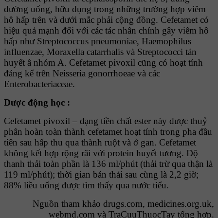
đường uống, hữu dụng trong những trường hợp viêm
hô hấp trên và dưới mắc phải cộng đồng. Cefetamet có
hiệu quả mạnh đối với các tác nhân chính gây viêm hô
hấp như Streptococcus pneumoniae, Haemophilus
influenzae, Moraxella catarrhalis và Streptococci tán
huyết â nhóm A. Cefetamet pivoxil cũng có hoạt tính
đáng kể trên Neisseria gonorrhoeae và các
Enterobacteriaceae.
Dược động học :
Cefetamet pivoxil – dạng tiền chất ester này được thuỷ
phân hoàn toàn thành cefetamet hoạt tính trong pha đầu
tiên sau hấp thu qua thành ruột và ở gan. Cefetamet
không kết hợp rộng rãi với protein huyết tương. Độ
thanh thải toàn phần là 136 ml/phút (thải trừ qua thận là
119 ml/phút); thời gian bán thải sau cùng là 2,2 giờ;
88% liều uống được tìm thấy qua nước tiểu.
Nguồn tham khảo drugs.com, medicines.org.uk,
webmd.com và
TraCuuThuocTay
tổng hợp.