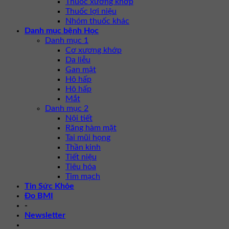
Thuốc xương khớp
Thuốc lợi niệu
Nhóm thuốc khác
Danh mục bệnh Học
Danh mục 1
Cơ xương khớp
Da liễu
Gan mật
Hô hấp
Hô hấp
Mắt
Danh mục 2
Nội tiết
Răng hàm mặt
Tai mũi họng
Thần kinh
Tiết niệu
Tiêu hóa
Tim mạch
Tin Sức Khỏe
Đo BMI
-
Newsletter