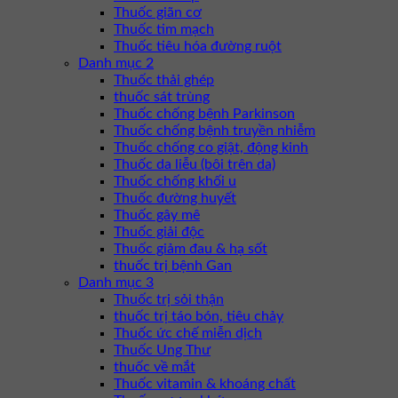
Thuốc giãn cơ
Thuốc tim mạch
Thuốc tiêu hóa đường ruột
Danh mục 2
Thuốc thải ghép
thuốc sát trùng
Thuốc chống bệnh Parkinson
Thuốc chống bệnh truyền nhiễm
Thuốc chống co giật, động kinh
Thuốc da liễu (bôi trên da)
Thuốc chống khối u
Thuốc đường huyết
Thuốc gây mê
Thuốc giải độc
Thuốc giảm đau & hạ sốt
thuốc trị bệnh Gan
Danh mục 3
Thuốc trị sỏi thận
thuốc trị táo bón, tiêu chảy
Thuốc ức chế miễn dịch
Thuốc Ung Thư
thuốc về mắt
Thuốc vitamin & khoáng chất