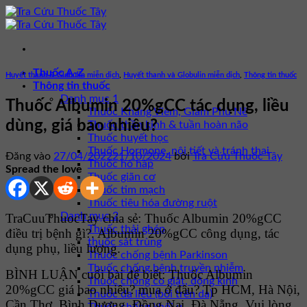
Bỏ
qua
nội
dung
Thuốc A-Z
Huyết thanh & Globulin miễn dịch
,
Huyết thanh và Globulin miễn dịch
,
Thông tin thuốc
Thông tin thuốc
Danh mục 1
Thuốc Albumin 20%gCC tác dụng, liều
Thuốc Kháng Viêm, Giảm Phù Nề
dùng, giá bao nhiêu?
Thuốc thần kinh & tuần hoàn não
Thuốc huyết học
Thuốc Hormone, nội tiết và tránh thai
Đăng vào
27/04/2022
21/10/2024
bởi
Tra Cứu Thuốc Tây
Thuốc hô hấp
Spread the love
Thuốc giãn cơ
Thuốc tim mạch
Thuốc tiêu hóa đường ruột
Danh mục 2
TraCuuThuocTay chia sẻ: Thuốc Albumin 20%gCC
Thuốc thải ghép
điều trị bệnh gì?. Albumin 20%gCC công dụng, tác
thuốc sát trùng
dụng phụ, liều lượng.
Thuốc chống bệnh Parkinson
Thuốc chống bệnh truyền nhiễm
BÌNH LUẬN cuối bài để biết: Thuốc Albumin
Thuốc chống co giật, động kinh
20%gCC giá bao nhiêu? mua ở đâu? Tp HCM, Hà Nội,
Thuốc da liễu (bôi trên da)
Cần Thơ, Bình Dương, Đồng Nai, Đà Nẵng. Vui lòng