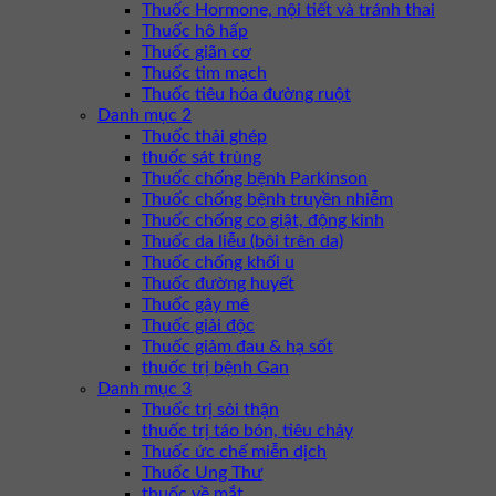
Thuốc Hormone, nội tiết và tránh thai
Thuốc hô hấp
Thuốc giãn cơ
Thuốc tim mạch
Thuốc tiêu hóa đường ruột
Danh mục 2
Thuốc thải ghép
thuốc sát trùng
Thuốc chống bệnh Parkinson
Thuốc chống bệnh truyền nhiễm
Thuốc chống co giật, động kinh
Thuốc da liễu (bôi trên da)
Thuốc chống khối u
Thuốc đường huyết
Thuốc gây mê
Thuốc giải độc
Thuốc giảm đau & hạ sốt
thuốc trị bệnh Gan
Danh mục 3
Thuốc trị sỏi thận
thuốc trị táo bón, tiêu chảy
Thuốc ức chế miễn dịch
Thuốc Ung Thư
thuốc về mắt