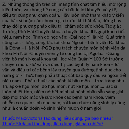
Z. Những thông tin trên chỉ mang tính chất tìm hiểu, mở rộng
kiến thức, và không hề cung cấp bất kì lời khuyên về y tế,
điều trị cũng như chẩn đoán. Hãy luôn nhớ tham khảo ý kiến
của bác sĩ hoặc các chuyên gia trước khi bắt đầu, dừng hay
thay đổi phương pháp điều trị, chăm sóc sức khỏe. Tác giả :
Trương Phú Hải Chuyên khoa: chuyên khoa II Ngoại khoa tiết
niệu, nam học. Trình độ học vấn: -Đại học Y Hà Nội Quá trình
công tác: - Từng công tác tại khoa Ngoại – bệnh viện Đa khoa
Hà Đông – Hà Nội -PGĐ phụ trách chuyên môn bệnh viện đa
khoa Hà Nội -Chuyên viên y tế công tác tại Agola... -Giảng
viên bộ môn Ngoại khoa tại Học viện Quân Y 103 Sở trưởng
chuyên môn: -Tư vấn và điều trị các bệnh lý nam khoa - Tư
vấn và điều trị các bệnh lây truyền qua đường tình dục cho
nam giới - Thực hiện phẫu thuật cắt bao quy đầu và ngoại tiết
niệu nam - Phẫu thuật các bệnh lý hậu môn – trực tràng như:
Trĩ, áp-xe hậu môn, dò hậu môn, nứt kẽ hậu môn,... Bác sĩ
luôn nhiệt tình, niềm nở hết mình vì bệnh nhân sẵn sàng giải
đáp mọi thắc mắc về sức khỏe các bệnh nam khoa, viêm
nhiễm cơ quan sinh dục nam, rối loạn chức năng sinh lý cũng
như là chuẩn đoán vô sinh hiếm muộn ở nam giới.
Thuốc Maxxvictoria tác dụng, liều dùng, giá bao nhiêu?
Thuốc Sirdalud tác dụng, liều dùng, giá bao nhiêu?