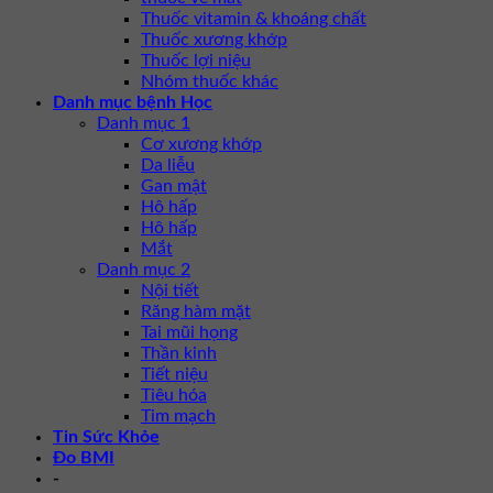
Thuốc vitamin & khoáng chất
Thuốc xương khớp
Thuốc lợi niệu
Nhóm thuốc khác
Danh mục bệnh Học
Danh mục 1
Cơ xương khớp
Da liễu
Gan mật
Hô hấp
Hô hấp
Mắt
Danh mục 2
Nội tiết
Răng hàm mặt
Tai mũi họng
Thần kinh
Tiết niệu
Tiêu hóa
Tim mạch
Tin Sức Khỏe
Đo BMI
-