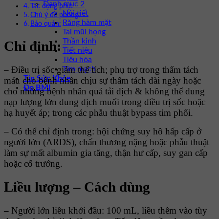
Danh mục 2
Tác dụng phụ:
Nội tiết
Chú ý đề phòng:
Răng hàm mặt
Bảo quản:
Tai mũi họng
Thần kinh
Chỉ định:
Tiết niệu
Tiêu hóa
– Ðiều trị sốc giảm thể tích; phụ trợ trong thẩm tách
Tim mạch
Tin Sức Khỏe
máu cho bệnh nhân chịu sự thẩm tách dài ngày hoặc
Đo BMI
cho những bệnh nhân quá tải dịch & không thể dung
nạp lượng lớn dung dịch muối trong điều trị sốc hoặc
hạ huyết áp; trong các phẫu thuật bypass tim phổi.
– Có thể chỉ định trong: hội chứng suy hô hấp cấp ở
người lớn (ARDS), chấn thương nặng hoặc phẫu thuật
làm sự mất albumin gia tăng, thận hư cấp, suy gan cấp
hoặc cổ trướng.
Liều lượng – Cách dùng
– Người lớn liều khởi đầu: 100 mL, liều thêm vào tùy