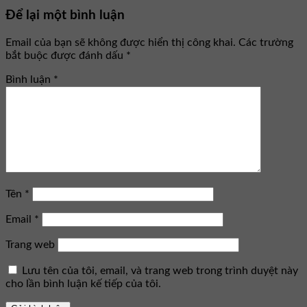
Để lại một bình luận
Email của bạn sẽ không được hiển thị công khai.
Các trường
bắt buộc được đánh dấu
*
Bình luận
*
Tên
*
Email
*
Trang web
Lưu tên của tôi, email, và trang web trong trình duyệt này
cho lần bình luận kế tiếp của tôi.