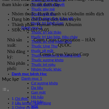
Thuốc chống khối u
tham khảo các chi tiết dưới đây.
Thuốc đường huyết
Thuốc gây mê
Nhóm thuốc:
Huyết thanh và Globulin miễn dịch
Thuốc giải độc
Dạng bào chế:
Dung dịch tiêm truyền
Thuốc giảm đau & hạ sốt
thuốc trị bệnh Gan
Thành phần:
Human Serum Albumin
Danh mục 3
SĐK:
VN-10179-05
Thuốc trị sỏi thận
thuốc trị táo bón, tiêu chảy
Nhà sản
Green Cross Corporation – HÀN
Thuốc ức chế miễn dịch
xuất:
QUỐC
Thuốc Ung Thư
Nhà đăng
thuốc về mắt
Green Cross Vaccine Corp
Thuốc vitamin & khoáng chất
ký:
Thuốc xương khớp
Nhà phân
Thuốc lợi niệu
phối:
Nhóm thuốc khác
Danh mục bệnh Học
Danh mục 1
Mục lục
Cơ xương khớp
Da liễu
Gan mật
Hô hấp
Chỉ định:
Hô hấp
Liều lượng – Cách dùng
Mắt
Chống chỉ định: