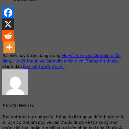
Bài viết này được đăng trong
Huyết thanh & Globulin miễn
dịch
,
Huyết thanh và Globulin miễn dịch
,
Thông tin thuốc
.
Đánh dấu
liên kết thường trực
.
Tra Cứu Thuốc Tây
Tracuuthuoctay cung cấp thông tin liên quan đến thuốc từ A-
Z. Bạn có thể tìm đọc về các thuốc được kê toa cũng như
không kê toa, hoặc tìm hiểu dựa trên phân loại của Thuốc A-