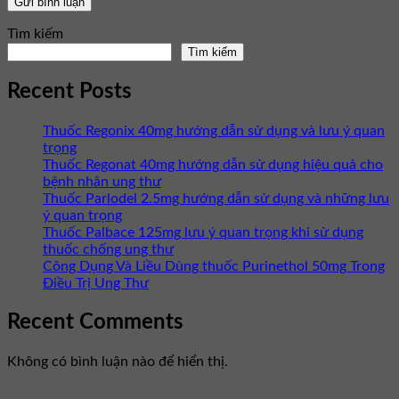
Tìm kiếm
Tìm kiếm
Recent Posts
Thuốc Regonix 40mg hướng dẫn sử dụng và lưu ý quan
trọng
Thuốc Regonat 40mg hướng dẫn sử dụng hiệu quả cho
bệnh nhân ung thư
Thuốc Parlodel 2.5mg hướng dẫn sử dụng và những lưu
ý quan trọng
Thuốc Palbace 125mg lưu ý quan trọng khi sử dụng
thuốc chống ung thư
Công Dụng Và Liều Dùng thuốc Purinethol 50mg Trong
Điều Trị Ung Thư
Recent Comments
Không có bình luận nào để hiển thị.