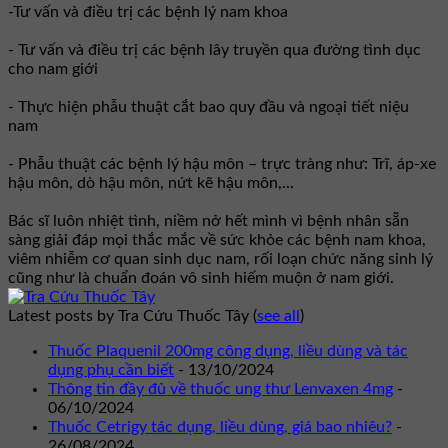
-Tư vấn và điều trị các bệnh lý nam khoa
- Tư vấn và điều trị các bệnh lây truyền qua đường tình dục
cho nam giới
- Thực hiện phẫu thuật cắt bao quy đầu và ngoại tiết niệu
nam
- Phẫu thuật các bệnh lý hậu môn – trực tràng như: Trĩ, áp-xe
hậu môn, dò hậu môn, nứt kẽ hậu môn,...
Bác sĩ luôn nhiệt tình, niềm nở hết mình vì bệnh nhân sẵn
sàng giải đáp mọi thắc mắc về sức khỏe các bệnh nam khoa,
viêm nhiễm cơ quan sinh dục nam, rối loạn chức năng sinh lý
cũng như là chuẩn đoán vô sinh hiếm muộn ở nam giới.
Latest posts by Tra Cứu Thuốc Tây
(
see all
)
Thuốc Plaquenil 200mg công dụng, liều dùng và tác
dụng phụ cần biết
- 13/10/2024
Thông tin đầy đủ về thuốc ung thư Lenvaxen 4mg
-
06/10/2024
Thuốc Cetrigy tác dụng, liều dùng, giá bao nhiêu?
-
26/08/2024