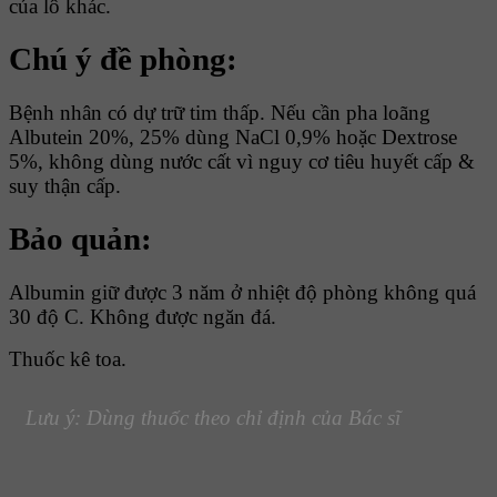
của lô khác.
Chú ý đề phòng:
Bệnh nhân có dự trữ tim thấp. Nếu cần pha loãng
Albutein 20%, 25% dùng NaCl 0,9% hoặc Dextrose
5%, không dùng nước cất vì nguy cơ tiêu huyết cấp &
suy thận cấp.
Bảo quản:
Albumin giữ được 3 năm ở nhiệt độ phòng không quá
30 độ C. Không được ngăn đá.
Thuốc kê toa.
Lưu ý: Dùng thuốc theo chỉ định của Bác sĩ