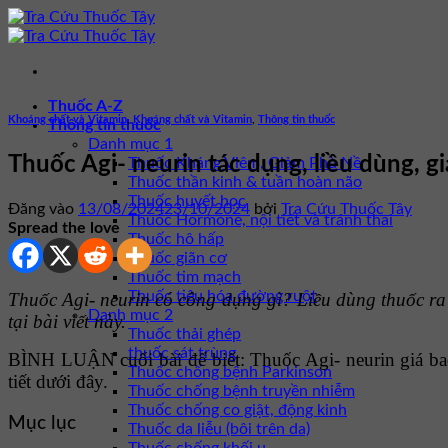
Bỏ
qua
nội
dung
Thuốc A-Z
Khoáng chất và Vitamin
,
Khoáng chất và Vitamin
,
Thông tin thuốc
Thông tin thuốc
Danh mục 1
Thuốc Agi- neurin tác dụng, liều dùng, g
Thuốc Kháng Viêm, Giảm Phù Nề
Thuốc thần kinh & tuần hoàn não
Thuốc huyết học
Đăng vào
13/08/2024
23/10/2024
bởi
Tra Cứu Thuốc Tây
Thuốc Hormone, nội tiết và tránh thai
Spread the love
Thuốc hô hấp
Thuốc giãn cơ
Thuốc tim mạch
Thuốc tiêu hóa đường ruột
Thuốc Agi- neurin có công dụng gì? Liều dùng thuốc ra 
Danh mục 2
tại bài viết này.
Thuốc thải ghép
thuốc sát trùng
BÌNH LUẬN cuối bài để biết: Thuốc Agi- neurin giá b
Thuốc chống bệnh Parkinson
tiết dưới đây.
Thuốc chống bệnh truyền nhiễm
Thuốc chống co giật, động kinh
Mục lục
Thuốc da liễu (bôi trên da)