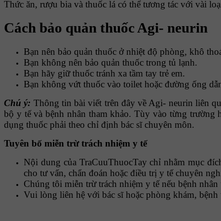
Thức ăn, rượu bia và thuốc lá có thể tương tác với vài lo
Cách bảo quản thuốc Agi- neurin
Bạn nên bảo quản thuốc ở nhiệt độ phòng, khô thoáng
Bạn không nên bảo quản thuốc trong tủ lạnh.
Bạn hãy giữ thuốc tránh xa tầm tay trẻ em.
Bạn không vứt thuốc vào toilet hoặc đường ống dẫ
Chú ý:
Thông tin bài viết trên đây về Agi- neurin
liên q
bộ y tế và bệnh nhân tham khảo.
Tùy vào từng trường hợ
dụng thuốc phải theo chỉ định bác sĩ chuyên môn.
Tuyên bố miễn trừ trách nhiệm y tế
Nội dung của TraCuuThuocTay chỉ nhằm mục đích c
cho tư vấn, chẩn đoán hoặc điều trị y tế chuyên ngh
Chúng tôi miễn trừ trách nhiệm y tế nếu bệnh nhân 
Vui lòng liên hệ với bác sĩ hoặc phòng khám, bệnh 