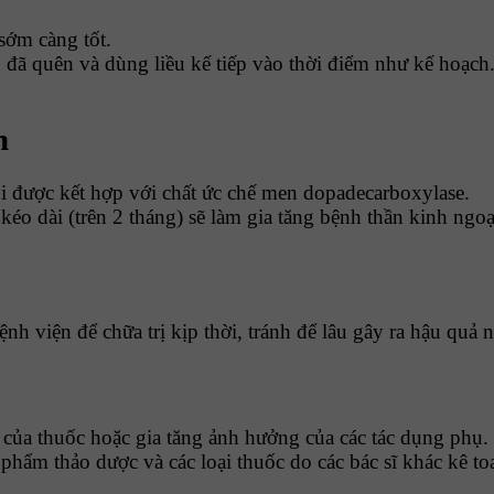
sớm càng tốt.
u đã quên và dùng liều kế tiếp vào thời điểm như kế hoạch
n
i được kết hợp với chất ức chế men dopadecarboxylase.
éo dài (trên 2 tháng) sẽ làm gia tăng bệnh thần kinh ngoạ
h viện để chữa trị kịp thời, tránh để lâu gây ra hậu quả
ủa thuốc hoặc gia tăng ảnh hưởng của các tác dụng phụ. Hã
 phẩm thảo dược và các loại thuốc do các bác sĩ khác kê to