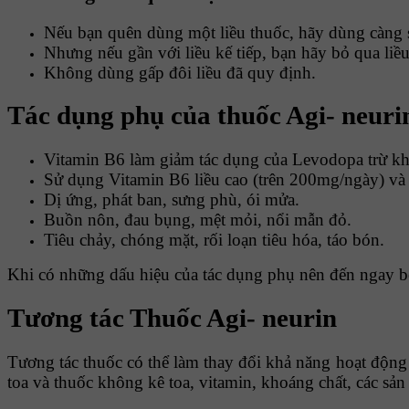
Nếu bạn quên dùng một liều thuốc, hãy dùng càng 
Nhưng nếu gần với liều kế tiếp, bạn hãy bỏ qua liề
Không dùng gấp đôi liều đã quy định.
Tác dụng phụ của thuốc Agi- neuri
Vitamin B6 làm giảm tác dụng của Levodopa trừ kh
Sử dụng Vitamin B6 liều cao (trên 200mg/ngày) và k
Dị ứng, phát ban, sưng phù, ói mửa.
Buồn nôn, đau bụng, mệt mỏi, nổi mẫn đỏ.
Tiêu chảy, chóng mặt, rối loạn tiêu hóa, táo bón.
Khi có những dấu hiệu của tác dụng phụ nên đến ngay bện
Tương tác Thuốc Agi- neurin
Tương tác thuốc có thể làm thay đổi khả năng hoạt động c
toa và thuốc không kê toa, vitamin, khoáng chất, các sản