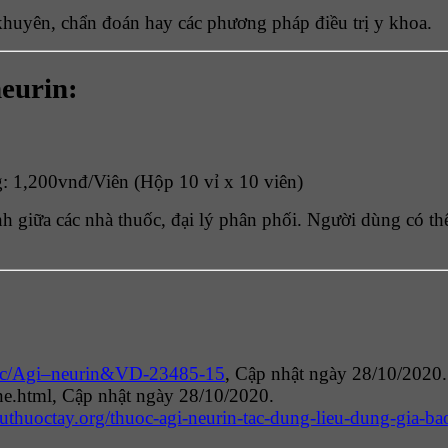
khuyên, chẩn đoán hay các phương pháp điều trị y khoa.
neurin:
g: 1,200vnđ/Viên (Hộp 10 vỉ x 10 viên)
h giữa các nhà thuốc, đại lý phân phối. Người dùng có thể t
uoc/Agi–neurin&VD-23485-15
, Cập nhật ngày 28/10/2020.
ne.html
, Cập nhật ngày 28/10/2020.
cuuthuoctay.org/thuoc-agi-neurin-tac-dung-lieu-dung-gia-ba