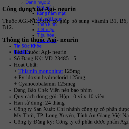
Danh mục 2
Công dụng của Agi- neurin
Nội tiết
Răng hàm mặt
Tai mũi họng
Thuốc AGI-NEURIN có giúp bổ sung vitamin B1, B6, B12 
Thần kinh
B12.
Tiết niệu
Tiêu hóa
Thông tin thuốc Agi- neurin
Tim mạch
Tin Sức Khỏe
Tên Thuốc: Agi- neurin
Đo BMI
Số Đăng Ký: VD-23485-15
Hoạt Chất:
+
Thiamin mononitrat
125mg
+ Pyridoxin hydroclorid 125mg
+ Cyanocobalamin 125mcg
Dạng Bào Chế: Viên nén bao phim
Quy cách đóng gói: Hộp 10 vỉ x 10 viên
Hạn sử dụng: 24 tháng
Công ty Sản Xuất: Chi nhánh công ty cổ phần d
Mỹ Thới, TP. Long Xuyên, Tỉnh An Giang Việt N
Công ty Đăng ký: Công ty cổ phần dược phẩm Ag