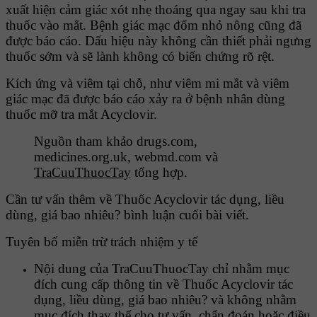
xuất hiện cảm giác xót nhẹ thoáng qua ngay sau khi tra
thuốc vào mắt. Bệnh giác mạc đốm nhỏ nông cũng đã
được báo cáo. Dấu hiệu này không cần thiết phải ngưng
thuốc sớm và sẽ lành không có biến chứng rõ rệt.
Kích ứng và viêm tại chỗ, như viêm mi mắt và viêm
giác mạc đã được báo cáo xảy ra ở bệnh nhân dùng
thuốc mỡ tra mắt Acyclovir.
Nguồn tham khảo drugs.com,
medicines.org.uk, webmd.com và
TraCuuThuocTay
tổng hợp.
Cần tư vấn thêm về Thuốc Acyclovir tác dụng, liều
dùng, giá bao nhiêu? bình luận cuối bài viết.
Tuyên bố miễn trừ trách nhiệm y tế
Nội dung của TraCuuThuocTay chỉ nhằm mục
đích cung cấp thông tin về Thuốc Acyclovir tác
dụng, liều dùng, giá bao nhiêu? và không nhằm
mục đích thay thế cho tư vấn, chẩn đoán hoặc điều