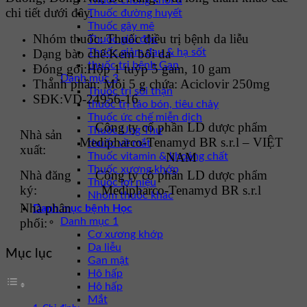
Thuốc chống khối u
chi tiết dưới đây.
Thuốc đường huyết
Thuốc gây mê
Nhóm thuốc:
Thuốc điều trị bệnh da liễu
Thuốc giải độc
Dạng bào chế:
Kem bôi da
Thuốc giảm đau & hạ sốt
thuốc trị bệnh Gan
Đóng gói:
Hộp 1 tuýp 5 gam, 10 gam
Danh mục 3
Thành phần:
Mỗi 5 g chứa: Aciclovir 250mg
Thuốc trị sỏi thận
SĐK:
VD-24956-16
thuốc trị táo bón, tiêu chảy
Thuốc ức chế miễn dịch
Công ty cổ phần LD dược phẩm
Thuốc Ung Thư
Nhà sản
Medipharco-Tenamyd BR s.r.l – VIỆT
thuốc về mắt
xuất:
NAM
Thuốc vitamin & khoáng chất
Thuốc xương khớp
Nhà đăng
Công ty cổ phần LD dược phẩm
Thuốc lợi niệu
ký:
Medipharco-Tenamyd BR s.r.l
Nhóm thuốc khác
Nhà phân
Danh mục bệnh Học
phối:
Danh mục 1
Cơ xương khớp
Da liễu
Mục lục
Gan mật
Hô hấp
Hô hấp
Mắt