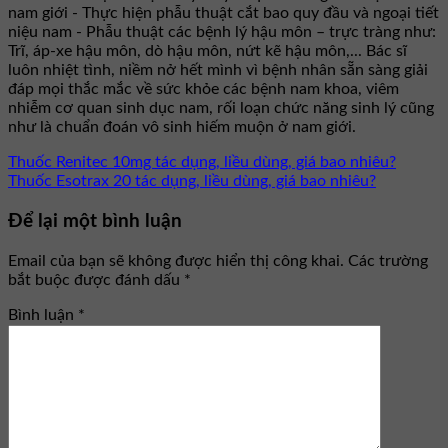
nam giới - Thực hiện phẫu thuật cắt bao quy đầu và ngoại tiết
niệu nam - Phẫu thuật các bệnh lý hậu môn – trực tràng như:
Trĩ, áp-xe hậu môn, dò hậu môn, nứt kẽ hậu môn,... Bác sĩ
luôn nhiệt tình, niềm nở hết mình vì bệnh nhân sẵn sàng giải
đáp mọi thắc mắc về sức khỏe các bệnh nam khoa, viêm
nhiễm cơ quan sinh dục nam, rối loạn chức năng sinh lý cũng
như là chuẩn đoán vô sinh hiếm muộn ở nam giới.
Thuốc Renitec 10mg tác dụng, liều dùng, giá bao nhiêu?
Thuốc Esotrax 20 tác dụng, liều dùng, giá bao nhiêu?
Để lại một bình luận
Email của bạn sẽ không được hiển thị công khai.
Các trường
bắt buộc được đánh dấu
*
Bình luận
*