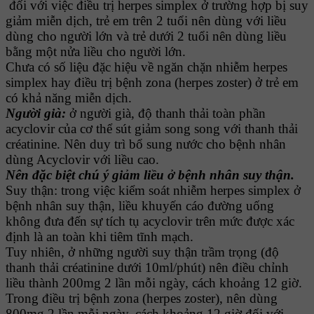
đối với việc điều trị herpes simplex ở trường hợp bị suy
giảm miễn dịch, trẻ em trên 2 tuổi nên dùng với liều
dùng cho người lớn và trẻ dưới 2 tuổi nên dùng liều
bằng một nửa liều cho người lớn.
Chưa có số liệu đặc hiệu về ngăn chặn nhiễm herpes
simplex hay điều trị bệnh zona (herpes zoster) ở trẻ em
có khả năng miễn dịch.
Người già:
ở người già, độ thanh thải toàn phần
acyclovir của cơ thể sút giảm song song với thanh thải
créatinine. Nên duy trì bổ sung nước cho bệnh nhân
dùng Acyclovir với liều cao.
Nên đặc biệt chú ý giảm liều ở bệnh nhân suy thận.
Suy thận: trong việc kiểm soát nhiễm herpes simplex ở
bệnh nhân suy thận, liều khuyến cáo đường uống
không đưa đến sự tích tụ acyclovir trên mức được xác
định là an toàn khi tiêm tĩnh mạch.
Tuy nhiên, ở những người suy thận trầm trọng (độ
thanh thải créatinine dưới 10ml/phút) nên điều chỉnh
liều thành 200mg 2 lần mỗi ngày, cách khoảng 12 giờ.
Trong điều trị bệnh zona (herpes zoster), nên dùng
800mg 2 lần mỗi ngày, cách khoảng 12 giờ đối với