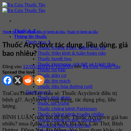
Bỏ
qua
nội
dung
Thuốc A-Z
Thông tin thuốc
,
Thuốc điều trị bệnh da liễu
,
Thuốc trị bệnh da liễu
Thông tin thuốc
Danh mục 1
Thuốc Acyclovir tác dụng, liều dùng, giá
Thuốc Kháng Viêm, Giảm Phù Nề
bao nhiêu?
Thuốc thần kinh & tuần hoàn não
Thuốc huyết học
Thuốc Hormone, nội tiết và tránh thai
Đăng vào
12/05/2022
19/10/2024
bởi
Tra Cứu Thuốc Tây
Thuốc hô hấp
Spread the love
Thuốc giãn cơ
Thuốc tim mạch
Thuốc tiêu hóa đường ruột
Danh mục 2
TraCuuThuocTay chia sẻ: Thuốc Acyclovir điều trị
Thuốc thải ghép
bệnh gì?. Acyclovir công dụng, tác dụng phụ, liều
thuốc sát trùng
lượng.
Thuốc chống bệnh Parkinson
Thuốc chống bệnh truyền nhiễm
BÌNH LUẬN cuối bài để biết: Thuốc Acyclovir giá bao
Thuốc chống co giật, động kinh
nhiêu? mua ở đâu? Tp HCM, Hà Nội, Cần Thơ, Bình
Thuốc da liễu (bôi trên da)
Dương, Đồng Nai, Đà Nẵng. Vui lòng tham khảo các