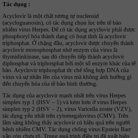
Tác dụng :
Acyclovir là một chất tương tự nucleosid
(acycloguanosin), có tác dụng chọn lọc trên tế bào
nhiễm virus Herpes. Ðể có tác dụng acyclovir phải được
phosphoryl hóa thành dạng có hoạt tính là acyclovir
triphosphat. Ở chặng đầu, acyclovir được chuyển thành
acyclovir monophosphat nhờ enzym của virus là
thymidinkinase, sau đó chuyển tiếp thành acyclovir
diphosphat và triphosphat bởi một số enzym khác của tế
bào. Acyclovir triphosphat ức chế tổng hợp DNA của
virus và sự nhân lên của virus mà không ảnh hưởng gì
đến chuyển hóa của tế bào bình thường.
Tác dụng của acyclovir mạnh nhất trên virus Herpes
simplex typ 1 (HSV – 1) và kém hơn ở virus Herpes
simplex typ 2 (HSV – 2), virus Varicella zoster (VZV),
tác dụng yếu nhất trên cytomegalovirus (CMV). Trên
lâm sàng không thấy acyclovir có hiệu quả trên người
bệnh nhiễm CMV. Tác dụng chống virus Epstein Barr
vẫn còn chưa rõ. Trong quá trình điều trị đã xuất hiện