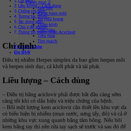
Chỉ định:
Danh mục 2
Liều lượng – Cách dùng
Nội tiết
Chống chỉ định:
Răng hàm mặt
Tương tác thuốc:
Tai mũi họng
Tác dụng phụ:
Thần kinh
Chú ý đề phòng:
Tiết niệu
Thông tin thành phần Acyclovir
Tiêu hóa
Tim mạch
Chỉ định:
Tin Sức Khỏe
Đo BMI
Điều trị nhiễm Herpes simplex da bao gồm herpes môi
và herpes sinh dục, cả khởi phát và tái phát.
Liều lượng – Cách dùng
– Điều trị bằng aciclovir phải được bắt đầu càng sớm
càng tốt khi có dấu hiệu và triệu chứng của bệnh.
– Bôi một lượng kem aciclovir cần thiết lên khu vực da
có biểu hiện bị nhiễm (mụn nước, sưng tấy, đỏ) và cả ở
những khu vực xung quanh bằng tăm bông. Nếu bôi
kem bằng tay thì nên rửa tay sạch sẽ trước và sau đó để