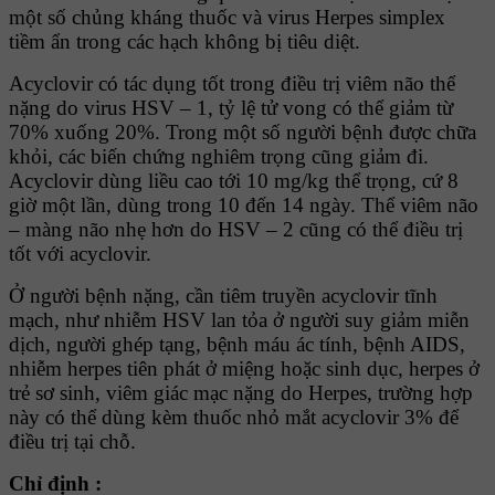
một số chủng kháng thuốc và virus Herpes simplex
tiềm ẩn trong các hạch không bị tiêu diệt.
Acyclovir có tác dụng tốt trong điều trị viêm não thể
nặng do virus HSV – 1, tỷ lệ tử vong có thể giảm từ
70% xuống 20%. Trong một số người bệnh được chữa
khỏi, các biến chứng nghiêm trọng cũng giảm đi.
Acyclovir dùng liều cao tới 10 mg/kg thể trọng, cứ 8
giờ một lần, dùng trong 10 đến 14 ngày. Thể viêm não
– màng não nhẹ hơn do HSV – 2 cũng có thể điều trị
tốt với acyclovir.
Ở người bệnh nặng, cần tiêm truyền acyclovir tĩnh
mạch, như nhiễm HSV lan tỏa ở người suy giảm miễn
dịch, người ghép tạng, bệnh máu ác tính, bệnh AIDS,
nhiễm herpes tiên phát ở miệng hoặc sinh dục, herpes ở
trẻ sơ sinh, viêm giác mạc nặng do Herpes, trường hợp
này có thể dùng kèm thuốc nhỏ mắt acyclovir 3% để
điều trị tại chỗ.
Chỉ định :