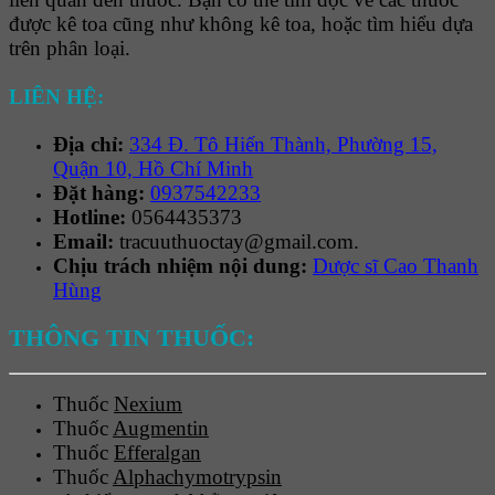
được kê toa cũng như không kê toa, hoặc tìm hiểu dựa
trên phân loại.
LIÊN HỆ:
Địa chỉ:
334 Đ. Tô Hiến Thành, Phường 15,
Quận 10, Hồ Chí Minh
Đặt hàng:
0937542233
Hotline:
0564435373
Email:
tracuuthuoctay@gmail.com.
Chịu trách nhiệm nội dung:
Dược sĩ Cao Thanh
Hùng
THÔNG TIN THUỐC:
Thuốc
Nexium
Thuốc
Augmentin
Thuốc
Efferalgan
Thuốc
Alphachymotrypsin