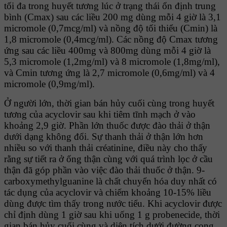
tối đa trong huyết tương lúc ở trạng thái ổn định trung
bình (Cmax) sau các liều 200 mg dùng mỗi 4 giờ là 3,1
micromole (0,7mcg/ml) và nồng độ tối thiểu (Cmin) là
1,8 micromole (0,4mcg/ml). Các nồng độ Cmax tương
ứng sau các liều 400mg và 800mg dùng mỗi 4 giờ là
5,3 micromole (1,2mg/ml) và 8 micromole (1,8mg/ml),
và Cmin tương ứng là 2,7 micromole (0,6mg/ml) và 4
micromole (0,9mg/ml).
Ở người lớn, thời gian bán hủy cuối cùng trong huyết
tương của acyclovir sau khi tiêm tĩnh mạch ở vào
khoảng 2,9 giờ. Phần lớn thuốc được đào thải ở thận
dưới dạng không đổi. Sự thanh thải ở thận lớn hơn
nhiều so với thanh thải créatinine, điều này cho thấy
rằng sự tiết ra ở ống thận cùng với quá trình lọc ở cầu
thận đã góp phần vào việc đào thải thuốc ở thận. 9-
carboxymethylguanine là chất chuyển hóa duy nhất có
tác dụng của acyclovir và chiếm khoảng 10-15% liều
dùng được tìm thấy trong nước tiểu. Khi acyclovir được
chỉ định dùng 1 giờ sau khi uống 1 g probenecide, thời
gian bán hủy cuối cùng và diện tích dưới đường cong