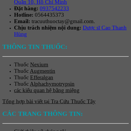
Quận 10, Hồ Chí Minh
Đặt hàng:
0937542233
Hotline:
0564435373
Email:
tracuuthuoctay@gmail.com.
Chịu trách nhiệm nội dung:
Dược sĩ Cao Thanh
Hùng
THÔNG TIN THUỐC:
Thuốc
Nexium
Thuốc
Augmentin
Thuốc
Efferalgan
Thuốc
Alphachymotrypsin
các kiểu quan hệ bằng miệng
Tổng hợp bài viết tại Tra Cứu Thuốc Tây
CÁC TRANG THÔNG TIN: