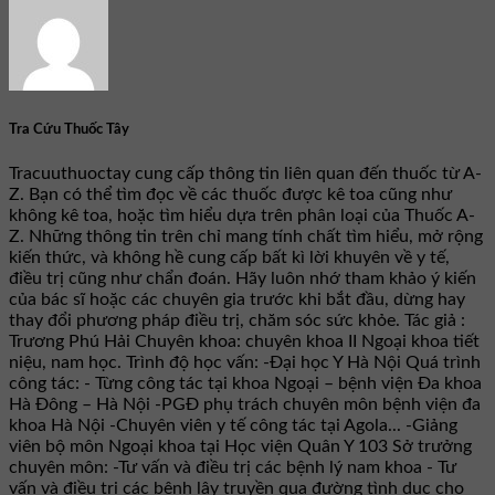
Tra Cứu Thuốc Tây
Tracuuthuoctay cung cấp thông tin liên quan đến thuốc từ A-
Z. Bạn có thể tìm đọc về các thuốc được kê toa cũng như
không kê toa, hoặc tìm hiểu dựa trên phân loại của Thuốc A-
Z. Những thông tin trên chỉ mang tính chất tìm hiểu, mở rộng
kiến thức, và không hề cung cấp bất kì lời khuyên về y tế,
điều trị cũng như chẩn đoán. Hãy luôn nhớ tham khảo ý kiến
của bác sĩ hoặc các chuyên gia trước khi bắt đầu, dừng hay
thay đổi phương pháp điều trị, chăm sóc sức khỏe. Tác giả :
Trương Phú Hải Chuyên khoa: chuyên khoa II Ngoại khoa tiết
niệu, nam học. Trình độ học vấn: -Đại học Y Hà Nội Quá trình
công tác: - Từng công tác tại khoa Ngoại – bệnh viện Đa khoa
Hà Đông – Hà Nội -PGĐ phụ trách chuyên môn bệnh viện đa
khoa Hà Nội -Chuyên viên y tế công tác tại Agola... -Giảng
viên bộ môn Ngoại khoa tại Học viện Quân Y 103 Sở trưởng
chuyên môn: -Tư vấn và điều trị các bệnh lý nam khoa - Tư
vấn và điều trị các bệnh lây truyền qua đường tình dục cho