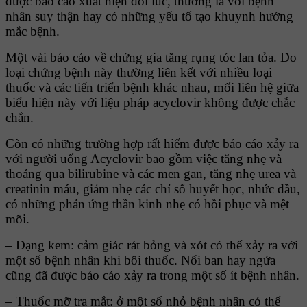
được báo cáo xuất hiện đôi lúc, thường là với bệnh
nhân suy thận hay có những yếu tố tạo khuynh hướng
mắc bệnh.
Một vài báo cáo về chứng gia tăng rụng tóc lan tỏa. Do
loại chứng bệnh này thường liên kết với nhiều loại
thuốc và các tiến triển bệnh khác nhau, mối liên hệ giữa
biểu hiện này với liệu pháp acyclovir không được chắc
chắn.
Còn có những trường hợp rất hiếm được báo cáo xảy ra
với người uống Acyclovir bao gồm việc tăng nhẹ và
thoáng qua bilirubine và các men gan, tăng nhẹ urea và
creatinin máu, giảm nhẹ các chỉ số huyết học, nhức đầu,
có những phản ứng thần kinh nhẹ có hồi phục và mệt
mõi.
– Dạng kem: cảm giác rát bỏng và xót có thể xảy ra với
một số bệnh nhân khi bôi thuốc. Nổi ban hay ngứa
cũng đã được báo cáo xảy ra trong một số ít bệnh nhân.
– Thuốc mỡ tra mắt: ở một số nhỏ bệnh nhân có thể