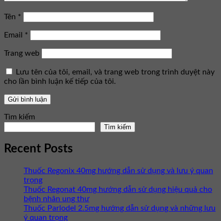
Tên
*
Email
*
Trang web
Lưu tên của tôi, email, và trang web trong trình duyệt này
cho lần bình luận kế tiếp của tôi.
Tìm kiếm
Tìm kiếm
Recent Posts
Thuốc Regonix 40mg hướng dẫn sử dụng và lưu ý quan
trọng
Thuốc Regonat 40mg hướng dẫn sử dụng hiệu quả cho
bệnh nhân ung thư
Thuốc Parlodel 2.5mg hướng dẫn sử dụng và những lưu
ý quan trọng