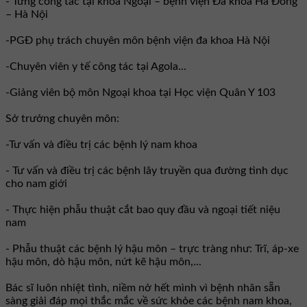
- Từng công tác tại khoa Ngoại – bệnh viện Đa khoa Hà Đông
– Hà Nội
-PGĐ phụ trách chuyên môn bệnh viện đa khoa Hà Nội
-Chuyên viên y tế công tác tại Agola...
-Giảng viên bộ môn Ngoại khoa tại Học viện Quân Y 103
Sở trưởng chuyên môn:
-Tư vấn và điều trị các bệnh lý nam khoa
- Tư vấn và điều trị các bệnh lây truyền qua đường tình dục
cho nam giới
- Thực hiện phẫu thuật cắt bao quy đầu và ngoại tiết niệu
nam
- Phẫu thuật các bệnh lý hậu môn – trực tràng như: Trĩ, áp-xe
hậu môn, dò hậu môn, nứt kẽ hậu môn,...
Bác sĩ luôn nhiệt tình, niềm nở hết mình vì bệnh nhân sẵn
sàng giải đáp mọi thắc mắc về sức khỏe các bệnh nam khoa,