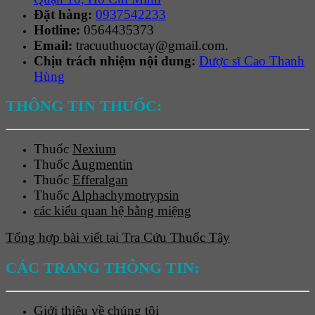
Đặt hàng:
0937542233
Hotline:
0564435373
Email:
tracuuthuoctay@gmail.com.
Chịu trách nhiệm nội dung:
Dược sĩ Cao Thanh
Hùng
THÔNG TIN THUỐC:
Thuốc
Nexium
Thuốc
Augmentin
Thuốc
Efferalgan
Thuốc
Alphachymotrypsin
các kiểu quan hệ bằng miệng
Tổng hợp bài viết tại Tra Cứu Thuốc Tây
CÁC TRANG THÔNG TIN:
Giới thiệu về chúng tôi