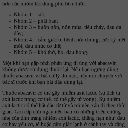
hơn các nhóm tác dụng phụ bên dưới:
Nhóm 1 – sốt;
Nhóm 2 – phát ban;
Nhóm 3 – buồn nôn, nôn mửa, tiêu chảy, đau dạ
dày;
Nhóm 4 – cảm giác bị bệnh nói chung, cực kỳ mệt
mỏi, đau nhức cơ thể;
Nhóm 5 – khó thở, ho, đau họng.
Một khi bạn gặp phải phản ứng dị ứng với abacavir,
không được sử dụng thuốc lại. Nếu bạn ngưng dùng
thuốc abacavir vì bất cứ lý do nào, hãy nói chuyện với
bác sĩ trước khi bạn bắt đầu dùng lại.
Thuốc abacavir có thể gây nhiễm axit lactic (sự tích tụ
axit lactic trong cơ thể, có thể gây tử vong). Sự nhiễm
axit lactic có thể bắt đầu từ từ và trở nên xấu đi theo thời
gian. Gọi cấp cứu ngay nếu bạn có những triệu chứng
nhẹ của tình trạng nhiễm axit lactic, chẳng hạn như: đau
cơ hay yếu cơ, tê hoặc cảm giác lạnh ở cánh tay và cẳng