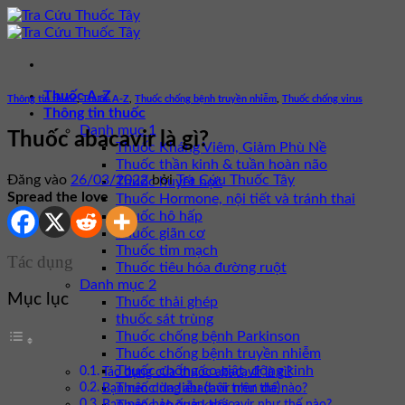
Bỏ
qua
nội
dung
Thuốc A-Z
Thông tin thuốc
,
Thuốc A-Z
,
Thuốc chống bệnh truyền nhiễm
,
Thuốc chống virus
Thông tin thuốc
Danh mục 1
Thuốc abacavir là gì?
Thuốc Kháng Viêm, Giảm Phù Nề
Thuốc thần kinh & tuần hoàn não
Đăng vào
26/03/2022
bởi
Tra Cứu Thuốc Tây
Thuốc huyết học
Spread the love
Thuốc Hormone, nội tiết và tránh thai
Thuốc hô hấp
Thuốc giãn cơ
Thuốc tim mạch
Tác dụng
Thuốc tiêu hóa đường ruột
Danh mục 2
Mục lục
Thuốc thải ghép
thuốc sát trùng
Thuốc chống bệnh Parkinson
Thuốc chống bệnh truyền nhiễm
Thuốc chống co giật, động kinh
Tác dụng của thuốc abacavir là gì?
Thuốc da liễu (bôi trên da)
Bạn nên dùng abacavir như thế nào?