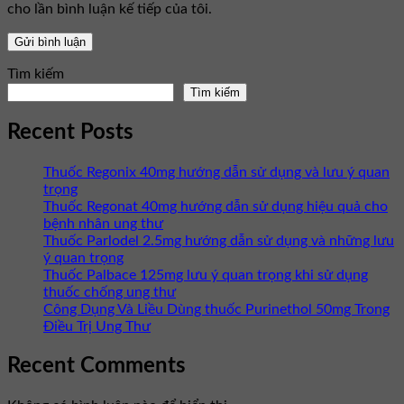
cho lần bình luận kế tiếp của tôi.
Tìm kiếm
Tìm kiếm
Recent Posts
Thuốc Regonix 40mg hướng dẫn sử dụng và lưu ý quan
trọng
Thuốc Regonat 40mg hướng dẫn sử dụng hiệu quả cho
bệnh nhân ung thư
Thuốc Parlodel 2.5mg hướng dẫn sử dụng và những lưu
ý quan trọng
Thuốc Palbace 125mg lưu ý quan trọng khi sử dụng
thuốc chống ung thư
Công Dụng Và Liều Dùng thuốc Purinethol 50mg Trong
Điều Trị Ung Thư
Recent Comments