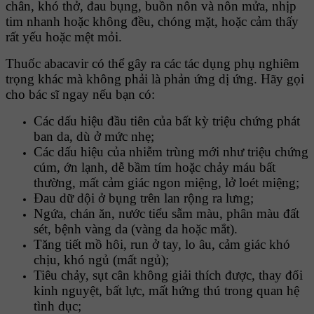
chân, khó thở, đau bụng, buồn nôn và nôn mửa, nhịp
tim nhanh hoặc không đều, chóng mặt, hoặc cảm thấy
rất yếu hoặc mệt mỏi.
Thuốc abacavir có thể gây ra các tác dụng phụ nghiêm
trọng khác mà không phải là phản ứng dị ứng. Hãy gọi
cho bác sĩ ngay nếu bạn có:
Các dấu hiệu đầu tiên của bất kỳ triệu chứng phát
ban da, dù ở mức nhẹ;
Các dấu hiệu của nhiễm trùng mới như triệu chứng
cúm, ớn lạnh, dễ bầm tím hoặc chảy máu bất
thường, mất cảm giác ngon miệng, lở loét miệng;
Đau dữ dội ở bụng trên lan rộng ra lưng;
Ngứa, chán ăn, nước tiểu sẫm màu, phân màu đất
sét, bệnh vàng da (vàng da hoặc mắt).
Tăng tiết mồ hôi, run ở tay, lo âu, cảm giác khó
chịu, khó ngủ (mất ngủ);
Tiêu chảy, sụt cân không giải thích được, thay đổi
kinh nguyệt, bất lực, mất hứng thú trong quan hệ
tình dục;