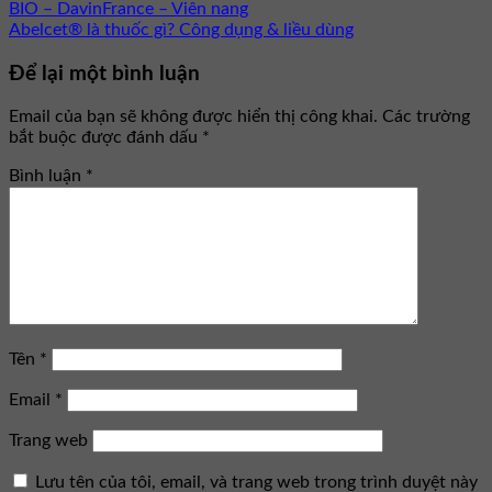
BIO – DavinFrance – Viên nang
Abelcet® là thuốc gì? Công dụng & liều dùng
Để lại một bình luận
Email của bạn sẽ không được hiển thị công khai.
Các trường
bắt buộc được đánh dấu
*
Bình luận
*
Tên
*
Email
*
Trang web
Lưu tên của tôi, email, và trang web trong trình duyệt này