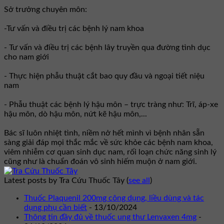
Sở trưởng chuyên môn:
-Tư vấn và điều trị các bệnh lý nam khoa
- Tư vấn và điều trị các bệnh lây truyền qua đường tình dục
cho nam giới
- Thực hiện phẫu thuật cắt bao quy đầu và ngoại tiết niệu
nam
- Phẫu thuật các bệnh lý hậu môn – trực tràng như: Trĩ, áp-xe
hậu môn, dò hậu môn, nứt kẽ hậu môn,...
Bác sĩ luôn nhiệt tình, niềm nở hết mình vì bệnh nhân sẵn
sàng giải đáp mọi thắc mắc về sức khỏe các bệnh nam khoa,
viêm nhiễm cơ quan sinh dục nam, rối loạn chức năng sinh lý
cũng như là chuẩn đoán vô sinh hiếm muộn ở nam giới.
Latest posts by Tra Cứu Thuốc Tây
(
see all
)
Thuốc Plaquenil 200mg công dụng, liều dùng và tác
dụng phụ cần biết
- 13/10/2024
Thông tin đầy đủ về thuốc ung thư Lenvaxen 4mg
-