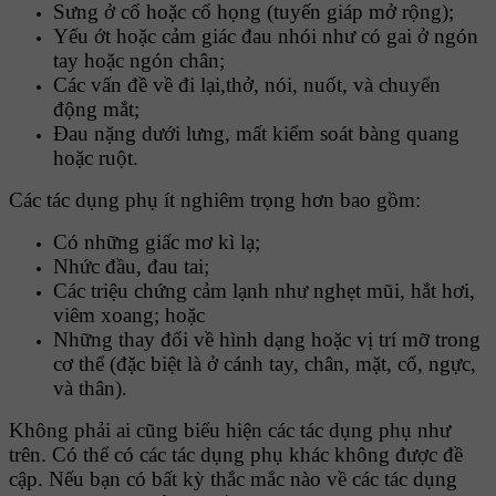
Sưng ở cổ hoặc cổ họng (tuyến giáp mở rộng);
Yếu ớt hoặc cảm giác đau nhói như có gai ở ngón
tay hoặc ngón chân;
Các vấn đề về đi lại,thở, nói, nuốt, và chuyển
động mắt;
Đau nặng dưới lưng, mất kiểm soát bàng quang
hoặc ruột.
Các tác dụng phụ ít nghiêm trọng hơn bao gồm:
Có những giấc mơ kì lạ;
Nhức đầu, đau tai;
Các triệu chứng cảm lạnh như nghẹt mũi, hắt hơi,
viêm xoang; hoặc
Những thay đổi về hình dạng hoặc vị trí mỡ trong
cơ thể (đặc biệt là ở cánh tay, chân, mặt, cổ, ngực,
và thân).
Không phải ai cũng biểu hiện các tác dụng phụ như
trên. Có thể có các tác dụng phụ khác không được đề
cập. Nếu bạn có bất kỳ thắc mắc nào về các tác dụng