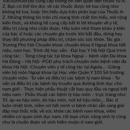
Tracuuthuoctay cung cấp thông tin liên quan đến thuốc từ A-
Z. Bạn có thể tìm đọc về các thuốc được kê toa cũng như
không kê toa, hoặc tìm hiểu dựa trên phân loại của Thuốc A-
Z. Những thông tin trên chỉ mang tính chất tìm hiểu, mở rộng
kiến thức, và không hề cung cấp bất kì lời khuyên về y tế,
điều trị cũng như chẩn đoán. Hãy luôn nhớ tham khảo ý kiến
của bác sĩ hoặc các chuyên gia trước khi bắt đầu, dừng hay
thay đổi phương pháp điều trị, chăm sóc sức khỏe. Tác giả :
Trương Phú Hải Chuyên khoa: chuyên khoa II Ngoại khoa tiết
niệu, nam học. Trình độ học vấn: -Đại học Y Hà Nội Quá trình
công tác: - Từng công tác tại khoa Ngoại – bệnh viện Đa khoa
Hà Đông – Hà Nội -PGĐ phụ trách chuyên môn bệnh viện đa
khoa Hà Nội -Chuyên viên y tế công tác tại Agola... -Giảng
viên bộ môn Ngoại khoa tại Học viện Quân Y 103 Sở trưởng
chuyên môn: -Tư vấn và điều trị các bệnh lý nam khoa - Tư
vấn và điều trị các bệnh lây truyền qua đường tình dục cho
nam giới - Thực hiện phẫu thuật cắt bao quy đầu và ngoại tiết
niệu nam - Phẫu thuật các bệnh lý hậu môn – trực tràng như:
Trĩ, áp-xe hậu môn, dò hậu môn, nứt kẽ hậu môn,... Bác sĩ
luôn nhiệt tình, niềm nở hết mình vì bệnh nhân sẵn sàng giải
đáp mọi thắc mắc về sức khỏe các bệnh nam khoa, viêm
nhiễm cơ quan sinh dục nam, rối loạn chức năng sinh lý cũng
như là chuẩn đoán vô sinh hiếm muộn ở nam giới.