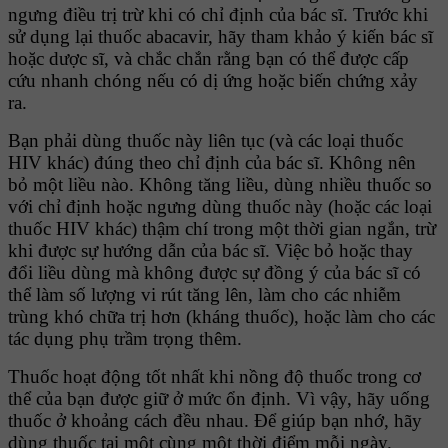
ngưng điều trị trừ khi có chỉ định của bác sĩ. Trước khi
sử dụng lại thuốc abacavir, hãy tham khảo ý kiến bác sĩ
hoặc dược sĩ, và chắc chắn rằng bạn có thể được cấp
cứu nhanh chóng nếu có dị ứng hoặc biến chứng xảy
ra.
Bạn phải dùng thuốc này liên tục (và các loại thuốc
HIV khác) đúng theo chỉ định của bác sĩ. Không nên
bỏ một liều nào. Không tăng liều, dùng nhiều thuốc so
với chỉ định hoặc ngưng dùng thuốc này (hoặc các loại
thuốc HIV khác) thậm chí trong một thời gian ngắn, trừ
khi được sự hướng dẫn của bác sĩ. Việc bỏ hoặc thay
đổi liều dùng mà không được sự đồng ý của bác sĩ có
thể làm số lượng vi rút tăng lên, làm cho các nhiễm
trùng khó chữa trị hơn (kháng thuốc), hoặc làm cho các
tác dụng phụ trầm trọng thêm.
Thuốc hoạt động tốt nhất khi nồng độ thuốc trong cơ
thể của bạn được giữ ở mức ổn định. Vì vậy, hãy uống
thuốc ở khoảng cách đều nhau. Để giúp bạn nhớ, hãy
dùng thuốc tại một cùng một thời điểm mỗi ngày.