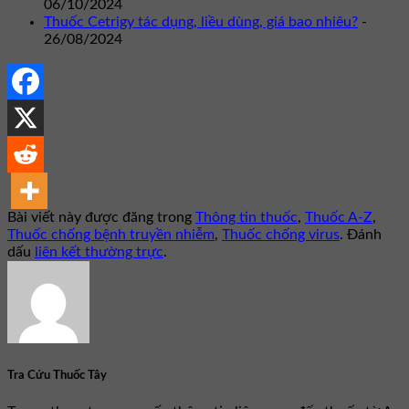
06/10/2024
Thuốc Cetrigy tác dụng, liều dùng, giá bao nhiêu?
-
26/08/2024
Bài viết này được đăng trong
Thông tin thuốc
,
Thuốc A-Z
,
Thuốc chống bệnh truyền nhiễm
,
Thuốc chống virus
. Đánh
dấu
liên kết thường trực
.
Tra Cứu Thuốc Tây