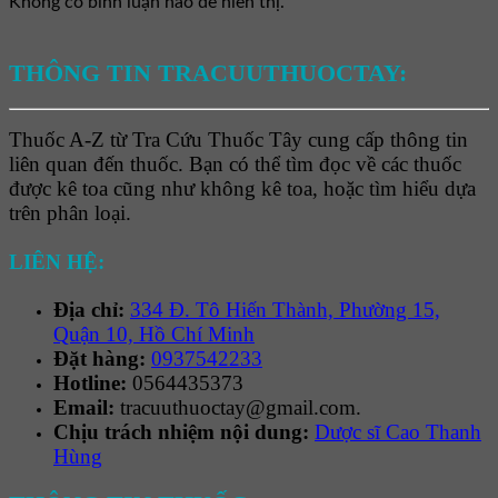
Không có bình luận nào để hiển thị.
THÔNG TIN TRACUUTHUOCTAY:
Thuốc A-Z từ Tra Cứu Thuốc Tây cung cấp thông tin
liên quan đến thuốc. Bạn có thể tìm đọc về các thuốc
được kê toa cũng như không kê toa, hoặc tìm hiểu dựa
trên phân loại.
LIÊN HỆ:
Địa chỉ:
334 Đ. Tô Hiến Thành, Phường 15,
Quận 10, Hồ Chí Minh
Đặt hàng:
0937542233
Hotline:
0564435373
Email:
tracuuthuoctay@gmail.com.
Chịu trách nhiệm nội dung:
Dược sĩ Cao Thanh
Hùng