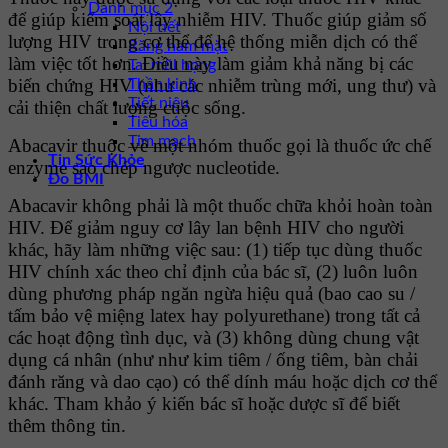
Danh mục 2
để giúp kiểm soát lây nhiễm HIV. Thuốc giúp giảm số
Nội tiết
lượng HIV trong cơ thể để hệ thống miễn dịch có thể
Răng hàm mặt
làm việc tốt hơn. Điều này làm giảm khả năng bị các
Tai mũi họng
biến chứng HIV (như các nhiễm trùng mới, ung thư) và
Thần kinh
Tiết niệu
cải thiện chất lượng cuộc sống.
Tiêu hóa
Tim mạch
Abacavir thuộc về một nhóm thuốc gọi là thuốc ức chế
Tin Sức Khỏe
enzyme sao chép ngược nucleotide.
Đo BMI
Abacavir không phải là một thuốc chữa khỏi hoàn toàn
HIV. Để giảm nguy cơ lây lan bệnh HIV cho người
khác, hãy làm những việc sau: (1) tiếp tục dùng thuốc
HIV chính xác theo chỉ định của bác sĩ, (2) luôn luôn
dùng phương pháp ngăn ngừa hiệu quả (bao cao su /
tấm bảo vệ miệng latex hay polyurethane) trong tất cả
các hoạt động tình dục, và (3) không dùng chung vật
dụng cá nhân (như như kim tiêm / ống tiêm, bàn chải
đánh răng và dao cạo) có thể dính máu hoặc dịch cơ thể
khác. Tham khảo ý kiến bác sĩ hoặc dược sĩ để biết
thêm thông tin.