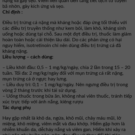
nặng và gây sẹo. Viêm liên quan đến tăng tiết dịch từ tuyến
bã nhờn, gây kích ứng và sẹo.
Chỉ định :
Điều trị trứng cá nặng mà kháng hoặc đáp ứng tối thiểu với
các điều trị truyền thống như kem bôi, làm khô, kháng sinh
uống hoặc dùng tại chỗ. Sau một đợt điều trị, thuốc làm giảm
hoàn toàn hoặc cải thiện lâu dài. Do các phản ứng có hại
nguy hiểm, isotretinoin chỉ nên dùng điều trị trứng cá đã
kháng nặng.
Liều lượng – cách dùng:
– Liều khởi đầu: 0,5 – 1 mg/kg/ngày, chia 2 lần trong 15 – 20
tuần. Tối đa: 2 mg/kg/ngày đối với mụn trứng cá rất nặng,
mụn trứng cá ở ngực hay lưng.
– Liều duy trì: 0,1 – 1 mg/kg/ngày. Nên ngưng điều trị trong
vòng 2 tháng trước khi tái sử dụng.
– Uống thuốc trong bữa ăn, không nhai viên thuốc, tránh tiếp
xúc trực tiếp với ánh nắng, kiêng rượu
Tác dụng phụ
Hay gặp nhất là khô da, ngứa, khô mũi, chảy máu mũi, lở
miệng, khô miệng, viêm mắt và đau khớp. Hiếm gặp hơn là
nhiễm khuẩn da, dễcháy nắng và viêm gan. Hiếm khi xảy ra