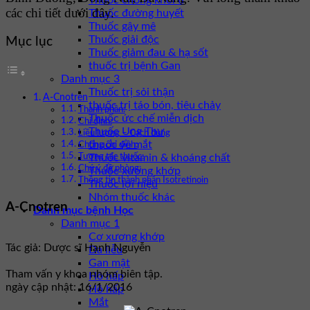
Thuốc chống khối u
các chi tiết dưới đây.
Thuốc đường huyết
Thuốc gây mê
Thuốc giải độc
Mục lục
Thuốc giảm đau & hạ sốt
thuốc trị bệnh Gan
Danh mục 3
Thuốc trị sỏi thận
A-Cnotren
thuốc trị táo bón, tiêu chảy
Thành phần:
Thuốc ức chế miễn dịch
Chỉ định:
Thuốc Ung Thư
Liều lượng – Cách dùng
thuốc về mắt
Chống chỉ định:
Thuốc vitamin & khoáng chất
Tương tác thuốc:
Chú ý đề phòng:
Thuốc xương khớp
Thông tin thành phần Isotretinoin
Thuốc lợi niệu
Nhóm thuốc khác
A-Cnotren
Danh mục bệnh Học
Danh mục 1
Cơ xương khớp
Tác giả: Dược sĩ Hạnh Nguyễn
Da liễu
Gan mật
Tham vấn y khoa nhóm biên tập.
Hô hấp
ngày cập nhật: 16/1/2016
Hô hấp
Mắt