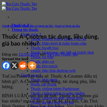
Bỏ
qua
nội
dung
Thuốc A-Z
Thông tin thuốc
,
Thuốc điều trị bệnh da liễu
,
Thuốc trị bệnh da liễu
Thông tin thuốc
Danh mục 1
Thuốc A-Cnotren tác dụng, liều dùng,
Thuốc Kháng Viêm, Giảm Phù Nề
giá bao nhiêu?
Thuốc thần kinh & tuần hoàn não
Thuốc huyết học
Thuốc Hormone, nội tiết và tránh thai
Đăng vào
12/05/2022
bởi
Tra Cứu Thuốc Tây
Thuốc hô hấp
Spread the love
Thuốc giãn cơ
Thuốc tim mạch
Thuốc tiêu hóa đường ruột
Danh mục 2
TraCuuThuocTay chia sẻ: Thuốc A-Cnotren điều trị
Thuốc thải ghép
bệnh gì?. A-Cnotren công dụng, tác dụng phụ, liều
thuốc sát trùng
lượng.
Thuốc chống bệnh Parkinson
Thuốc chống bệnh truyền nhiễm
BÌNH LUẬN cuối bài để biết: Thuốc A-Cnotren giá
Thuốc chống co giật, động kinh
bao nhiêu? mua ở đâu? Tp HCM, Hà Nội, Cần Thơ,
Thuốc da liễu (bôi trên da)
Bình Dương, Đồng Nai, Đà Nẵng. Vui lòng tham khảo