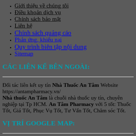
Giới thiệu về chúng tôi
Điều khoản dịch vụ
Chính sách bảo mật
Liên hệ
Chính sách quảng cáo
Phản ứng, khiếu nại
Quy trình biên tập nội dung
Sitemap
CÁC LIÊN KẾ BÊN NGOÀI:
Đối tác liên kết uy tín
Nhà Thuốc An Tâm
Website
https://antampharmacy.vn/
Nhà thuốc An Tâm
là chuỗi nhà thuốc uy tín, chuyên
nghiệp tại Tp HCM.
An Tâm Pharmacy
với 5 tốt: Thuốc
Tốt, Giá Tốt, Phục Vụ Tốt, Tư Vấn Tốt, Chăm sóc Tốt.
VỊ TRÍ GOOGLE MAP: