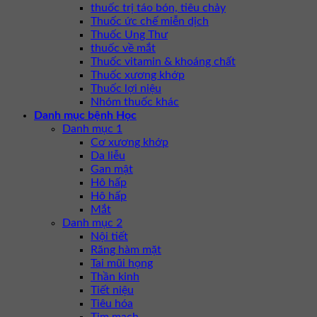
thuốc trị táo bón, tiêu chảy
Thuốc ức chế miễn dịch
Thuốc Ung Thư
thuốc về mắt
Thuốc vitamin & khoáng chất
Thuốc xương khớp
Thuốc lợi niệu
Nhóm thuốc khác
Danh mục bệnh Học
Danh mục 1
Cơ xương khớp
Da liễu
Gan mật
Hô hấp
Hô hấp
Mắt
Danh mục 2
Nội tiết
Răng hàm mặt
Tai mũi họng
Thần kinh
Tiết niệu
Tiêu hóa