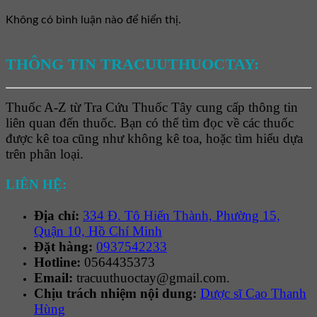
Không có bình luận nào để hiển thị.
THÔNG TIN TRACUUTHUOCTAY:
Thuốc A-Z từ Tra Cứu Thuốc Tây cung cấp thông tin
liên quan đến thuốc. Bạn có thể tìm đọc về các thuốc
được kê toa cũng như không kê toa, hoặc tìm hiểu dựa
trên phân loại.
LIÊN HỆ:
Địa chỉ:
334 Đ. Tô Hiến Thành, Phường 15,
Quận 10, Hồ Chí Minh
Đặt hàng:
0937542233
Hotline:
0564435373
Email:
tracuuthuoctay@gmail.com.
Chịu trách nhiệm nội dung:
Dược sĩ Cao Thanh
Hùng