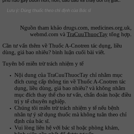
phù não gây buồn nôn, nôn, đau đầu và thay đổi thị giác.
Lưu ý: Dùng thuốc theo chỉ định của Bác sĩ
Nguồn tham khảo drugs.com, medicines.org.uk,
webmd.com và
TraCuuThuocTay
tổng hợp.
Cần tư vấn thêm về Thuốc A-Cnotren tác dụng, liều
dùng, giá bao nhiêu? bình luận cuối bài viết.
Tuyên bố miễn trừ trách nhiệm y tế
Nội dung của TraCuuThuocTay chỉ nhằm mục
đích cung cấp thông tin về Thuốc A-Cnotren tác
dụng, liều dùng, giá bao nhiêu? và không nhằm
mục đích thay thế cho tư vấn, chẩn đoán hoặc điều
trị y tế chuyên nghiệp.
Chúng tôi miễn trừ trách nhiệm y tế nếu bệnh
nhân tự ý sử dụng thuốc mà không tuân theo chỉ
định của bác sĩ.
Vui lòng liên hệ với bác sĩ hoặc phòng khám,