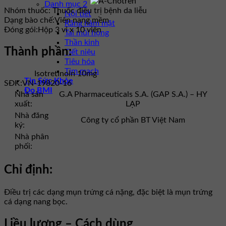
Danh mục 2
Nhóm thuốc:
Thuốc điều trị bệnh da liễu
Nội tiết
Dạng bào chế:
Viên nang mềm
Răng hàm mặt
Đóng gói:
Hộp 3 vỉ x 10 viên
Tai mũi họng
Thần kinh
Thành phần:
Tiết niệu
Tiêu hóa
Tim mạch
Isotretinoin 10mg
Tin Sức Khỏe
SĐK:
VN-19820-16
Đo BMI
Nhà sản
G.A Pharmaceuticals S.A. (GAP S.A.) – HY
xuất:
LẠP
Nhà đăng
Công ty cổ phần BT Việt Nam
ký:
Nhà phân
phối:
Chỉ định:
Điều trị các dạng mụn trứng cá nặng, đặc biệt là mụn trứng
cá dạng nang bọc.
Liều lượng – Cách dùng