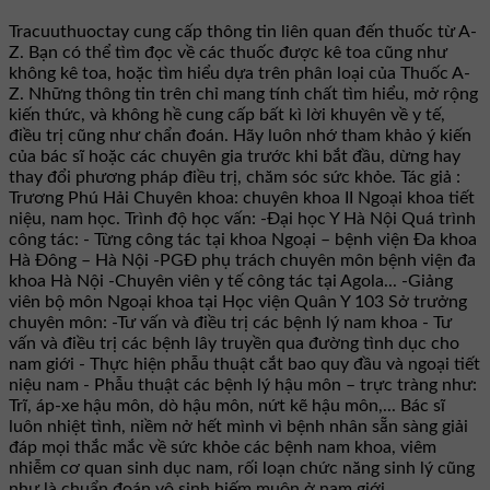
Tracuuthuoctay cung cấp thông tin liên quan đến thuốc từ A-
Z. Bạn có thể tìm đọc về các thuốc được kê toa cũng như
không kê toa, hoặc tìm hiểu dựa trên phân loại của Thuốc A-
Z. Những thông tin trên chỉ mang tính chất tìm hiểu, mở rộng
kiến thức, và không hề cung cấp bất kì lời khuyên về y tế,
điều trị cũng như chẩn đoán. Hãy luôn nhớ tham khảo ý kiến
của bác sĩ hoặc các chuyên gia trước khi bắt đầu, dừng hay
thay đổi phương pháp điều trị, chăm sóc sức khỏe. Tác giả :
Trương Phú Hải Chuyên khoa: chuyên khoa II Ngoại khoa tiết
niệu, nam học. Trình độ học vấn: -Đại học Y Hà Nội Quá trình
công tác: - Từng công tác tại khoa Ngoại – bệnh viện Đa khoa
Hà Đông – Hà Nội -PGĐ phụ trách chuyên môn bệnh viện đa
khoa Hà Nội -Chuyên viên y tế công tác tại Agola... -Giảng
viên bộ môn Ngoại khoa tại Học viện Quân Y 103 Sở trưởng
chuyên môn: -Tư vấn và điều trị các bệnh lý nam khoa - Tư
vấn và điều trị các bệnh lây truyền qua đường tình dục cho
nam giới - Thực hiện phẫu thuật cắt bao quy đầu và ngoại tiết
niệu nam - Phẫu thuật các bệnh lý hậu môn – trực tràng như:
Trĩ, áp-xe hậu môn, dò hậu môn, nứt kẽ hậu môn,... Bác sĩ
luôn nhiệt tình, niềm nở hết mình vì bệnh nhân sẵn sàng giải
đáp mọi thắc mắc về sức khỏe các bệnh nam khoa, viêm
nhiễm cơ quan sinh dục nam, rối loạn chức năng sinh lý cũng
như là chuẩn đoán vô sinh hiếm muộn ở nam giới.