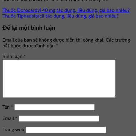
Thuốc Dorocardyl 40 mg tác dụng, liều dùng, giá bao nhiêu?
Thuốc Tiphadeltacil tác dụng, liều dùng, giá bao nhiêu?
Để lại một bình luận
Email của bạn sẽ không được hiển thị công khai.
Các trường
bắt buộc được đánh dấu
*
Bình luận
*
Tên
*
Email
*
Trang web