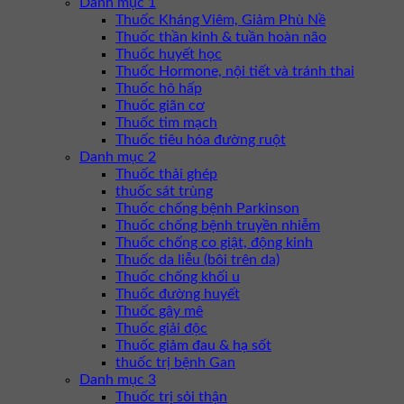
Danh mục 1
Thuốc Kháng Viêm, Giảm Phù Nề
Thuốc thần kinh & tuần hoàn não
Thuốc huyết học
Thuốc Hormone, nội tiết và tránh thai
Thuốc hô hấp
Thuốc giãn cơ
Thuốc tim mạch
Thuốc tiêu hóa đường ruột
Danh mục 2
Thuốc thải ghép
thuốc sát trùng
Thuốc chống bệnh Parkinson
Thuốc chống bệnh truyền nhiễm
Thuốc chống co giật, động kinh
Thuốc da liễu (bôi trên da)
Thuốc chống khối u
Thuốc đường huyết
Thuốc gây mê
Thuốc giải độc
Thuốc giảm đau & hạ sốt
thuốc trị bệnh Gan
Danh mục 3
Thuốc trị sỏi thận