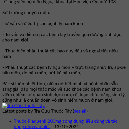
-Giảng viên bộ môn Ngoại khoa tại Học viện Quân Y 103
Sở trưởng chuyên môn:
-Tư vấn và điều trị các bệnh lý nam khoa
- Tư vấn và điều trị các bệnh lây truyền qua đường tình dục
cho nam giới
- Thực hiện phẫu thuật cắt bao quy đầu và ngoại tiết niệu
nam
- Phẫu thuật các bệnh lý hậu môn – trực tràng như: Trĩ, áp-xe
hậu môn, dò hậu môn, nứt kẽ hậu môn,...
Bác sĩ luôn nhiệt tình, niềm nở hết mình vì bệnh nhân sẵn
sàng giải đáp mọi thắc mắc về sức khỏe các bệnh nam khoa,
viêm nhiễm cơ quan sinh dục nam, rối loạn chức năng sinh lý
cũng như là chuẩn đoán vô sinh hiếm muộn ở nam giới.
Latest posts by Tra Cứu Thuốc Tây
(
see all
)
Thuốc Plaquenil 200mg công dụng, liều dùng và tác
dụng phụ cần biết
- 13/10/2024