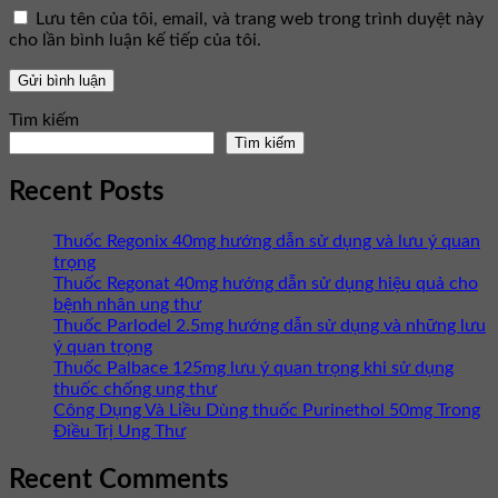
Lưu tên của tôi, email, và trang web trong trình duyệt này
cho lần bình luận kế tiếp của tôi.
Tìm kiếm
Tìm kiếm
Recent Posts
Thuốc Regonix 40mg hướng dẫn sử dụng và lưu ý quan
trọng
Thuốc Regonat 40mg hướng dẫn sử dụng hiệu quả cho
bệnh nhân ung thư
Thuốc Parlodel 2.5mg hướng dẫn sử dụng và những lưu
ý quan trọng
Thuốc Palbace 125mg lưu ý quan trọng khi sử dụng
thuốc chống ung thư
Công Dụng Và Liều Dùng thuốc Purinethol 50mg Trong
Điều Trị Ung Thư
Recent Comments