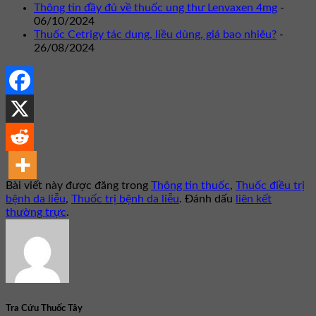
Thông tin đầy đủ về thuốc ung thư Lenvaxen 4mg
-
06/10/2024
Thuốc Cetrigy tác dụng, liều dùng, giá bao nhiêu?
-
26/08/2024
Bài viết này được đăng trong
Thông tin thuốc
,
Thuốc điều trị
bệnh da liễu
,
Thuốc trị bệnh da liễu
. Đánh dấu
liên kết
thường trực
.
Tra Cứu Thuốc Tây