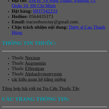
Địa chỉ:
334 Đ. Tô Hiến Thành, Phường 15,
Quận 10, Hồ Chí Minh
Đặt hàng:
0937542233
Hotline:
0564435373
Email:
tracuuthuoctay@gmail.com.
Chịu trách nhiệm nội dung:
Dược sĩ Cao Thanh
Hùng
THÔNG TIN THUỐC:
Thuốc
Nexium
Thuốc
Augmentin
Thuốc
Efferalgan
Thuốc
Alphachymotrypsin
các kiểu quan hệ bằng miệng
Tổng hợp bài viết tại Tra Cứu Thuốc Tây
CÁC TRANG THÔNG TIN: