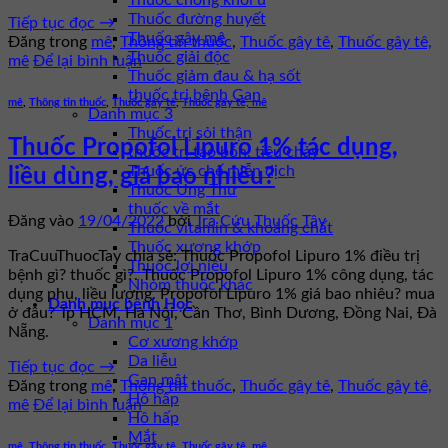
Thuốc chống khối u
Thuốc đường huyết
Tiếp tục đọc
→
Thuốc gây mê
Đăng trong
mê
,
Thông tin thuốc
,
Thuốc gây tê
,
Thuốc gây tê,
Thuốc giải độc
mê
Để lại bình luận
Thuốc giảm đau & hạ sốt
thuốc trị bệnh Gan
mê
,
Thông tin thuốc
,
Thuốc gây tê
,
Thuốc gây tê, mê
Danh mục 3
Thuốc trị sỏi thận
Thuốc Propofol Lipuro 1% tác dụng,
thuốc trị táo bón, tiêu chảy
Thuốc ức chế miễn dịch
liều dùng, giá bao nhiêu?
Thuốc Ung Thư
thuốc về mắt
Đăng vào
19/04/2022
bởi
Tra Cứu Thuốc Tây
Thuốc vitamin & khoáng chất
Thuốc xương khớp
TraCuuThuocTay chia sẻ: Thuốc Propofol Lipuro 1% điều trị
Thuốc lợi niệu
bệnh gì? thuốc gì?. Thuốc Propofol Lipuro 1% công dụng, tác
Nhóm thuốc khác
dụng phụ, liều lượng. Propofol Lipuro 1% giá bao nhiêu? mua
Danh mục bệnh Học
ở đâu? Tp HCM, Hà Nội, Cần Thơ, Bình Dương, Đồng Nai, Đà
Danh mục 1
Nẵng.
Cơ xương khớp
Da liễu
Tiếp tục đọc
→
Gan mật
Đăng trong
mê
,
Thông tin thuốc
,
Thuốc gây tê
,
Thuốc gây tê,
Hô hấp
mê
Để lại bình luận
Hô hấp
Mắt
mê
,
Thông tin thuốc
,
Thuốc gây tê
,
Thuốc gây tê, mê