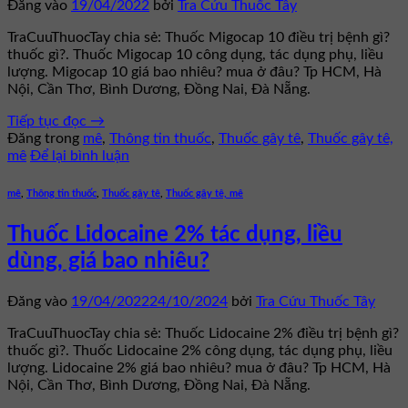
Đăng vào
19/04/2022
bởi
Tra Cứu Thuốc Tây
TraCuuThuocTay chia sẻ: Thuốc Migocap 10 điều trị bệnh gì?
thuốc gì?. Thuốc Migocap 10 công dụng, tác dụng phụ, liều
lượng. Migocap 10 giá bao nhiêu? mua ở đâu? Tp HCM, Hà
Nội, Cần Thơ, Bình Dương, Đồng Nai, Đà Nẵng.
Tiếp tục đọc
→
Đăng trong
mê
,
Thông tin thuốc
,
Thuốc gây tê
,
Thuốc gây tê,
mê
Để lại bình luận
mê
,
Thông tin thuốc
,
Thuốc gây tê
,
Thuốc gây tê, mê
Thuốc Lidocaine 2% tác dụng, liều
dùng, giá bao nhiêu?
Đăng vào
19/04/2022
24/10/2024
bởi
Tra Cứu Thuốc Tây
TraCuuThuocTay chia sẻ: Thuốc Lidocaine 2% điều trị bệnh gì?
thuốc gì?. Thuốc Lidocaine 2% công dụng, tác dụng phụ, liều
lượng. Lidocaine 2% giá bao nhiêu? mua ở đâu? Tp HCM, Hà
Nội, Cần Thơ, Bình Dương, Đồng Nai, Đà Nẵng.