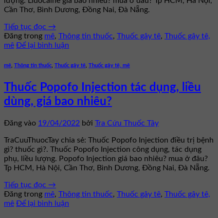
lượng. Lidocaine giá bao nhiêu? mua ở đâu? Tp HCM, Hà Nội,
Cần Thơ, Bình Dương, Đồng Nai, Đà Nẵng.
Tiếp tục đọc
→
Đăng trong
mê
,
Thông tin thuốc
,
Thuốc gây tê
,
Thuốc gây tê,
mê
Để lại bình luận
mê
,
Thông tin thuốc
,
Thuốc gây tê
,
Thuốc gây tê, mê
Thuốc Popofo Injection tác dụng, liều
dùng, giá bao nhiêu?
Đăng vào
19/04/2022
bởi
Tra Cứu Thuốc Tây
TraCuuThuocTay chia sẻ: Thuốc Popofo Injection điều trị bệnh
gì? thuốc gì?. Thuốc Popofo Injection công dụng, tác dụng
phụ, liều lượng. Popofo Injection giá bao nhiêu? mua ở đâu?
Tp HCM, Hà Nội, Cần Thơ, Bình Dương, Đồng Nai, Đà Nẵng.
Tiếp tục đọc
→
Đăng trong
mê
,
Thông tin thuốc
,
Thuốc gây tê
,
Thuốc gây tê,
mê
Để lại bình luận