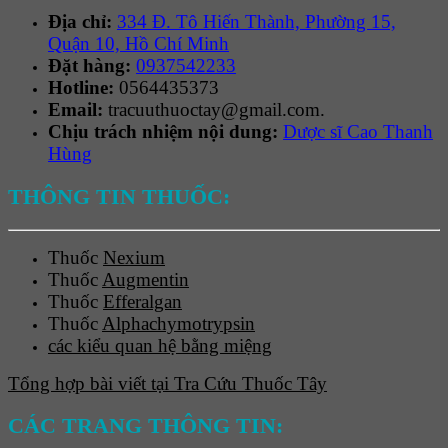
Địa chỉ:
334 Đ. Tô Hiến Thành, Phường 15,
Quận 10, Hồ Chí Minh
Đặt hàng:
0937542233
Hotline:
0564435373
Email:
tracuuthuoctay@gmail.com.
Chịu trách nhiệm nội dung:
Dược sĩ Cao Thanh
Hùng
THÔNG TIN THUỐC:
Thuốc
Nexium
Thuốc
Augmentin
Thuốc
Efferalgan
Thuốc
Alphachymotrypsin
các kiểu quan hệ bằng miệng
Tổng hợp bài viết tại Tra Cứu Thuốc Tây
CÁC TRANG THÔNG TIN: