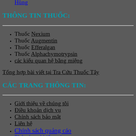
Hùng
THÔNG TIN THUỐC:
Thuốc
Nexium
Thuốc
Augmentin
Thuốc
Efferalgan
Thuốc
Alphachymotrypsin
các kiểu quan hệ bằng miệng
Tổng hợp bài viết tại Tra Cứu Thuốc Tây
CÁC TRANG THÔNG TIN:
Giới thiệu về chúng tôi
Điều khoản dịch vụ
Chính sách bảo mật
Liên hệ
Chính sách quảng cáo