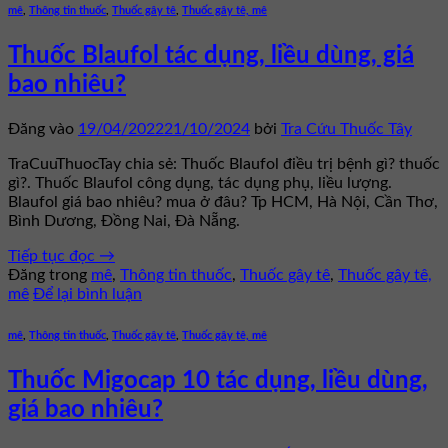
mê
,
Thông tin thuốc
,
Thuốc gây tê
,
Thuốc gây tê, mê
Thuốc Blaufol tác dụng, liều dùng, giá
bao nhiêu?
Đăng vào
19/04/2022
21/10/2024
bởi
Tra Cứu Thuốc Tây
TraCuuThuocTay chia sẻ: Thuốc Blaufol điều trị bệnh gì? thuốc
gì?. Thuốc Blaufol công dụng, tác dụng phụ, liều lượng.
Blaufol giá bao nhiêu? mua ở đâu? Tp HCM, Hà Nội, Cần Thơ,
Bình Dương, Đồng Nai, Đà Nẵng.
Tiếp tục đọc
→
Đăng trong
mê
,
Thông tin thuốc
,
Thuốc gây tê
,
Thuốc gây tê,
mê
Để lại bình luận
mê
,
Thông tin thuốc
,
Thuốc gây tê
,
Thuốc gây tê, mê
Thuốc Migocap 10 tác dụng, liều dùng,
giá bao nhiêu?