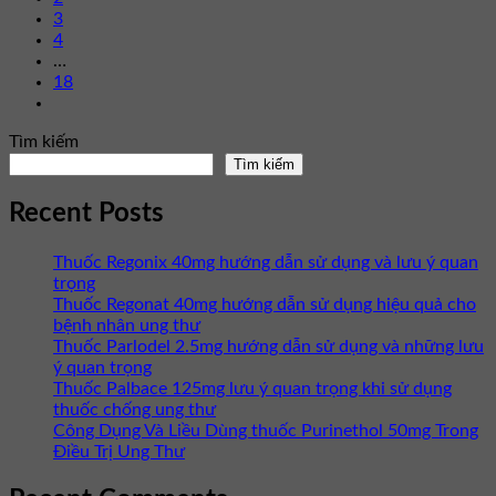
3
4
…
18
Tìm kiếm
Tìm kiếm
Recent Posts
Thuốc Regonix 40mg hướng dẫn sử dụng và lưu ý quan
trọng
Thuốc Regonat 40mg hướng dẫn sử dụng hiệu quả cho
bệnh nhân ung thư
Thuốc Parlodel 2.5mg hướng dẫn sử dụng và những lưu
ý quan trọng
Thuốc Palbace 125mg lưu ý quan trọng khi sử dụng
thuốc chống ung thư
Công Dụng Và Liều Dùng thuốc Purinethol 50mg Trong
Điều Trị Ung Thư