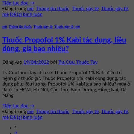
Tiếp tục đọc
→
Đăng trong
mê
,
Thông tin thuốc
,
Thuốc gây tê
,
Thuốc gây tê,
mê
Để lại bình luận
mê
,
Thông tin thuốc
,
Thuốc gây tê
,
Thuốc gây tê, mê
Thuốc Propofol 1% Kabi tác dụng, liều
dùng, giá bao nhiêu?
Đăng vào
19/04/2022
bởi
Tra Cứu Thuốc Tây
TraCuuThuocTay chia sẻ: Thuốc Propofol 1% Kabi điều trị
bệnh gì? thuốc gì?. Thuốc Propofol 1% Kabi công dụng, tác
dụng phụ, liều lượng. Propofol 1% Kabi giá bao nhiêu? mua ở
đâu? Tp HCM, Hà Nội, Cần Thơ, Bình Dương, Đồng Nai, Đà
Nẵng.
Tiếp tục đọc
→
Đăng trong
mê
,
Thông tin thuốc
,
Thuốc gây tê
,
Thuốc gây tê,
mê
Để lại bình luận
1
2