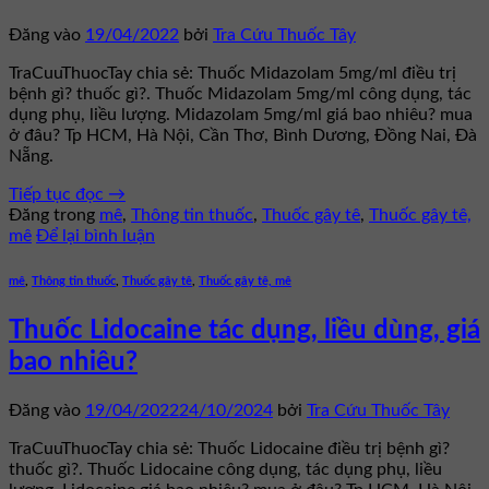
Đăng vào
19/04/2022
bởi
Tra Cứu Thuốc Tây
TraCuuThuocTay chia sẻ: Thuốc Midazolam 5mg/ml điều trị
bệnh gì? thuốc gì?. Thuốc Midazolam 5mg/ml công dụng, tác
dụng phụ, liều lượng. Midazolam 5mg/ml giá bao nhiêu? mua
ở đâu? Tp HCM, Hà Nội, Cần Thơ, Bình Dương, Đồng Nai, Đà
Nẵng.
Tiếp tục đọc
→
Đăng trong
mê
,
Thông tin thuốc
,
Thuốc gây tê
,
Thuốc gây tê,
mê
Để lại bình luận
mê
,
Thông tin thuốc
,
Thuốc gây tê
,
Thuốc gây tê, mê
Thuốc Lidocaine tác dụng, liều dùng, giá
bao nhiêu?
Đăng vào
19/04/2022
24/10/2024
bởi
Tra Cứu Thuốc Tây
TraCuuThuocTay chia sẻ: Thuốc Lidocaine điều trị bệnh gì?
thuốc gì?. Thuốc Lidocaine công dụng, tác dụng phụ, liều