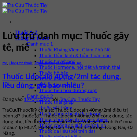
Bỏ
qua
nội
dung
Thuốc A-Z
Lưu trữ danh mục:
Thuốc gây
Thông tin thuốc
Danh mục 1
tê, mê
Thuốc Kháng Viêm, Giảm Phù Nề
Thuốc thần kinh & tuần hoàn não
Thuốc huyết học
mê
,
Thông tin thuốc
,
Thuốc gây tê
,
Thuốc gây tê, mê
Thuốc Hormone, nội tiết và tránh thai
Thuốc hô hấp
Thuốc Lidocain 40mg/2ml tác dụng,
Thuốc giãn cơ
Thuốc tim mạch
liều dùng, giá bao nhiêu?
Thuốc tiêu hóa đường ruột
Danh mục 2
Đăng vào
19/04/2022
bởi
Tra Cứu Thuốc Tây
Thuốc thải ghép
thuốc sát trùng
TraCuuThuocTay chia sẻ: Thuốc Lidocain 40mg/2ml điều trị
Thuốc chống bệnh Parkinson
bệnh gì? thuốc gì?. Thuốc Lidocain 40mg/2ml công dụng, tác
Thuốc chống bệnh truyền nhiễm
dụng phụ, liều lượng. Lidocain 40mg/2ml giá bao nhiêu? mua
Thuốc chống co giật, động kinh
ở đâu? Tp HCM, Hà Nội, Cần Thơ, Bình Dương, Đồng Nai, Đà
Thuốc da liễu (bôi trên da)
Nẵng.