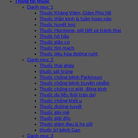
Thông tin thuốc
Danh mục 1
Thuốc Kháng Viêm, Giảm Phù Nề
Thuốc thần kinh & tuần hoàn não
Thuốc huyết học
Thuốc Hormone, nội tiết và tránh thai
Thuốc hô hấp
Thuốc giãn cơ
Thuốc tim mạch
Thuốc tiêu hóa đường ruột
Danh mục 2
Thuốc thải ghép
thuốc sát trùng
Thuốc chống bệnh Parkinson
Thuốc chống bệnh truyền nhiễm
Thuốc chống co giật, động kinh
Thuốc da liễu (bôi trên da)
Thuốc chống khối u
Thuốc đường huyết
Thuốc gây mê
Thuốc giải độc
Thuốc giảm đau & hạ sốt
thuốc trị bệnh Gan
Danh mục 3