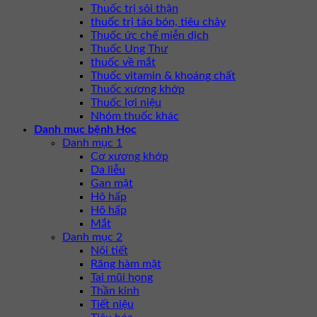
Thuốc trị sỏi thận
thuốc trị táo bón, tiêu chảy
Thuốc ức chế miễn dịch
Thuốc Ung Thư
thuốc về mắt
Thuốc vitamin & khoáng chất
Thuốc xương khớp
Thuốc lợi niệu
Nhóm thuốc khác
Danh mục bệnh Học
Danh mục 1
Cơ xương khớp
Da liễu
Gan mật
Hô hấp
Hô hấp
Mắt
Danh mục 2
Nội tiết
Răng hàm mặt
Tai mũi họng
Thần kinh
Tiết niệu