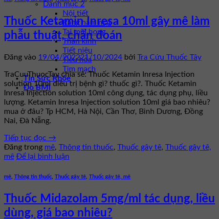
Danh mục 2
Nội tiết
Thuốc Ketamin Inresa 10ml gây mê làm
Răng hàm mặt
Tai mũi họng
phẫu thuật, chẩn đoán
Thần kinh
Tiết niệu
Đăng vào
19/04/2022
21/10/2024
bởi
Tra Cứu Thuốc Tây
Tiêu hóa
Tim mạch
TraCuuThuocTay chia sẻ: Thuốc Ketamin Inresa Injection
Tin Sức Khỏe
solution 10ml điều trị bệnh gì? thuốc gì?. Thuốc Ketamin
Đo BMI
Inresa Injection solution 10ml công dụng, tác dụng phụ, liều
lượng. Ketamin Inresa Injection solution 10ml giá bao nhiêu?
mua ở đâu? Tp HCM, Hà Nội, Cần Thơ, Bình Dương, Đồng
Nai, Đà Nẵng.
Tiếp tục đọc
→
Đăng trong
mê
,
Thông tin thuốc
,
Thuốc gây tê
,
Thuốc gây tê,
mê
Để lại bình luận
mê
,
Thông tin thuốc
,
Thuốc gây tê
,
Thuốc gây tê, mê
Thuốc Midazolam 5mg/ml tác dụng, liều
dùng, giá bao nhiêu?