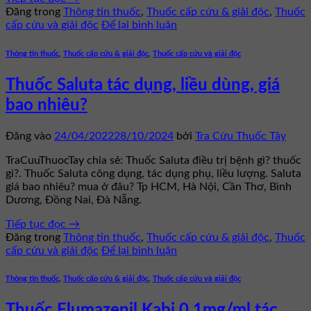
Đăng trong
Thông tin thuốc
,
Thuốc cấp cứu & giải độc
,
Thuốc
cấp cứu và giải độc
Để lại bình luận
Thông tin thuốc
,
Thuốc cấp cứu & giải độc
,
Thuốc cấp cứu và giải độc
Thuốc Saluta tác dụng, liều dùng, giá
bao nhiêu?
Đăng vào
24/04/2022
28/10/2024
bởi
Tra Cứu Thuốc Tây
TraCuuThuocTay chia sẻ: Thuốc Saluta điều trị bệnh gì? thuốc
gì?. Thuốc Saluta công dụng, tác dụng phụ, liều lượng. Saluta
giá bao nhiêu? mua ở đâu? Tp HCM, Hà Nội, Cần Thơ, Bình
Dương, Đồng Nai, Đà Nẵng.
Tiếp tục đọc
→
Đăng trong
Thông tin thuốc
,
Thuốc cấp cứu & giải độc
,
Thuốc
cấp cứu và giải độc
Để lại bình luận
Thông tin thuốc
,
Thuốc cấp cứu & giải độc
,
Thuốc cấp cứu và giải độc
Thuốc Flumazenil Kabi 0,1mg/ml tác