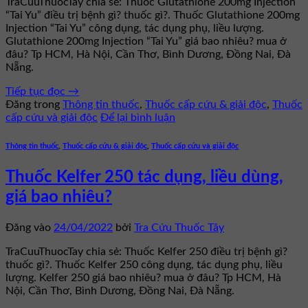
TraCuuThuocTay chia sẻ: Thuốc Glutathione 200mg Injection
“Tai Yu” điều trị bệnh gì? thuốc gì?. Thuốc Glutathione 200mg
Injection “Tai Yu” công dụng, tác dụng phụ, liều lượng.
Glutathione 200mg Injection “Tai Yu” giá bao nhiêu? mua ở
đâu? Tp HCM, Hà Nội, Cần Thơ, Bình Dương, Đồng Nai, Đà
Nẵng.
Tiếp tục đọc
→
Đăng trong
Thông tin thuốc
,
Thuốc cấp cứu & giải độc
,
Thuốc
cấp cứu và giải độc
Để lại bình luận
Thông tin thuốc
,
Thuốc cấp cứu & giải độc
,
Thuốc cấp cứu và giải độc
Thuốc Kelfer 250 tác dụng, liều dùng,
giá bao nhiêu?
Đăng vào
24/04/2022
bởi
Tra Cứu Thuốc Tây
TraCuuThuocTay chia sẻ: Thuốc Kelfer 250 điều trị bệnh gì?
thuốc gì?. Thuốc Kelfer 250 công dụng, tác dụng phụ, liều
lượng. Kelfer 250 giá bao nhiêu? mua ở đâu? Tp HCM, Hà
Nội, Cần Thơ, Bình Dương, Đồng Nai, Đà Nẵng.