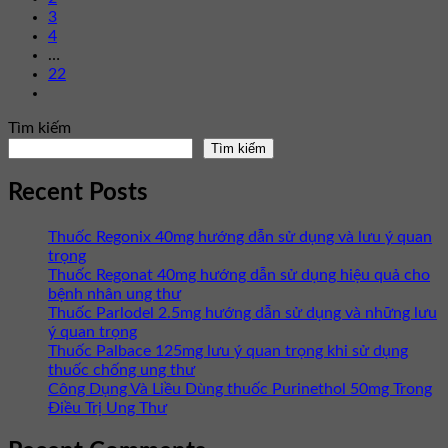
3
4
…
22
Tìm kiếm
Tìm kiếm
Recent Posts
Thuốc Regonix 40mg hướng dẫn sử dụng và lưu ý quan
trọng
Thuốc Regonat 40mg hướng dẫn sử dụng hiệu quả cho
bệnh nhân ung thư
Thuốc Parlodel 2.5mg hướng dẫn sử dụng và những lưu
ý quan trọng
Thuốc Palbace 125mg lưu ý quan trọng khi sử dụng
thuốc chống ung thư
Công Dụng Và Liều Dùng thuốc Purinethol 50mg Trong
Điều Trị Ung Thư