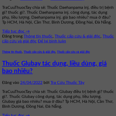
TraCuuThuocTay chia sẻ: Thuốc Daehanpama inj. điều trị bệnh
gì? thuốc gì?. Thuốc Daehanpama inj. công dụng, tác dụng
phụ, liều lượng. Daehanpama inj. giá bao nhiêu? mua ở đâu?
Tp HCM, Hà Nội, Cần Thơ, Bình Dương, Đồng Nai, Đà Nẵng.
Tiếp tục đọc
→
Đăng trong
Thông tin thuốc
,
Thuốc cấp cứu & giải độc
,
Thuốc
cấp cứu và giải độc
Để lại bình luận
Thông tin thuốc
,
Thuốc cấp cứu & giải độc
,
Thuốc cấp cứu và giải độc
Thuốc Glubay tác dụng, liều dùng, giá
bao nhiêu?
Đăng vào
24/04/2022
bởi
Tra Cứu Thuốc Tây
TraCuuThuocTay chia sẻ: Thuốc Glubay điều trị bệnh gì? thuốc
gì?. Thuốc Glubay công dụng, tác dụng phụ, liều lượng.
Glubay giá bao nhiêu? mua ở đâu? Tp HCM, Hà Nội, Cần Thơ,
Bình Dương, Đồng Nai, Đà Nẵng.
Tiếp tục đọc
→