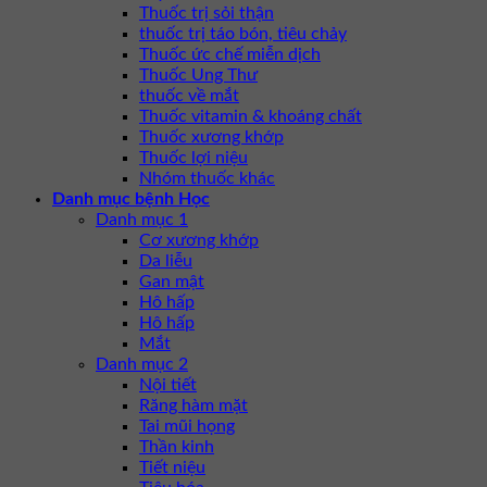
Thuốc trị sỏi thận
thuốc trị táo bón, tiêu chảy
Thuốc ức chế miễn dịch
Thuốc Ung Thư
thuốc về mắt
Thuốc vitamin & khoáng chất
Thuốc xương khớp
Thuốc lợi niệu
Nhóm thuốc khác
Danh mục bệnh Học
Danh mục 1
Cơ xương khớp
Da liễu
Gan mật
Hô hấp
Hô hấp
Mắt
Danh mục 2
Nội tiết
Răng hàm mặt
Tai mũi họng
Thần kinh
Tiết niệu