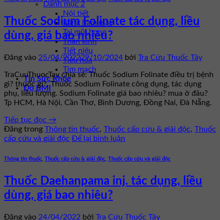
Danh mục 2
Nội tiết
Thuốc Sodium Folinate tác dụng, liều
Răng hàm mặt
Tai mũi họng
dùng, giá bao nhiêu?
Thần kinh
Tiết niệu
Đăng vào
25/04/2022
29/10/2024
bởi
Tra Cứu Thuốc Tây
Tiêu hóa
Tim mạch
TraCuuThuocTay chia sẻ: Thuốc Sodium Folinate điều trị bệnh
Tin Sức Khỏe
gì? thuốc gì?. Thuốc Sodium Folinate công dụng, tác dụng
Đo BMI
phụ, liều lượng. Sodium Folinate giá bao nhiêu? mua ở đâu?
Tp HCM, Hà Nội, Cần Thơ, Bình Dương, Đồng Nai, Đà Nẵng.
Tiếp tục đọc
→
Đăng trong
Thông tin thuốc
,
Thuốc cấp cứu & giải độc
,
Thuốc
cấp cứu và giải độc
Để lại bình luận
Thông tin thuốc
,
Thuốc cấp cứu & giải độc
,
Thuốc cấp cứu và giải độc
Thuốc Daehanpama inj. tác dụng, liều
dùng, giá bao nhiêu?
Đăng vào
24/04/2022
bởi
Tra Cứu Thuốc Tây