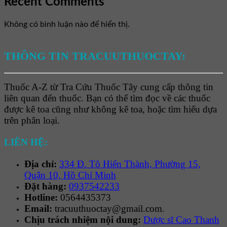
Recent Comments
Không có bình luận nào để hiển thị.
THÔNG TIN TRACUUTHUOCTAY:
Thuốc A-Z từ Tra Cứu Thuốc Tây cung cấp thông tin
liên quan đến thuốc. Bạn có thể tìm đọc về các thuốc
được kê toa cũng như không kê toa, hoặc tìm hiểu dựa
trên phân loại.
LIÊN HỆ:
Địa chỉ:
334 Đ. Tô Hiến Thành, Phường 15,
Quận 10, Hồ Chí Minh
Đặt hàng:
0937542233
Hotline:
0564435373
Email:
tracuuthuoctay@gmail.com.
Chịu trách nhiệm nội dung:
Dược sĩ Cao Thanh