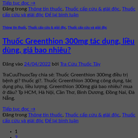
Tiếp tục đọc
→
Đăng trong
Thông tin thuốc
,
Thuốc cấp cứu & giải độc
,
Thuốc
cấp cứu và giải độc
Để lại bình luận
Thông tin thuốc
,
Thuốc cấp cứu & giải độc
,
Thuốc cấp cứu và giải độc
Thuốc Greenthion 300mg tác dụng, liều
dùng, giá bao nhiêu?
Đăng vào
24/04/2022
bởi
Tra Cứu Thuốc Tây
TraCuuThuocTay chia sẻ: Thuốc Greenthion 300mg điều trị
bệnh gì? thuốc gì?. Thuốc Greenthion 300mg công dụng, tác
dụng phụ, liều lượng. Greenthion 300mg giá bao nhiêu? mua
ở đâu? Tp HCM, Hà Nội, Cần Thơ, Bình Dương, Đồng Nai, Đà
Nẵng.
Tiếp tục đọc
→
Đăng trong
Thông tin thuốc
,
Thuốc cấp cứu & giải độc
,
Thuốc
cấp cứu và giải độc
Để lại bình luận
1
2