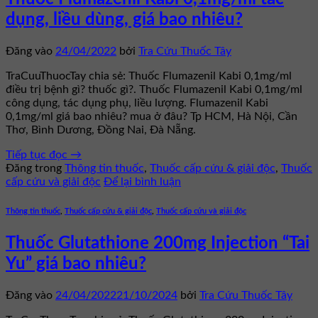
dụng, liều dùng, giá bao nhiêu?
Đăng vào
24/04/2022
bởi
Tra Cứu Thuốc Tây
TraCuuThuocTay chia sẻ: Thuốc Flumazenil Kabi 0,1mg/ml
điều trị bệnh gì? thuốc gì?. Thuốc Flumazenil Kabi 0,1mg/ml
công dụng, tác dụng phụ, liều lượng. Flumazenil Kabi
0,1mg/ml giá bao nhiêu? mua ở đâu? Tp HCM, Hà Nội, Cần
Thơ, Bình Dương, Đồng Nai, Đà Nẵng.
Tiếp tục đọc
→
Đăng trong
Thông tin thuốc
,
Thuốc cấp cứu & giải độc
,
Thuốc
cấp cứu và giải độc
Để lại bình luận
Thông tin thuốc
,
Thuốc cấp cứu & giải độc
,
Thuốc cấp cứu và giải độc
Thuốc Glutathione 200mg Injection “Tai
Yu” giá bao nhiêu?
Đăng vào
24/04/2022
21/10/2024
bởi
Tra Cứu Thuốc Tây