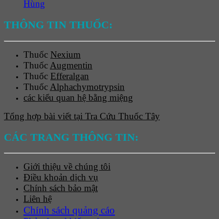
Hùng
THÔNG TIN THUỐC:
Thuốc
Nexium
Thuốc
Augmentin
Thuốc
Efferalgan
Thuốc
Alphachymotrypsin
các kiểu quan hệ bằng miệng
Tổng hợp bài viết tại Tra Cứu Thuốc Tây
CÁC TRANG THÔNG TIN:
Giới thiệu về chúng tôi
Điều khoản dịch vụ
Chính sách bảo mật
Liên hệ
Chính sách quảng cáo