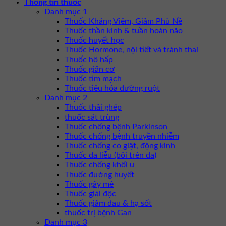
Thông tin thuốc
Danh mục 1
Thuốc Kháng Viêm, Giảm Phù Nề
Thuốc thần kinh & tuần hoàn não
Thuốc huyết học
Thuốc Hormone, nội tiết và tránh thai
Thuốc hô hấp
Thuốc giãn cơ
Thuốc tim mạch
Thuốc tiêu hóa đường ruột
Danh mục 2
Thuốc thải ghép
thuốc sát trùng
Thuốc chống bệnh Parkinson
Thuốc chống bệnh truyền nhiễm
Thuốc chống co giật, động kinh
Thuốc da liễu (bôi trên da)
Thuốc chống khối u
Thuốc đường huyết
Thuốc gây mê
Thuốc giải độc
Thuốc giảm đau & hạ sốt
thuốc trị bệnh Gan
Danh mục 3