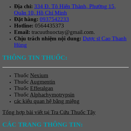
Địa chỉ:
334 Đ. Tô Hiến Thành, Phường 15,
Quận 10, Hồ Chí Minh
Đặt hàng:
0937542233
Hotline:
0564435373
Email:
tracuuthuoctay@gmail.com.
Chịu trách nhiệm nội dung:
Dược sĩ Cao Thanh
Hùng
THÔNG TIN THUỐC:
Thuốc
Nexium
Thuốc
Augmentin
Thuốc
Efferalgan
Thuốc
Alphachymotrypsin
các kiểu quan hệ bằng miệng
Tổng hợp bài viết tại Tra Cứu Thuốc Tây
CÁC TRANG THÔNG TIN: