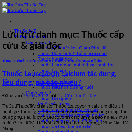
Bỏ
qua
nội
dung
Thuốc A-Z
Lưu trữ danh mục:
Thuốc cấp
Thông tin thuốc
Danh mục 1
cứu & giải độc
Thuốc Kháng Viêm, Giảm Phù Nề
Thuốc thần kinh & tuần hoàn não
Thuốc huyết học
Thông tin thuốc
,
Thuốc cấp cứu & giải độc
,
Thuốc cấp cứu và giải độc
Thuốc Hormone, nội tiết và tránh thai
Thuốc hô hấp
Thuốc Leucovorin calcium tác dụng,
Thuốc giãn cơ
Thuốc tim mạch
liều dùng, giá bao nhiêu?
Thuốc tiêu hóa đường ruột
Danh mục 2
Đăng vào
25/04/2022
bởi
Tra Cứu Thuốc Tây
Thuốc thải ghép
thuốc sát trùng
TraCuuThuocTay chia sẻ: Thuốc Leucovorin calcium điều trị
Thuốc chống bệnh Parkinson
bệnh gì? thuốc gì?. Thuốc Leucovorin calcium công dụng, tác
Thuốc chống bệnh truyền nhiễm
dụng phụ, liều lượng. Leucovorin calcium giá bao nhiêu? mua
Thuốc chống co giật, động kinh
ở đâu? Tp HCM, Hà Nội, Cần Thơ, Bình Dương, Đồng Nai, Đà
Thuốc da liễu (bôi trên da)
Nẵng.