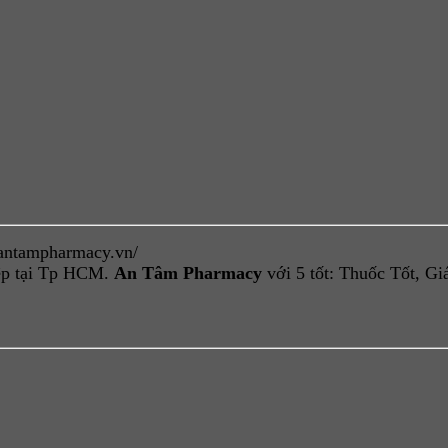
/antampharmacy.vn/
iệp tại Tp HCM.
An Tâm Pharmacy
với 5 tốt: Thuốc Tốt, G