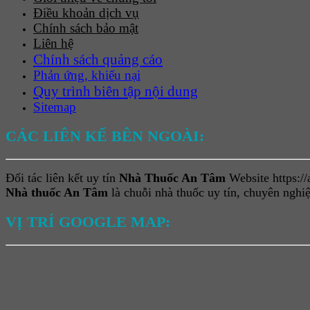
Điều khoản dịch vụ
Chính sách bảo mật
Liên hệ
Chính sách quảng cáo
Phản ứng, khiếu nại
Quy trình biên tập nội dung
Sitemap
CÁC LIÊN KẾ BÊN NGOÀI:
Đối tác liên kết uy tín
Nhà Thuốc An Tâm
Website https:/
Nhà thuốc An Tâm
là chuỗi nhà thuốc uy tín, chuyên ngh
VỊ TRÍ GOOGLE MAP: