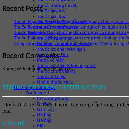
Thuốc chống khối u
Thuốc đường huyết
Recent Posts
Thuốc gây mê
Thuốc giải độc
Thuốc Regonix 40mg hướng dẫn sử dụng và lưu ý quan t
Thuốc giảm đau & hạ sốt
Thuốc Regonat 40mg hướng dẫn sử dụng hiệu quả cho b
thuốc trị bệnh Gan
Thuốc Parlodel 2.5mg hướng dẫn sử dụng và những lưu ý
Danh mục 3
Thuốc Palbace 125mg lưu ý quan trọng khi sử dụng thuố
Thuốc trị sỏi thận
Công Dụng Và Liều Dùng thuốc Purinethol 50mg Trong Đ
thuốc trị táo bón, tiêu chảy
Thuốc ức chế miễn dịch
Thuốc Ung Thư
Recent Comments
thuốc về mắt
Thuốc vitamin & khoáng chất
Không có bình luận nào để hiển thị.
Thuốc xương khớp
Thuốc lợi niệu
Nhóm thuốc khác
THÔNG TIN TRACUUTHUOCTAY:
Danh mục bệnh Học
Danh mục 1
Cơ xương khớp
Thuốc A-Z từ Tra Cứu Thuốc Tây cung cấp thông tin liên
Da liễu
Gan mật
loại.
Hô hấp
Hô hấp
LIÊN HỆ:
Mắt