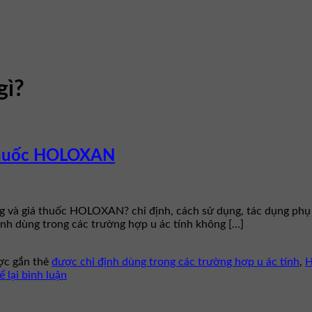
gì?
 thuốc HOLOXAN
g và giá thuốc HOLOXAN? chỉ định, cách sử dụng, tác dụng phụ
nh dùng trong các trường hợp u ác tính không […]
c gắn thẻ
được chỉ định dùng trong các trường hợp u ác tính
,
ể lại bình luận