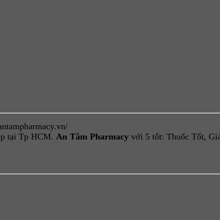
/antampharmacy.vn/
iệp tại Tp HCM.
An Tâm Pharmacy
với 5 tốt: Thuốc Tốt, G