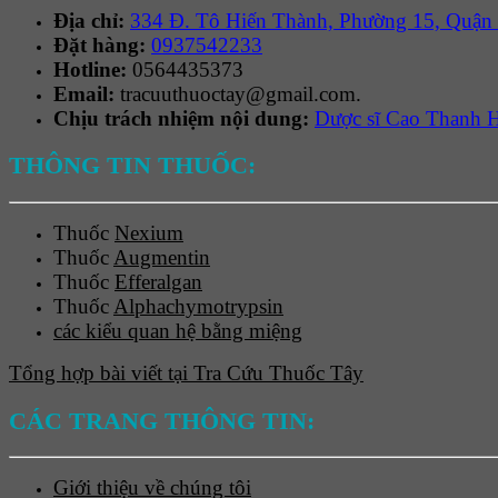
Địa chỉ:
334 Đ. Tô Hiến Thành, Phường 15, Quận
Đặt hàng:
0937542233
Hotline:
0564435373
Email:
tracuuthuoctay@gmail.com.
Chịu trách nhiệm nội dung:
Dược sĩ Cao Thanh 
THÔNG TIN THUỐC:
Thuốc
Nexium
Thuốc
Augmentin
Thuốc
Efferalgan
Thuốc
Alphachymotrypsin
các kiểu quan hệ bằng miệng
Tổng hợp bài viết tại Tra Cứu Thuốc Tây
CÁC TRANG THÔNG TIN:
Giới thiệu về chúng tôi