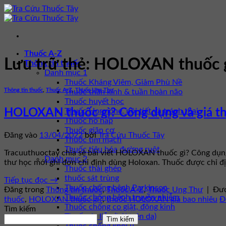
Bỏ
qua
nội
dung
Thuốc A-Z
Lưu trữ thẻ:
HOLOXAN thuốc 
Thông tin thuốc
Danh mục 1
Thuốc Kháng Viêm, Giảm Phù Nề
Thông tin thuốc
,
Thuốc A-Z
,
Thuốc Ung Thư
Thuốc thần kinh & tuần hoàn não
Thuốc huyết học
Thuốc Hormone, nội tiết và tránh thai
HOLOXAN thuốc gì? Công dụng và giá
Thuốc hô hấp
Thuốc giãn cơ
Đăng vào
13/04/2022
bởi
Tra Cứu Thuốc Tây
Thuốc tim mạch
Thuốc tiêu hóa đường ruột
Tracuuthuoctay chia sẻ bài viết HOLOXAN thuốc gì? Công dụn
Danh mục 2
thư học mới ghi đơn chỉ định dùng Holoxan. Thuốc được chỉ đị
Thuốc thải ghép
thuốc sát trùng
Tiếp tục đọc
→
Thuốc chống bệnh Parkinson
Đăng trong
Thông tin thuốc
,
Thuốc A-Z
,
Thuốc Ung Thư
|
Đượ
Thuốc chống bệnh truyền nhiễm
thuốc
,
HOLOXAN thuốc gì?
,
thuốc HOLOXAN giá bao nhiêu
Đ
Thuốc chống co giật, động kinh
Tìm kiếm
Thuốc da liễu (bôi trên da)
Tìm kiếm