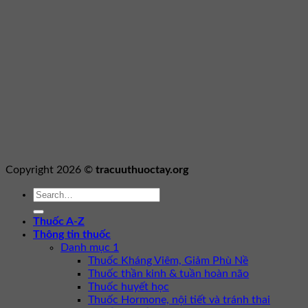
Copyright 2026 ©
tracuuthuoctay.org
Thuốc A-Z
Thông tin thuốc
Danh mục 1
Thuốc Kháng Viêm, Giảm Phù Nề
Thuốc thần kinh & tuần hoàn não
Thuốc huyết học
Thuốc Hormone, nội tiết và tránh thai