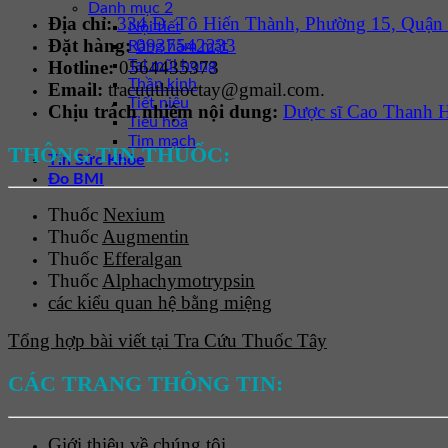
Danh mục 2
Địa chỉ:
334 Đ. Tô Hiến Thành, Phường 15, Quận
Nội tiết
Đặt hàng:
0937542233
Răng hàm mặt
Hotline:
0564435373
Tai mũi họng
Thần kinh
Email:
tracuuthuoctay@gmail.com.
Tiết niệu
Chịu trách nhiệm nội dung:
Dược sĩ Cao Thanh 
Tiêu hóa
Tim mạch
THÔNG TIN THUỐC:
Tin Sức Khỏe
Đo BMI
Thuốc
Nexium
Thuốc
Augmentin
Thuốc
Efferalgan
Thuốc
Alphachymotrypsin
các kiểu quan hệ bằng miệng
Tổng hợp bài viết tại Tra Cứu Thuốc Tây
CÁC TRANG THÔNG TIN:
Giới thiệu về chúng tôi