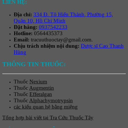
LIÊN HỆ:
Địa chỉ:
334 Đ. Tô Hiến Thành, Phường 15,
Quận 10, Hồ Chí Minh
Đặt hàng:
0937542233
Hotline:
0564435373
Email:
tracuuthuoctay@gmail.com.
Chịu trách nhiệm nội dung:
Dược sĩ Cao Thanh
Hùng
THÔNG TIN THUỐC:
Thuốc
Nexium
Thuốc
Augmentin
Thuốc
Efferalgan
Thuốc
Alphachymotrypsin
các kiểu quan hệ bằng miệng
Tổng hợp bài viết tại Tra Cứu Thuốc Tây