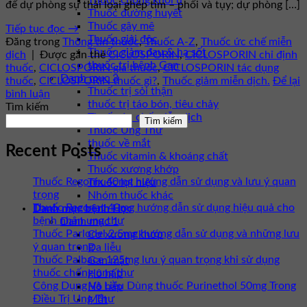
Thuốc chống khối u
để dự phòng sự thải loại ghép tim – phổi và tụy; dự phòng […]
Thuốc đường huyết
Thuốc gây mê
Tiếp tục đọc
→
Thuốc giải độc
Đăng trong
Thông tin thuốc
,
Thuốc A-Z
,
Thuốc ức chế miễn
Thuốc giảm đau & hạ sốt
dịch
|
Được gắn thẻ
CICLOSPORIN
,
CICLOSPORIN chỉ định
thuốc trị bệnh Gan
thuốc
,
CICLOSPORIN giá thuốc
,
CICLOSPORIN tác dụng
Danh mục 3
thuốc
,
CICLOSPORIN thuốc gì?
,
Thuốc giảm miễn dịch.
Để lại
Thuốc trị sỏi thận
bình luận
thuốc trị táo bón, tiêu chảy
Tìm kiếm
Thuốc ức chế miễn dịch
Tìm kiếm
Thuốc Ung Thư
thuốc về mắt
Recent Posts
Thuốc vitamin & khoáng chất
Thuốc xương khớp
Thuốc Regonix 40mg hướng dẫn sử dụng và lưu ý quan
Thuốc lợi niệu
trọng
Nhóm thuốc khác
Thuốc Regonat 40mg hướng dẫn sử dụng hiệu quả cho
Danh mục bệnh Học
bệnh nhân ung thư
Danh mục 1
Thuốc Parlodel 2.5mg hướng dẫn sử dụng và những lưu
Cơ xương khớp
ý quan trọng
Da liễu
Thuốc Palbace 125mg lưu ý quan trọng khi sử dụng
Gan mật
thuốc chống ung thư
Hô hấp
Công Dụng Và Liều Dùng thuốc Purinethol 50mg Trong
Hô hấp
Điều Trị Ung Thư
Mắt