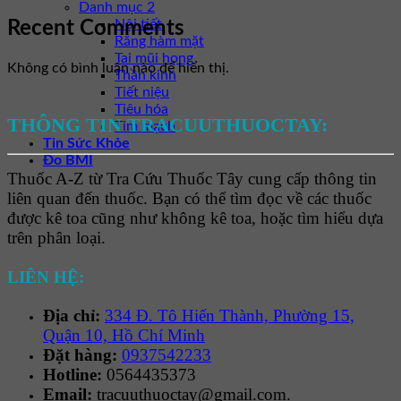
Danh mục 2
Nội tiết
Recent Comments
Răng hàm mặt
Tai mũi họng
Không có bình luận nào để hiển thị.
Thần kinh
Tiết niệu
Tiêu hóa
THÔNG TIN TRACUUTHUOCTAY:
Tim mạch
Tin Sức Khỏe
Đo BMI
Thuốc A-Z từ Tra Cứu Thuốc Tây cung cấp thông tin
liên quan đến thuốc. Bạn có thể tìm đọc về các thuốc
được kê toa cũng như không kê toa, hoặc tìm hiểu dựa
trên phân loại.
LIÊN HỆ:
Địa chỉ:
334 Đ. Tô Hiến Thành, Phường 15,
Quận 10, Hồ Chí Minh
Đặt hàng:
0937542233
Hotline:
0564435373
Email:
tracuuthuoctay@gmail.com.