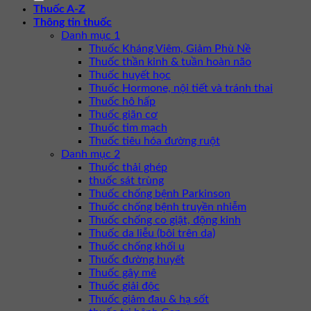
Thuốc A-Z
Thông tin thuốc
Danh mục 1
Thuốc Kháng Viêm, Giảm Phù Nề
Thuốc thần kinh & tuần hoàn não
Thuốc huyết học
Thuốc Hormone, nội tiết và tránh thai
Thuốc hô hấp
Thuốc giãn cơ
Thuốc tim mạch
Thuốc tiêu hóa đường ruột
Danh mục 2
Thuốc thải ghép
thuốc sát trùng
Thuốc chống bệnh Parkinson
Thuốc chống bệnh truyền nhiễm
Thuốc chống co giật, động kinh
Thuốc da liễu (bôi trên da)
Thuốc chống khối u
Thuốc đường huyết
Thuốc gây mê
Thuốc giải độc
Thuốc giảm đau & hạ sốt