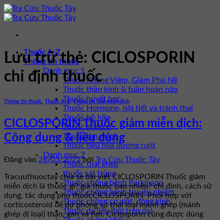
Bỏ
qua
nội
dung
Thuốc A-Z
Lưu trữ thẻ:
CICLOSPORIN
Thông tin thuốc
Danh mục 1
chỉ định thuốc
Thuốc Kháng Viêm, Giảm Phù Nề
Thuốc thần kinh & tuần hoàn não
Thuốc huyết học
Thông tin thuốc
,
Thuốc A-Z
,
Thuốc ức chế miễn dịch
Thuốc Hormone, nội tiết và tránh thai
Thuốc hô hấp
CICLOSPORIN Thuốc giảm miễn dịch:
Thuốc giãn cơ
Thuốc tim mạch
Công dụng & liều dùng
Thuốc tiêu hóa đường ruột
Danh mục 2
Đăng vào
26/03/2022
bởi
Tra Cứu Thuốc Tây
Thuốc thải ghép
thuốc sát trùng
Tracuuthuoctay chia sẻ bài viết CICLOSPORIN Thuốc giảm
Thuốc chống bệnh Parkinson
miễn dịch là thuốc gì? giá thuốc bao nhiêu? chỉ định, cách sử
Thuốc chống bệnh truyền nhiễm
dụng, tác dụng phụ thuốcCICLOSPORIN Phối hợp với
Thuốc chống co giật, động kinh
corticosteroid để dự phòng sự thải loại mảnh ghép (mảnh
Thuốc da liễu (bôi trên da)
ghép dị loại) thận, gan và tim. Ciclosporin cũng được dùng