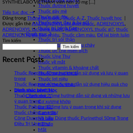
Thuốc chống khối u
SYNTHELABO VIETNAM viên nén 10 mg […]
Thuốc đường huyết
Thuốc gây mê
Tiếp tục đọc
→
Thuốc giải độc
Đăng trong
Thông tin thuốc
,
Thuốc A-Z
,
Thuốc huyết học
|
Thuốc giảm đau & hạ sốt
Được gắn thẻ
AADRENOXYL chỉ định thuốc
,
ADRENOXYL
,
thuốc trị bệnh Gan
ADRENOXYL tác dụng thuốc
,
ADRENOXYL thuốc gì?
,
thuốc
Danh mục 3
ADRENOXYL giá bao nhiêu
,
Thuốc cầm máu.
Để lại bình luận
Thuốc trị sỏi thận
Tìm kiếm
thuốc trị táo bón, tiêu chảy
Tìm kiếm
Thuốc ức chế miễn dịch
Thuốc Ung Thư
Recent Posts
thuốc về mắt
Thuốc vitamin & khoáng chất
Thuốc Regonix 40mg hướng dẫn sử dụng và lưu ý quan
Thuốc xương khớp
trọng
Thuốc lợi niệu
Thuốc Regonat 40mg hướng dẫn sử dụng hiệu quả cho
Nhóm thuốc khác
bệnh nhân ung thư
Danh mục bệnh Học
Thuốc Parlodel 2.5mg hướng dẫn sử dụng và những lưu
Danh mục 1
ý quan trọng
Cơ xương khớp
Thuốc Palbace 125mg lưu ý quan trọng khi sử dụng
Da liễu
thuốc chống ung thư
Gan mật
Công Dụng Và Liều Dùng thuốc Purinethol 50mg Trong
Hô hấp
Điều Trị Ung Thư
Hô hấp
Mắt