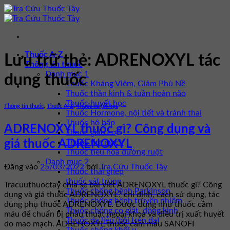
Bỏ
qua
nội
dung
Thuốc A-Z
Lưu trữ thẻ:
ADRENOXYL tác
Thông tin thuốc
Danh mục 1
dụng thuốc
Thuốc Kháng Viêm, Giảm Phù Nề
Thuốc thần kinh & tuần hoàn não
Thuốc huyết học
Thông tin thuốc
,
Thuốc A-Z
,
Thuốc huyết học
Thuốc Hormone, nội tiết và tránh thai
Thuốc hô hấp
ADRENOXYL thuốc gì? Công dụng và
Thuốc giãn cơ
Thuốc tim mạch
giá thuốc ADRENOXYL
Thuốc tiêu hóa đường ruột
Danh mục 2
Đăng vào
25/03/2022
bởi
Tra Cứu Thuốc Tây
Thuốc thải ghép
thuốc sát trùng
Tracuuthuoctay chia sẻ bài viết ADRENOXYL thuốc gì? Công
Thuốc chống bệnh Parkinson
dụng và giá thuốc ADRENOXYL? chỉ định, cách sử dụng, tác
Thuốc chống bệnh truyền nhiễm
dụng phụ thuốc ADRENOXYL. Được dùng như thuốc cầm
Thuốc chống co giật, động kinh
máu để chuẩn bị phẫu thuật ngoại khoa và điều trị xuất huyết
Thuốc da liễu (bôi trên da)
do mao mạch. ADRENOXYL thuốc cầm máu SANOFI