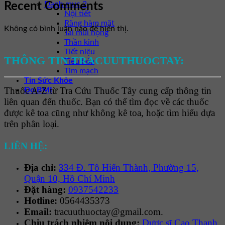
Danh mục 2
Recent Comments
Nội tiết
Răng hàm mặt
Không có bình luận nào để hiển thị.
Tai mũi họng
Thần kinh
Tiết niệu
THÔNG TIN TRACUUTHUOCTAY:
Tiêu hóa
Tim mạch
Tin Sức Khỏe
Thuốc A-Z từ Tra Cứu Thuốc Tây cung cấp thông tin
Đo BMI
liên quan đến thuốc. Bạn có thể tìm đọc về các thuốc
được kê toa cũng như không kê toa, hoặc tìm hiểu dựa
trên phân loại.
LIÊN HỆ:
Địa chỉ:
334 Đ. Tô Hiến Thành, Phường 15,
Quận 10, Hồ Chí Minh
Đặt hàng:
0937542233
Hotline:
0564435373
Email:
tracuuthuoctay@gmail.com.
Chịu trách nhiệm nội dung:
Dược sĩ Cao Thanh