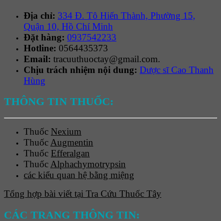
Địa chỉ:
334 Đ. Tô Hiến Thành, Phường 15,
Quận 10, Hồ Chí Minh
Đặt hàng:
0937542233
Hotline:
0564435373
Email:
tracuuthuoctay@gmail.com.
Chịu trách nhiệm nội dung:
Dược sĩ Cao Thanh
Hùng
THÔNG TIN THUỐC:
Thuốc
Nexium
Thuốc
Augmentin
Thuốc
Efferalgan
Thuốc
Alphachymotrypsin
các kiểu quan hệ bằng miệng
Tổng hợp bài viết tại Tra Cứu Thuốc Tây
CÁC TRANG THÔNG TIN: