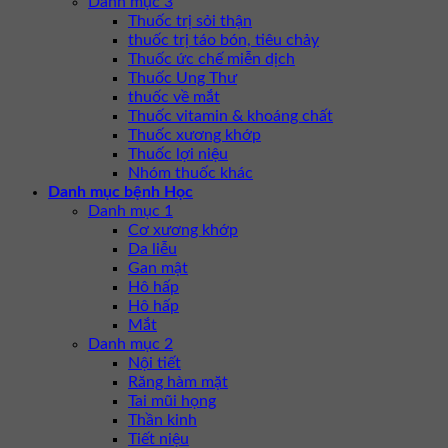
Danh mục 3
Thuốc trị sỏi thận
thuốc trị táo bón, tiêu chảy
Thuốc ức chế miễn dịch
Thuốc Ung Thư
thuốc về mắt
Thuốc vitamin & khoáng chất
Thuốc xương khớp
Thuốc lợi niệu
Nhóm thuốc khác
Danh mục bệnh Học
Danh mục 1
Cơ xương khớp
Da liễu
Gan mật
Hô hấp
Hô hấp
Mắt
Danh mục 2
Nội tiết
Răng hàm mặt
Tai mũi họng
Thần kinh
Tiết niệu