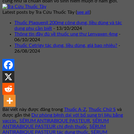
cũng như là chuẩn đoán vô sinh hiếm muộn ở nam giới.
Latest posts by Tra Cứu Thuốc Tây
(
see all
)
Thuốc Plaquenil 200mg công dụng, liều dùng và tác
dụng phụ cần biết
- 13/10/2024
Thông tin đầy đủ về thuốc ung thư Lenvaxen 4mg
-
06/10/2024
Thuốc Cetrigy tác dụng, liều dùng, giá bao nhiêu?
-
26/08/2024
Bài viết này được đăng trong
Thuốc A-Z
,
Thuốc Chữ S
và
được gắn thẻ
Dự phòng bệnh dại với bổ sung trị liệu bằng
vaccin.
,
SÉRUM ANTIRABIQUE PASTEUR
,
SÉRUM
ANTIRABIQUE PASTEUR chỉ định thuốc
,
SÉRUM
ANTIRABIQUE PASTEUR tác dụng thuốc
,
SÉRUM