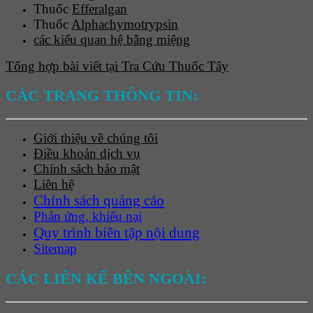
Thuốc
Efferalgan
Thuốc
Alphachymotrypsin
các kiểu quan hệ bằng miệng
Tổng hợp bài viết tại Tra Cứu Thuốc Tây
CÁC TRANG THÔNG TIN:
Giới thiệu về chúng tôi
Điều khoản dịch vụ
Chính sách bảo mật
Liên hệ
Chính sách quảng cáo
Phản ứng, khiếu nại
Quy trình biên tập nội dung
Sitemap
CÁC LIÊN KẾ BÊN NGOÀI: