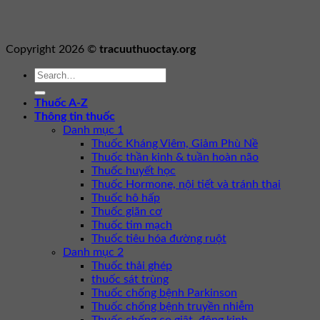
Copyright 2026 ©
tracuuthuoctay.org
Thuốc A-Z
Thông tin thuốc
Danh mục 1
Thuốc Kháng Viêm, Giảm Phù Nề
Thuốc thần kinh & tuần hoàn não
Thuốc huyết học
Thuốc Hormone, nội tiết và tránh thai
Thuốc hô hấp
Thuốc giãn cơ
Thuốc tim mạch
Thuốc tiêu hóa đường ruột
Danh mục 2
Thuốc thải ghép
thuốc sát trùng
Thuốc chống bệnh Parkinson
Thuốc chống bệnh truyền nhiễm
Thuốc chống co giật, động kinh