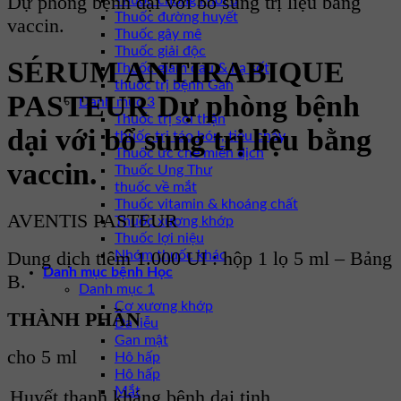
Dự phòng bệnh dại với bổ sung trị liệu bằng
Thuốc chống khối u
Thuốc đường huyết
vaccin.
Thuốc gây mê
Thuốc giải độc
SÉRUM ANTIRABIQUE
Thuốc giảm đau & hạ sốt
thuốc trị bệnh Gan
PASTEUR Dự phòng bệnh
Danh mục 3
Thuốc trị sỏi thận
dại với bổ sung trị liệu bằng
thuốc trị táo bón, tiêu chảy
Thuốc ức chế miễn dịch
vaccin.
Thuốc Ung Thư
thuốc về mắt
Thuốc vitamin & khoáng chất
AVENTIS PASTEUR
Thuốc xương khớp
Thuốc lợi niệu
Dung dịch tiêm 1.000 UI : hộp 1 lọ 5 ml – Bảng
Nhóm thuốc khác
Danh mục bệnh Học
B.
Danh mục 1
Cơ xương khớp
THÀNH PHẦN
Da liễu
Gan mật
cho 5 ml
Hô hấp
Hô hấp
Mắt
Huyết thanh kháng bệnh dại tinh