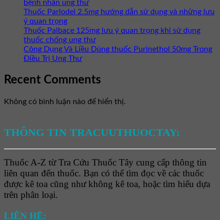
bệnh nhân ung thư
Thuốc Parlodel 2.5mg hướng dẫn sử dụng và những lưu
ý quan trọng
Thuốc Palbace 125mg lưu ý quan trọng khi sử dụng
thuốc chống ung thư
Công Dụng Và Liều Dùng thuốc Purinethol 50mg Trong
Điều Trị Ung Thư
Recent Comments
Không có bình luận nào để hiển thị.
THÔNG TIN TRACUUTHUOCTAY:
Thuốc A-Z từ Tra Cứu Thuốc Tây cung cấp thông tin
liên quan đến thuốc. Bạn có thể tìm đọc về các thuốc
được kê toa cũng như không kê toa, hoặc tìm hiểu dựa
trên phân loại.
LIÊN HỆ: