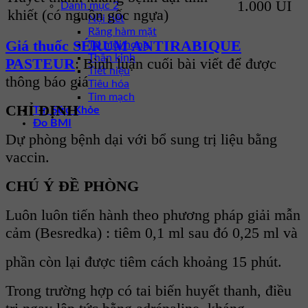
1.000 UI
Danh mục 2
khiết (có nguồn gốc ngựa)
Nội tiết
Răng hàm mặt
Giá thuốc SÉRUM ANTIRABIQUE
Tai mũi họng
Thần kinh
PASTEUR
: Bình luận cuối bài viết để được
Tiết niệu
thông báo giá
Tiêu hóa
Tim mạch
CHỈ ĐỊNH
Tin Sức Khỏe
Đo BMI
Dự phòng bệnh dại với bổ sung trị liệu bằng
vaccin.
CHÚ Ý ĐỀ PHÒNG
Luôn luôn tiến hành theo phương pháp giải mẫn
cảm (Besredka) : tiêm 0,1 ml sau đó 0,25 ml và
phần còn lại được tiêm cách khoảng 15 phút.
Trong trường hợp có tai biến huyết thanh, điều