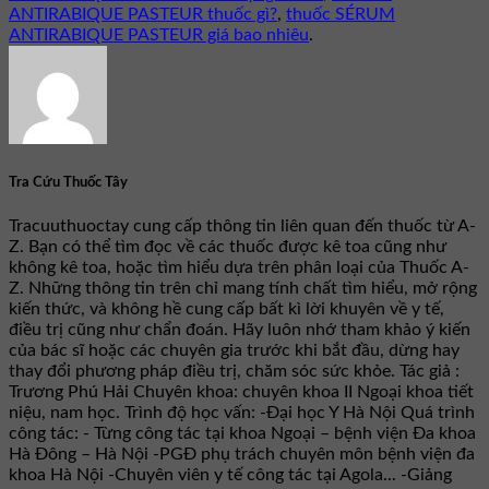
ANTIRABIQUE PASTEUR thuốc gì?
,
thuốc SÉRUM
ANTIRABIQUE PASTEUR giá bao nhiêu
.
Tra Cứu Thuốc Tây
Tracuuthuoctay cung cấp thông tin liên quan đến thuốc từ A-
Z. Bạn có thể tìm đọc về các thuốc được kê toa cũng như
không kê toa, hoặc tìm hiểu dựa trên phân loại của Thuốc A-
Z. Những thông tin trên chỉ mang tính chất tìm hiểu, mở rộng
kiến thức, và không hề cung cấp bất kì lời khuyên về y tế,
điều trị cũng như chẩn đoán. Hãy luôn nhớ tham khảo ý kiến
của bác sĩ hoặc các chuyên gia trước khi bắt đầu, dừng hay
thay đổi phương pháp điều trị, chăm sóc sức khỏe. Tác giả :
Trương Phú Hải Chuyên khoa: chuyên khoa II Ngoại khoa tiết
niệu, nam học. Trình độ học vấn: -Đại học Y Hà Nội Quá trình
công tác: - Từng công tác tại khoa Ngoại – bệnh viện Đa khoa
Hà Đông – Hà Nội -PGĐ phụ trách chuyên môn bệnh viện đa
khoa Hà Nội -Chuyên viên y tế công tác tại Agola... -Giảng