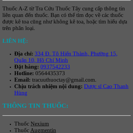
Thuốc A-Z từ Tra Cứu Thuốc Tây cung cấp thông tin
liên quan đến thuốc. Bạn có thể tìm đọc về các thuốc
được kê toa cũng như không kê toa, hoặc tìm hiểu dựa
trên phân loại.
LIÊN HỆ:
Địa chỉ:
334 Đ. Tô Hiến Thành, Phường 15,
Quận 10, Hồ Chí Minh
Đặt hàng:
0937542233
Hotline:
0564435373
Email:
tracuuthuoctay@gmail.com.
Chịu trách nhiệm nội dung:
Dược sĩ Cao Thanh
Hùng
THÔNG TIN THUỐC:
Thuốc
Nexium
Thuốc
Augmentin