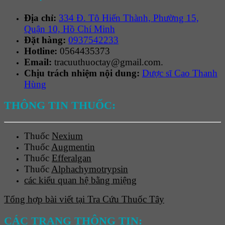
Địa chỉ:
334 Đ. Tô Hiến Thành, Phường 15,
Quận 10, Hồ Chí Minh
Đặt hàng:
0937542233
Hotline:
0564435373
Email:
tracuuthuoctay@gmail.com.
Chịu trách nhiệm nội dung:
Dược sĩ Cao Thanh
Hùng
THÔNG TIN THUỐC:
Thuốc
Nexium
Thuốc
Augmentin
Thuốc
Efferalgan
Thuốc
Alphachymotrypsin
các kiểu quan hệ bằng miệng
Tổng hợp bài viết tại Tra Cứu Thuốc Tây
CÁC TRANG THÔNG TIN: