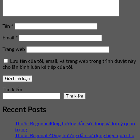
Tên
*
Email
*
Trang web
Lưu tên của tôi, email, và trang web trong trình duyệt này
cho lần bình luận kế tiếp của tôi.
Tìm kiếm
Tìm kiếm
Recent Posts
Thuốc Regonix 40mg hướng dẫn sử dụng và lưu ý quan
trọng
Thuốc Regonat 40mg hướng dẫn sử dụng hiệu quả cho