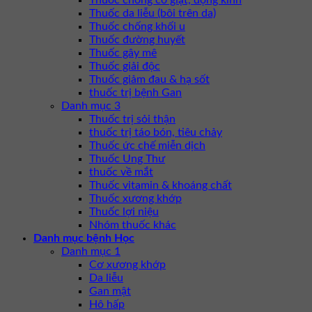
Thuốc da liễu (bôi trên da)
Thuốc chống khối u
Thuốc đường huyết
Thuốc gây mê
Thuốc giải độc
Thuốc giảm đau & hạ sốt
thuốc trị bệnh Gan
Danh mục 3
Thuốc trị sỏi thận
thuốc trị táo bón, tiêu chảy
Thuốc ức chế miễn dịch
Thuốc Ung Thư
thuốc về mắt
Thuốc vitamin & khoáng chất
Thuốc xương khớp
Thuốc lợi niệu
Nhóm thuốc khác
Danh mục bệnh Học
Danh mục 1
Cơ xương khớp
Da liễu
Gan mật
Hô hấp