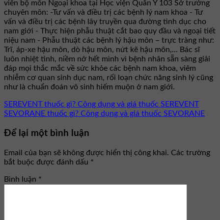
viên bộ môn Ngoại khoa tại Học viện Quân Y 103 Sở trưởng
chuyên môn: -Tư vấn và điều trị các bệnh lý nam khoa - Tư
vấn và điều trị các bệnh lây truyền qua đường tình dục cho
nam giới - Thực hiện phẫu thuật cắt bao quy đầu và ngoại tiết
niệu nam - Phẫu thuật các bệnh lý hậu môn – trực tràng như:
Trĩ, áp-xe hậu môn, dò hậu môn, nứt kẽ hậu môn,... Bác sĩ
luôn nhiệt tình, niềm nở hết mình vì bệnh nhân sẵn sàng giải
đáp mọi thắc mắc về sức khỏe các bệnh nam khoa, viêm
nhiễm cơ quan sinh dục nam, rối loạn chức năng sinh lý cũng
như là chuẩn đoán vô sinh hiếm muộn ở nam giới.
SEREVENT thuốc gì? Công dụng và giá thuốc SEREVENT
SEVORANE thuốc gì? Công dụng và giá thuốc SEVORANE
Để lại một bình luận
Email của bạn sẽ không được hiển thị công khai.
Các trường
bắt buộc được đánh dấu
*
Bình luận
*