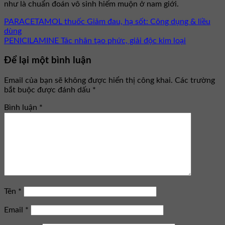
như là chuẩn đoán vô sinh hiếm muộn ở nam giới.
PARACETAMOL thuốc Giảm đau, hạ sốt: Công dụng & liều
dùng
PENICILAMINE Tác nhân tạo phức, giải độc kim loại
Để lại một bình luận
Email của bạn sẽ không được hiển thị công khai.
Các trường
bắt buộc được đánh dấu
*
Bình luận
*
Tên
*
Email
*