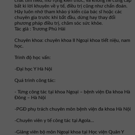
chất tìm hiểu, mở rộng kiến thức, và không hề cung cấp
bất kì lời khuyên về y tế, điều trị cũng như chẩn đoán.
Hãy luôn nhớ tham khảo ý kiến của bác sĩ hoặc các
chuyên gia trước khi bắt đầu, dừng hay thay đổi
phương pháp điều trị, chăm sóc sức khỏe.
Tác giả : Trương Phú Hải
Chuyên khoa: chuyên khoa II Ngoại khoa tiết niệu, nam
học.
Trình độ học vấn:
-Đại học Y Hà Nội
Quá trình công tác:
- Từng công tác tại khoa Ngoại – bệnh viện Đa khoa Hà
Đông – Hà Nội
-PGĐ phụ trách chuyên môn bệnh viện đa khoa Hà Nội
-Chuyên viên y tế công tác tại Agola...
-Giảng viên bộ môn Ngoại khoa tại Học viện Quân Y