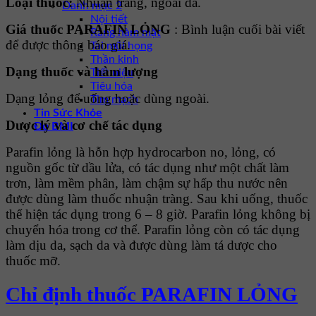
Loại thuốc:
Nhuận tràng, ngoài da.
Danh mục 2
Nội tiết
Giá thuốc
PARAFIN LỎNG
: Bình luận cuối bài viết
Răng hàm mặt
để được thông báo giá.
Tai mũi họng
Thần kinh
Dạng thuốc và hàm lượng
Tiết niệu
Tiêu hóa
Dạng lỏng để uống hoặc dùng ngoài.
Tim mạch
Tin Sức Khỏe
Dược lý và cơ chế tác dụng
Đo BMI
Parafin lỏng là hỗn hợp hydrocarbon no, lỏng, có
nguồn gốc từ dầu lửa, có tác dụng như một chất làm
trơn, làm mềm phân, làm chậm sự hấp thu nước nên
được dùng làm thuốc nhuận tràng. Sau khi uống, thuốc
thể hiện tác dụng trong 6 – 8 giờ. Parafin lỏng không bị
chuyển hóa trong cơ thể. Parafin lỏng còn có tác dụng
làm dịu da, sạch da và được dùng làm tá dược cho
thuốc mỡ.
Chỉ định
thuốc
PARAFIN LỎNG