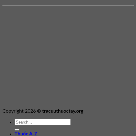
Copyright 2026 ©
tracuuthuoctay.org
Thuốc A-Z