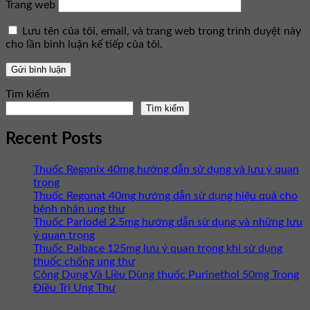
Trang web
Lưu tên của tôi, email, và trang web trong trình duyệt này
cho lần bình luận kế tiếp của tôi.
Tìm kiếm
Tìm kiếm
Recent Posts
Thuốc Regonix 40mg hướng dẫn sử dụng và lưu ý quan
trọng
Thuốc Regonat 40mg hướng dẫn sử dụng hiệu quả cho
bệnh nhân ung thư
Thuốc Parlodel 2.5mg hướng dẫn sử dụng và những lưu
ý quan trọng
Thuốc Palbace 125mg lưu ý quan trọng khi sử dụng
thuốc chống ung thư
Công Dụng Và Liều Dùng thuốc Purinethol 50mg Trong
Điều Trị Ung Thư