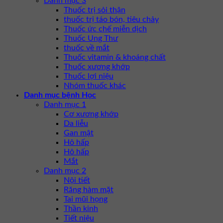
Danh mục 3
Thuốc trị sỏi thận
thuốc trị táo bón, tiêu chảy
Thuốc ức chế miễn dịch
Thuốc Ung Thư
thuốc về mắt
Thuốc vitamin & khoáng chất
Thuốc xương khớp
Thuốc lợi niệu
Nhóm thuốc khác
Danh mục bệnh Học
Danh mục 1
Cơ xương khớp
Da liễu
Gan mật
Hô hấp
Hô hấp
Mắt
Danh mục 2
Nội tiết
Răng hàm mặt
Tai mũi họng
Thần kinh
Tiết niệu