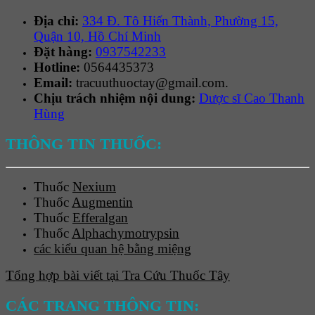
Địa chỉ:
334 Đ. Tô Hiến Thành, Phường 15,
Quận 10, Hồ Chí Minh
Đặt hàng:
0937542233
Hotline:
0564435373
Email:
tracuuthuoctay@gmail.com.
Chịu trách nhiệm nội dung:
Dược sĩ Cao Thanh
Hùng
THÔNG TIN THUỐC:
Thuốc
Nexium
Thuốc
Augmentin
Thuốc
Efferalgan
Thuốc
Alphachymotrypsin
các kiểu quan hệ bằng miệng
Tổng hợp bài viết tại Tra Cứu Thuốc Tây
CÁC TRANG THÔNG TIN: