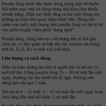
Parafin lỏng trước đây được dùng trong một số thuốc
bôi niêm mạc mũi và dùng trong nội khoa làm thuốc
nhuận tràng. Hiện nay thấy rằng cả hai cách dùng này
không an toàn như quan niệm trước đây. Dùng bôi
niêm mạc mũi, một lượng nhỏ parafin lỏng có thể bị hít
vào phổi và gây viêm phổi “dạng lipid”.
Parafin lỏng, dùng liên tục với lượng lớn có thể gây
chán ăn, và làm giảm sự hấp thụ các vitamin tan trong
mỡ (A, D, E, K) và một vài chất khác.
Liều lượng và cách dùng
Ðiều trị triệu chứng táo bón ở người lớn và trẻ em 12
tuổi trở lên: Uống parafin lỏng 15 – 30 ml một lần mỗi
ngày, thường vào lúc trước khi đi ngủ. Không nên
dùng kéo dài quá 1 tuần.
Trẻ em từ 6 – 11 tuổi: 5 – 15 ml một lần mỗi ngày hoặc
chia từng liều nhỏ tối thiểu 5 ml mỗi lần.
Parafin lỏng còn được dùng trong thành phần của một