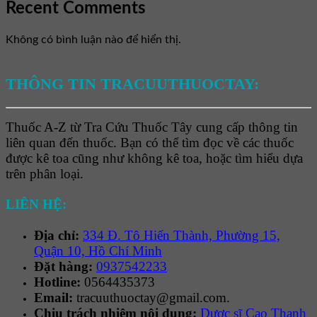
Recent Comments
Không có bình luận nào để hiển thị.
THÔNG TIN TRACUUTHUOCTAY:
Thuốc A-Z từ Tra Cứu Thuốc Tây cung cấp thông tin
liên quan đến thuốc. Bạn có thể tìm đọc về các thuốc
được kê toa cũng như không kê toa, hoặc tìm hiểu dựa
trên phân loại.
LIÊN HỆ:
Địa chỉ:
334 Đ. Tô Hiến Thành, Phường 15,
Quận 10, Hồ Chí Minh
Đặt hàng:
0937542233
Hotline:
0564435373
Email:
tracuuthuoctay@gmail.com.
Chịu trách nhiệm nội dung:
Dược sĩ Cao Thanh