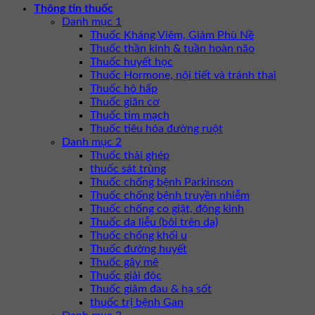
Thông tin thuốc
Danh mục 1
Thuốc Kháng Viêm, Giảm Phù Nề
Thuốc thần kinh & tuần hoàn não
Thuốc huyết học
Thuốc Hormone, nội tiết và tránh thai
Thuốc hô hấp
Thuốc giãn cơ
Thuốc tim mạch
Thuốc tiêu hóa đường ruột
Danh mục 2
Thuốc thải ghép
thuốc sát trùng
Thuốc chống bệnh Parkinson
Thuốc chống bệnh truyền nhiễm
Thuốc chống co giật, động kinh
Thuốc da liễu (bôi trên da)
Thuốc chống khối u
Thuốc đường huyết
Thuốc gây mê
Thuốc giải độc
Thuốc giảm đau & hạ sốt
thuốc trị bệnh Gan