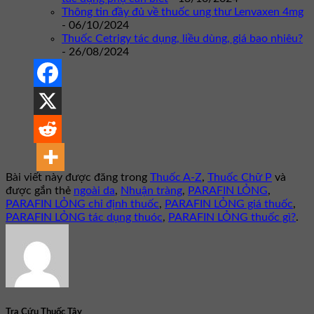
Thông tin đầy đủ về thuốc ung thư Lenvaxen 4mg
- 06/10/2024
Thuốc Cetrigy tác dụng, liều dùng, giá bao nhiêu?
- 26/08/2024
Bài viết này được đăng trong
Thuốc A-Z
,
Thuốc Chữ P
và
được gắn thẻ
ngoài da
,
Nhuận tràng
,
PARAFIN LỎNG
,
PARAFIN LỎNG chỉ định thuốc
,
PARAFIN LỎNG giá thuốc
,
PARAFIN LỎNG tác dụng thuóc
,
PARAFIN LỎNG thuốc gì?
.
Tra Cứu Thuốc Tây