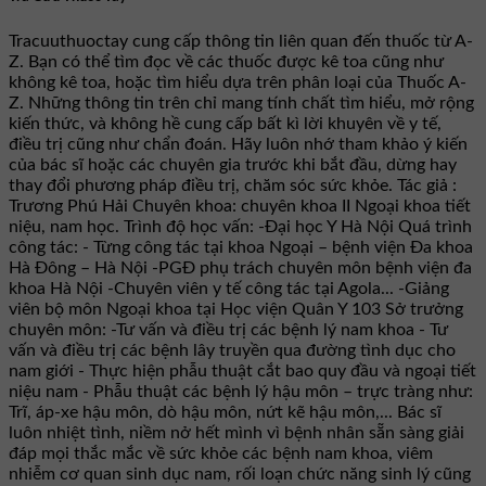
Tracuuthuoctay cung cấp thông tin liên quan đến thuốc từ A-
Z. Bạn có thể tìm đọc về các thuốc được kê toa cũng như
không kê toa, hoặc tìm hiểu dựa trên phân loại của Thuốc A-
Z. Những thông tin trên chỉ mang tính chất tìm hiểu, mở rộng
kiến thức, và không hề cung cấp bất kì lời khuyên về y tế,
điều trị cũng như chẩn đoán. Hãy luôn nhớ tham khảo ý kiến
của bác sĩ hoặc các chuyên gia trước khi bắt đầu, dừng hay
thay đổi phương pháp điều trị, chăm sóc sức khỏe. Tác giả :
Trương Phú Hải Chuyên khoa: chuyên khoa II Ngoại khoa tiết
niệu, nam học. Trình độ học vấn: -Đại học Y Hà Nội Quá trình
công tác: - Từng công tác tại khoa Ngoại – bệnh viện Đa khoa
Hà Đông – Hà Nội -PGĐ phụ trách chuyên môn bệnh viện đa
khoa Hà Nội -Chuyên viên y tế công tác tại Agola... -Giảng
viên bộ môn Ngoại khoa tại Học viện Quân Y 103 Sở trưởng
chuyên môn: -Tư vấn và điều trị các bệnh lý nam khoa - Tư
vấn và điều trị các bệnh lây truyền qua đường tình dục cho
nam giới - Thực hiện phẫu thuật cắt bao quy đầu và ngoại tiết
niệu nam - Phẫu thuật các bệnh lý hậu môn – trực tràng như:
Trĩ, áp-xe hậu môn, dò hậu môn, nứt kẽ hậu môn,... Bác sĩ
luôn nhiệt tình, niềm nở hết mình vì bệnh nhân sẵn sàng giải
đáp mọi thắc mắc về sức khỏe các bệnh nam khoa, viêm
nhiễm cơ quan sinh dục nam, rối loạn chức năng sinh lý cũng