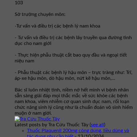
103
Sở trưởng chuyên môn:
-Tư vấn và điều trị các bệnh lý nam khoa
- Tư vấn và điều trị các bệnh lây truyền qua đường tình
dục cho nam giới
- Thực hiện phẫu thuật cắt bao quy đầu và ngoại tiết
niệu nam
- Phẫu thuật các bệnh lý hậu môn – trực tràng như: Trĩ,
áp-xe hậu môn, dò hậu môn, nứt kẽ hậu môn,...
Bác sĩ luôn nhiệt tình, niềm nở hết mình vì bệnh nhân
sẵn sàng giải đáp mọi thắc mắc về sức khỏe các bệnh
nam khoa, viêm nhiễm cơ quan sinh dục nam, rối loạn
chức năng sinh lý cũng như là chuẩn đoán vô sinh hiếm
muộn ở nam giới.
Latest posts by Tra Cứu Thuốc Tây
(
see all
)
Thuốc Plaquenil 200mg công dụng, liều dùng và
tác dụng phụ cần biết
- 13/10/2024