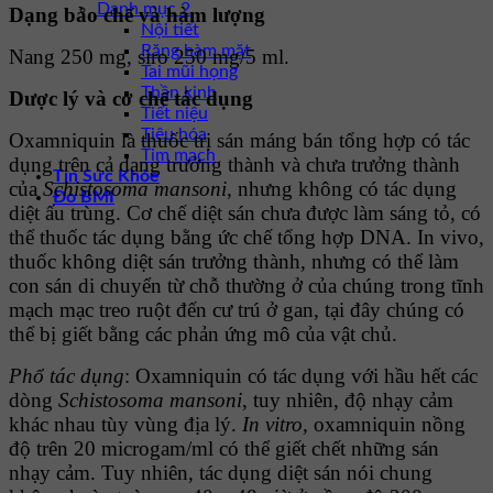
Danh mục 2
Dạng bào chế và hàm lượng
Nội tiết
Răng hàm mặt
Nang 250 mg, siro 250 mg/5 ml.
Tai mũi họng
Thần kinh
Dược lý và cơ chế tác dụng
Tiết niệu
Tiêu hóa
Oxamniquin là thuốc trị sán máng bán tổng hợp có tác
Tim mạch
dụng trên cả dạng trưởng thành và chưa trưởng thành
Tin Sức Khỏe
của
Schistosoma mansoni,
nhưng không có tác dụng
Đo BMI
diệt ấu trùng. Cơ chế diệt sán chưa được làm sáng tỏ, có
thể thuốc tác dụng bằng ức chế tổng hợp DNA. In vivo,
thuốc không diệt sán trưởng thành, nhưng có thể làm
con sán di chuyển từ chỗ thường ở của chúng trong tĩnh
mạch mạc treo ruột đến cư trú ở gan, tại đây chúng có
thể bị giết bằng các phản ứng mô của vật chủ.
Phổ tác dụng
: Oxamniquin có tác dụng với hầu hết các
dòng
Schistosoma mansoni
, tuy nhiên, độ nhạy cảm
khác nhau tùy vùng địa lý.
In vitro,
oxamniquin nồng
độ trên 20 microgam/ml có thể giết chết những sán
nhạy cảm. Tuy nhiên, tác dụng diệt sán nói chung