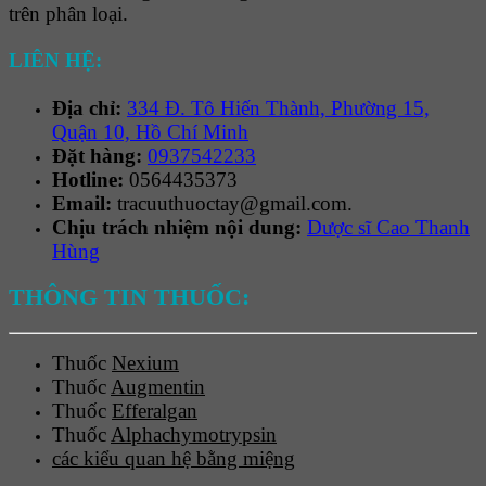
trên phân loại.
LIÊN HỆ:
Địa chỉ:
334 Đ. Tô Hiến Thành, Phường 15,
Quận 10, Hồ Chí Minh
Đặt hàng:
0937542233
Hotline:
0564435373
Email:
tracuuthuoctay@gmail.com.
Chịu trách nhiệm nội dung:
Dược sĩ Cao Thanh
Hùng
THÔNG TIN THUỐC:
Thuốc
Nexium
Thuốc
Augmentin
Thuốc
Efferalgan
Thuốc
Alphachymotrypsin
các kiểu quan hệ bằng miệng