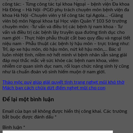
công tác: - Từng công tác tại khoa Ngoại – bệnh viện Đa khoa
Hà Đông – Hà Nội -PGĐ phụ trách chuyên môn bệnh viện đa
khoa Hà Nội -Chuyên viên y tế công tác tại Agola... -Giảng
viên bộ môn Ngoại khoa tại Học viện Quân Y 103 Sở trưởng
chuyên môn: -Tư vấn và điều trị các bệnh lý nam khoa - Tư
vấn và điều trị các bệnh lây truyền qua đường tình dục cho
nam giới - Thực hiện phẫu thuật cắt bao quy đầu và ngoại tiết
niệu nam - Phẫu thuật các bệnh lý hậu môn – trực tràng như:
Trĩ, áp-xe hậu môn, dò hậu môn, nứt kẽ hậu môn,... Bác sĩ
luôn nhiệt tình, niềm nở hết mình vì bệnh nhân sẵn sàng giải
đáp mọi thắc mắc về sức khỏe các bệnh nam khoa, viêm
nhiễm cơ quan sinh dục nam, rối loạn chức năng sinh lý cũng
như là chuẩn đoán vô sinh hiếm muộn ở nam giới.
Thảo mộc quý giúp giải quyết tình trạng nghẹt mũi khó thở
Mách bạn cách chữa dứt điểm nghẹt mũi cho con
Để lại một bình luận
Email của bạn sẽ không được hiển thị công khai.
Các trường
bắt buộc được đánh dấu
*
Bình luận
*