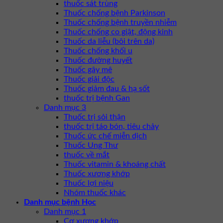
thuốc sát trùng
Thuốc chống bệnh Parkinson
Thuốc chống bệnh truyền nhiễm
Thuốc chống co giật, động kinh
Thuốc da liễu (bôi trên da)
Thuốc chống khối u
Thuốc đường huyết
Thuốc gây mê
Thuốc giải độc
Thuốc giảm đau & hạ sốt
thuốc trị bệnh Gan
Danh mục 3
Thuốc trị sỏi thận
thuốc trị táo bón, tiêu chảy
Thuốc ức chế miễn dịch
Thuốc Ung Thư
thuốc về mắt
Thuốc vitamin & khoáng chất
Thuốc xương khớp
Thuốc lợi niệu
Nhóm thuốc khác
Danh mục bệnh Học
Danh mục 1
Cơ xương khớp