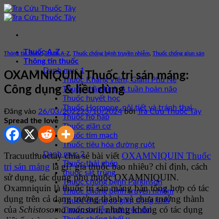
Bỏ
qua
nội
dung
Thuốc A-Z
Thông tin thuốc
,
Thuốc A-Z
,
Thuốc chống bệnh truyền nhiễm
,
Thuốc chống giun sán
Thông tin thuốc
Danh mục 1
OXAMNIQUIN Thuốc trị sán máng:
Thuốc Kháng Viêm, Giảm Phù Nề
Công dụng & liều dùng
Thuốc thần kinh & tuần hoàn não
Thuốc huyết học
Thuốc Hormone, nội tiết và tránh thai
Đăng vào
26/03/2022
23/10/2024
bởi
Tra Cứu Thuốc Tây
Thuốc hô hấp
Spread the love
Thuốc giãn cơ
Thuốc tim mạch
Thuốc tiêu hóa đường ruột
Danh mục 2
Tracuuthuoctay chia sẻ bài viết
OXAMNIQUIN Thuốc
Thuốc thải ghép
trị sán máng
là gì? giá thuốc bao nhiêu? chỉ định, cách
thuốc sát trùng
sử dụng, tác dụng phụ thuốc OXAMNIQUIN.
Thuốc chống bệnh Parkinson
Oxamniquin là thuốc trị sán máng bán tổng hợp có tác
Thuốc chống bệnh truyền nhiễm
dụng trên cả dạng trưởng thành và chưa trưởng thành
Thuốc chống co giật, động kinh
của
Schistosoma mansoni,
nhưng không có tác dụng
Thuốc da liễu (bôi trên da)