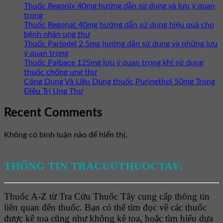
Thuốc Regonix 40mg hướng dẫn sử dụng và lưu ý quan
trọng
Thuốc Regonat 40mg hướng dẫn sử dụng hiệu quả cho
bệnh nhân ung thư
Thuốc Parlodel 2.5mg hướng dẫn sử dụng và những lưu
ý quan trọng
Thuốc Palbace 125mg lưu ý quan trọng khi sử dụng
thuốc chống ung thư
Công Dụng Và Liều Dùng thuốc Purinethol 50mg Trong
Điều Trị Ung Thư
Recent Comments
Không có bình luận nào để hiển thị.
THÔNG TIN TRACUUTHUOCTAY:
Thuốc A-Z từ Tra Cứu Thuốc Tây cung cấp thông tin
liên quan đến thuốc. Bạn có thể tìm đọc về các thuốc
được kê toa cũng như không kê toa, hoặc tìm hiểu dựa