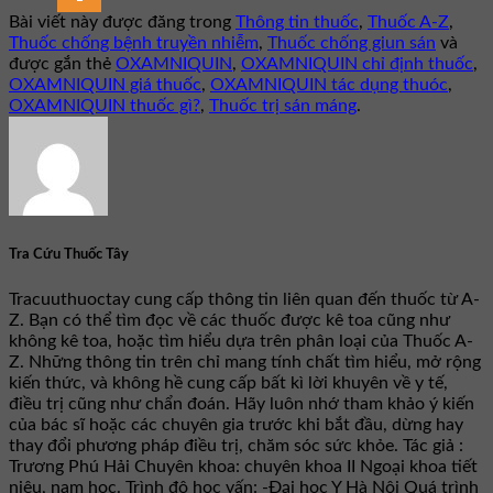
Bài viết này được đăng trong
Thông tin thuốc
,
Thuốc A-Z
,
Thuốc chống bệnh truyền nhiễm
,
Thuốc chống giun sán
và
được gắn thẻ
OXAMNIQUIN
,
OXAMNIQUIN chỉ định thuốc
,
OXAMNIQUIN giá thuốc
,
OXAMNIQUIN tác dụng thuóc
,
OXAMNIQUIN thuốc gì?
,
Thuốc trị sán máng
.
Tra Cứu Thuốc Tây
Tracuuthuoctay cung cấp thông tin liên quan đến thuốc từ A-
Z. Bạn có thể tìm đọc về các thuốc được kê toa cũng như
không kê toa, hoặc tìm hiểu dựa trên phân loại của Thuốc A-
Z. Những thông tin trên chỉ mang tính chất tìm hiểu, mở rộng
kiến thức, và không hề cung cấp bất kì lời khuyên về y tế,
điều trị cũng như chẩn đoán. Hãy luôn nhớ tham khảo ý kiến
của bác sĩ hoặc các chuyên gia trước khi bắt đầu, dừng hay
thay đổi phương pháp điều trị, chăm sóc sức khỏe. Tác giả :
Trương Phú Hải Chuyên khoa: chuyên khoa II Ngoại khoa tiết
niệu, nam học. Trình độ học vấn: -Đại học Y Hà Nội Quá trình