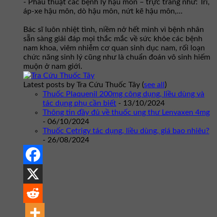
- Phẫu thuật các bệnh lý hậu môn – trực tràng như: Trĩ,
áp-xe hậu môn, dò hậu môn, nứt kẽ hậu môn,...
Bác sĩ luôn nhiệt tình, niềm nở hết mình vì bệnh nhân
sẵn sàng giải đáp mọi thắc mắc về sức khỏe các bệnh
nam khoa, viêm nhiễm cơ quan sinh dục nam, rối loạn
chức năng sinh lý cũng như là chuẩn đoán vô sinh hiếm
muộn ở nam giới.
Latest posts by Tra Cứu Thuốc Tây
(
see all
)
Thuốc Plaquenil 200mg công dụng, liều dùng và
tác dụng phụ cần biết
- 13/10/2024
Thông tin đầy đủ về thuốc ung thư Lenvaxen 4mg
- 06/10/2024
Thuốc Cetrigy tác dụng, liều dùng, giá bao nhiêu?
- 26/08/2024