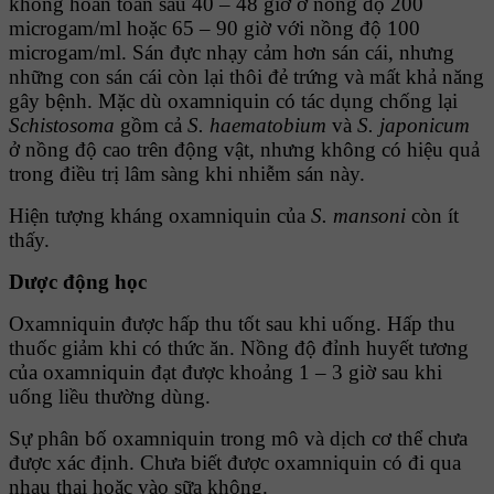
không hoàn toàn sau 40 – 48 giờ ở nồng độ 200
microgam/ml hoặc 65 – 90 giờ với nồng độ 100
microgam/ml. Sán đực nhạy cảm hơn sán cái, nhưng
những con sán cái còn lại thôi đẻ trứng và mất khả năng
gây bệnh. Mặc dù oxamniquin có tác dụng chống lại
Schistosoma
gồm cả
S.
haematobium
và
S. japonicum
ở nồng độ cao trên động vật, nhưng không có hiệu quả
trong điều trị lâm sàng khi nhiễm sán này.
Hiện tượng kháng oxamniquin của
S. mansoni
còn ít
thấy.
Dược động học
Oxamniquin được hấp thu tốt sau khi uống. Hấp thu
thuốc giảm khi có thức ăn. Nồng độ đỉnh huyết tương
của oxamniquin đạt được khoảng 1 – 3 giờ sau khi
uống liều thường dùng.
Sự phân bố oxamniquin trong mô và dịch cơ thể chưa
được xác định. Chưa biết được oxamniquin có đi qua
nhau thai hoặc vào sữa không.