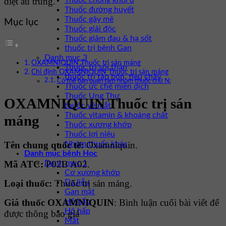
diệt ấu trùng.
Thuốc chống khối u
Thuốc đường huyết
Thuốc gây mê
Mục lục
Thuốc giải độc
Thuốc giảm đau & hạ sốt
thuốc trị bệnh Gan
Danh mục 3
OXAMNIQUIN Thuốc trị sán máng
Thuốc trị sỏi thận
Chỉ định OXAMNIQUIN Thuốc trị sán máng
thuốc trị táo bón, tiêu chảy
Có thể bạn quan tâm nhóm thuốc chữ N:
Thuốc ức chế miễn dịch
Thuốc Ung Thư
OXAMNIQUIN Thuốc trị sán
thuốc về mắt
Thuốc vitamin & khoáng chất
máng
Thuốc xương khớp
Thuốc lợi niệu
Nhóm thuốc khác
Tên chung quốc tế:
Oxamniquin.
Danh mục bệnh Học
Danh mục 1
Mã ATC:
P02B A02.
Cơ xương khớp
Da liễu
Loại thuốc:
Thuốc trị sán máng.
Gan mật
Hô hấp
Giá thuốc OXAMNIQUIN
: Bình luận cuối bài viết để
Hô hấp
được thông báo giá
Mắt