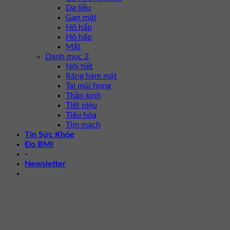
Da liễu
Gan mật
Hô hấp
Hô hấp
Mắt
Danh mục 2
Nội tiết
Răng hàm mặt
Tai mũi họng
Thần kinh
Tiết niệu
Tiêu hóa
Tim mạch
Tin Sức Khỏe
Đo BMI
-
Newsletter