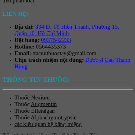
trên phân loại.
LIÊN HỆ:
Địa chỉ:
334 Đ. Tô Hiến Thành, Phường 15,
Quận 10, Hồ Chí Minh
Đặt hàng:
0937542233
Hotline:
0564435373
Email:
tracuuthuoctay@gmail.com.
Chịu trách nhiệm nội dung:
Dược sĩ Cao Thanh
Hùng
THÔNG TIN THUỐC:
Thuốc
Nexium
Thuốc
Augmentin
Thuốc
Efferalgan
Thuốc
Alphachymotrypsin
các kiểu quan hệ bằng miệng