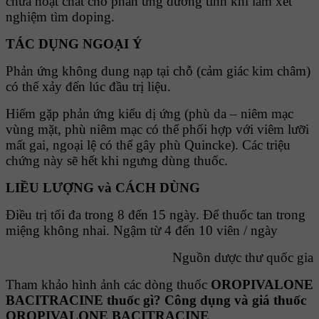
chứa hoạt chất cho phản ứng dương tính khi làm xét
nghiệm tìm doping.
TÁC DỤNG NGOẠI Ý
Phản ứng không dung nạp tại chỗ (cảm giác kim châm)
có thể xảy đến lúc đầu trị liệu.
Hiếm gặp phản ứng kiểu dị ứng (phù da – niêm mạc
vùng mặt, phù niêm mạc có thể phối hợp với viêm lưỡi
mất gai, ngoại lệ có thể gây phù Quincke). Các triệu
chứng này sẽ hết khi ngưng dùng thuốc.
LIỀU LƯỢNG và CÁCH DÙNG
Điều trị tối đa trong 8 đến 15 ngày. Để thuốc tan trong
miệng không nhai. Ngậm từ 4 đến 10 viên / ngày
Nguồn dược thư quốc gia
Tham khảo hình ảnh các dòng thuốc
OROPIVALONE
BACITRACINE thuốc gì? Công dụng và giá thuốc
OROPIVALONE BACITRACINE