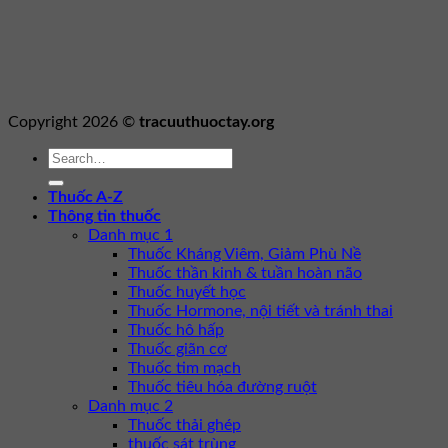
Copyright 2026 ©
tracuuthuoctay.org
Thuốc A-Z
Thông tin thuốc
Danh mục 1
Thuốc Kháng Viêm, Giảm Phù Nề
Thuốc thần kinh & tuần hoàn não
Thuốc huyết học
Thuốc Hormone, nội tiết và tránh thai
Thuốc hô hấp
Thuốc giãn cơ
Thuốc tim mạch
Thuốc tiêu hóa đường ruột
Danh mục 2
Thuốc thải ghép
thuốc sát trùng