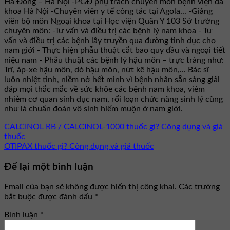
Hà Đông – Hà Nội -PGĐ phụ trách chuyên môn bệnh viện đa
khoa Hà Nội -Chuyên viên y tế công tác tại Agola... -Giảng
viên bộ môn Ngoại khoa tại Học viện Quân Y 103 Sở trưởng
chuyên môn: -Tư vấn và điều trị các bệnh lý nam khoa - Tư
vấn và điều trị các bệnh lây truyền qua đường tình dục cho
nam giới - Thực hiện phẫu thuật cắt bao quy đầu và ngoại tiết
niệu nam - Phẫu thuật các bệnh lý hậu môn – trực tràng như:
Trĩ, áp-xe hậu môn, dò hậu môn, nứt kẽ hậu môn,... Bác sĩ
luôn nhiệt tình, niềm nở hết mình vì bệnh nhân sẵn sàng giải
đáp mọi thắc mắc về sức khỏe các bệnh nam khoa, viêm
nhiễm cơ quan sinh dục nam, rối loạn chức năng sinh lý cũng
như là chuẩn đoán vô sinh hiếm muộn ở nam giới.
CALCINOL RB / CALCINOL-1000 thuốc gì? Công dụng và giá
thuốc
OTIPAX thuốc gì? Công dụng và giá thuốc
Để lại một bình luận
Email của bạn sẽ không được hiển thị công khai.
Các trường
bắt buộc được đánh dấu
*
Bình luận
*