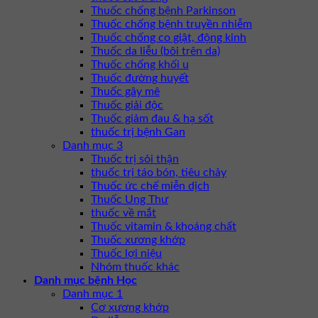
Thuốc chống bệnh Parkinson
Thuốc chống bệnh truyền nhiễm
Thuốc chống co giật, động kinh
Thuốc da liễu (bôi trên da)
Thuốc chống khối u
Thuốc đường huyết
Thuốc gây mê
Thuốc giải độc
Thuốc giảm đau & hạ sốt
thuốc trị bệnh Gan
Danh mục 3
Thuốc trị sỏi thận
thuốc trị táo bón, tiêu chảy
Thuốc ức chế miễn dịch
Thuốc Ung Thư
thuốc về mắt
Thuốc vitamin & khoáng chất
Thuốc xương khớp
Thuốc lợi niệu
Nhóm thuốc khác
Danh mục bệnh Học
Danh mục 1
Cơ xương khớp