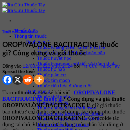
Bỏ
qua
nội
dung
Thuốc A-Z
Thuốc A-Z
,
Thuốc Chữ O
Thông tin thuốc
Danh mục 1
OROPIVALONE BACITRACINE thuốc
Thuốc Kháng Viêm, Giảm Phù Nề
gì? Công dụng và giá thuốc
Thuốc thần kinh & tuần hoàn não
Thuốc huyết học
Thuốc Hormone, nội tiết và tránh thai
Đăng vào
12/03/2022
23/10/2024
bởi
Tra Cứu Thuốc Tây
Thuốc hô hấp
Spread the love
Thuốc giãn cơ
Thuốc tim mạch
Thuốc tiêu hóa đường ruột
Danh mục 2
Tracuuthuoctay chia sẻ bài viết
OROPIVALONE
Thuốc thải ghép
BACITRACINE thuốc gì
? Công dụng và giá thuốc
thuốc sát trùng
OROPIVALONE BACITRACINE
là gì? giá thuốc
Thuốc chống bệnh Parkinson
bao nhiêu? chỉ định, cách sử dụng, tác dụng phụ thuốc
Thuốc chống bệnh truyền nhiễm
OROPIVALONE BACITRACINE
. Corticoide tác
Thuốc chống co giật, động kinh
dụng tại chỗ, không có tác dụng toàn thân khi dùng ở
Thuốc da liễu (bôi trên da)