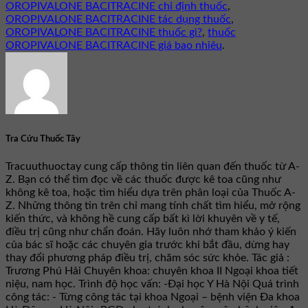
OROPIVALONE BACITRACINE chỉ định thuốc
,
OROPIVALONE BACITRACINE tác dụng thuốc
,
OROPIVALONE BACITRACINE thuốc gì?
,
thuốc
OROPIVALONE BACITRACINE giá bao nhiêu
.
Tra Cứu Thuốc Tây
Tracuuthuoctay cung cấp thông tin liên quan đến thuốc từ A-
Z. Bạn có thể tìm đọc về các thuốc được kê toa cũng như
không kê toa, hoặc tìm hiểu dựa trên phân loại của Thuốc A-
Z. Những thông tin trên chỉ mang tính chất tìm hiểu, mở rộng
kiến thức, và không hề cung cấp bất kì lời khuyên về y tế,
điều trị cũng như chẩn đoán. Hãy luôn nhớ tham khảo ý kiến
của bác sĩ hoặc các chuyên gia trước khi bắt đầu, dừng hay
thay đổi phương pháp điều trị, chăm sóc sức khỏe. Tác giả :
Trương Phú Hải Chuyên khoa: chuyên khoa II Ngoại khoa tiết
niệu, nam học. Trình độ học vấn: -Đại học Y Hà Nội Quá trình
công tác: - Từng công tác tại khoa Ngoại – bệnh viện Đa khoa