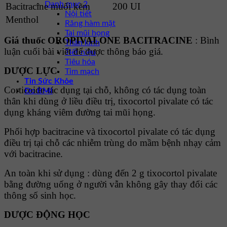
Danh mục 2
Bacitracine muối kẽm
200 UI
Nội tiết
Menthol
Răng hàm mặt
Tai mũi họng
Giá thuốc OROPIVALONE BACITRACINE
: Bình
Thần kinh
luận cuối bài viết để được thông báo giá.
Tiết niệu
Tiêu hóa
DƯỢC LỰC
Tim mạch
Tin Sức Khỏe
Corticoide tác dụng tại chỗ, không có tác dụng toàn
Đo BMI
thân khi dùng ở liều điều trị, tixocortol pivalate có tác
dụng kháng viêm đường tai mũi họng.
Phối hợp bacitracine và tixocortol pivalate có tác dụng
điều trị tại chỗ các nhiễm trùng do mầm bệnh nhạy cảm
với bacitracine.
An toàn khi sử dụng : dùng đến 2 g tixocortol pivalate
bằng đường uống ở người vẫn không gây thay đổi các
thông số sinh học.
DƯỢC ĐỘNG HỌC