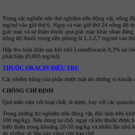
Trong các nghiên cứu thử nghiệm trên động vật, nồng đ
mg/ml vào giờ thứ 6. Ngay cả vào giờ thứ 24 nồng độ th
giác mạc và sự thấm thuốc qua giác mạc khác nhau đáng
nồng độ thuốc trong tiền phòng là 1,3-2,7 mg/ml vào th
Hấp thu toàn thân sau khi nhỏ Lomefloxacin 0,3% tại chỗ
phát hiện (0,005 mg/ml).
THUỐC OKACIN ĐIỀU TRỊ:
Các nhiễm trùng của phần trước mắt do những vi khuẩn
CHỐNG CHỈ ĐỊNH
Quá mẫn cảm với hoạt chất, tá dược, hay với các quinolo
Trong những thí nghiệm trên động vật, độc tính trên kh
100 mg/kg). Nếu dùng tại chỗ, ngay cả khi thuốc được hấ
biến thiên trong khoảng 20-50 mg/kg và nhiều lần nhỏ 
dù những số liệu này cũng còn hạn chế.