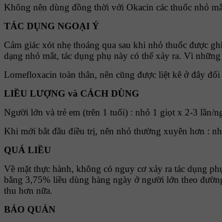
Không nên dùng đồng thời với Okacin các thuốc nhỏ mắt 
TÁC DỤNG NGOẠI Ý
Cảm giác xót nhẹ thoáng qua sau khi nhỏ thuốc được gh
dạng nhỏ mắt, tác dụng phụ này có thể xảy ra. Vì những
Lomefloxacin toàn thân, nên cũng được liệt kê ở đây đố
LIỀU LƯỢNG và CÁCH DÙNG
Người lớn và trẻ em (trên 1 tuổi) : nhỏ 1 giọt x 2-3 lần/n
Khi mới bắt đầu điều trị, nên nhỏ thường xuyên hơn : nh
QUÁ LIỀU
Về mặt thực hành, không có nguy cơ xảy ra tác dụng ph
bằng 3,75% liều dùng hàng ngày ở người lớn theo đường
thu hơn nữa.
BẢO QUẢN