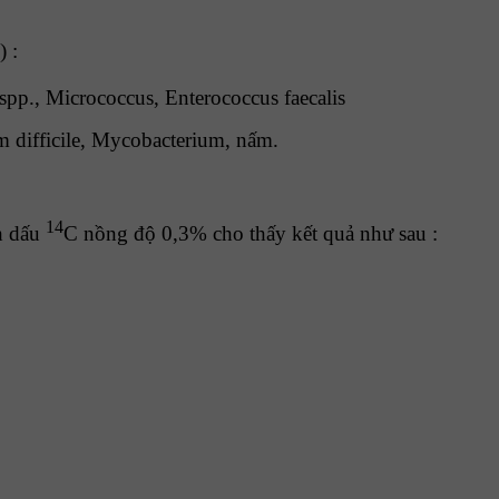
 :
pp., Micrococcus, Enterococcus faecalis
m difficile, Mycobacterium, nấm.
14
h dấu
C nồng độ 0,3% cho thấy kết quả như sau :