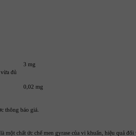
3 mg
 vừa đủ
0,02 mg
ợc thông báo giá.
 là một chất ức chế men gyrase của vi khuẩn, hiệu quả đố