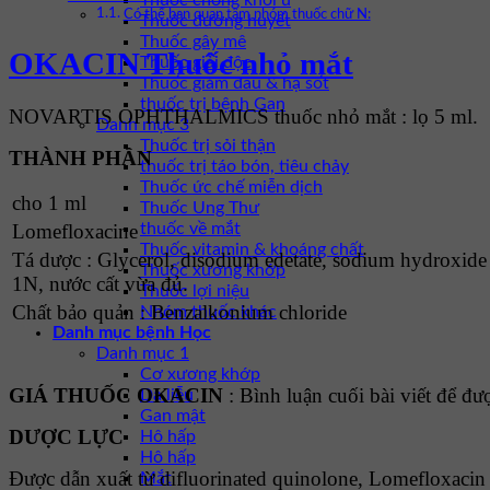
Thuốc chống khối u
Có thể bạn quan tâm nhóm thuốc chữ N:
Thuốc đường huyết
Thuốc gây mê
OKACIN Thuốc nhỏ mắt
Thuốc giải độc
Thuốc giảm đau & hạ sốt
thuốc trị bệnh Gan
NOVARTIS OPHTHALMICS thuốc nhỏ mắt : lọ 5 ml.
Danh mục 3
Thuốc trị sỏi thận
THÀNH PHẦN
thuốc trị táo bón, tiêu chảy
Thuốc ức chế miễn dịch
cho 1 ml
Thuốc Ung Thư
thuốc về mắt
Lomefloxacine
Thuốc vitamin & khoáng chất
Tá dược : Glycerol, disodium edetate, sodium hydroxide
Thuốc xương khớp
1N, nước cất vừa đủ.
Thuốc lợi niệu
Chất bảo quản : Benzalkonium chloride
Nhóm thuốc khác
Danh mục bệnh Học
Danh mục 1
Cơ xương khớp
GIÁ THUỐC OKACIN
: Bình luận cuối bài viết để đư
Da liễu
Gan mật
DƯỢC LỰC
Hô hấp
Hô hấp
Được dẫn xuất từ difluorinated quinolone, Lomefloxacin
Mắt