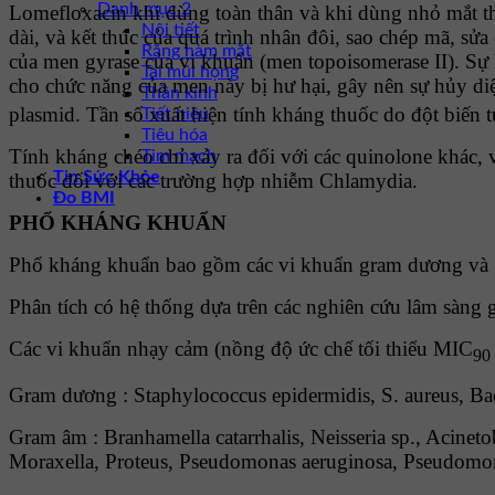
Danh mục 2
Lomefloxacin khi dùng toàn thân và khi dùng nhỏ mắt thì
Nội tiết
dài, và kết thúc của quá trình nhân đôi, sao chép mã, sử
Răng hàm mặt
của men gyrase của vi khuẩn (men topoisomerase II). Sự
Tai mũi họng
cho chức năng của men này bị hư hại, gây nên sự hủy di
Thần kinh
plasmid. Tần số xuất hiện tính kháng thuốc do đột biến 
Tiết niệu
Tiêu hóa
Tính kháng chéo chỉ xảy ra đối với các quinolone khác,
Tim mạch
Tin Sức Khỏe
thuốc đối với các trường hợp nhiễm Chlamydia.
Đo BMI
PHỔ KHÁNG KHUẨN
Phổ kháng khuẩn bao gồm các vi khuẩn gram dương và g
Phân tích có hệ thống dựa trên các nghiên cứu lâm sàng g
Các vi khuẩn nhạy cảm (nồng độ ức chế tối thiểu MIC
90
Gram dương : Staphylococcus epidermidis, S. aureus, Ba
Gram âm : Branhamella catarrhalis, Neisseria sp., Acineto
Moraxella, Proteus, Pseudomonas aeruginosa, Pseudomona