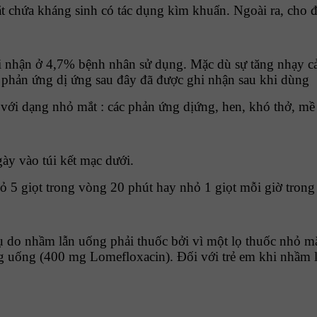
chứa kháng sinh có tác dụng kìm khuẩn. Ngoài ra, cho đế
i nhận ở 4,7% bệnh nhân sử dụng. Mặc dù sự tăng nhạy c
 phản ứng dị ứng sau đây đã được ghi nhận sau khi dùng
i với dạng nhỏ mắt : các phản ứng dịứng, hen, khó thở, m
gày vào túi kết mạc dưới.
ỏ 5 giọt trong vòng 20 phút hay nhỏ 1 giọt mỗi giờ trong 
ụ do nhầm lẫn uống phải thuốc bởi vì một lọ thuốc nhỏ m
 uống (400 mg Lomefloxacin). Đối với trẻ em khi nhầm lẫ