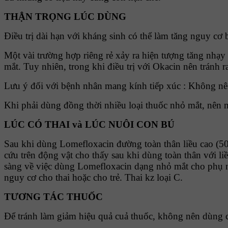
THẬN TRỌNG LÚC DÙNG
Điều trị dài hạn với kháng sinh có thể làm tăng nguy cơ
Một vài trường hợp riêng rẻ xảy ra hiện tượng tăng nhạ
mắt. Tuy nhiên, trong khi điều trị với Okacin nên tránh 
Lưu ý đối với bệnh nhân mang kính tiếp xúc : Không nên
Khi phải dùng đồng thời nhiều loại thuốc nhỏ mắt, nên nh
LÚC CÓ THAI và LÚC NUÔI CON BÚ
Sau khi dùng Lomefloxacin đường toàn thân liều cao (50
cứu trên động vật cho thấy sau khi dùng toàn thân với l
sàng về việc dùng Lomefloxacin dạng nhỏ mắt cho phụ nữ
nguy cơ cho thai hoặc cho trẻ. Thai kz loại C.
TƯƠNG TÁC THUỐC
Để tránh làm giảm hiệu quả cuả thuốc, không nên dùng 