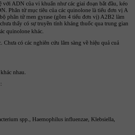
hệ với ADN của vi khuẩn như các giai đoạn bắt đầu, kéo
DN. Phân tử mục tiêu của các quinolone là tiểu đơn vị A
 bộ phân tử men gyrase (gồm 4 tiểu đơn vị) A2B2 làm
hưa thấy có sự truyền tính kháng thuốc qua trung gian
ác quinolone khác.
. Chưa có các nghiên cứu lâm sàng về hiệu quả cuả
 khác nhau.
:
bacterium spp., Haemophilus influenzae, Klebsiella,