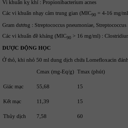
Vi khuẩn kỵ khí : Propionibacterium acnes
Các vi khuẩn nhạy cảm trung gian (MIC
= 4-16 mg/ml)
90
Gram dương : Streptococcus pneumoniae, Streptococcus s
Các vi khuẩn đề kháng (MIC
> 16 mg/ml) : Clostridiu
90
DƯỢC ĐỘNG HỌC
Ở thỏ, khi nhỏ 50 ml dung dịch chứa Lomefloxacin đán
Cmax (mg-Eq/g)
Tmax (phút)
Giác mạc
55,68
15
Kết mạc
11,39
15
Thủy dịch
7,58
60