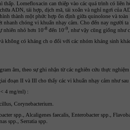
 thấp. Lomefloxacin can thiệp vào các quá trình có liên 
a chữa ADN, tái hợp, dịch mã, tái xoắn và nghỉ ngơi của A
 hình thành một phức hợp ổn định giữa quinolone và toàn
ệt nhanh chóng vi khuẩn nhạy cảm. Cho đến nay người ta c
-8
-9
tự nhiên nhỏ hơn 10
đến 10
, như vậy cũng giống như c
 và không có kháng ch o đối với các nhóm kháng sinh khác
ram âm, theo sự ghi nhận từ các nghiên cứu thực nghiệm
iai đoạn II và III cho thấy các vi khuẩn nhạy cảm như sau 
< 4 mg/ml) :
cillus, Corynebacterium.
bacter spp., Alcaligenes faecalis, Enterobacter spp., Flavo
s spp., Serratia spp.