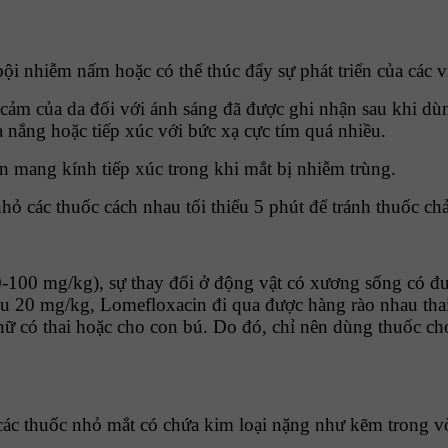
 bội nhiễm nấm hoặc có thể thúc đẩy sự phát triển của các
y cảm của da đối với ánh sáng đã được ghi nhận sau khi d
ra nắng hoặc tiếp xúc với bức xạ cực tím quá nhiều.
 mang kính tiếp xúc trong khi mắt bị nhiễm trùng.
ỏ các thuốc cách nhau tối thiểu 5 phút để tránh thuốc chả
-100 mg/kg), sự thay đổi ở động vật có xương sống có đuô
iều 20 mg/kg, Lomefloxacin đi qua được hàng rào nhau tha
 có thai hoặc cho con bú. Do đó, chỉ nên dùng thuốc cho
các thuốc nhỏ mắt có chứa kim loại nặng như kẽm trong v