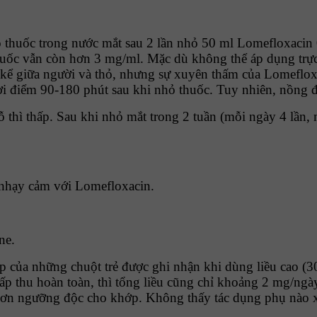
ộ thuốc trong nước mắt sau 2 lần nhỏ 50 ml Lomefloxacin
uốc vẫn còn hơn 3 mg/ml. Mặc dù không thể áp dụng trực 
 kể giữa người và thỏ, nhưng sự xuyên thấm của Lomeflox
ời điểm 90-180 phút sau khi nhỏ thuốc. Tuy nhiên, nồng đ
 thì thấp. Sau khi nhỏ mắt trong 2 tuần (mỗi ngày 4 lần,
 nhạy cảm với Lomefloxacin.
ne.
ớp của những chuột trẻ được ghi nhận khi dùng liều cao (
p thu hoàn toàn, thì tổng liều cũng chỉ khoảng 2 mg/ngày
hơn ngưỡng độc cho khớp. Không thấy tác dụng phụ nào xả