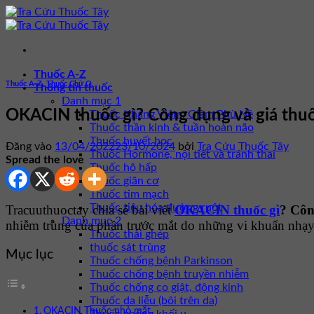
Bỏ
qua
nội
dung
Thuốc A-Z
Thuốc A-Z
,
Thuốc Chữ O
Thông tin thuốc
Danh mục 1
OKACIN thuốc gì? Công dụng và giá th
Thuốc Kháng Viêm, Giảm Phù Nề
Thuốc thần kinh & tuần hoàn não
Thuốc huyết học
Đăng vào
13/04/2022
23/10/2024
bởi
Tra Cứu Thuốc Tây
Thuốc Hormone, nội tiết và tránh thai
Spread the love
Thuốc hô hấp
Thuốc giãn cơ
Thuốc tim mạch
Thuốc tiêu hóa đường ruột
Tracuuthuoctay chia sẻ bài viết
OKACIN thuốc gì
? Côn
Danh mục 2
nhiễm trùng của phần trước mắt do những vi khuẩn nhạ
Thuốc thải ghép
thuốc sát trùng
Mục lục
Thuốc chống bệnh Parkinson
Thuốc chống bệnh truyền nhiễm
Thuốc chống co giật, động kinh
Thuốc da liễu (bôi trên da)
OKACIN Thuốc nhỏ mắt