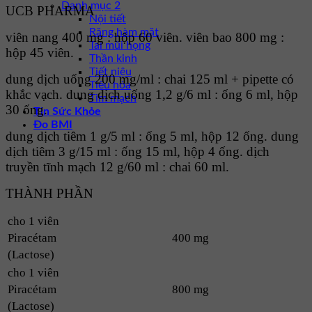
Danh mục 2
UCB PHARMA
Nội tiết
Răng hàm mặt
viên nang 400 mg : hộp 60 viên. viên bao 800 mg :
Tai mũi họng
hộp 45 viên.
Thần kinh
Tiết niệu
dung dịch uống 200 mg/ml : chai 125 ml + pipette có
Tiêu hóa
khắc vạch. dung dịch uống 1,2 g/6 ml : ống 6 ml, hộp
Tim mạch
30 ống.
Tin Sức Khỏe
Đo BMI
dung dịch tiêm 1 g/5 ml : ống 5 ml, hộp 12 ống. dung
dịch tiêm 3 g/15 ml : ống 15 ml, hộp 4 ống. dịch
truyền tĩnh mạch 12 g/60 ml : chai 60 ml.
THÀNH PHẦN
cho 1 viên
Piracétam
400 mg
(Lactose)
cho 1 viên
Piracétam
800 mg
(Lactose)