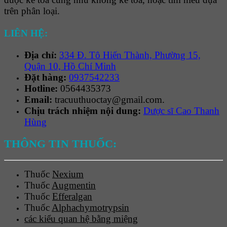
trên phân loại.
LIÊN HỆ:
Địa chỉ:
334 Đ. Tô Hiến Thành, Phường 15,
Quận 10, Hồ Chí Minh
Đặt hàng:
0937542233
Hotline:
0564435373
Email:
tracuuthuoctay@gmail.com.
Chịu trách nhiệm nội dung:
Dược sĩ Cao Thanh
Hùng
THÔNG TIN THUỐC:
Thuốc
Nexium
Thuốc
Augmentin
Thuốc
Efferalgan
Thuốc
Alphachymotrypsin
các kiểu quan hệ bằng miệng