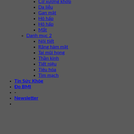
Cơ xương khớp
Da liễu
Gan mật
Hô hấp
Hô hấp
Mắt
Danh mục 2
Nội tiết
Răng hàm mặt
Tai mũi họng
Thần kinh
Tiết niệu
Tiêu hóa
Tim mạch
Tin Sức Khỏe
Đo BMI
-
Newsletter