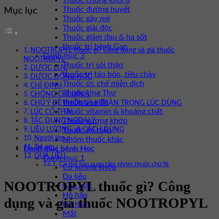
Thuốc chống khối u
Thuốc đường huyết
Mục lục
Thuốc gây mê
Thuốc giải độc
Thuốc giảm đau & hạ sốt
thuốc trị bệnh Gan
NOOTROPYL thuốc gì? Công dụng và giá thuốc
Danh mục 3
NOOTROPYL
Thuốc trị sỏi thận
DƯỢC LỰC
thuốc trị táo bón, tiêu chảy
DƯỢC ĐỘNG HỌC
Thuốc ức chế miễn dịch
CHỈ ĐỊNH
Thuốc Ung Thư
CHỐNG CHỈ ĐỊNH
thuốc về mắt
CHÚ Ý ĐỀ PHÒNG và THẬN TRỌNG LÚC DÙNG
Thuốc vitamin & khoáng chất
LÚC CÓ THAI
Thuốc xương khớp
TÁC DỤNG NGOẠI Ý
LIỀU LƯỢNG và CÁCH DÙNG
Thuốc lợi niệu
Người lớn :
Nhóm thuốc khác
Trẻ em :
Danh mục bệnh Học
QUÁ LIỀU
Danh mục 1
Có thể bạn quan tâm nhóm thuốc chữ N:
Cơ xương khớp
Da liễu
NOOTROPYL thuốc gì? Công
Gan mật
Hô hấp
dụng và giá thuốc NOOTROPYL
Hô hấp
Mắt