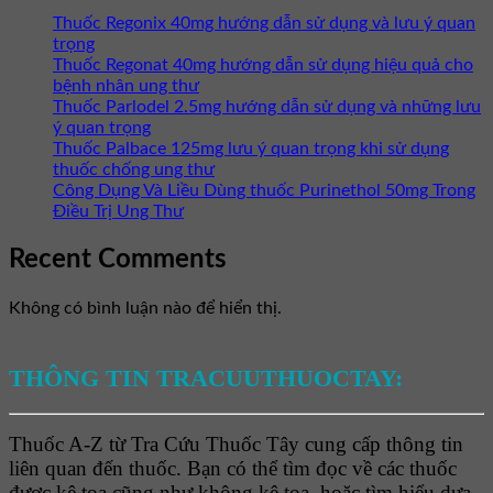
Thuốc Regonix 40mg hướng dẫn sử dụng và lưu ý quan
trọng
Thuốc Regonat 40mg hướng dẫn sử dụng hiệu quả cho
bệnh nhân ung thư
Thuốc Parlodel 2.5mg hướng dẫn sử dụng và những lưu
ý quan trọng
Thuốc Palbace 125mg lưu ý quan trọng khi sử dụng
thuốc chống ung thư
Công Dụng Và Liều Dùng thuốc Purinethol 50mg Trong
Điều Trị Ung Thư
Recent Comments
Không có bình luận nào để hiển thị.
THÔNG TIN TRACUUTHUOCTAY:
Thuốc A-Z từ Tra Cứu Thuốc Tây cung cấp thông tin
liên quan đến thuốc. Bạn có thể tìm đọc về các thuốc
được kê toa cũng như không kê toa, hoặc tìm hiểu dựa