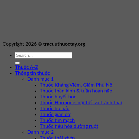
Copyright 2026 ©
tracuuthuoctay.org
Thuốc A-Z
Thông tin thuốc
Danh mục 1
Thuốc Kháng Viêm, Giảm Phù Nề
Thuốc thần kinh & tuần hoàn não
Thuốc huyết học
Thuốc Hormone, nội tiết và tránh thai
Thuốc hô hấp
Thuốc giãn cơ
Thuốc tim mạch
Thuốc tiêu hóa đường ruột
Danh mục 2
Thuốc thải ghép