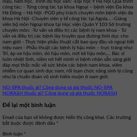
niệu, nam học. Trình độ học vấn: -Đại học Y Hà Nội Quá trình
công tác: - Từng công tác tại khoa Ngoại – bệnh viện Đa khoa
Hà Đông – Hà Nội -PGĐ phụ trách chuyên môn bệnh viện đa
khoa Hà Nội -Chuyên viên y tế công tác tại Agola... -Giảng
viên bộ môn Ngoại khoa tại Học viện Quân Y 103 Sở trưởng
chuyên môn: -Tư vấn và điều trị các bệnh lý nam khoa - Tư
vấn và điều trị các bệnh lây truyền qua đường tình dục cho
nam giới - Thực hiện phẫu thuật cắt bao quy đầu và ngoại tiết
niệu nam - Phẫu thuật các bệnh lý hậu môn – trực tràng như:
Trĩ, áp-xe hậu môn, dò hậu môn, nứt kẽ hậu môn,... Bác sĩ
luôn nhiệt tình, niềm nở hết mình vì bệnh nhân sẵn sàng giải
đáp mọi thắc mắc về sức khỏe các bệnh nam khoa, viêm
nhiễm cơ quan sinh dục nam, rối loạn chức năng sinh lý cũng
như là chuẩn đoán vô sinh hiếm muộn ở nam giới.
NO-SPA thuốc gì? Công dụng và giá thuốc NO-SPA
NORASH thuốc gì? Công dụng và giá thuốc NORASH
Để lại một bình luận
Email của bạn sẽ không được hiển thị công khai.
Các trường
bắt buộc được đánh dấu
*
Bình luận
*