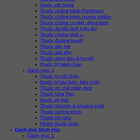
thuốc sát trùng
Thuốc chống bệnh Parkinson
Thuốc chống bệnh truyền nhiễm
Thuốc chống co giật, động kinh
Thuốc da liễu (bôi trên da)
Thuốc chống khối u
Thuốc đường huyết
Thuốc gây mê
Thuốc giải độc
Thuốc giảm đau & hạ sốt
thuốc trị bệnh Gan
Danh mục 3
Thuốc trị sỏi thận
thuốc trị táo bón, tiêu chảy
Thuốc ức chế miễn dịch
Thuốc Ung Thư
thuốc về mắt
Thuốc vitamin & khoáng chất
Thuốc xương khớp
Thuốc lợi niệu
Nhóm thuốc khác
Danh mục bệnh Học
Danh mục 1