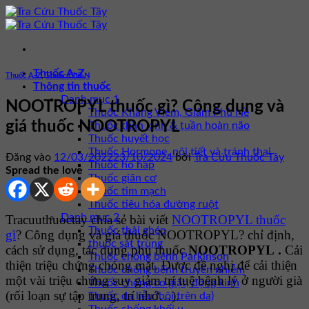
Bỏ
qua
nội
dung
Thuốc A-Z
Thuốc A-Z
,
Thuốc Chữ N
Thông tin thuốc
Danh mục 1
NOOTROPYL thuốc gì? Công dụng và
Thuốc Kháng Viêm, Giảm Phù Nề
giá thuốc NOOTROPYL
Thuốc thần kinh & tuần hoàn não
Thuốc huyết học
Thuốc Hormone, nội tiết và tránh thai
Đăng vào
12/03/2022
23/10/2024
bởi
Tra Cứu Thuốc Tây
Thuốc hô hấp
Spread the love
Thuốc giãn cơ
Thuốc tim mạch
Thuốc tiêu hóa đường ruột
Danh mục 2
Tracuuthuoctay chia sẻ bài viết
NOOTROPYL thuốc
Thuốc thải ghép
gì
? Công dụng và giá thuốc NOOTROPYL? chỉ định,
thuốc sát trùng
cách sử dụng, tác dụng phụ thuốc
NOOTROPYL
.
Cải
Thuốc chống bệnh Parkinson
thiện triệu chứng chóng mặt. Được đề nghị để cải thiện
Thuốc chống bệnh truyền nhiễm
một vài triệu chứng suy giảm trí tuệ bệnh lý ở người già
Thuốc chống co giật, động kinh
(rối loạn sự tập trung, trí nhớ…).
Thuốc da liễu (bôi trên da)