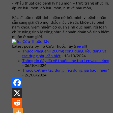
- Phẫu thuật các bệnh lý hậu môn – trực tràng như: Trĩ,
áp-xe hậu môn, dò hậu môn, nứt kẽ hậu môn,...
Bác sĩ luôn nhiệt tình, niềm nở hết mình vì bệnh nhân
sẵn sàng giải đáp mọi thắc mắc về sức khỏe các bệnh
nam khoa, viêm nhiễm cơ quan sinh dục nam, rối loạn
chức năng sinh lý cũng như là chuẩn đoán vô sinh hiếm
muộn ở nam giới.
Latest posts by Tra Cứu Thuốc Tây
(
see all
)
Thuốc Plaquenil 200mg công dụng, liều dùng và
tác dụng phụ cần biết
- 13/10/2024
Thông tin đầy đủ về thuốc ung thư Lenvaxen 4mg
- 06/10/2024
Thuốc Cetrigy tác dụng, liều dùng, giá bao nhiêu?
- 26/08/2024