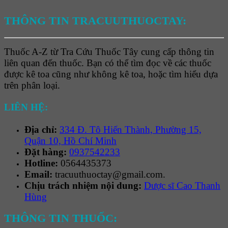
THÔNG TIN TRACUUTHUOCTAY:
Thuốc A-Z từ Tra Cứu Thuốc Tây cung cấp thông tin
liên quan đến thuốc. Bạn có thể tìm đọc về các thuốc
được kê toa cũng như không kê toa, hoặc tìm hiểu dựa
trên phân loại.
LIÊN HỆ:
Địa chỉ:
334 Đ. Tô Hiến Thành, Phường 15,
Quận 10, Hồ Chí Minh
Đặt hàng:
0937542233
Hotline:
0564435373
Email:
tracuuthuoctay@gmail.com.
Chịu trách nhiệm nội dung:
Dược sĩ Cao Thanh
Hùng
THÔNG TIN THUỐC: