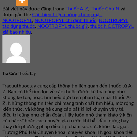
Bài viết này được đăng trong
Thuốc A-Z
,
Thuốc Chữ N
và
được gắn thẻ
Cải thiện triệu chứng chóng mặt.
,
NOOTROPYL
,
NOOTROPYL chỉ định thuốc
,
NOOTROPYL
tác dụng thuốc
,
NOOTROPYL thuốc gì?
,
thuốc NOOTROPYL
giá bao nhiêu
.
Tra Cứu Thuốc Tây
Tracuuthuoctay cung cấp thông tin liên quan đến thuốc từ A-
Z. Bạn có thể tìm đọc về các thuốc được kê toa cũng như
không kê toa, hoặc tìm hiểu dựa trên phân loại của Thuốc A-
Z. Những thông tin trên chỉ mang tính chất tìm hiểu, mở rộng
kiến thức, và không hề cung cấp bất kì lời khuyên về y tế,
điều trị cũng như chẩn đoán. Hãy luôn nhớ tham khảo ý kiến
của bác sĩ hoặc các chuyên gia trước khi bắt đầu, dừng hay
thay đổi phương pháp điều trị, chăm sóc sức khỏe. Tác giả :
Trương Phú Hải Chuyên khoa: chuyên khoa II Ngoại khoa tiết