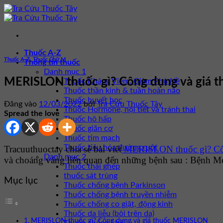
Bỏ
qua
nội
dung
Thuốc A-Z
Thuốc A-Z
,
Thuốc Chữ M
Thông tin thuốc
Danh mục 1
MERISLON thuốc gì? Công dụng và giá 
Thuốc Kháng Viêm, Giảm Phù Nề
Thuốc thần kinh & tuần hoàn não
Thuốc huyết học
Đăng vào
12/03/2022
bởi
Tra Cứu Thuốc Tây
Thuốc Hormone, nội tiết và tránh thai
Spread the love
Thuốc hô hấp
Thuốc giãn cơ
Thuốc tim mạch
Thuốc tiêu hóa đường ruột
Tracuuthuoctay chia sẻ bài viết
MERISLON thuốc gì? Cô
Danh mục 2
và choáng váng liên quan đến những bệnh sau : Bệnh Me
Thuốc thải ghép
thuốc sát trùng
Mục lục
Thuốc chống bệnh Parkinson
Thuốc chống bệnh truyền nhiễm
Thuốc chống co giật, động kinh
Thuốc da liễu (bôi trên da)
MERISLON thuốc gì? Công dụng và giá thuốc MERISLON