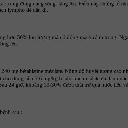
 các xung động dạng sóng tăng lên. Điều này chứng tỏ rằng
 mạch lympho để dẫn đi.
 tăng hơn 50% lưu lượng máu ở động mạch cảnh trong. Ngay
ờng lên.
240 mg bétahistine mésilate. Nồng độ huyết tương cao nhấ
t cho dùng liều 5-6 mg/kg b tahistine m silate đã đánh d
n. Sau 24 giờ, khoảng 10-30% được thải trừ qua nước tiểu
bệnh sau :