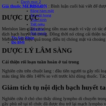
Danh mục 2
Giá thuốc MERISLON
: Bình luận cuối bài viết để đư
Nội tiết
Răng hàm mặt
DƯỢC LỰC
Tai mũi họng
Thần kinh
Tiết niệu
Merislon làm giãn cơ vòng tiền mao mạch vì vậy có tác d
Tiêu hóa
dịch bạch huyết tai trong. Đồng thời nó cũng cải thiện 
Tim mạch
Tin Sức Khỏe
Merislon rất hiệu quả trong điều trị chóng mặt và choáng
Đo BMI
DƯỢC LÝ LÂM SÀNG
Cải thiện rối loạn tuần hoàn ở tai trong
Nghiên cứu trên chuột lang : đầu tiên người ta gây rối lo
máu tăng lên đến 148% so với trước khi dùng thuốc. Tác 
Giảm tích tụ nội dịch bạch huyết ta
Nghiên cứu ở chó cho thấy dòng lympho di chuyển trong ố
gây phù nề tại tổ chức đã được thu trở lại mạch lympho v