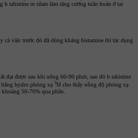
 b tahistine m silate làm tăng cường tuần hoàn ở tai
 cả việc trước đó đã dùng kháng histamine thì tác dụng
t đạt được sau khi uống 60-90 phút, sau đó b tahistine
3
ấu bằng hydro phóng xạ
H cho thấy nồng độ phóng xạ
 và khoảng 50-70% qua phân.