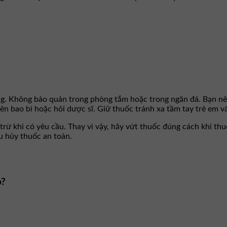
ng. Không bảo quản trong phòng tắm hoặc trong ngăn đá. Bạn nê
n bao bì hoặc hỏi dược sĩ. Giữ thuốc tránh xa tầm tay trẻ em và
rừ khi có yêu cầu. Thay vì vậy, hãy vứt thuốc đúng cách khi th
êu hủy thuốc an toàn.
o?