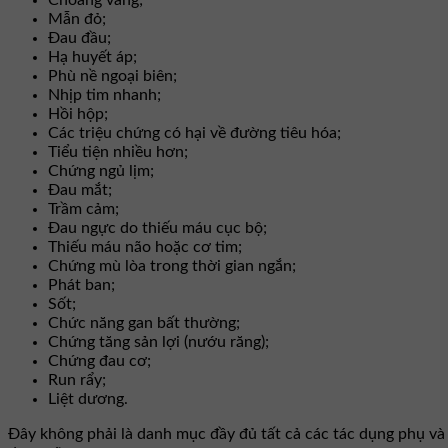
Choáng váng;
Mẫn đỏ;
Đau đầu;
Hạ huyết áp;
Phù nề ngoại biên;
Nhịp tim nhanh;
Hồi hộp;
Các triệu chứng có hại về đường tiêu hóa;
Tiểu tiện nhiều hơn;
Chứng ngủ lịm;
Đau mắt;
Trầm cảm;
Đau ngực do thiếu máu cục bộ;
Thiếu máu não hoặc cơ tim;
Chứng mù lòa trong thời gian ngắn;
Phát ban;
Sốt;
Chức năng gan bất thường;
Chứng tăng sản lợi (nướu răng);
Chứng đau cơ;
Run rẩy;
Liệt dương.
Đây không phải là danh mục đầy đủ tất cả các tác dụng phụ và