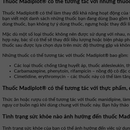
Thuốc Madiplot® có thể tương tác với những thuố
Thuốc Madiplot® có thể làm thay đổi khả năng hoạt động của t
bạn viết một danh sách những thuốc bạn đang dùng (bao gồm t
dùng thuốc, bạn không tự ý dùng thuốc, ngưng hoặc thay đổi l
Mặc dù một số loại thuốc không nên được sử dụng với nhau, nh
hợp này, bác sĩ có thể sẽ thay đổi liều lượng hoặc biện pháp p
thuốc sau được lựa chọn dựa trên mức độ thường gặp và khôn
Những thuốc có thể tương tác với thuốc Madiplot® bao gồm:
Các loại thuốc chống tăng huyết áp, thuốc aldesleukin, t
Carbamazepine, phenytoin, rifampicin – nồng độ cô đặc c
Cimetidine, erythromycin – các thuốc này có thể làm tăn
Thuốc Madiplot® có thể tương tác với thực phẩm,
Thức ăn hoặc rượu có thể tương tác với thuốc manidipine, làm
nguy cơ buồn ngủ khi dùng chung với thuốc này. Bạn hãy thảo l
Tình trạng sức khỏe nào ảnh hưởng đến thuốc Mad
Tình trạng sức khỏe của bạn có thể ảnh hưởng đến việc sử dụng