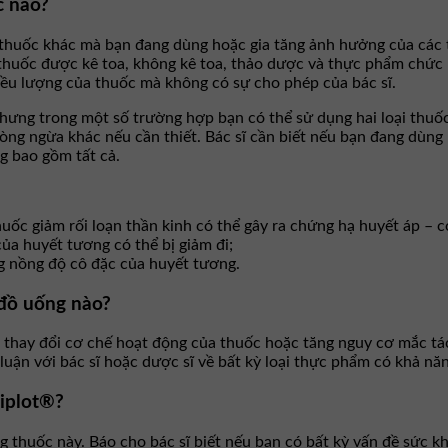
c nào?
huốc khác mà bạn đang dùng hoặc gia tăng ảnh hưởng của các tá
huốc được kê toa, không kê toa, thảo dược và thực phẩm chức n
iều lượng của thuốc mà không có sự cho phép của bác sĩ.
ưng trong một số trường hợp bạn có thể sử dụng hai loại thuốc
hòng ngừa khác nếu cần thiết. Bác sĩ cần biết nếu bạn đang dùng
g bao gồm tất cả.
huốc giảm rối loạn thần kinh có thể gây ra chứng hạ huyết áp – c
ủa huyết tương có thể bị giảm đi;
g nồng độ cô đặc của huyết tương.
 đồ uống nào?
 thay đổi cơ chế hoạt động của thuốc hoặc tăng nguy cơ mắc tá
uận với bác sĩ hoặc dược sĩ về bất kỳ loại thực phẩm có khả nă
iplot®?
 thuốc này. Báo cho bác sĩ biết nếu bạn có bất kỳ vấn đề sức k