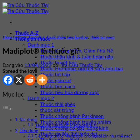
Bỏ
qua
nội
dung
Thuốc A-Z
Thông tin thuốc
,
Thuốc A-Z
,
Thuốc chống tăng huyết áp
,
Thuốc tim mạch
Thông tin thuốc
Danh mục 1
Madiplot® là thuốc gì?
Thuốc Kháng Viêm, Giảm Phù Nề
Thuốc thần kinh & tuần hoàn não
Thuốc huyết học
Đăng vào
13/04/2022
bởi
Tra Cứu Thuốc Tây
Thuốc Hormone, nội tiết và tránh thai
Spread the love
Thuốc hô hấp
Thuốc giãn cơ
Thuốc tim mạch
Thuốc tiêu hóa đường ruột
Mục lục
Danh mục 2
Thuốc thải ghép
thuốc sát trùng
Thuốc chống bệnh Parkinson
Tác dụng
Thuốc chống bệnh truyền nhiễm
Tác dụng của thuốc Madiplot® là gì?
Thuốc chống co giật, động kinh
Liều dùng
Thuốc da liễu (bôi trên da)
Liều dùng thuốc Madiplot® cho người lớn như thế nào?