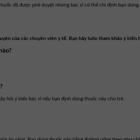
huốc đã được phê duyệt nhưng bác sĩ có thể chỉ định bạn dùng. B
yên của các chuyên viên y tế. Bạn hãy luôn tham khảo ý kiến b
 nào?
?
y hỏi ý kiến bác sĩ nếu bạn định dùng thuốc này cho trẻ.
 bữa ăn sáng. Bạn dùng thuốc này bằng đường uống theo như chỉ