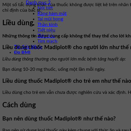
Danh mục 2
Một số tác dụng khác của thuốc không được liệt kê trên nhãn t
Nội tiết
chỉ định của bác sĩ.
Răng hàm mặt
Tai mũi họng
Liều dùng
Thần kinh
Tiết niệu
Tiêu hóa
Những thông tin được cung cấp không thể thay thế cho lời khu
Tim mạch
Tin Sức Khỏe
Liều dùng thuốc Madiplot® cho người lớn như thế
Đo BMI
Liều dùng thông thường cho người lớn mắc bệnh tăng huyết áp:
Bạn dùng 10-20 mg thuốc, uống một lần mỗi ngày.
Liều dùng thuốc Madiplot® cho trẻ em như thế nào
Liều dùng cho trẻ em vẫn chưa được nghiên cứu và xác định. Hã
Cách dùng
Bạn nên dùng thuốc Madiplot® như thế nào?
Bạn nên sử dụng loại thuốc này kèm chung với thức ăn và sau