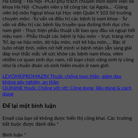
Hà Đông – Hà Nội -PGĐ phụ trách chuyên môn bệnh viện đa
khoa Hà Nội -Chuyên viên y tế công tác tại Agola... -Giảng
viên bộ môn Ngoại khoa tại Học viện Quân Y 103 Sở trưởng
chuyên môn: -Tư vấn và điều trị các bệnh lý nam khoa - Tư
vấn và điều trị các bệnh lây truyền qua đường tình dục cho
nam giới - Thực hiện phẫu thuật cắt bao quy đầu và ngoại tiết
niệu nam - Phẫu thuật các bệnh lý hậu môn – trực tràng như:
Trĩ, áp-xe hậu môn, dò hậu môn, nứt kẽ hậu môn,... Bác sĩ
luôn nhiệt tình, niềm nở hết mình vì bệnh nhân sẵn sàng giải
đáp mọi thắc mắc về sức khỏe các bệnh nam khoa, viêm
nhiễm cơ quan sinh dục nam, rối loạn chức năng sinh lý cũng
như là chuẩn đoán vô sinh hiếm muộn ở nam giới.
LEVOMEPROMAZIN Thuốc chống loạn thần, giảm đau
không gây nghiện, an thần
QUININE thuốc Chống sốt rét: Công dụng, liều dùng & cách
dùng
Để lại một bình luận
Email của bạn sẽ không được hiển thị công khai.
Các trường
bắt buộc được đánh dấu
*
Bình luận
*