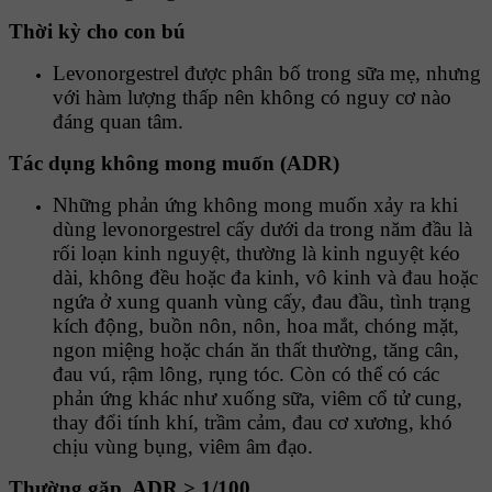
Thời kỳ cho con bú
Levonorgestrel được phân bố trong sữa mẹ, nhưng
với hàm lượng thấp nên không có nguy cơ nào
đáng quan tâm.
Tác dụng không mong muốn (ADR)
Những phản ứng không mong muốn xảy ra khi
dùng levonorgestrel cấy dưới da trong năm đầu là
rối loạn kinh nguyệt, thường là kinh nguyệt kéo
dài, không đều hoặc đa kinh, vô kinh và đau hoặc
ngứa ở xung quanh vùng cấy, đau đầu, tình trạng
kích động, buồn nôn, nôn, hoa mắt, chóng mặt,
ngon miệng hoặc chán ăn thất thường, tăng cân,
đau vú, rậm lông, rụng tóc. Còn có thể có các
phản ứng khác như xuống sữa, viêm cổ tử cung,
thay đổi tính khí, trầm cảm, đau cơ xương, khó
chịu vùng bụng, viêm âm đạo.
Thường gặp, ADR > 1/100