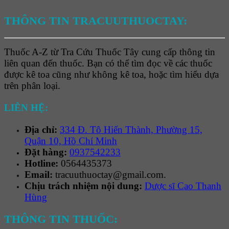
THÔNG TIN TRACUUTHUOCTAY:
Thuốc A-Z từ Tra Cứu Thuốc Tây cung cấp thông tin
liên quan đến thuốc. Bạn có thể tìm đọc về các thuốc
được kê toa cũng như không kê toa, hoặc tìm hiểu dựa
trên phân loại.
LIÊN HỆ:
Địa chỉ:
334 Đ. Tô Hiến Thành, Phường 15,
Quận 10, Hồ Chí Minh
Đặt hàng:
0937542233
Hotline:
0564435373
Email:
tracuuthuoctay@gmail.com.
Chịu trách nhiệm nội dung:
Dược sĩ Cao Thanh
Hùng
THÔNG TIN THUỐC: