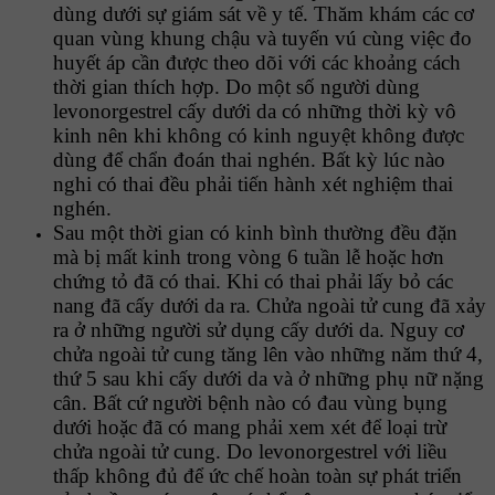
dùng dưới sự giám sát về y tế. Thăm khám các cơ
quan vùng khung chậu và tuyến vú cùng việc đo
huyết áp cần được theo dõi với các khoảng cách
thời gian thích hợp. Do một số người dùng
levonorgestrel cấy dưới da có những thời kỳ vô
kinh nên khi không có kinh nguyệt không được
dùng để chẩn đoán thai nghén. Bất kỳ lúc nào
nghi có thai đều phải tiến hành xét nghiệm thai
nghén.
Sau một thời gian có kinh bình thường đều đặn
mà bị mất kinh trong vòng 6 tuần lễ hoặc hơn
chứng tỏ đã có thai. Khi có thai phải lấy bỏ các
nang đã cấy dưới da ra. Chửa ngoài tử cung đã xảy
ra ở những người sử dụng cấy dưới da. Nguy cơ
chửa ngoài tử cung tăng lên vào những năm thứ 4,
thứ 5 sau khi cấy dưới da và ở những phụ nữ nặng
cân. Bất cứ người bệnh nào có đau vùng bụng
dưới hoặc đã có mang phải xem xét để loại trừ
chửa ngoài tử cung. Do levonorgestrel với liều
thấp không đủ để ức chế hoàn toàn sự phát triển