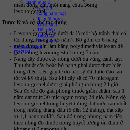
Danh mục 2
mềm đóng kín, mỗi nang chứa 36mg
Nội tiết
levonorgestrel.
Răng hàm mặt
Tai mũi họng
Dược lý và cơ chế tác dụng
Thần kinh
Tiết niệu
Levonorgestrel cấy dưới da là một bộ tránh thai có
Tiêu hóa
tác dụng dài ngày (5 năm). Bộ gồm có 6 nang
Tim mạch
mềm đóng kín làm bằng polydimethylsiloxan để
Tin Sức Khỏe
giải phóng levonorgestrel trong 5 năm.
Đo BMI
Nang cấy được cấy nông dưới da vùng cánh tay.
Thủ thuật cấy hoặc bỏ nang phải được thực hiện
trong điều kiện gây tê do bác sỹ đã được đào tạo
tốt về kỹ thuật. Sau khi cấy sẽ có 70 microgam
levonorgestrel được giải phóng ra trong 24 giờ.
Sau đó tốc độ giải phóng thuốc giảm chậm, sau 1
năm đạt mức 30 microgam trong 24 giờ. Nồng độ
levonorgestrel trong huyết tương đạt mức cao nhất
trong những tháng đầu (6 đến 12 tháng), đạt xấp
xỉ 1,1 nanomol/lít. Sau đó trong những năm tiếp
theo nồng độ thuốc trong huyết tương ổn định ở
khoảng 0,9 nanomol/lít.