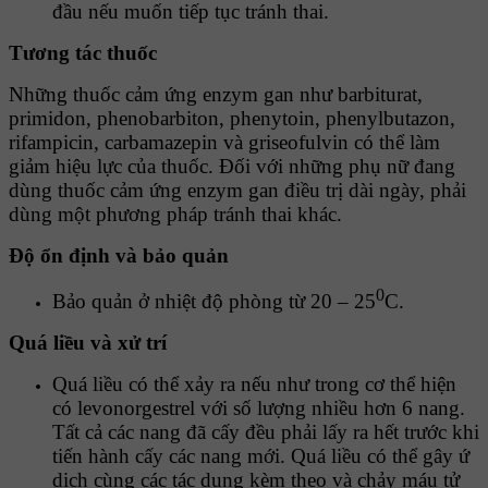
đầu nếu muốn tiếp tục tránh thai.
Tương tác thuốc
Những thuốc cảm ứng enzym gan như barbiturat,
primidon, phenobarbiton, phenytoin, phenylbutazon,
rifampicin, carbamazepin và griseofulvin có thể làm
giảm hiệu lực của thuốc. Ðối với những phụ nữ đang
dùng thuốc cảm ứng enzym gan điều trị dài ngày, phải
dùng một phương pháp tránh thai khác.
Ðộ ổn định và bảo quản
0
Bảo quản ở nhiệt độ phòng từ 20 – 25
C.
Quá liều và xử trí
Quá liều có thể xảy ra nếu như trong cơ thể hiện
có levonorgestrel với số lượng nhiều hơn 6 nang.
Tất cả các nang đã cấy đều phải lấy ra hết trước khi
tiến hành cấy các nang mới. Quá liều có thể gây ứ
dịch cùng các tác dụng kèm theo và chảy máu tử