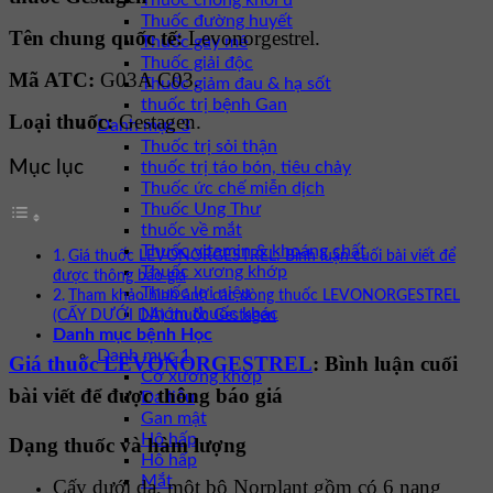
Thuốc chống khối u
Thuốc đường huyết
Tên chung quốc tế:
Levonorgestrel.
Thuốc gây mê
Thuốc giải độc
Mã ATC:
G03A C03.
Thuốc giảm đau & hạ sốt
thuốc trị bệnh Gan
Loại thuốc:
Gestagen.
Danh mục 3
Thuốc trị sỏi thận
Mục lục
thuốc trị táo bón, tiêu chảy
Thuốc ức chế miễn dịch
Thuốc Ung Thư
thuốc về mắt
Thuốc vitamin & khoáng chất
Giá thuốc LEVONORGESTREL: Bình luận cuối bài viết để
Thuốc xương khớp
được thông báo giá
Thuốc lợi niệu
Tham khảo hình ảnh các dòng thuốc LEVONORGESTREL
Nhóm thuốc khác
(CẤY DƯỚI DA) thuốc Gestagen
Danh mục bệnh Học
Danh mục 1
Giá thuốc LEVONORGESTREL
: Bình luận cuối
Cơ xương khớp
bài viết để được thông báo giá
Da liễu
Gan mật
Hô hấp
Dạng thuốc và hàm lượng
Hô hấp
Mắt
Cấy dưới da, một bộ Norplant gồm có 6 nang