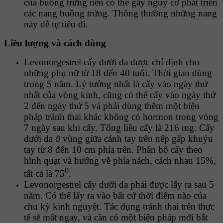
của buồng trứng nên có thể gây nguy cơ phát triển
các nang buồng trứng. Thông thường những nang
này dễ tự tiêu đi.
Liều lượng và cách dùng
Levonorgestrel cấy dưới da được chỉ định cho
những phụ nữ từ 18 đến 40 tuổi. Thời gian dùng
trong 5 năm. Lý tưởng nhất là cấy vào ngày thứ
nhất của vòng kinh, cũng có thể cấy vào ngày thứ
2 đến ngày thứ 5 và phải dùng thêm một biện
pháp tránh thai khác không có hormon trong vòng
7 ngày sau khi cấy. Tổng liều cấy là 216 mg. Cấy
dưới da ở vùng giữa cánh tay trên nếp gấp khuỷu
tay từ 8 đến 10 cm phía trên. Phân bố cấy theo
hình quạt và hướng về phía nách, cách nhau 15%,
0
tất cả là 75
.
Levonorgestrel cấy dưới da phải được lấy ra sau 5
năm. Có thể lấy ra vào bất cứ thời điểm nào của
chu kỳ kinh nguyệt. Tác dụng tránh thai trên thực
tế sẽ mất ngay, và cần có một biện pháp mới bắt