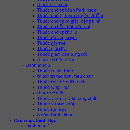
thuốc sát trùng
Thuốc chống bệnh Parkinson
Thuốc chống bệnh truyền nhiễm
Thuốc chống co giật, động kinh
Thuốc da liễu (bôi trên da)
Thuốc chống khối u
Thuốc đường huyết
Thuốc gây mê
Thuốc giải độc
Thuốc giảm đau & hạ sốt
thuốc trị bệnh Gan
Danh mục 3
Thuốc trị sỏi thận
thuốc trị táo bón, tiêu chảy
Thuốc ức chế miễn dịch
Thuốc Ung Thư
thuốc về mắt
Thuốc vitamin & khoáng chất
Thuốc xương khớp
Thuốc lợi niệu
Nhóm thuốc khác
Danh mục bệnh Học
Danh mục 1