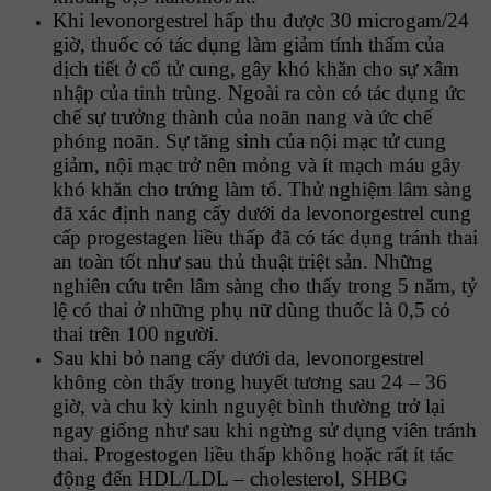
Khi levonorgestrel hấp thu được 30 microgam/24
giờ, thuốc có tác dụng làm giảm tính thấm của
dịch tiết ở cổ tử cung, gây khó khăn cho sự xâm
nhập của tinh trùng. Ngoài ra còn có tác dụng ức
chế sự trưởng thành của noãn nang và ức chế
phóng noãn. Sự tăng sinh của nội mạc tử cung
giảm, nội mạc trở nên mỏng và ít mạch máu gây
khó khăn cho trứng làm tổ. Thử nghiệm lâm sàng
đã xác
định nang cấy dưới da levonorgestrel cung
cấp progestagen liều thấp đã có tác dụng tránh thai
an toàn tốt như sau thủ thuật triệt sản. Những
nghiên cứu trên lâm sàng cho thấy trong 5 năm, tỷ
lệ có thai ở những phụ nữ dùng thuốc là 0,5 có
thai trên 100 người.
Sau khi bỏ nang cấy dưới da, levonorgestrel
không còn thấy trong huyết tương sau 24 – 36
giờ, và chu kỳ kinh nguyệt bình thường trở lại
ngay giống như sau khi ngừng sử dụng viên tránh
thai. Progestogen liều thấp không hoặc rất ít tác
động đến HDL/LDL – cholesterol, SHBG