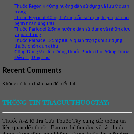
Thuốc Regonix 40mg hướng dẫn sử dụng và lưu ý quan
trọng
Thuốc Regonat 40mg hướng dẫn sử dụng hiệu quả cho
bệnh nhân ung thư
Thuốc Parlodel 2.5mg hướng dẫn sử dụng và những lưu
ý quan trọng
Thuốc Palbace 125mg lưu ý quan trọng khi sử dụng
thuốc chống ung thư
Công Dụng Và Liều Dùng thuốc Purinethol 50mg Trong
Điều Trị Ung Thư
Recent Comments
Không có bình luận nào để hiển thị.
THÔNG TIN TRACUUTHUOCTAY:
Thuốc A-Z từ Tra Cứu Thuốc Tây cung cấp thông tin
liên quan đến thuốc. Bạn có thể tìm đọc về các thuốc
được kê toa cũng như không kê toa, hoặc tìm hiểu dựa