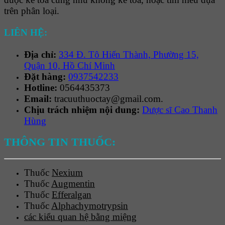
trên phân loại.
LIÊN HỆ:
Địa chỉ:
334 Đ. Tô Hiến Thành, Phường 15,
Quận 10, Hồ Chí Minh
Đặt hàng:
0937542233
Hotline:
0564435373
Email:
tracuuthuoctay@gmail.com.
Chịu trách nhiệm nội dung:
Dược sĩ Cao Thanh
Hùng
THÔNG TIN THUỐC:
Thuốc
Nexium
Thuốc
Augmentin
Thuốc
Efferalgan
Thuốc
Alphachymotrypsin
các kiểu quan hệ bằng miệng