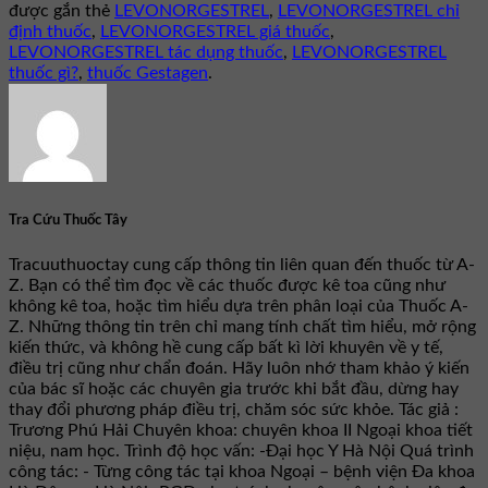
được gắn thẻ
LEVONORGESTREL
,
LEVONORGESTREL chỉ
định thuốc
,
LEVONORGESTREL giá thuốc
,
LEVONORGESTREL tác dụng thuốc
,
LEVONORGESTREL
thuốc gì?
,
thuốc Gestagen
.
Tra Cứu Thuốc Tây
Tracuuthuoctay cung cấp thông tin liên quan đến thuốc từ A-
Z. Bạn có thể tìm đọc về các thuốc được kê toa cũng như
không kê toa, hoặc tìm hiểu dựa trên phân loại của Thuốc A-
Z. Những thông tin trên chỉ mang tính chất tìm hiểu, mở rộng
kiến thức, và không hề cung cấp bất kì lời khuyên về y tế,
điều trị cũng như chẩn đoán. Hãy luôn nhớ tham khảo ý kiến
của bác sĩ hoặc các chuyên gia trước khi bắt đầu, dừng hay
thay đổi phương pháp điều trị, chăm sóc sức khỏe. Tác giả :
Trương Phú Hải Chuyên khoa: chuyên khoa II Ngoại khoa tiết
niệu, nam học. Trình độ học vấn: -Đại học Y Hà Nội Quá trình
công tác: - Từng công tác tại khoa Ngoại – bệnh viện Đa khoa