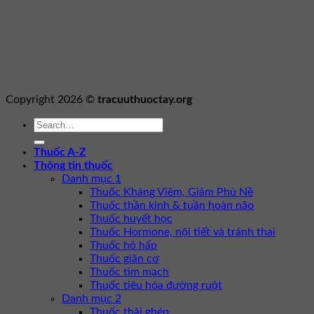
Copyright 2026 ©
tracuuthuoctay.org
Thuốc A-Z
Thông tin thuốc
Danh mục 1
Thuốc Kháng Viêm, Giảm Phù Nề
Thuốc thần kinh & tuần hoàn não
Thuốc huyết học
Thuốc Hormone, nội tiết và tránh thai
Thuốc hô hấp
Thuốc giãn cơ
Thuốc tim mạch
Thuốc tiêu hóa đường ruột
Danh mục 2
Thuốc thải ghép