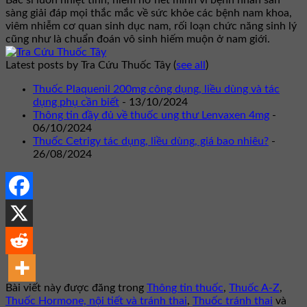
Bác sĩ luôn nhiệt tình, niềm nở hết mình vì bệnh nhân sẵn
sàng giải đáp mọi thắc mắc về sức khỏe các bệnh nam khoa,
viêm nhiễm cơ quan sinh dục nam, rối loạn chức năng sinh lý
cũng như là chuẩn đoán vô sinh hiếm muộn ở nam giới.
Latest posts by Tra Cứu Thuốc Tây
(
see all
)
Thuốc Plaquenil 200mg công dụng, liều dùng và tác
dụng phụ cần biết
- 13/10/2024
Thông tin đầy đủ về thuốc ung thư Lenvaxen 4mg
-
06/10/2024
Thuốc Cetrigy tác dụng, liều dùng, giá bao nhiêu?
-
26/08/2024
Bài viết này được đăng trong
Thông tin thuốc
,
Thuốc A-Z
,
Thuốc Hormone, nội tiết và tránh thai
,
Thuốc tránh thai
và