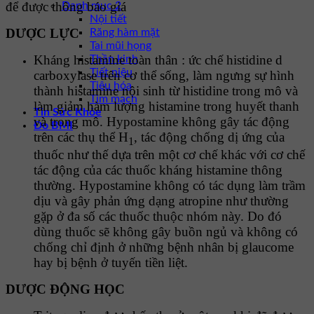
để được thông báo giá
Danh mục 2
Nội tiết
DƯỢC LỰC
Răng hàm mặt
Tai mũi họng
Kháng histamine toàn thân : ức chế histidine d
Thần kinh
Tiết niệu
carboxylase trên cơ thể sống, làm ngưng sự hình
Tiêu hóa
thành histamine nội sinh từ histidine trong mô và
Tim mạch
làm giảm hàm lượng histamine trong huyết thanh
Tin Sức Khỏe
và trong mô. Hypostamine không gây tác động
Đo BMI
trên các thụ thể H
, tác động chống dị ứng của
1
thuốc như thế dựa trên một cơ chế khác với cơ chế
tác động của các thuốc kháng histamine thông
thường. Hypostamine không có tác dụng làm trầm
dịu và gây phản ứng dạng atropine như thường
gặp ở đa số các thuốc thuộc nhóm này. Do đó
dùng thuốc sẽ không gây buồn ngủ và không có
chống chỉ định ở những bệnh nhân bị glaucome
hay bị bệnh ở tuyến tiền liệt.
DƯỢC ĐỘNG HỌC