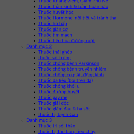
Thuốc Kháng Viêm, Giảm Phù Nề
Thuốc thần kinh & tuần hoàn não
Thuốc huyết học
Thuốc Hormone, nội tiết và tránh thai
Thuốc hô hấp
Thuốc giãn cơ
Thuốc tim mạch
Thuốc tiêu hóa đường ruột
Danh mục 2
Thuốc thải ghép
thuốc sát trùng
Thuốc chống bệnh Parkinson
Thuốc chống bệnh truyền nhiễm
Thuốc chống co giật, động kinh
Thuốc da liễu (bôi trên da)
Thuốc chống khối u
Thuốc đường huyết
Thuốc gây mê
Thuốc giải độc
Thuốc giảm đau & hạ sốt
thuốc trị bệnh Gan
Danh mục 3
Thuốc trị sỏi thận
thuốc trị táo bón, tiêu chảy