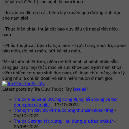
-Tư vấn và điều trị các bệnh lý nam khoa
- Tư vấn và điều trị các bệnh lây truyền qua đường tình dục
cho nam giới
- Thực hiện phẫu thuật cắt bao quy đầu và ngoại tiết niệu
nam
- Phẫu thuật các bệnh lý hậu môn – trực tràng như: Trĩ, áp-xe
hậu môn, dò hậu môn, nứt kẽ hậu môn,...
Bác sĩ luôn nhiệt tình, niềm nở hết mình vì bệnh nhân sẵn
sàng giải đáp mọi thắc mắc về sức khỏe các bệnh nam khoa,
viêm nhiễm cơ quan sinh dục nam, rối loạn chức năng sinh lý
cũng như là chuẩn đoán vô sinh hiếm muộn ở nam giới.
Latest posts by Tra Cứu Thuốc Tây
(
see all
)
Thuốc Plaquenil 200mg công dụng, liều dùng và tác
dụng phụ cần biết
- 13/10/2024
Thông tin đầy đủ về thuốc ung thư Lenvaxen 4mg
-
06/10/2024
Thuốc Cetrigy tác dụng, liều dùng, giá bao nhiêu?
-
26/08/2024