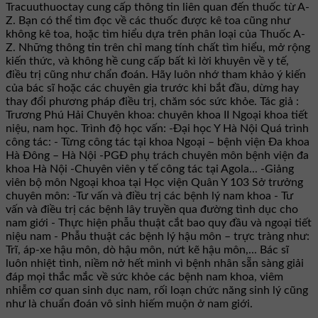
Tracuuthuoctay cung cấp thông tin liên quan đến thuốc từ A-
Z. Bạn có thể tìm đọc về các thuốc được kê toa cũng như
không kê toa, hoặc tìm hiểu dựa trên phân loại của Thuốc A-
Z. Những thông tin trên chỉ mang tính chất tìm hiểu, mở rộng
kiến thức, và không hề cung cấp bất kì lời khuyên về y tế,
điều trị cũng như chẩn đoán. Hãy luôn nhớ tham khảo ý kiến
của bác sĩ hoặc các chuyên gia trước khi bắt đầu, dừng hay
thay đổi phương pháp điều trị, chăm sóc sức khỏe. Tác giả :
Trương Phú Hải Chuyên khoa: chuyên khoa II Ngoại khoa tiết
niệu, nam học. Trình độ học vấn: -Đại học Y Hà Nội Quá trình
công tác: - Từng công tác tại khoa Ngoại – bệnh viện Đa khoa
Hà Đông – Hà Nội -PGĐ phụ trách chuyên môn bệnh viện đa
khoa Hà Nội -Chuyên viên y tế công tác tại Agola... -Giảng
viên bộ môn Ngoại khoa tại Học viện Quân Y 103 Sở trưởng
chuyên môn: -Tư vấn và điều trị các bệnh lý nam khoa - Tư
vấn và điều trị các bệnh lây truyền qua đường tình dục cho
nam giới - Thực hiện phẫu thuật cắt bao quy đầu và ngoại tiết
niệu nam - Phẫu thuật các bệnh lý hậu môn – trực tràng như:
Trĩ, áp-xe hậu môn, dò hậu môn, nứt kẽ hậu môn,... Bác sĩ
luôn nhiệt tình, niềm nở hết mình vì bệnh nhân sẵn sàng giải
đáp mọi thắc mắc về sức khỏe các bệnh nam khoa, viêm
nhiễm cơ quan sinh dục nam, rối loạn chức năng sinh lý cũng
như là chuẩn đoán vô sinh hiếm muộn ở nam giới.