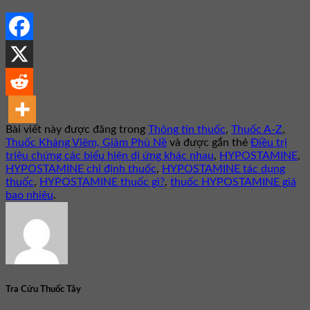
Bài viết này được đăng trong
Thông tin thuốc
,
Thuốc A-Z
,
Thuốc Kháng Viêm, Giảm Phù Nề
và được gắn thẻ
Điều trị
triệu chứng các biểu hiện dị ứng khác nhau
,
HYPOSTAMINE
,
HYPOSTAMINE chỉ định thuốc
,
HYPOSTAMINE tác dụng
thuốc
,
HYPOSTAMINE thuốc gì?
,
thuốc HYPOSTAMINE giá
bao nhiêu
.
Tra Cứu Thuốc Tây