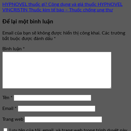
HYPNOVEL thuốc gì? Công dụng và giá thuốc HYPNOVEL
VINCRISTIN Thuốc kìm tế bào – Thuốc chống ung thư
Để lại một bình luận
Email của bạn sẽ không được hiển thị công khai.
Các trường
bắt buộc được đánh dấu
*
Bình luận
*
Tên
*
Email
*
Trang web
Lưu tên của tôi, email, và trang web trong trình duyệt này