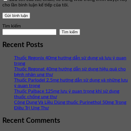
cho lần bình luận kế tiếp của tôi.
Tìm kiếm
Tìm kiếm
Recent Posts
Thuốc Regonix 40mg hướng dẫn sử dụng và lưu ý quan
trọng
Thuốc Regonat 40mg hướng dẫn sử dụng hiệu quả cho
bệnh nhân ung thư
Thuốc Parlodel 2.5mg hướng dẫn sử dụng và những lưu
ý quan trọng
Thuốc Palbace 125mg lưu ý quan trọng khi sử dụng
thuốc chống ung thư
Công Dụng Và Liều Dùng thuốc Purinethol 50mg Trong
Điều Trị Ung Thư
Recent Comments