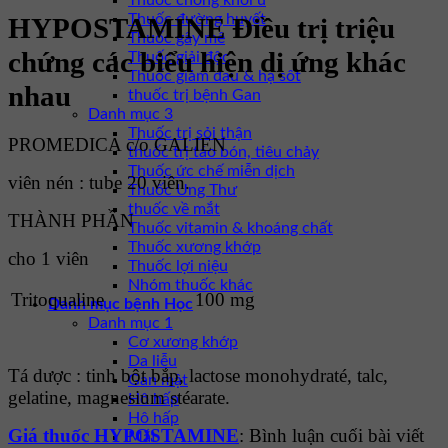
Thuốc chống khối u
Thuốc đường huyết
HYPOSTAMINE Điều trị triệu
Thuốc gây mê
chứng các biểu hiện dị ứng khác
Thuốc giải độc
Thuốc giảm đau & hạ sốt
nhau
thuốc trị bệnh Gan
Danh mục 3
Thuốc trị sỏi thận
PROMEDICA c/o GALIEN
thuốc trị táo bón, tiêu chảy
Thuốc ức chế miễn dịch
viên nén : tube 20 viên.
Thuốc Ung Thư
thuốc về mắt
THÀNH PHẦN
Thuốc vitamin & khoáng chất
Thuốc xương khớp
cho 1 viên
Thuốc lợi niệu
Nhóm thuốc khác
Tritoqualine
100 mg
Danh mục bệnh Học
Danh mục 1
Cơ xương khớp
Da liễu
Tá dược : tinh bột bắp, lactose monohydraté, talc,
Gan mật
gelatine, magnesium stéarate.
Hô hấp
Hô hấp
Giá thuốc HYPOSTAMINE
: Bình luận cuối bài viết
Mắt