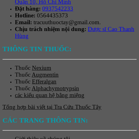
Quận 10, Hồ Chí Minh
Đặt hàng:
0937542233
Hotline:
0564435373
Email:
tracuuthuoctay@gmail.com.
Chịu trách nhiệm nội dung:
Dược sĩ Cao Thanh
Hùng
THÔNG TIN THUỐC:
Thuốc
Nexium
Thuốc
Augmentin
Thuốc
Efferalgan
Thuốc
Alphachymotrypsin
các kiểu quan hệ bằng miệng
Tổng hợp bài viết tại Tra Cứu Thuốc Tây
CÁC TRANG THÔNG TIN:
Giới thiệu về chúng tôi