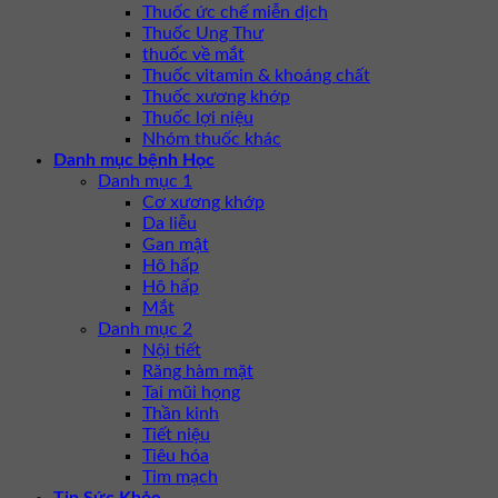
Thuốc ức chế miễn dịch
Thuốc Ung Thư
thuốc về mắt
Thuốc vitamin & khoáng chất
Thuốc xương khớp
Thuốc lợi niệu
Nhóm thuốc khác
Danh mục bệnh Học
Danh mục 1
Cơ xương khớp
Da liễu
Gan mật
Hô hấp
Hô hấp
Mắt
Danh mục 2
Nội tiết
Răng hàm mặt
Tai mũi họng
Thần kinh
Tiết niệu
Tiêu hóa
Tim mạch