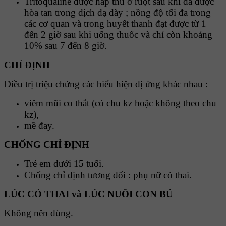
Tritoqualine được hấp thu ở ruột sau khi đã được
hòa tan trong dịch dạ dày ; nồng độ tối đa trong
các cơ quan và trong huyết thanh đạt được từ 1
đến 2 giờ sau khi uống thuốc và chỉ còn khoảng
10% sau 7 đến 8 giờ.
CHỈ ĐỊNH
Điều trị triệu chứng các biểu hiện dị ứng khác nhau :
viêm mũi co thắt (có chu kz hoặc không theo chu
kz),
mề đay.
CHỐNG CHỈ ĐỊNH
Trẻ em dưới 15 tuổi.
Chống chỉ định tương đối : phụ nữ có thai.
LÚC CÓ THAI và LÚC NUÔI CON BÚ
Không nên dùng.