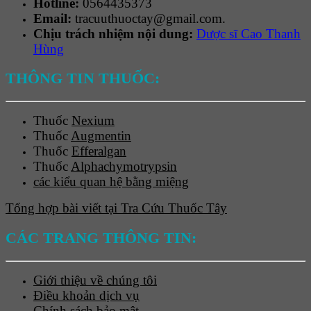
Hotline:
0564435373
Email:
tracuuthuoctay@gmail.com.
Chịu trách nhiệm nội dung:
Dược sĩ Cao Thanh
Hùng
THÔNG TIN THUỐC:
Thuốc
Nexium
Thuốc
Augmentin
Thuốc
Efferalgan
Thuốc
Alphachymotrypsin
các kiểu quan hệ bằng miệng
Tổng hợp bài viết tại Tra Cứu Thuốc Tây
CÁC TRANG THÔNG TIN:
Giới thiệu về chúng tôi
Điều khoản dịch vụ
Chính sách bảo mật