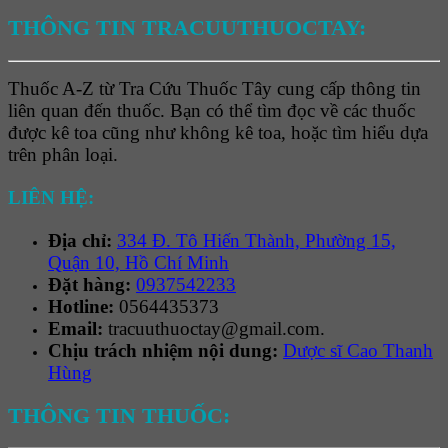
THÔNG TIN TRACUUTHUOCTAY:
Thuốc A-Z từ Tra Cứu Thuốc Tây cung cấp thông tin
liên quan đến thuốc. Bạn có thể tìm đọc về các thuốc
được kê toa cũng như không kê toa, hoặc tìm hiểu dựa
trên phân loại.
LIÊN HỆ:
Địa chỉ:
334 Đ. Tô Hiến Thành, Phường 15,
Quận 10, Hồ Chí Minh
Đặt hàng:
0937542233
Hotline:
0564435373
Email:
tracuuthuoctay@gmail.com.
Chịu trách nhiệm nội dung:
Dược sĩ Cao Thanh
Hùng
THÔNG TIN THUỐC: