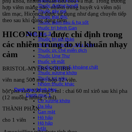
phụ khoa, nhiễm khuẩn tiêu hóa và mật. Trong trường
Thuốc chống khối u
Thuốc đường huyết
hợp viêm màng não, nhiễm trùng huyết và viêm nội
Thuốc gây mê
tâm mạc, Hiconcil được sử dụng như dạng chuyển tiếp
Thuốc giải độc
theo sau khi dùng dạng tiêm
Thuốc giảm đau & hạ sốt
thuốc trị bệnh Gan
HICONCIL được chỉ định trong
Danh mục 3
Thuốc trị sỏi thận
các nhiễm trùng do vi khuẩn nhạy
thuốc trị táo bón, tiêu chảy
Thuốc ức chế miễn dịch
cảm
Thuốc Ung Thư
thuốc về mắt
Thuốc vitamin & khoáng chất
BRISTOL-MYERS SQUIBB
Thuốc xương khớp
Thuốc lợi niệu
viên nang 500 mg : hộp 12 viên.
Nhóm thuốc khác
Danh mục bệnh Học
bột pha xirô 250 mg/5 ml : chai 60 ml xirô sau khi pha
Danh mục 1
(12 muỗng lường 5 ml).
Cơ xương khớp
Da liễu
THÀNH PHẦN
Gan mật
Hô hấp
cho 1 viên
Hô hấp
Mắt
Amoxicilline trihydrate tính theo