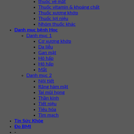
thuốc về mắt
Thuốc vitamin & khoáng chất
Thuốc xương khớp
Thuốc lợi niệu
Nhóm thuốc khác
Danh mục bệnh Học
Danh mục 1
Cơ xương khớp
Da liễu
Gan mật
Hô hấp
Hô hấp
Mắt
Danh mục 2
Nội tiết
Răng hàm mặt
Tai mũi họng
Thần kinh
Tiết niệu
Tiêu hóa
Tim mạch
Tin Sức Khỏe
Đo BMI
-