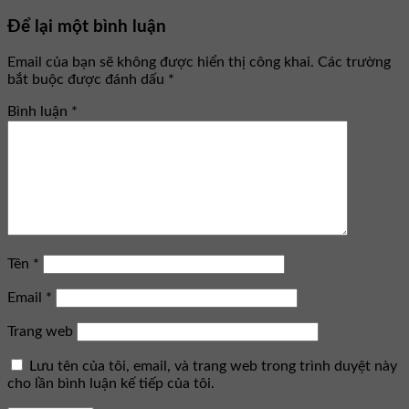
Để lại một bình luận
Email của bạn sẽ không được hiển thị công khai.
Các trường
bắt buộc được đánh dấu
*
Bình luận
*
Tên
*
Email
*
Trang web
Lưu tên của tôi, email, và trang web trong trình duyệt này
cho lần bình luận kế tiếp của tôi.