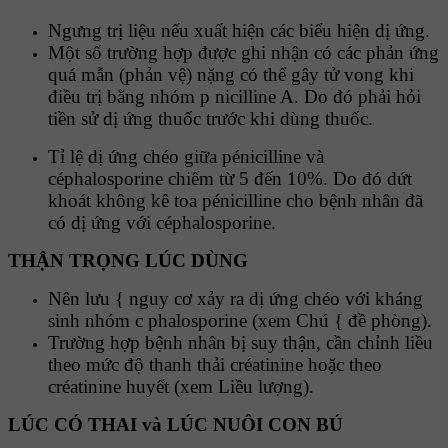
Ngưng trị liệu nếu xuất hiện các biểu hiện dị ứng.
Một số trường hợp được ghi nhận có các phản ứng
quá mẫn (phản vệ) nặng có thể gây tử vong khi
điều trị bằng nhóm p nicilline A. Do đó phải hỏi
tiền sử dị ứng thuốc trước khi dùng thuốc.
Tỉ lệ dị ứng chéo giữa pénicilline và
céphalosporine chiếm từ 5 đến 10%. Do đó dứt
khoát không kê toa pénicilline cho bệnh nhân đã
có dị ứng với céphalosporine.
THẬN TRỌNG LÚC DÙNG
Nên lưu { nguy cơ xảy ra dị ứng chéo với kháng
sinh nhóm c phalosporine (xem Chú { đề phòng).
Trường hợp bệnh nhân bị suy thận, cần chỉnh liều
theo mức độ thanh thải créatinine hoặc theo
créatinine huyết (xem Liều lượng).
LÚC CÓ THAI và LÚC NUÔI CON BÚ