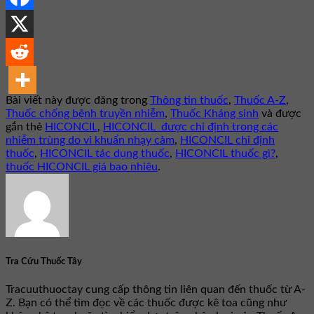
Bài viết này được đăng trong
Thông tin thuốc
,
Thuốc A-Z
,
Thuốc chống bệnh truyền nhiễm
,
Thuốc Kháng sinh
và được
gắn thẻ
HICONCIL
,
HICONCIL được chỉ định trong các
nhiễm trùng do vi khuẩn nhạy cảm
,
HICONCIL chỉ định
thuốc
,
HICONCIL tác dụng thuốc
,
HICONCIL thuốc gì?
,
thuốc HICONCIL giá bao nhiêu
.
Tra Cứu Thuốc Tây
Tracuuthuoctay cung cấp thông tin liên quan đến thuốc từ A-
Z. Bạn có thể tìm đọc về các thuốc được kê toa cũng như