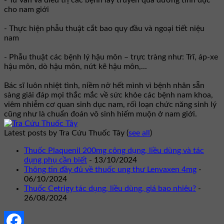
cho nam giới
- Thực hiện phẫu thuật cắt bao quy đầu và ngoại tiết niệu
nam
- Phẫu thuật các bệnh lý hậu môn – trực tràng như: Trĩ, áp-xe
hậu môn, dò hậu môn, nứt kẽ hậu môn,...
Bác sĩ luôn nhiệt tình, niềm nở hết mình vì bệnh nhân sẵn
sàng giải đáp mọi thắc mắc về sức khỏe các bệnh nam khoa,
viêm nhiễm cơ quan sinh dục nam, rối loạn chức năng sinh lý
cũng như là chuẩn đoán vô sinh hiếm muộn ở nam giới.
Latest posts by Tra Cứu Thuốc Tây
(
see all
)
Thuốc Plaquenil 200mg công dụng, liều dùng và tác
dụng phụ cần biết
- 13/10/2024
Thông tin đầy đủ về thuốc ung thư Lenvaxen 4mg
-
06/10/2024
Thuốc Cetrigy tác dụng, liều dùng, giá bao nhiêu?
-
26/08/2024