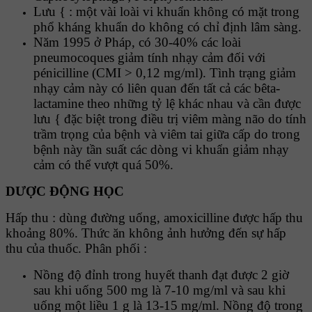
Lưu { : một vài loài vi khuẩn không có mặt trong
phổ kháng khuẩn do không có chỉ định lâm sàng.
Năm 1995 ở Pháp, có 30-40% các loài
pneumocoques giảm tính nhạy cảm đối với
pénicilline (CMI > 0,12 mg/ml). Tình trạng giảm
nhạy cảm này có liên quan đến tất cả các bêta-
lactamine theo những tỷ lệ khác nhau và cần được
lưu { đặc biệt trong điều trị viêm màng não do tính
trầm trọng của bệnh và viêm tai giữa cấp do trong
bệnh này tần suất các dòng vi khuẩn giảm nhạy
cảm có thể vượt quá 50%.
DƯỢC ĐỘNG HỌC
Hấp thu : dùng đường uống, amoxicilline được hấp thu
khoảng 80%. Thức ăn không ảnh hưởng đến sự hấp
thu của thuốc. Phân phối :
Nồng độ đỉnh trong huyết thanh đạt được 2 giờ
sau khi uống 500 mg là 7-10 mg/ml và sau khi
uống một liều 1 g là 13-15 mg/ml. Nồng độ trong