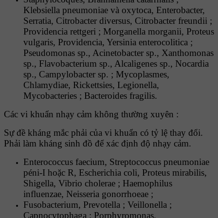
Klebsiella pneumoniae và oxytoca, Enterobacter,
Serratia, Citrobacter diversus, Citrobacter freundii ;
Providencia rettgeri ; Morganella morganii, Proteus
vulgaris, Providencia, Yersinia enterocolitica ;
Pseudomonas sp., Acinetobacter sp., Xanthomonas
sp., Flavobacterium sp., Alcaligenes sp., Nocardia
sp., Campylobacter sp. ; Mycoplasmes,
Chlamydiae, Rickettsies, Legionella,
Mycobacteries ; Bacteroides fragilis.
Các vi khuẩn nhạy cảm không thường xuyên :
Sự đề kháng mắc phải của vi khuẩn có tỷ lệ thay đổi.
Phải làm kháng sinh đồ để xác định độ nhạy cảm.
Enterococcus faecium, Streptococcus pneumoniae
péni-I hoặc R, Escherichia coli, Proteus mirabilis,
Shigella, Vibrio cholerae ; Haemophilus
influenzae, Neisseria gonorrhoeae ;
Fusobacterium, Prevotella ; Veillonella ;
Capnocytophaga ; Porphyromonas.