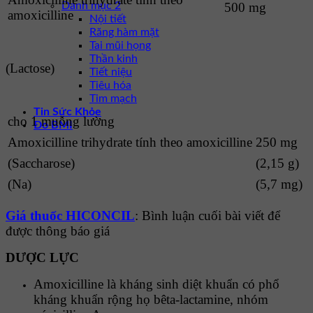
500 mg
Danh mục 2
amoxicilline
Nội tiết
Răng hàm mặt
Tai mũi họng
Thần kinh
(Lactose)
Tiết niệu
Tiêu hóa
Tim mạch
Tin Sức Khỏe
cho 1 muỗng lường
Đo BMI
Amoxicilline trihydrate tính theo amoxicilline
250 mg
(Saccharose)
(2,15 g)
(Na)
(5,7 mg)
Giá thuốc HICONCIL
: Bình luận cuối bài viết để
được thông báo giá
DƯỢC LỰC
Amoxicilline là kháng sinh diệt khuẩn có phổ
kháng khuẩn rộng họ bêta-lactamine, nhóm