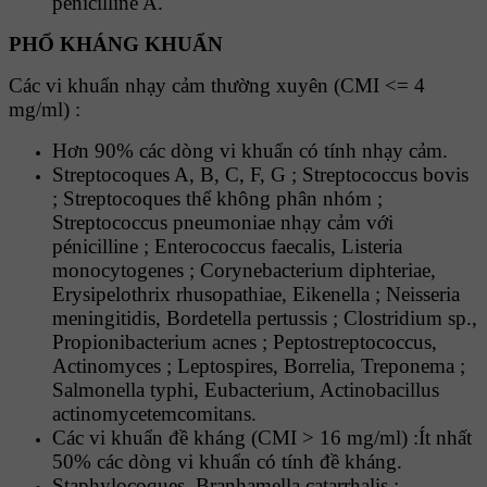
pénicilline A.
PHỔ KHÁNG KHUẨN
Các vi khuẩn nhạy cảm thường xuyên (CMI <= 4
mg/ml) :
Hơn 90% các dòng vi khuẩn có tính nhạy cảm.
Streptocoques A, B, C, F, G ; Streptococcus bovis
; Streptocoques thể không phân nhóm ;
Streptococcus pneumoniae nhạy cảm với
pénicilline ; Enterococcus faecalis, Listeria
monocytogenes ; Corynebacterium diphteriae,
Erysipelothrix rhusopathiae, Eikenella ; Neisseria
meningitidis, Bordetella pertussis ; Clostridium sp.,
Propionibacterium acnes ; Peptostreptococcus,
Actinomyces ; Leptospires, Borrelia, Treponema ;
Salmonella typhi, Eubacterium, Actinobacillus
actinomycetemcomitans.
Các vi khuẩn đề kháng (CMI > 16 mg/ml) :Ít nhất
50% các dòng vi khuẩn có tính đề kháng.
Staphylocoques, Branhamella catarrhalis ;