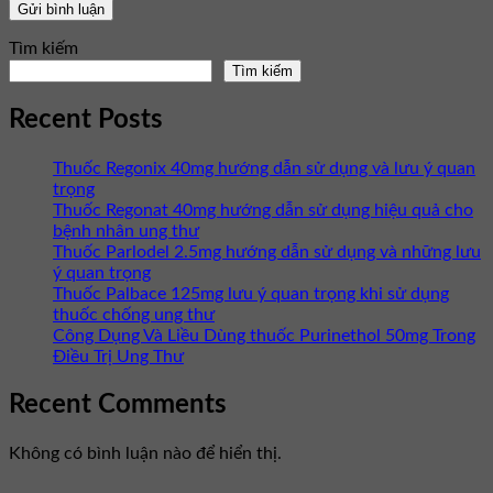
Tìm kiếm
Tìm kiếm
Recent Posts
Thuốc Regonix 40mg hướng dẫn sử dụng và lưu ý quan
trọng
Thuốc Regonat 40mg hướng dẫn sử dụng hiệu quả cho
bệnh nhân ung thư
Thuốc Parlodel 2.5mg hướng dẫn sử dụng và những lưu
ý quan trọng
Thuốc Palbace 125mg lưu ý quan trọng khi sử dụng
thuốc chống ung thư
Công Dụng Và Liều Dùng thuốc Purinethol 50mg Trong
Điều Trị Ung Thư
Recent Comments
Không có bình luận nào để hiển thị.