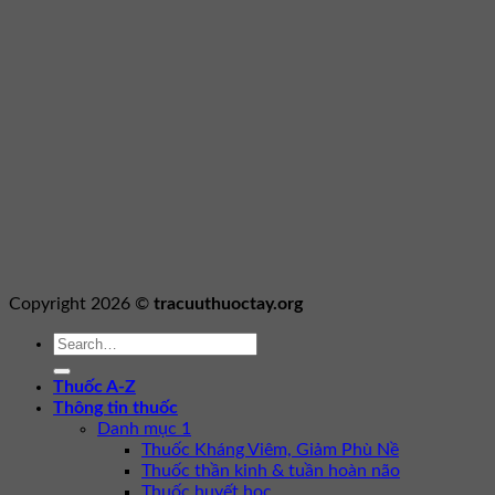
Copyright 2026 ©
tracuuthuoctay.org
Thuốc A-Z
Thông tin thuốc
Danh mục 1
Thuốc Kháng Viêm, Giảm Phù Nề
Thuốc thần kinh & tuần hoàn não
Thuốc huyết học