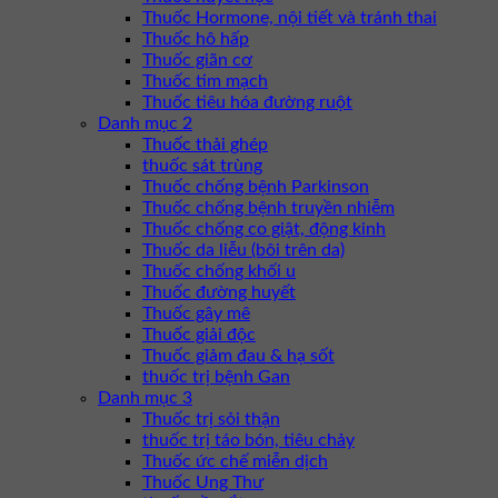
Thuốc Hormone, nội tiết và tránh thai
Thuốc hô hấp
Thuốc giãn cơ
Thuốc tim mạch
Thuốc tiêu hóa đường ruột
Danh mục 2
Thuốc thải ghép
thuốc sát trùng
Thuốc chống bệnh Parkinson
Thuốc chống bệnh truyền nhiễm
Thuốc chống co giật, động kinh
Thuốc da liễu (bôi trên da)
Thuốc chống khối u
Thuốc đường huyết
Thuốc gây mê
Thuốc giải độc
Thuốc giảm đau & hạ sốt
thuốc trị bệnh Gan
Danh mục 3
Thuốc trị sỏi thận
thuốc trị táo bón, tiêu chảy
Thuốc ức chế miễn dịch
Thuốc Ung Thư