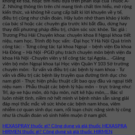
không kê toa, hoặc tìm hiểu dựa trên phân loại của Thuốc A-
Z. Những thông tin trên chỉ mang tính chất tìm hiểu, mở rộng
kiến thức, và không hề cung cấp bất kì lời khuyên về y tế,
điều trị cũng như chẩn đoán. Hãy luôn nhớ tham khảo ý kiến
của bác sĩ hoặc các chuyên gia trước khi bắt đầu, dừng hay
thay đổi phương pháp điều trị, chăm sóc sức khỏe. Tác giả :
Trương Phú Hải Chuyên khoa: chuyên khoa II Ngoại khoa tiết
niệu, nam học. Trình độ học vấn: -Đại học Y Hà Nội Quá trình
công tác: - Từng công tác tại khoa Ngoại – bệnh viện Đa khoa
Hà Đông – Hà Nội -PGĐ phụ trách chuyên môn bệnh viện đa
khoa Hà Nội -Chuyên viên y tế công tác tại Agola... -Giảng
viên bộ môn Ngoại khoa tại Học viện Quân Y 103 Sở trưởng
chuyên môn: -Tư vấn và điều trị các bệnh lý nam khoa - Tư
vấn và điều trị các bệnh lây truyền qua đường tình dục cho
nam giới - Thực hiện phẫu thuật cắt bao quy đầu và ngoại tiết
niệu nam - Phẫu thuật các bệnh lý hậu môn – trực tràng như:
Trĩ, áp-xe hậu môn, dò hậu môn, nứt kẽ hậu môn,... Bác sĩ
luôn nhiệt tình, niềm nở hết mình vì bệnh nhân sẵn sàng giải
đáp mọi thắc mắc về sức khỏe các bệnh nam khoa, viêm
nhiễm cơ quan sinh dục nam, rối loạn chức năng sinh lý cũng
như là chuẩn đoán vô sinh hiếm muộn ở nam giới.
HEXASPRAY thuốc gì? Công dụng và giá thuốc HEXASPRA
HIRMEN thuốc gì? Công dụng và giá thuốc HIRMEN