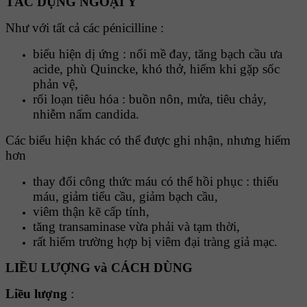
TÁC DỤNG NGOẠI Ý
Như với tất cả các pénicilline :
biểu hiện dị ứng : nổi mề đay, tăng bạch cầu ưa
acide, phù Quincke, khó thở, hiếm khi gặp sốc
phản vệ,
rối loạn tiêu hóa : buồn nôn, mửa, tiêu chảy,
nhiễm nấm candida.
Các biểu hiện khác có thể được ghi nhận, nhưng hiếm
hơn
thay đổi công thức máu có thể hồi phục : thiếu
máu, giảm tiểu cầu, giảm bạch cầu,
viêm thận kẽ cấp tính,
tăng transaminase vừa phải và tạm thời,
rất hiếm trường hợp bị viêm đại tràng giả mạc.
LIỀU LƯỢNG và CÁCH DÙNG
Liều lượng
: