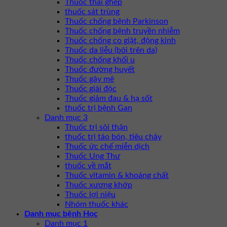
Thuốc thải ghép
thuốc sát trùng
Thuốc chống bệnh Parkinson
Thuốc chống bệnh truyền nhiễm
Thuốc chống co giật, động kinh
Thuốc da liễu (bôi trên da)
Thuốc chống khối u
Thuốc đường huyết
Thuốc gây mê
Thuốc giải độc
Thuốc giảm đau & hạ sốt
thuốc trị bệnh Gan
Danh mục 3
Thuốc trị sỏi thận
thuốc trị táo bón, tiêu chảy
Thuốc ức chế miễn dịch
Thuốc Ung Thư
thuốc về mắt
Thuốc vitamin & khoáng chất
Thuốc xương khớp
Thuốc lợi niệu
Nhóm thuốc khác
Danh mục bệnh Học
Danh mục 1