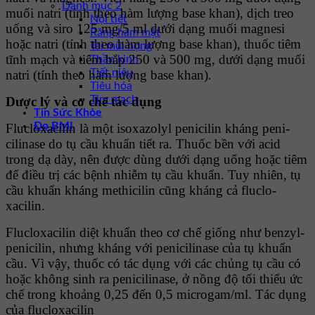
Danh mục 2
muối natri (tính theo hàm lượng base khan), dịch treo
Nội tiết
uống và siro 125 mg/5 ml dưới dạng muối magnesi
Răng hàm mặt
hoặc natri (tính theo hàm lượng base khan), thuốc tiêm
Tai mũi họng
tĩnh mạch và tiêm bắp 250 và 500 mg, dưới dạng muối
Thần kinh
Tiết niệu
natri (tính theo hàm lượng base khan).
Tiêu hóa
Tim mạch
Dược lý và cơ chế tác dụng
Tin Sức Khỏe
Đo BMI
Flucloxacilin là một isoxazolyl penicilin kháng peni-
cilinase do tụ cầu khuẩn tiết ra. Thuốc bền với acid
trong dạ dày, nên được dùng dưới dạng uống hoặc tiêm
để điều trị các bệnh nhiễm tụ cầu khuẩn. Tuy nhiên, tụ
cầu khuẩn kháng methicilin cũng kháng cả fluclo-
xacilin.
Flucloxacilin diệt khuẩn theo cơ chế giống như benzyl-
penicilin, nhưng kháng với penicilinase của tụ khuẩn
cầu. Vì vậy, thuốc có tác dụng với các chủng tụ cầu có
hoặc không sinh ra penicilinase, ở nồng độ tối thiểu ức
chế trong khoảng 0,25 đến 0,5 microgam/ml. Tác dụng
của flucloxacilin