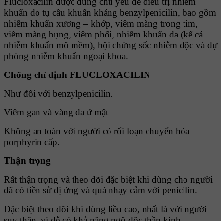
Flucloxacilin được dùng chủ yếu để điều trị nhiễm
khuẩn do tụ cầu khuẩn kháng benzylpenicilin, bao gồm
nhiễm khuẩn xương – khớp, viêm màng trong tim,
viêm màng bụng, viêm phổi, nhiễm khuẩn da (kể cả
nhiễm khuẩn mô mềm), hội chứng sốc nhiễm độc và dự
phòng nhiễm khuẩn ngoại khoa.
Chống chỉ định FLUCLOXACILIN
Như đối với benzylpenicilin.
Viêm gan và vàng da ứ mật
Không an toàn với người có rối loạn chuyển hóa
porphyrin cấp.
Thận trọng
Rất thận trọng và theo dõi đặc biệt khi dùng cho người
đã có tiền sử dị ứng và quá nhạy cảm với penicilin.
Ðặc biệt theo dõi khi dùng liều cao, nhất là với người
suy thận, vì dễ có khả năng ngộ độc thần kinh.