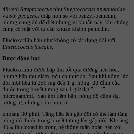
đối với
Streptococcus
như
Streptococcus pneumonia
e
và
Str. pyogenes
thấp hơn so với benzyl-penicilin,
nhưng cũng đủ để diệt những vi khuẩn này, khi chúng
cùng có mặt với tụ cầu khuẩn kháng penicilin.
Flucloxacilin hầu như không có tác dụng đối với
Enterococcus faecalis
.
Dược động học
Flucloxacilin được hấp thu tốt qua đường tiêu hóa,
nhưng hấp thu giảm nếu có thức ăn. Sau khi uống lúc
đói một liều từ 250 mg đến 1 g, nồng độ đỉnh của
thuốc trong huyết tương sau 1 giờ đạt 5 – 15
microgam/ml. Sau khi tiêm bắp, nồng độ cũng đạt
tương tự, nhưng sớm hơn, ở
khoảng 30 phút. Tăng liều lên gấp đôi có thể làm tăng
nồng độ thuốc trong huyết tương lên gấp đôi. Khoảng
95% flucloxacilin trong hệ thống tuần hoàn gắn với
protein huyết tương. Fluclo- xacilin có nửa đời trong