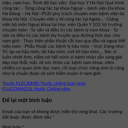
niệu, nam học. Trình độ học vấn: -Đại học Y Hà Nội Quá trình
công tác: - Từng công tác tại khoa Ngoại – bệnh viện Đa khoa
Hà Đông – Hà Nội -PGĐ phụ trách chuyên môn bệnh viện đa
khoa Hà Nội -Chuyên viên y tế công tác tại Agola... -Giảng
viên bộ môn Ngoại khoa tại Học viện Quân Y 103 Sở trưởng
chuyên môn: -Tư vấn và điều trị các bệnh lý nam khoa - Tư
vấn và điều trị các bệnh lây truyền qua đường tình dục cho
nam giới - Thực hiện phẫu thuật cắt bao quy đầu và ngoại tiết
niệu nam - Phẫu thuật các bệnh lý hậu môn – trực tràng như:
Trĩ, áp-xe hậu môn, dò hậu môn, nứt kẽ hậu môn,... Bác sĩ
luôn nhiệt tình, niềm nở hết mình vì bệnh nhân sẵn sàng giải
đáp mọi thắc mắc về sức khỏe các bệnh nam khoa, viêm
nhiễm cơ quan sinh dục nam, rối loạn chức năng sinh lý cũng
như là chuẩn đoán vô sinh hiếm muộn ở nam giới.
Thuốc FLECAINID Thuốc chống loạn nhịp
FLUCONAZOL thuốc Chống nấm.
Để lại một bình luận
Email của bạn sẽ không được hiển thị công khai.
Các trường
bắt buộc được đánh dấu
*
Bình luận
*