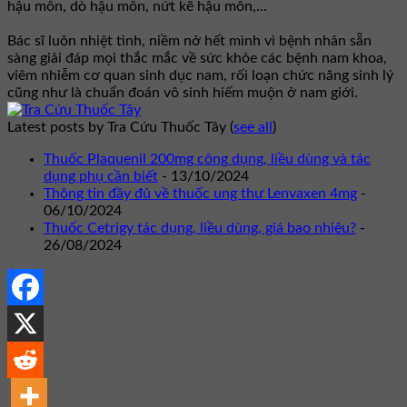
hậu môn, dò hậu môn, nứt kẽ hậu môn,...
Bác sĩ luôn nhiệt tình, niềm nở hết mình vì bệnh nhân sẵn
sàng giải đáp mọi thắc mắc về sức khỏe các bệnh nam khoa,
viêm nhiễm cơ quan sinh dục nam, rối loạn chức năng sinh lý
cũng như là chuẩn đoán vô sinh hiếm muộn ở nam giới.
Latest posts by Tra Cứu Thuốc Tây
(
see all
)
Thuốc Plaquenil 200mg công dụng, liều dùng và tác
dụng phụ cần biết
- 13/10/2024
Thông tin đầy đủ về thuốc ung thư Lenvaxen 4mg
-
06/10/2024
Thuốc Cetrigy tác dụng, liều dùng, giá bao nhiêu?
-
26/08/2024