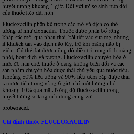
huyết tương khoảng 1 giờ. Ðối với trẻ sơ sinh nửa đời
của thuốc kéo dài hơn.
Flucloxacilin phân bố trong các mô và dịch cơ thể
tương tự như cloxacilin. Thuốc được phân bố rộng
khắp các mô, qua nhau thai, bài tiết vào sữa mẹ, nhưng
ít khuếch tán vào dịch não tủy, trừ khi màng não bị
viêm. Có thể đạt được nồng độ điều trị trong dịch màng
phổi, hoạt dịch và xương. Flucloxacilin chuyển hóa ở
mức độ hạn chế, thuốc ở dạng không biến đổi và các
sản phẩm chuyển hóa được thải chủ yếu qua nước tiểu.
Khoảng 50% liều uống và 90% liều tiêm bắp được thải
ra nước tiểu trong vòng 6 giờ; chỉ một lượng nhỏ
khoảng 10% qua mật. Nồng độ flucloxacilin trong
huyết tương sẽ tăng nếu dùng cùng với
probenecid.
Chỉ định thuốc FLUCLOXACILIN