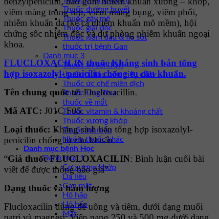
benzylpenicilin, bao gồm nhiễm khuẩn xương – khớp,
Thuốc chống khối u
Thuốc đường huyết
viêm màng trong tim, viêm màng bụng, viêm phổi,
Thuốc gây mê
nhiễm khuẩn da (kể cả nhiễm khuẩn mô mềm), hội
Thuốc giải độc
chứng sốc nhiễm độc và dự phòng nhiễm khuẩn ngoại
Thuốc giảm đau & hạ sốt
khoa.
thuốc trị bệnh Gan
Danh mục 3
FLUCLOXACILIN thuốc Kháng sinh bán tổng
Thuốc trị sỏi thận
hợp isoxazolyl- penicilin chống tụ cầu khuẩn.
thuốc trị táo bón, tiêu chảy
Thuốc ức chế miễn dịch
Tên chung quốc tế:
Flucloxacillin.
Thuốc Ung Thư
thuốc về mắt
Mã ATC:
J01C F05.
Thuốc vitamin & khoáng chất
Thuốc xương khớp
Loại thuốc:
Kháng sinh bán tổng hợp isoxazolyl-
Thuốc lợi niệu
penicilin chống tụ cầu khuẩn.
Nhóm thuốc khác
Danh mục bệnh Học
“
Giá thuốc FLUCLOXACILIN
: Bình luận cuối bài
Danh mục 1
Cơ xương khớp
viết để được thông báo giá”
Da liễu
Gan mật
Dạng thuốc và hàm lượng
Hô hấp
Hô hấp
Flucloxacilin dùng để uống và tiêm, dưới dạng muối
Mắt
natri và magnesi: Viên nang 250 và 500 mg dưới dạng