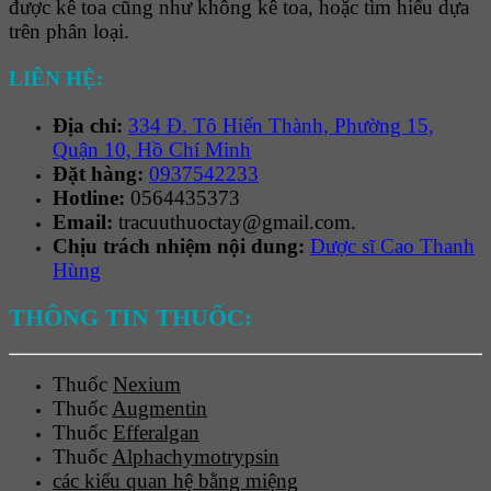
được kê toa cũng như không kê toa, hoặc tìm hiểu dựa
trên phân loại.
LIÊN HỆ:
Địa chỉ:
334 Đ. Tô Hiến Thành, Phường 15,
Quận 10, Hồ Chí Minh
Đặt hàng:
0937542233
Hotline:
0564435373
Email:
tracuuthuoctay@gmail.com.
Chịu trách nhiệm nội dung:
Dược sĩ Cao Thanh
Hùng
THÔNG TIN THUỐC:
Thuốc
Nexium
Thuốc
Augmentin
Thuốc
Efferalgan
Thuốc
Alphachymotrypsin
các kiểu quan hệ bằng miệng