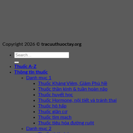
Copyright 2026 ©
tracuuthuoctay.org
Thuốc A-Z
Thông tin thuốc
Danh mục 1
Thuốc Kháng Viêm, Giảm Phù Nề
Thuốc thần kinh & tuần hoàn não
Thuốc huyết học
Thuốc Hormone, nội tiết và tránh thai
Thuốc hô hấp
Thuốc giãn cơ
Thuốc tim mạch
Thuốc tiêu hóa đường ruột
Danh mục 2