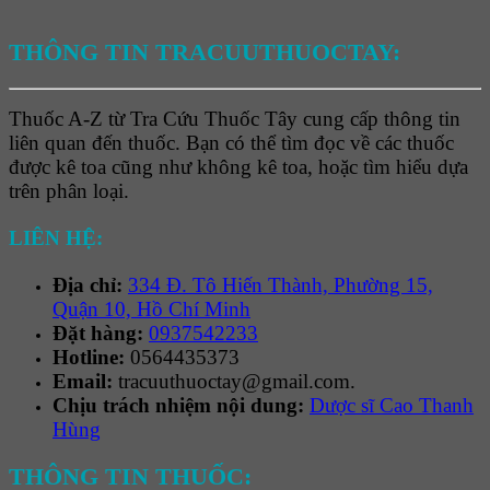
THÔNG TIN TRACUUTHUOCTAY:
Thuốc A-Z từ Tra Cứu Thuốc Tây cung cấp thông tin
liên quan đến thuốc. Bạn có thể tìm đọc về các thuốc
được kê toa cũng như không kê toa, hoặc tìm hiểu dựa
trên phân loại.
LIÊN HỆ:
Địa chỉ:
334 Đ. Tô Hiến Thành, Phường 15,
Quận 10, Hồ Chí Minh
Đặt hàng:
0937542233
Hotline:
0564435373
Email:
tracuuthuoctay@gmail.com.
Chịu trách nhiệm nội dung:
Dược sĩ Cao Thanh
Hùng
THÔNG TIN THUỐC: