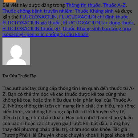
Bài viết này được đăng trong
Thông tin thuốc
,
Thuốc A-Z
,
Thuốc chống bệnh truyền nhiễm
,
Thuốc Kháng sinh
và được
gắn thẻ
FLUCLOXACILIN
,
FLUCLOXACILIN chỉ định thuốc
,
FLUCLOXACILIN giá thuốc
,
FLUCLOXACILIN tác dụng thuốc
,
FLUCLOXACILIN thuốc gì?
,
thuốc Kháng sinh bán tổng hợp
isoxazolyl- penicilin chống tụ cầu khuẩn
.
Tra Cứu Thuốc Tây
Tracuuthuoctay cung cấp thông tin liên quan đến thuốc từ A-
Z. Bạn có thể tìm đọc về các thuốc được kê toa cũng như
không kê toa, hoặc tìm hiểu dựa trên phân loại của Thuốc A-
Z. Những thông tin trên chỉ mang tính chất tìm hiểu, mở rộng
kiến thức, và không hề cung cấp bất kì lời khuyên về y tế,
điều trị cũng như chẩn đoán. Hãy luôn nhớ tham khảo ý kiến
của bác sĩ hoặc các chuyên gia trước khi bắt đầu, dừng hay
thay đổi phương pháp điều trị, chăm sóc sức khỏe. Tác giả :
Trương Phú Hải Chuyên khoa: chuyên khoa II Ngoại khoa tiết