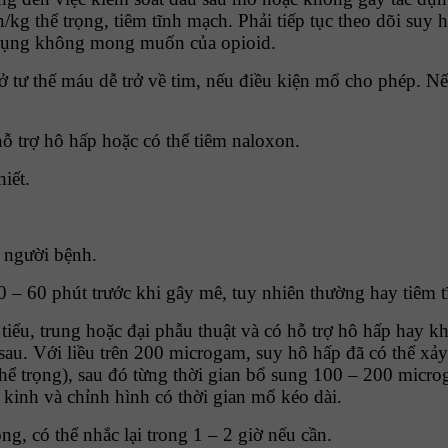
/kg thể trọng, tiêm tĩnh mạch. Phải tiếp tục theo dõi suy
ác dụng không mong muốn của opioid.
 tư thế máu dễ trở về tim, nếu điều kiện mổ cho phép. Nếu
ỗ trợ hô hấp hoặc có thể tiêm naloxon.
iết.
 người bệnh.
 – 60 phút trước khi gây mê, tuy nhiên thường hay tiêm t
o tiểu, trung hoặc đại phẫu thuật và có hỗ trợ hô hấp hay
sau. Với liều trên 200 microgam, suy hô hấp đã có thể xảy
ể trọng), sau đó từng thời gian bổ sung 100 – 200 micro
 kinh và chỉnh hình có thời gian mổ kéo dài.
ng, có thể nhắc lại trong 1 – 2 giờ nếu cần.