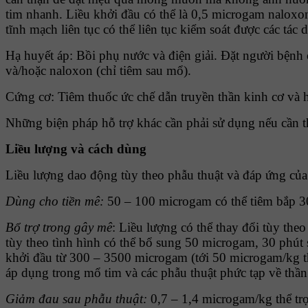
tim nhanh. Liều khởi đầu có thể là 0,5 microgam naloxon
tĩnh mạch liên tục có thể liên tục kiểm soát được các t
Hạ huyết áp: Bồi phụ nước và điện giải. Ðặt người bệnh ở
và/hoặc naloxon (chỉ tiêm sau mổ).
Cứng cơ: Tiêm thuốc ức chế dẫn truyền thần kinh cơ và h
Những biện pháp hỗ trợ khác cần phải sử dụng nếu cần th
Liều lượng và cách dùng
Liều lượng dao động tùy theo phẫu thuật và đáp ứng của
Dùng cho tiền mê:
50 – 100 microgam có thể tiêm bắp 30
Bổ trợ trong gây mê
: Liều lượng có thể thay đổi tùy the
tùy theo tình hình có thể bổ sung 50 microgam, 30 phút 
khởi đầu từ 300 – 3500 microgam (tới 50 microgam/kg th
áp dụng trong mổ tim và các phẫu thuật phức tạp về thần
Giảm đau sau phẫu thuật:
0,7 – 1,4 microgam/kg thể trọ