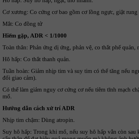
Hô hấp: Suy hô hấp, ngạt, thở nhanh.
Cơ xương: Co cứng cơ bao gồm cơ lồng ngực, giật rung 
Mắt: Co đồng tử
Hiếm gặp, ADR < 1/1000
Toàn thân: Phản ứng dị ứng, phản vệ, co thắt phế quản, 
Hô hấp: Co thắt thanh quản.
Tuần hoàn: Giảm nhịp tim và suy tim có thể tăng nếu ngư
đối giao cảm).
Có thể làm giảm nguy cơ cứng cơ nếu tiêm tĩnh mạch chậ
mổ.
Hướng dẫn cách xử trí ADR
Nhịp tim chậm: Dùng atropin.
Suy hô hấp: Trong khi mổ, nếu suy hô hấp vẫn còn sau kh
cẩn thận để đạt hiệu quả mong muốn mà không ảnh hưởn