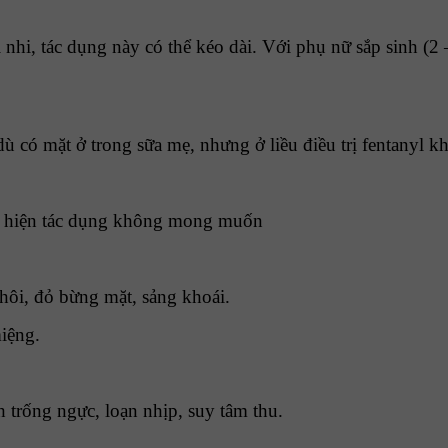
nhi, tác dụng này có thể kéo dài. Với phụ nữ sắp sinh (2 –
ù có mặt ở trong sữa mẹ, nhưng ở liều điều trị fentanyl k
ất hiện tác dụng không mong muốn
 hôi, đỏ bừng mặt, sảng khoái.
miệng.
 trống ngực, loạn nhịp, suy tâm thu.