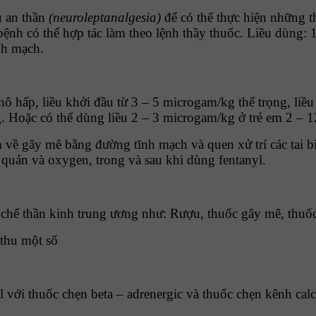
u an thần
(neuroleptanalgesia)
để có thể thực hiện những t
nh có thể hợp tác làm theo lệnh thầy thuốc. Liều dùng: 1
nh mạch.
hô hấp, liều khởi đầu từ 3 – 5 microgam/kg thể trọng, li
g. Hoặc có thể dùng liều 2 – 3 microgam/kg ở trẻ em 2 – 1
về gây mê bằng đường tĩnh mạch và quen xử trí các tai bi
 quản và oxygen, trong và sau khi dùng fentanyl.
c chế thần kinh trung ương như: Rượu, thuốc gây mê, thuố
 thu một số
với thuốc chẹn beta – adrenergic và thuốc chẹn kênh calc