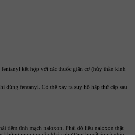
fentanyl kết hợp với các thuốc giãn cơ (hủy thần kinh
i dùng fentanyl. Có thể xảy ra suy hô hấp thứ cấp sau
ải tiêm tĩnh mạch naloxon. Phải dò liều naloxon thật
ng không mong muốn khác như tăng huyết áp và nhịp