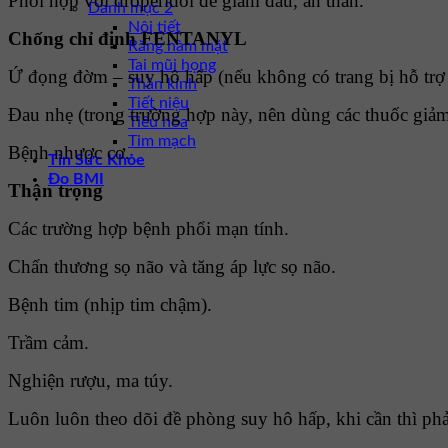
Phối hợp với droperidol để giảm đau, an thần.
Danh mục 2
Nội tiết
Chống chỉ định FENTANYL
Răng hàm mặt
Tai mũi họng
Ứ đọng đờm – suy hô hấp (nếu không có trang bị hỗ trợ
Thần kinh
Tiết niệu
Ðau nhẹ (trong trường hợp này, nên dùng các thuốc giả
Tiêu hóa
Tim mạch
Bệnh nhược cơ.
Tin Sức Khỏe
Đo BMI
Thận trọng
Các trường hợp bệnh phổi mạn tính.
Chấn thương sọ não và tăng áp lực sọ não.
Bệnh tim (nhịp tim chậm).
Trầm cảm.
Nghiện rượu, ma túy.
Luôn luôn theo dõi đề phòng suy hô hấp, khi cần thì phả