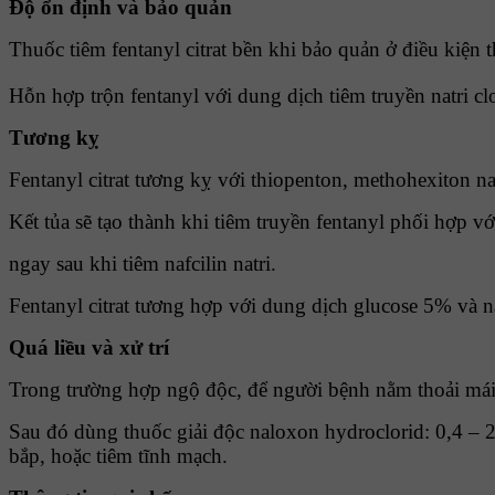
Ðộ ổn định và bảo quản
Thuốc tiêm fentanyl citrat bền khi bảo quản ở điều kiện 
Hỗn hợp trộn fentanyl với dung dịch tiêm truyền natri c
Tương kỵ
Fentanyl citrat tương kỵ với thiopenton, methohexiton nat
Kết tủa sẽ tạo thành khi tiêm truyền fentanyl phối hợp vớ
ngay sau khi tiêm nafcilin natri.
Fentanyl citrat tương hợp với dung dịch glucose 5% và na
Quá liều và xử trí
Trong trường hợp ngộ độc, để người bệnh nằm thoải mái, 
Sau đó dùng thuốc giải độc naloxon hydroclorid: 0,4 – 2
bắp, hoặc tiêm tĩnh mạch.