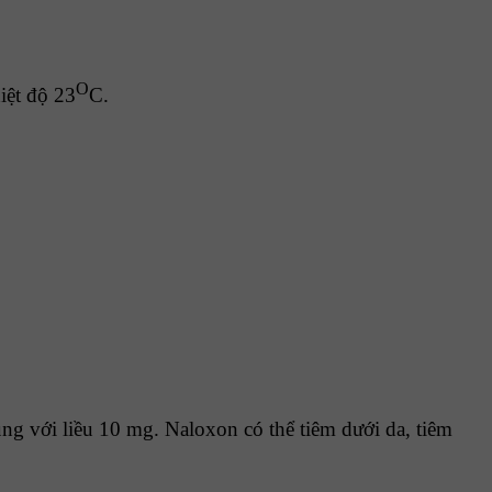
O
iệt độ 23
C.
ùng với liều 10 mg. Naloxon có thể tiêm dưới da, tiêm