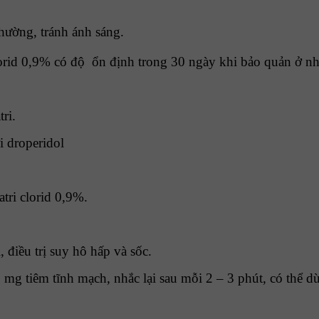
thường, tránh ánh sáng.
lorid 0,9% có độ ổn định trong 30 ngày khi bảo quản ở nh
ri.
i droperidol
tri clorid 0,9%.
điều trị suy hô hấp và sốc.
 mg tiêm tĩnh mạch, nhắc lại sau mỗi 2 – 3 phút, có thể d