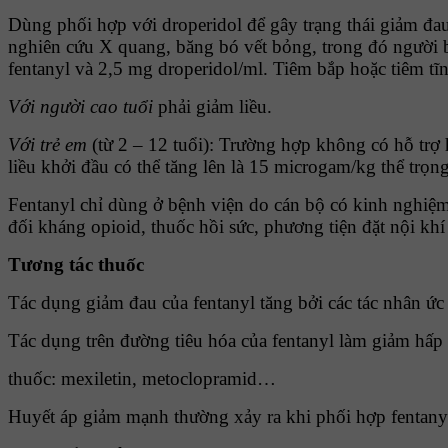
Dùng phối hợp với droperidol để gây trạng thái giảm đa
nghiên cứu X quang, băng bó vết bỏng, trong đó người bệ
fentanyl và 2,5 mg droperidol/ml. Tiêm bắp hoặc tiêm tĩ
Với người cao tuổi
phải giảm liều.
Với trẻ em
(từ 2 – 12 tuổi): Trường hợp không có hỗ trợ 
liều khởi đầu có thể tăng lên là 15 microgam/kg thể trọn
Fentanyl chỉ dùng ở bệnh viện do cán bộ có kinh nghiệm 
đối kháng opioid, thuốc hồi sức, phương tiện đặt nội khí
Tương tác thuốc
Tác dụng giảm đau của fentanyl tăng bởi các tác nhân ứ
Tác dụng trên đường tiêu hóa của fentanyl làm giảm hấp
thuốc: mexiletin, metoclopramid…
Huyết áp giảm mạnh thường xảy ra khi phối hợp fentanyl 