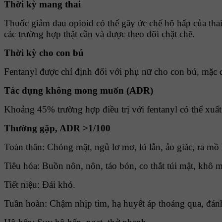
Thời kỳ mang thai
Thuốc giảm đau opioid có thể gây ức chế hô hấp của thai 
các trường hợp thật cần và được theo dõi chặt chẽ.
Thời kỳ cho con bú
Fentanyl được chỉ định đối với phụ nữ cho con bú, mặc d
Tác dụng không mong muốn (ADR)
Khoảng 45% trường hợp điều trị với fentanyl có thể xu
Thường gặp, ADR >1/100
Toàn thân: Chóng mặt, ngủ lơ mơ, lú lẫn, ảo giác, ra mồ
Tiêu hóa: Buồn nôn, nôn, táo bón, co thắt túi mật, khô 
Tiết niệu: Ðái khó.
Tuần hoàn: Chậm nhịp tim, hạ huyết áp thoáng qua, đánh