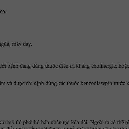
cơ.
ngứa, mày đay.
ời bệnh đang dùng thuốc điều trị kháng cholinergic, hoặc 
m và được chỉ định dùng các thuốc benzodiazepin trước kh
i mổ thì phải hô hấp nhân tạo kéo dài. Ngoài ra có thể ph
g đến việc kiểm soát đau sau mổ hoặc không gây tác dụ