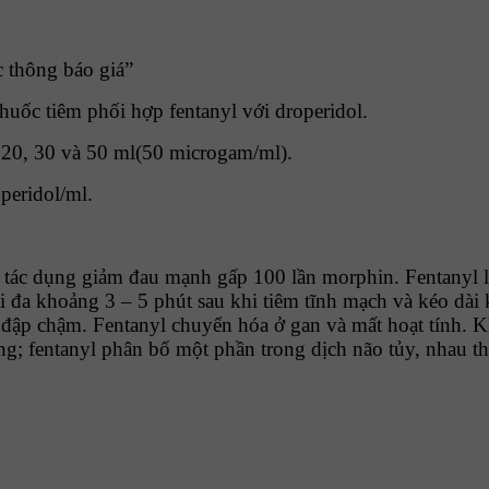
c thông báo giá”
 thuốc tiêm phối hợp fentanyl với droperidol.
 20, 30 và 50 ml(50 microgam/ml).
peridol/ml.
tác dụng giảm đau mạnh gấp 100 lần morphin. Fentanyl li
tối đa khoảng 3 – 5 phút sau khi tiêm tĩnh mạch và kéo dà
im đập chậm. Fentanyl chuyển hóa ở gan và mất hoạt tính
ng; fentanyl phân bố một phần trong dịch não tủy, nhau th