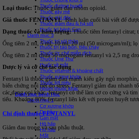
Thuốc chống khối u
Thuốc đường huyết
Loại thuốc:
Thuốc giảm đau nhóm opioid.
Thuốc gây mê
Thuốc giải độc
Giá thuốc FENTANYL
Bình luận cuối bài viết để đượ
Thuốc giảm đau & hạ sốt
thuốc trị bệnh Gan
Dạng thuốc và hàm lượng:
Thuốc tiêm fentanyl citrat;
Danh mục 3
Thuốc trị sỏi thận
Ống tiêm 2 ml, 5 ml, 10 ml, 20 ml (50 microgam/ml); lọ
thuốc trị táo bón, tiêu chảy
Thuốc ức chế miễn dịch
Ống tiêm 2 ml chứa 50 microgam fentanyl và 2,5 mg dro
Thuốc Ung Thư
thuốc về mắt
Dược lý và cơ chế tác dụng
Thuốc vitamin & khoáng chất
Thuốc xương khớp
Fentanyl là thuốc giảm đau mạnh kiểu gây ngủ morphin, 
Thuốc lợi niệu
biến chứng nội tiết do stress. Fentanyl giảm đau nhanh 
Nhóm thuốc khác
các dạng opi khác, fentanyl có thể làm cơ co cứng và t
Danh mục bệnh Học
tiểu. Khoảng 80% fentanyl liên kết với protein huyết tươ
Danh mục 1
Cơ xương khớp
Da liễu
Chỉ định thuốc FENTANYL
Gan mật
Hô hấp
Giảm đau trong và sau phẫu thuật.
Hô hấp
Mắt