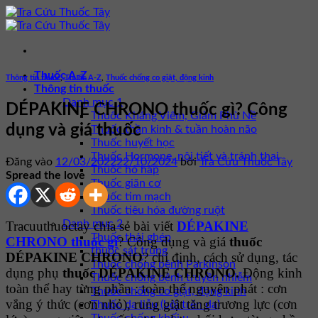
Bỏ
qua
nội
dung
Thuốc A-Z
Thông tin thuốc
,
Thuốc A-Z
,
Thuốc chống co giật, động kinh
Thông tin thuốc
Danh mục 1
DÉPAKINE CHRONO thuốc gì? Công
Thuốc Kháng Viêm, Giảm Phù Nề
dụng và giá thuốc
Thuốc thần kinh & tuần hoàn não
Thuốc huyết học
Thuốc Hormone, nội tiết và tránh thai
Đăng vào
12/03/2022
22/10/2024
bởi
Tra Cứu Thuốc Tây
Thuốc hô hấp
Spread the love
Thuốc giãn cơ
Thuốc tim mạch
Thuốc tiêu hóa đường ruột
Danh mục 2
Tracuuthuoctay chia sẻ bài viết
DÉPAKINE
Thuốc thải ghép
CHRONO thuốc gì
? Công dụng và giá
thuốc
thuốc sát trùng
DÉPAKINE CHRONO
? chỉ định, cách sử dụng, tác
Thuốc chống bệnh Parkinson
dụng phụ
thuốc DÉPAKINE CHRONO.
Động kinh
Thuốc chống bệnh truyền nhiễm
toàn thể hay từng phần : toàn thể nguyên phát : cơn
Thuốc chống co giật, động kinh
vắng ý thức (cơn nhỏ), rung giật tăng trương lực (cơn
Thuốc da liễu (bôi trên da)