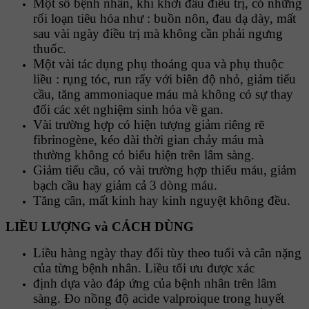
Một số bệnh nhân, khi khởi đầu điều trị, có những
rối loạn tiêu hóa như : buồn nôn, đau dạ dày, mất
sau vài ngày điều trị mà không cần phải ngưng
thuốc.
Một vài tác dụng phụ thoáng qua và phụ thuộc
liều : rụng tóc, run rẩy với biên độ nhỏ, giảm tiểu
cầu, tăng ammoniaque máu mà không có sự thay
đổi các xét nghiệm sinh hóa về gan.
Vài trường hợp có hiện tượng giảm riêng rẽ
fibrinogène, kéo dài thời gian chảy máu mà
thường không có biểu hiện trên lâm sàng.
Giảm tiểu cầu, có vài trường hợp thiếu máu, giảm
bạch cầu hay giảm cả 3 dòng máu.
Tăng cân, mất kinh hay kinh nguyệt không đều.
LIỀU LƯỢNG và CÁCH DÙNG
Liều hàng ngày thay đổi tùy theo tuổi và cân nặng
của từng bệnh nhân. Liều tối ưu được xác
định dựa vào đáp ứng của bệnh nhân trên lâm
sàng. Đo nồng độ acide valproique trong huyết