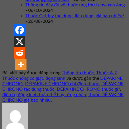
Thông tin đầy đủ về thuốc ung thư Lenvaxen 4mg
- 06/10/2024
Thuốc Cetrigy tác dụng, liều dùng, giá bao nhiêu?
- 26/08/2024
Bài viết này được đăng trong
Thông tin thuốc
,
Thuốc A-Z
,
Thuốc chống co giật, động kinh
và được gắn thẻ
DÉPAKINE
CHRONO
,
DÉPAKINE CHRONO chỉ định thuốc
,
DÉPAKINE
CHRONO tác dụng thuốc
,
DÉPAKINE CHRONO thuốc gì?
,
điều trị động kinh toàn thể hay từng phần
,
thuốc DÉPAKINE
CHRONO giá bao nhiêu
.