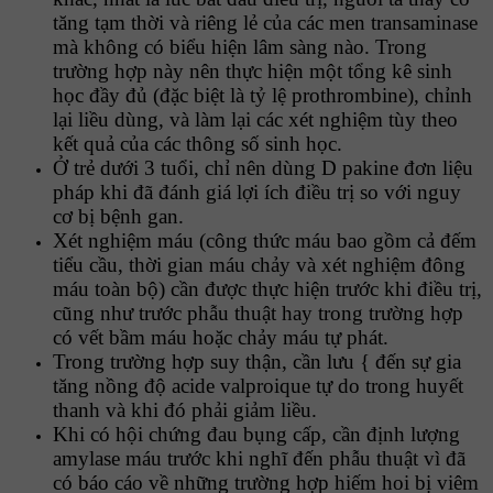
tăng tạm thời và riêng lẻ của các men transaminase
mà không có biểu hiện lâm sàng nào. Trong
trường hợp này nên thực hiện một tổng kê sinh
học đầy đủ (đặc biệt là tỷ lệ prothrombine), chỉnh
lại liều dùng, và làm lại các xét nghiệm tùy theo
kết quả của các thông số sinh học.
Ở trẻ dưới 3 tuổi, chỉ nên dùng D pakine đơn liệu
pháp khi đã đánh giá lợi ích điều trị so với nguy
cơ bị bệnh gan.
Xét nghiệm máu (công thức máu bao gồm cả đếm
tiểu cầu, thời gian máu chảy và xét nghiệm đông
máu toàn bộ) cần được thực hiện trước khi điều trị,
cũng như trước phẫu thuật hay trong trường hợp
có vết bầm máu hoặc chảy máu tự phát.
Trong trường hợp suy thận, cần lưu { đến sự gia
tăng nồng độ acide valproique tự do trong huyết
thanh và khi đó phải giảm liều.
Khi có hội chứng đau bụng cấp, cần định lượng
amylase máu trước khi nghĩ đến phẫu thuật vì đã
có báo cáo về những trường hợp hiếm hoi bị viêm