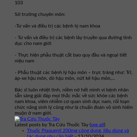
103
Sở trưởng chuyên môn:
-Tư vấn và điều trị các bệnh lý nam khoa
- Tư vấn và điều trị các bệnh lây truyền qua đường tình
dục cho nam giới
- Thực hiện phẫu thuật cắt bao quy đầu và ngoại tiết
niệu nam
- Phẫu thuật các bệnh lý hậu môn – trực tràng như: Trĩ,
áp-xe hậu môn, dò hậu môn, nứt kẽ hậu môn,...
Bác sĩ luôn nhiệt tình, niềm nở hết mình vì bệnh nhân
sẵn sàng giải đáp mọi thắc mắc về sức khỏe các bệnh
nam khoa, viêm nhiễm cơ quan sinh dục nam, rối loạn
chức năng sinh lý cũng như là chuẩn đoán vô sinh hiếm
muộn ở nam giới.
Latest posts by Tra Cứu Thuốc Tây
(
see all
)
Thuốc Plaquenil 200mg công dụng, liều dùng và
tác dụng phụ cần biết
- 13/10/2024