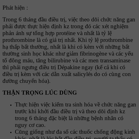
Phát hiện :
Trong 6 tháng đầu điều trị, việc theo dõi chức năng gan
phải được thực hiện định kz trong đó các xét nghiệm
phản ánh sự tổng hợp protéine và nhất là tỷ lệ
prothrombine là có giá trị nhất. Khi tỷ lệ prothrombine
hạ thấp bất thường, nhất là khi có kèm với những bất
thường sinh học khác như giảm fibrinogène và các yếu
tố đông máu, tăng bilirubine và các men transaminase
thì phải ngưng điều trị Dépakine ngay (kể cả khi có
điều trị kèm với các dẫn xuất salicylés do có cùng con
đường chuyển hóa).
THẬN TRỌNG LÚC DÙNG
Thực hiện việc kiểm tra sinh hóa về chức năng gan
trước khi khởi đầu điều trị và theo dõi định kz
trong 6 tháng đặc biệt là những bệnh nhân có
nguy cơ cao.
Cũng giống như đa số các thuốc chống động kinh
khác, nhất là lúc bắt đầu điều trị, người ta thấy có