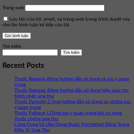
Trang web
Lưu tên của tôi, email, và trang web trong trình duyệt này
cho lần bình luận kế tiếp của tôi.
Tìm kiếm
Tìm kiếm
Recent Posts
Thuốc Regonix 40mg hướng dẫn sử dụng và lưu ý quan
trọng
Thuốc Regonat 40mg hướng dẫn sử dụng hiệu quả cho
bệnh nhân ung thư
Thuốc Parlodel 2.5mg hướng dẫn sử dụng và những lưu
ý quan trọng
Thuốc Palbace 125mg lưu ý quan trọng khi sử dụng
thuốc chống ung thư
Công Dụng Và Liều Dùng thuốc Purinethol 50mg Trong
Điều Trị Ung Thư