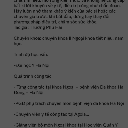
chất tìm hiểu, mở rộng kiến thức, và không hề cung cấp
bất kì lời khuyên về y tế, điều trị cũng như chẩn đoán.
Hãy luôn nhớ tham khảo ý kiến của bác sĩ hoặc các
chuyên gia trước khi bắt đầu, dừng hay thay đổi
phương pháp điều trị, chăm sóc sức khỏe.
Tác giả : Trương Phú Hải
Chuyên khoa: chuyên khoa II Ngoại khoa tiết niệu, nam
học.
Trình độ học vấn:
-Đại học Y Hà Nội
Quá trình công tác:
- Từng công tác tại khoa Ngoại – bệnh viện Đa khoa Hà
Đông – Hà Nội
-PGĐ phụ trách chuyên môn bệnh viện đa khoa Hà Nội
-Chuyên viên y tế công tác tại Agola...
-Giảng viên bộ môn Ngoại khoa tại Học viện Quân Y