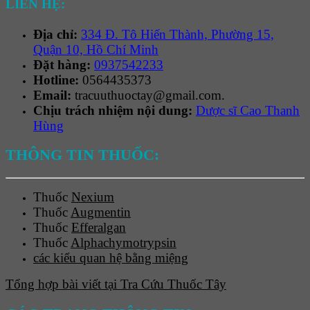
LIÊN HỆ:
Địa chỉ:
334 Đ. Tô Hiến Thành, Phường 15,
Quận 10, Hồ Chí Minh
Đặt hàng:
0937542233
Hotline:
0564435373
Email:
tracuuthuoctay@gmail.com.
Chịu trách nhiệm nội dung:
Dược sĩ Cao Thanh
Hùng
THÔNG TIN THUỐC:
Thuốc
Nexium
Thuốc
Augmentin
Thuốc
Efferalgan
Thuốc
Alphachymotrypsin
các kiểu quan hệ bằng miệng
Tổng hợp bài viết tại Tra Cứu Thuốc Tây