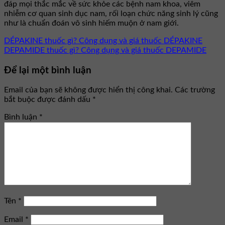
đáp mọi thắc mắc về sức khỏe các bệnh nam khoa, viêm
nhiễm cơ quan sinh dục nam, rối loạn chức năng sinh lý cũng
như là chuẩn đoán vô sinh hiếm muộn ở nam giới.
DÉPAKINE thuốc gì? Công dụng và giá thuốc DÉPAKINE
DEPAMIDE thuốc gì? Công dụng và giá thuốc DEPAMIDE
Để lại một bình luận
Email của bạn sẽ không được hiển thị công khai.
Các trường
bắt buộc được đánh dấu
*
Bình luận
*
Tên
*
Email
*