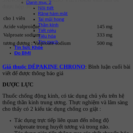
Danh mục 2
được hộp 30 viên.
Nội tiết
Răng hàm mặt
cho 1 viên
Tai mũi họng
Thần kinh
Acide valproique
145 mg
Tiết niệu
Valproate sodium
333 mg
Tiêu hóa
Tim mạch
tương đương : Valproate sodium
500 mg
Tin Sức Khỏe
Đo BMI
Giá thuốc DÉPAKINE CHRONO
: Bình luận cuối bài
viết để được thông báo giá
DƯỢC LỰC
Thuốc chống động kinh, có tác dụng chủ yếu trên hệ
thống thần kinh trung ương. Thực nghiệm và lâm sàng
cho thấy có 2 kiểu tác dụng chống co giật :
Tác dụng trực tiếp liên quan đến nồng độ
valproate trong huyết tương và trong não.