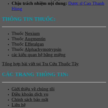
Chịu trách nhiệm nội dung:
Dược sĩ Cao Thanh
Hùng
THÔNG TIN THUỐC:
Thuốc
Nexium
Thuốc
Augmentin
Thuốc
Efferalgan
Thuốc
Alphachymotrypsin
các kiểu quan hệ bằng miệng
Tổng hợp bài viết tại Tra Cứu Thuốc Tây
CÁC TRANG THÔNG TIN:
Giới thiệu về chúng tôi
Điều khoản dịch vụ
Chính sách bảo mật
Liên hệ