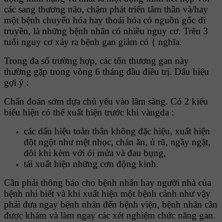
các sang thương não, chậm phát triển tâm thần và/hay
một bệnh chuyển hóa hay thoái hóa có nguồn gốc di
truyền, là những bệnh nhân có nhiều nguy cơ. Trên 3
tuổi nguy cơ xảy ra bệnh gan giảm có { nghĩa.
Trong đa số trường hợp, các tổn thương gan này
thường gặp trong vòng 6 tháng đầu điều trị. Dấu hiệu
gợi ý :
Chẩn đoán sớm dựa chủ yếu vào lâm sàng. Có 2 kiểu
biểu hiện có thể xuất hiện trước khi vàngda :
các dấu hiệu toàn thân không đặc hiệu, xuất hiện
đột ngột như mệt nhọc, chán ăn, ủ rũ, ngầy ngật,
đôi khi kèm với ói mửa và đau bụng,
tái xuất hiện những cơn động kinh.
Cần phải thông báo cho bệnh nhân hay người nhà của
bệnh nhi biết và khi xuất hiện một bệnh cảnh như vậy
phải đưa ngay bệnh nhân đến bệnh viện, bệnh nhân cần
được khám và làm ngay các xét nghiệm chức năng gan.