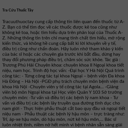
Tra Cứu Thuốc Tây
Tracuuthuoctay cung cấp thông tin liên quan đến thuốc từ A-
Z. Bạn có thể tìm đọc về các thuốc được kê toa cũng như
không kê toa, hoặc tìm hiểu dựa trên phân loại của Thuốc A-
Z. Những thông tin trên chỉ mang tính chất tìm hiểu, mở rộng
kiến thức, và không hề cung cấp bất kì lời khuyên về y tế,
điều trị cũng như chẩn đoán. Hãy luôn nhớ tham khảo ý kiến
của bác sĩ hoặc các chuyên gia trước khi bắt đầu, dừng hay
thay đổi phương pháp điều trị, chăm sóc sức khỏe. Tác giả :
Trương Phú Hải Chuyên khoa: chuyên khoa II Ngoại khoa tiết
niệu, nam học. Trình độ học vấn: -Đại học Y Hà Nội Quá trình
công tác: - Từng công tác tại khoa Ngoại – bệnh viện Đa khoa
Hà Đông – Hà Nội -PGĐ phụ trách chuyên môn bệnh viện đa
khoa Hà Nội -Chuyên viên y tế công tác tại Agola... -Giảng
viên bộ môn Ngoại khoa tại Học viện Quân Y 103 Sở trưởng
chuyên môn: -Tư vấn và điều trị các bệnh lý nam khoa - Tư
vấn và điều trị các bệnh lây truyền qua đường tình dục cho
nam giới - Thực hiện phẫu thuật cắt bao quy đầu và ngoại tiết
niệu nam - Phẫu thuật các bệnh lý hậu môn – trực tràng như:
Trĩ, áp-xe hậu môn, dò hậu môn, nứt kẽ hậu môn,... Bác sĩ
luôn nhiệt tình, niềm nở hết mình vì bệnh nhân sẵn sàng giải