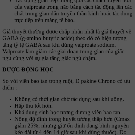
Tác dụng gián tiếp thông qua các chất chuyển hóa
của valproate trong não bằng cách tác động lên các
chất trung gian dẫn truyền thần kinh hoặc tác dụng
trực tiếp trên màng tế bào.
Giả thuyết thường được chấp nhận nhất là giả thuyết về
GABA (g-amino butyric acide) theo đó có hiện tượng
tăng tỷ lệ GABA sau khi dùng valproate sodium.
Valproate làm giảm các giai đoạn trung gian của giấc
ngủ cùng với sự gia tăng giấc ngủ chậm.
DƯỢC ĐỘNG HỌC
So với viên bao tan trong ruột, D pakine Chrono có ưu
điểm :
Không có thời gian chờ tác dụng sau khi uống.
Hấp thu tốt hơn.
Khả dụng sinh học tương đương viên bao tan.
Nồng độ đỉnh trong huyết tương thấp hơn (Cmax
giảm 25%, nhưng giữ ổn định dạng bình nguyên
kéo dài từ 4 đến 14 giờ sau khi dùng thuốc). Do