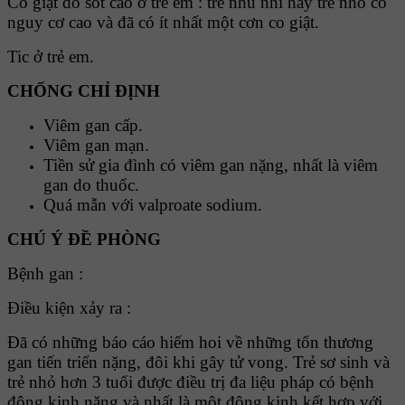
Co giật do sốt cao ở trẻ em : trẻ nhũ nhi hay trẻ nhỏ có
nguy cơ cao và đã có ít nhất một cơn co giật.
Tic ở trẻ em.
CHỐNG CHỈ ĐỊNH
Viêm gan cấp.
Viêm gan mạn.
Tiền sử gia đình có viêm gan nặng, nhất là viêm
gan do thuốc.
Quá mẫn với valproate sodium.
CHÚ Ý ĐỀ PHÒNG
Bệnh gan :
Điều kiện xảy ra :
Đã có những báo cáo hiếm hoi về những tổn thương
gan tiến triển nặng, đôi khi gây tử vong. Trẻ sơ sinh và
trẻ nhỏ hơn 3 tuổi được điều trị đa liệu pháp có bệnh
động kinh nặng và nhất là một động kinh kết hợp với