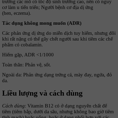
trưởng các mô có tốc độ sinh trưởng cao, nên có nguy
cơ làm u tiến triển; Người bệnh cơ địa dị ứng
(hen, eczema).
Tác dụng không mong muốn (ADR)
Các phản ứng dị ứng do miễn dịch tuy hiếm, nhưng đôi
khi rất nặng có thể gây chết người sau khi tiêm các chế
phẩm có cobalamin.
Hiếm gặp, ADR <1/1000
Toàn thân: Phản vệ, sốt.
Ngoài da: Phản ứng dạng trứng cá, mày đay, ngứa, đỏ
da.
Liều lượng và cách dùng
Cách dùng
: Vitamin B12 có ở dạng nguyên chất để
tiêm (tiêm bắp, dưới da sâu, nhưng không bao giờ tiêm
tĩnh mạch) hoặc uống, hoặc ở dạng phối hợp với các