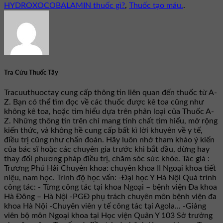
HYDROXOCOBALAMIN thuốc gì?
,
Thuốc tạo máu.
.
Tra Cứu Thuốc Tây
Tracuuthuoctay cung cấp thông tin liên quan đến thuốc từ A-
Z. Bạn có thể tìm đọc về các thuốc được kê toa cũng như
không kê toa, hoặc tìm hiểu dựa trên phân loại của Thuốc A-
Z. Những thông tin trên chỉ mang tính chất tìm hiểu, mở rộng
kiến thức, và không hề cung cấp bất kì lời khuyên về y tế,
điều trị cũng như chẩn đoán. Hãy luôn nhớ tham khảo ý kiến
của bác sĩ hoặc các chuyên gia trước khi bắt đầu, dừng hay
thay đổi phương pháp điều trị, chăm sóc sức khỏe. Tác giả :
Trương Phú Hải Chuyên khoa: chuyên khoa II Ngoại khoa tiết
niệu, nam học. Trình độ học vấn: -Đại học Y Hà Nội Quá trình
công tác: - Từng công tác tại khoa Ngoại – bệnh viện Đa khoa
Hà Đông – Hà Nội -PGĐ phụ trách chuyên môn bệnh viện đa
khoa Hà Nội -Chuyên viên y tế công tác tại Agola... -Giảng
viên bộ môn Ngoại khoa tại Học viện Quân Y 103 Sở trưởng