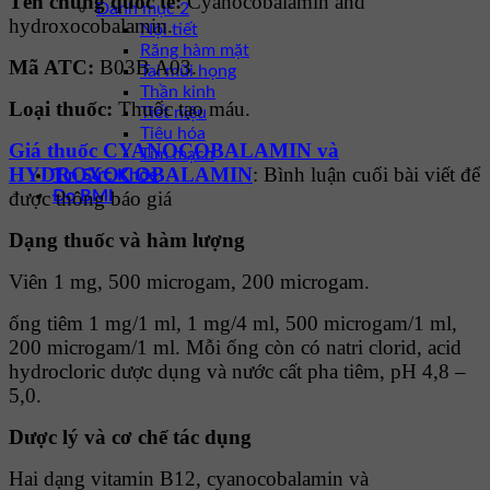
Tên chung quốc tế:
Cyanocobalamin and
Danh mục 2
hydroxocobalamin.
Nội tiết
Răng hàm mặt
Mã ATC:
B03B A03.
Tai mũi họng
Thần kinh
Loại thuốc:
Thuốc tạo máu.
Tiết niệu
Tiêu hóa
Giá thuốc CYANOCOBALAMIN và
Tim mạch
HYDROXOCOBALAMIN
: Bình luận cuối bài viết để
Tin Sức Khỏe
Đo BMI
được thông báo giá
Dạng thuốc và hàm lượng
Viên 1 mg, 500 microgam, 200 microgam.
ống tiêm 1 mg/1 ml, 1 mg/4 ml, 500 microgam/1 ml,
200 microgam/1 ml. Mỗi ống còn có natri clorid, acid
hydrocloric dược dụng và nước cất pha tiêm, pH 4,8 –
5,0.
Dược lý và cơ chế tác dụng
Hai dạng vitamin B12, cyanocobalamin và