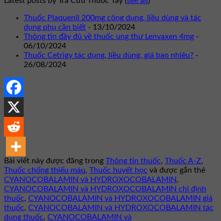
Latest posts by Tra Cứu Thuốc Tây
(
see all
)
Thuốc Plaquenil 200mg công dụng, liều dùng và tác
dụng phụ cần biết
- 13/10/2024
Thông tin đầy đủ về thuốc ung thư Lenvaxen 4mg
-
06/10/2024
Thuốc Cetrigy tác dụng, liều dùng, giá bao nhiêu?
-
26/08/2024
Bài viết này được đăng trong
Thông tin thuốc
,
Thuốc A-Z
,
Thuốc chống thiếu máu
,
Thuốc huyết học
và được gắn thẻ
CYANOCOBALAMIN và HYDROXOCOBALAMIN
,
CYANOCOBALAMIN và HYDROXOCOBALAMIN chỉ định
thuốc
,
CYANOCOBALAMIN và HYDROXOCOBALAMIN giá
thuốc
,
CYANOCOBALAMIN và HYDROXOCOBALAMIN tác
dụng thuốc
,
CYANOCOBALAMIN và