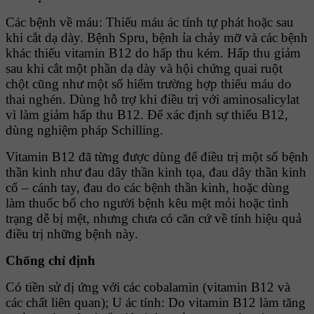
Các bệnh về máu: Thiếu máu ác tính tự phát hoặc sau
khi cắt dạ dày. Bệnh Spru, bệnh ỉa chảy mỡ và các bệnh
khác thiếu vitamin B12 do hấp thu kém. Hấp thu giảm
sau khi cắt một phần dạ dày và hội chứng quai ruột
chột cũng như một số hiếm trường hợp thiếu máu do
thai nghén. Dùng hỗ trợ khi điều trị với aminosalicylat
vì làm giảm hấp thu B12. Ðể xác định sự thiếu B12,
dùng nghiệm pháp Schilling.
Vitamin B12 đã từng được dùng để điều trị một số bệnh
thần kinh như đau dây thần kinh tọa, đau dây thần kinh
cổ – cánh tay, đau do các bệnh thần kinh, hoặc dùng
làm thuốc bổ cho người bệnh kêu mệt mỏi hoặc tình
trạng dễ bị mệt, nhưng chưa có căn cứ về tính hiệu quả
điều trị những bệnh này.
Chống chỉ định
Có tiền sử dị ứng với các cobalamin (vitamin B12 và
các chất liên quan); U ác tính: Do vitamin B12 làm tăng