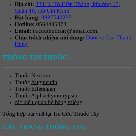
Địa chỉ:
334 Đ. Tô Hiến Thành, Phường 15,
Quận 10, Hồ Chí Minh
Đặt hàng:
0937542233
Hotline:
0564435373
Email:
tracuuthuoctay@gmail.com.
Chịu trách nhiệm nội dung:
Dược sĩ Cao Thanh
Hùng
THÔNG TIN THUỐC:
Thuốc
Nexium
Thuốc
Augmentin
Thuốc
Efferalgan
Thuốc
Alphachymotrypsin
các kiểu quan hệ bằng miệng
Tổng hợp bài viết tại Tra Cứu Thuốc Tây
CÁC TRANG THÔNG TIN: