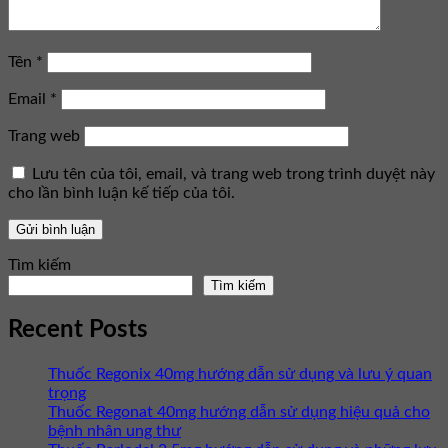
Tên
*
Email
*
Trang web
Lưu tên của tôi, email, và trang web trong trình duyệt này
cho lần bình luận kế tiếp của tôi.
Tìm kiếm
Tìm kiếm
Recent Posts
Thuốc Regonix 40mg hướng dẫn sử dụng và lưu ý quan
trọng
Thuốc Regonat 40mg hướng dẫn sử dụng hiệu quả cho
bệnh nhân ung thư