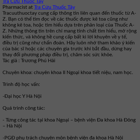
Tra Cứu Thuốc Tây
Pharmacist
at
Tra Cứu Thuốc Tây
Tracuuthuoctay cung cấp thông tin liên quan đến thuốc từ A-
Z. Bạn có thể tìm đọc về các thuốc được kê toa cũng như
không kê toa, hoặc tìm hiểu dựa trên phân loại của Thuốc A-
Z. Những thông tin trên chỉ mang tính chất tìm hiểu, mở rộng
kiến thức, và không hề cung cấp bất kì lời khuyên về y tế,
điều trị cũng như chẩn đoán. Hãy luôn nhớ tham khảo ý kiến
của bác sĩ hoặc các chuyên gia trước khi bắt đầu, dừng hay
thay đổi phương pháp điều trị, chăm sóc sức khỏe.
Tác giả : Trương Phú Hải
Chuyên khoa: chuyên khoa II Ngoại khoa tiết niệu, nam học.
Trình độ học vấn:
-Đại học Y Hà Nội
Quá trình công tác:
- Từng công tác tại khoa Ngoại – bệnh viện Đa khoa Hà Đông
– Hà Nội
-PGĐ phụ trách chuyên môn bệnh viện đa khoa Hà Nội