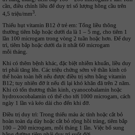
cần, điều chỉnh liều để duy trì số lượng hồng cầu trên
3
4,5 triệu/mm
.
Thiếu hụt vitamin B12 ở trẻ em: Tổng liều thông
thường tiêm bắp hoặc dưới da là 1 – 5 mg, cho tiêm 1
lần 100 microgam trong vòng 2 tuần hoặc hơn. Ðể duy
trì, tiêm bắp hoặc dưới da ít nhất 60 microgam
mỗi tháng.
Khi có thêm bệnh khác, đặc biệt nhiễm khuẩn, liều duy
trì phải tăng lên. Các triệu chứng sớm về thần kinh có
thể hoàn toàn hết nếu được điều trị sớm bằng vitamin
B12; tuy nhiên đỡ ít nếu đi lại khó khăn đã trên 2 năm.
Khi có tổn thương thần kinh, cyanocobalamin hoặc
hydroxocobalamin có thể cho tới 1000 microgam, cách
ngày 1 lần và kéo dài cho đến khi đỡ.
Ðiều trị duy trì: Trong thiếu máu ác tính hoặc cắt bỏ
hoàn toàn dạ dày hoặc cắt bỏ rộng hồi tràng, tiêm bắp
100 – 200 microgam, mỗi tháng 1 lần. Việc bổ sung
bằng đường tiêm phải duy trì suốt đời.