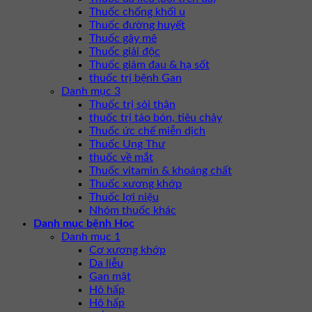
Thuốc chống khối u
Thuốc đường huyết
Thuốc gây mê
Thuốc giải độc
Thuốc giảm đau & hạ sốt
thuốc trị bệnh Gan
Danh mục 3
Thuốc trị sỏi thận
thuốc trị táo bón, tiêu chảy
Thuốc ức chế miễn dịch
Thuốc Ung Thư
thuốc về mắt
Thuốc vitamin & khoáng chất
Thuốc xương khớp
Thuốc lợi niệu
Nhóm thuốc khác
Danh mục bệnh Học
Danh mục 1
Cơ xương khớp
Da liễu
Gan mật
Hô hấp
Hô hấp