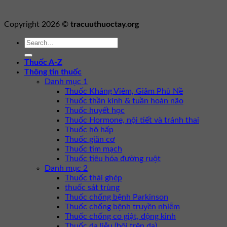
Copyright 2026 ©
tracuuthuoctay.org
Thuốc A-Z
Thông tin thuốc
Danh mục 1
Thuốc Kháng Viêm, Giảm Phù Nề
Thuốc thần kinh & tuần hoàn não
Thuốc huyết học
Thuốc Hormone, nội tiết và tránh thai
Thuốc hô hấp
Thuốc giãn cơ
Thuốc tim mạch
Thuốc tiêu hóa đường ruột
Danh mục 2
Thuốc thải ghép
thuốc sát trùng
Thuốc chống bệnh Parkinson
Thuốc chống bệnh truyền nhiễm
Thuốc chống co giật, động kinh
Thuốc da liễu (bôi trên da)