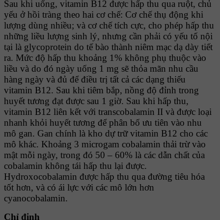
Sau khi uống, vitamin B12 được hấp thu qua ruột, chủ
yếu ở hồi tràng theo hai cơ chế: Cơ chế thụ động khi
lượng dùng nhiều; và cơ chế tích cực, cho phép hấp thu
những liều lượng sinh lý, nhưng cần phải có yếu tố nội
tại là glycoprotein do tế bào thành niêm mạc dạ dày tiết
ra. Mức độ hấp thu khoảng 1% không phụ thuộc vào
liều và do đó ngày uống 1 mg sẽ thỏa mãn nhu cầu
hàng ngày và đủ để điều trị tất cả các dạng thiếu
vitamin B12. Sau khi tiêm bắp, nồng độ đỉnh trong
huyết tương đạt được sau 1 giờ. Sau khi hấp thu,
vitamin B12 liên kết với transcobalamin II và được loại
nhanh khỏi huyết tương để phân bố ưu tiên vào nhu
mô gan. Gan chính là kho dự trữ vitamin B12 cho các
mô khác. Khoảng 3 microgam cobalamin thải trừ vào
mật mỗi ngày, trong đó 50 – 60% là các dẫn chất của
cobalamin không tái hấp thu lại được.
Hydroxocobalamin được hấp thu qua đường tiêu hóa
tốt hơn, và có ái lực với các mô lớn hơn
cyanocobalamin.
Chỉ định