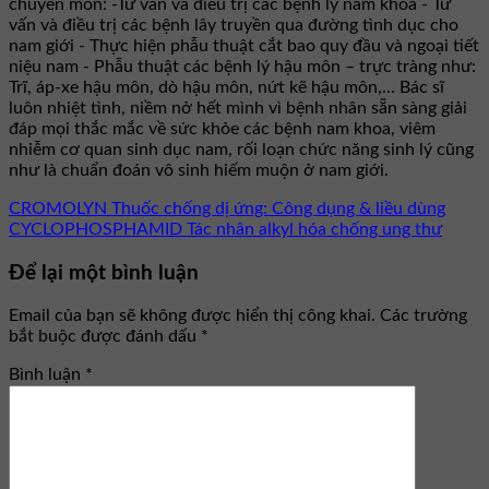
chuyên môn: -Tư vấn và điều trị các bệnh lý nam khoa - Tư
vấn và điều trị các bệnh lây truyền qua đường tình dục cho
nam giới - Thực hiện phẫu thuật cắt bao quy đầu và ngoại tiết
niệu nam - Phẫu thuật các bệnh lý hậu môn – trực tràng như:
Trĩ, áp-xe hậu môn, dò hậu môn, nứt kẽ hậu môn,... Bác sĩ
luôn nhiệt tình, niềm nở hết mình vì bệnh nhân sẵn sàng giải
đáp mọi thắc mắc về sức khỏe các bệnh nam khoa, viêm
nhiễm cơ quan sinh dục nam, rối loạn chức năng sinh lý cũng
như là chuẩn đoán vô sinh hiếm muộn ở nam giới.
CROMOLYN Thuốc chống dị ứng: Công dụng & liều dùng
CYCLOPHOSPHAMID Tác nhân alkyl hóa chống ung thư
Để lại một bình luận
Email của bạn sẽ không được hiển thị công khai.
Các trường
bắt buộc được đánh dấu
*
Bình luận
*