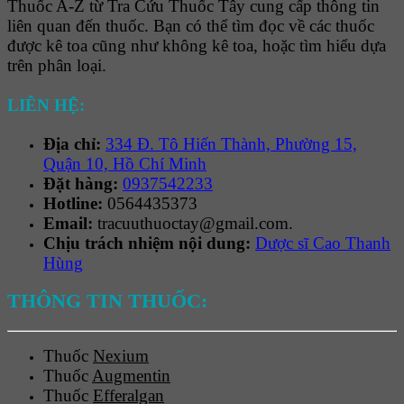
Thuốc A-Z từ Tra Cứu Thuốc Tây cung cấp thông tin
liên quan đến thuốc. Bạn có thể tìm đọc về các thuốc
được kê toa cũng như không kê toa, hoặc tìm hiểu dựa
trên phân loại.
LIÊN HỆ:
Địa chỉ:
334 Đ. Tô Hiến Thành, Phường 15,
Quận 10, Hồ Chí Minh
Đặt hàng:
0937542233
Hotline:
0564435373
Email:
tracuuthuoctay@gmail.com.
Chịu trách nhiệm nội dung:
Dược sĩ Cao Thanh
Hùng
THÔNG TIN THUỐC:
Thuốc
Nexium
Thuốc
Augmentin
Thuốc
Efferalgan