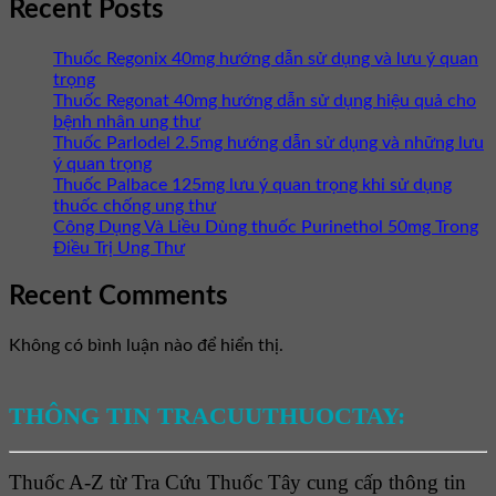
Recent Posts
Thuốc Regonix 40mg hướng dẫn sử dụng và lưu ý quan
trọng
Thuốc Regonat 40mg hướng dẫn sử dụng hiệu quả cho
bệnh nhân ung thư
Thuốc Parlodel 2.5mg hướng dẫn sử dụng và những lưu
ý quan trọng
Thuốc Palbace 125mg lưu ý quan trọng khi sử dụng
thuốc chống ung thư
Công Dụng Và Liều Dùng thuốc Purinethol 50mg Trong
Điều Trị Ung Thư
Recent Comments
Không có bình luận nào để hiển thị.
THÔNG TIN TRACUUTHUOCTAY:
Thuốc A-Z từ Tra Cứu Thuốc Tây cung cấp thông tin