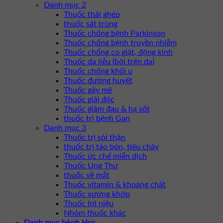
Danh mục 2
Thuốc thải ghép
thuốc sát trùng
Thuốc chống bệnh Parkinson
Thuốc chống bệnh truyền nhiễm
Thuốc chống co giật, động kinh
Thuốc da liễu (bôi trên da)
Thuốc chống khối u
Thuốc đường huyết
Thuốc gây mê
Thuốc giải độc
Thuốc giảm đau & hạ sốt
thuốc trị bệnh Gan
Danh mục 3
Thuốc trị sỏi thận
thuốc trị táo bón, tiêu chảy
Thuốc ức chế miễn dịch
Thuốc Ung Thư
thuốc về mắt
Thuốc vitamin & khoáng chất
Thuốc xương khớp
Thuốc lợi niệu
Nhóm thuốc khác
Danh mục bệnh Học