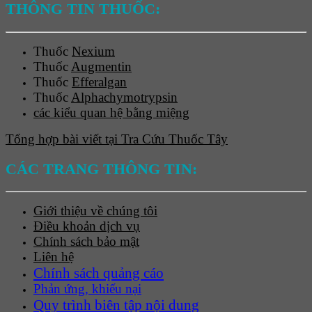
THÔNG TIN THUỐC:
Thuốc
Nexium
Thuốc
Augmentin
Thuốc
Efferalgan
Thuốc
Alphachymotrypsin
các kiểu quan hệ bằng miệng
Tổng hợp bài viết tại Tra Cứu Thuốc Tây
CÁC TRANG THÔNG TIN:
Giới thiệu về chúng tôi
Điều khoản dịch vụ
Chính sách bảo mật
Liên hệ
Chính sách quảng cáo
Phản ứng, khiếu nại
Quy trình biên tập nội dung