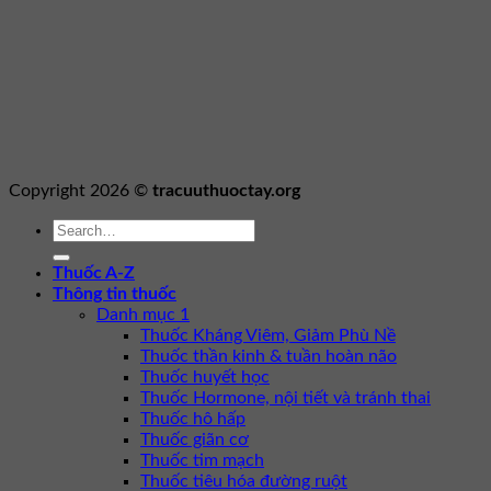
Copyright 2026 ©
tracuuthuoctay.org
Thuốc A-Z
Thông tin thuốc
Danh mục 1
Thuốc Kháng Viêm, Giảm Phù Nề
Thuốc thần kinh & tuần hoàn não
Thuốc huyết học
Thuốc Hormone, nội tiết và tránh thai
Thuốc hô hấp
Thuốc giãn cơ
Thuốc tim mạch
Thuốc tiêu hóa đường ruột