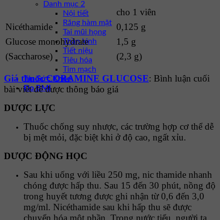
Danh mục 2
cho 1 viên
Nội tiết
Răng hàm mặt
Nicéthamide
0,125 g
Tai mũi họng
Glucose monohydrate
1,5 g
Thần kinh
Tiết niệu
(Saccharose)
(2,3 g)
Tiêu hóa
Tim mạch
Giá thuốc CORAMINE GLUCOSE
: Bình luận cuối
Tin Sức Khỏe
Đo BMI
bài viết để được thông báo giá
DƯỢC LỰC
Thuốc chống suy nhược, các trường hợp cơ thể dễ
bị mệt mỏi, đặc biệt khi ở độ cao, ngất xỉu.
DƯỢC ĐỘNG HỌC
Sau khi uống với liều 250 mg, nic thamide nhanh
chóng được hấp thu. Sau 15 đến 30 phút, nồng độ
trong huyết tương được ghi nhận từ 0,6 đến 3,0
mg/ml. Nicéthamide sau khi hấp thu sẽ được
chuyển hóa một phần. Trong nước tiểu, người ta