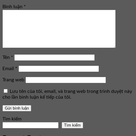
Bình luận
*
Tên
*
Email
*
Trang web
Lưu tên của tôi, email, và trang web trong trình duyệt này
cho lần bình luận kế tiếp của tôi.
Tìm kiếm
Tìm kiếm