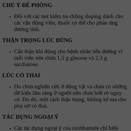
CHÚ Ý ĐỀ PHÒNG
Đối với các test kiểm tra chống doping dành cho
các vận động viên, thuốc có thể cho phản ứng
dương tính.
THẬN TRỌNG LÚC DÙNG
Cẩn thận khi dùng cho bệnh nhân tiểu đường vì
mỗi viên nén chứa 1,5 g glucose và 2,3 g
saccharose.
LÚC CÓ THAI
Do chưa nghiên cứu ở động vật và chưa có những
dữ kiện lâm sàng ở người nên chưa biết rõ nguy
cơ. Do đó, một cách thận trọng, không kê toa cho
phụ nữ có thai.
TÁC DỤNG NGOẠI Ý
Các tác dụng ngoại ý của nicéthamide chỉ biểu