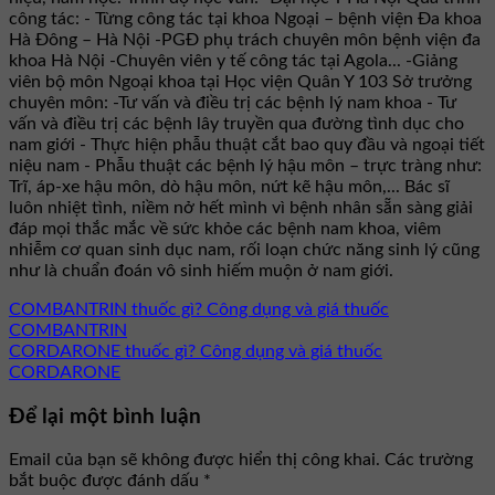
công tác: - Từng công tác tại khoa Ngoại – bệnh viện Đa khoa
Hà Đông – Hà Nội -PGĐ phụ trách chuyên môn bệnh viện đa
khoa Hà Nội -Chuyên viên y tế công tác tại Agola... -Giảng
viên bộ môn Ngoại khoa tại Học viện Quân Y 103 Sở trưởng
chuyên môn: -Tư vấn và điều trị các bệnh lý nam khoa - Tư
vấn và điều trị các bệnh lây truyền qua đường tình dục cho
nam giới - Thực hiện phẫu thuật cắt bao quy đầu và ngoại tiết
niệu nam - Phẫu thuật các bệnh lý hậu môn – trực tràng như:
Trĩ, áp-xe hậu môn, dò hậu môn, nứt kẽ hậu môn,... Bác sĩ
luôn nhiệt tình, niềm nở hết mình vì bệnh nhân sẵn sàng giải
đáp mọi thắc mắc về sức khỏe các bệnh nam khoa, viêm
nhiễm cơ quan sinh dục nam, rối loạn chức năng sinh lý cũng
như là chuẩn đoán vô sinh hiếm muộn ở nam giới.
COMBANTRIN thuốc gì? Công dụng và giá thuốc
COMBANTRIN
CORDARONE thuốc gì? Công dụng và giá thuốc
CORDARONE
Để lại một bình luận
Email của bạn sẽ không được hiển thị công khai.
Các trường
bắt buộc được đánh dấu
*