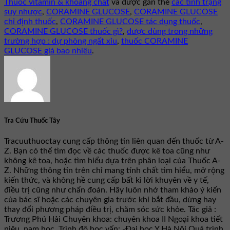
Thuốc vitamin & khoáng chất
và được gắn thẻ
các tình trạng
suy nhược
,
CORAMINE GLUCOSE
,
CORAMINE GLUCOSE
chỉ định thuốc
,
CORAMINE GLUCOSE tác dụng thuốc
,
CORAMINE GLUCOSE thuốc gì?
,
được dùng trong những
trường hợp : dự phòng ngất xỉu
,
thuốc CORAMINE
GLUCOSE giá bao nhiêu
.
Tra Cứu Thuốc Tây
Tracuuthuoctay cung cấp thông tin liên quan đến thuốc từ A-
Z. Bạn có thể tìm đọc về các thuốc được kê toa cũng như
không kê toa, hoặc tìm hiểu dựa trên phân loại của Thuốc A-
Z. Những thông tin trên chỉ mang tính chất tìm hiểu, mở rộng
kiến thức, và không hề cung cấp bất kì lời khuyên về y tế,
điều trị cũng như chẩn đoán. Hãy luôn nhớ tham khảo ý kiến
của bác sĩ hoặc các chuyên gia trước khi bắt đầu, dừng hay
thay đổi phương pháp điều trị, chăm sóc sức khỏe. Tác giả :
Trương Phú Hải Chuyên khoa: chuyên khoa II Ngoại khoa tiết
niệu, nam học. Trình độ học vấn: -Đại học Y Hà Nội Quá trình