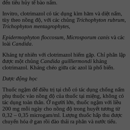
đến tiêu hủy tế bào nấm.
Invitro, clotrimazol có tác dụng kìm hãm và diệt nấm,
tùy theo nồng độ, với các chủng
Trichophyton rubrum,
Trichophyton mentagrophytes,
Epidermophyton floccosum, Microsporum canis
và các
loài
Candida
.
Kháng tự nhiên với clotrimazol hiếm gặp. Chỉ phân lập
được một chủng
Candida guilliermondi
kháng
clotrimazol. Kháng chéo giữa các azol là phổ biến.
Dược động học
Thuốc ngậm để điều trị tại chỗ có tác dụng chống nấm
phụ thuộc vào nồng độ của thuốc tại miệng, không có
tác dụng toàn thân. Ở người lớn, thuốc ngậm với liều
200 mg mỗi ngày cho nồng độ trong huyết tương từ
0,32 – 0,35 microgam/ml. Lượng thuốc hấp thu được
chuyển hóa ở gan rồi đào thải ra phân và nước tiểu.