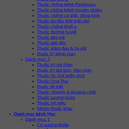
Thuốc chống bệnh Parkinson
Thuốc chống bệnh truyền nhiễm
Thuốc chống co giật, động kinh
Thuốc da liễu (bôi trên da)
Thuốc chống khối u
Thuốc đường huyết
Thuốc gây mê
Thuốc giải độc
Thuốc giảm đau & hạ sốt
thuốc trị bệnh Gan
Danh mục 3
Thuốc trị sỏi thận
thuốc trị táo bón, tiêu chảy
Thuốc ức chế miễn dịch
Thuốc Ung Thư
thuốc về mắt
Thuốc vitamin & khoáng chất
Thuốc xương khớp
Thuốc lợi niệu
Nhóm thuốc khác
Danh mục bệnh Học
Danh mục 1
Cơ xương khớp