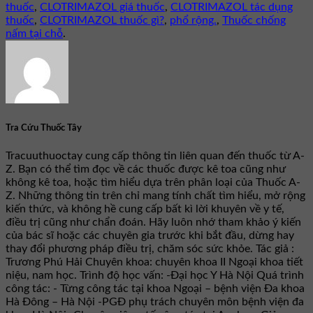
thuốc
,
CLOTRIMAZOL giá thuốc
,
CLOTRIMAZOL tác dụng
thuốc
,
CLOTRIMAZOL thuốc gì?
,
phổ rộng.
,
Thuốc chống
nấm tại chỗ
.
Tra Cứu Thuốc Tây
Tracuuthuoctay cung cấp thông tin liên quan đến thuốc từ A-
Z. Bạn có thể tìm đọc về các thuốc được kê toa cũng như
không kê toa, hoặc tìm hiểu dựa trên phân loại của Thuốc A-
Z. Những thông tin trên chỉ mang tính chất tìm hiểu, mở rộng
kiến thức, và không hề cung cấp bất kì lời khuyên về y tế,
điều trị cũng như chẩn đoán. Hãy luôn nhớ tham khảo ý kiến
của bác sĩ hoặc các chuyên gia trước khi bắt đầu, dừng hay
thay đổi phương pháp điều trị, chăm sóc sức khỏe. Tác giả :
Trương Phú Hải Chuyên khoa: chuyên khoa II Ngoại khoa tiết
niệu, nam học. Trình độ học vấn: -Đại học Y Hà Nội Quá trình
công tác: - Từng công tác tại khoa Ngoại – bệnh viện Đa khoa
Hà Đông – Hà Nội -PGĐ phụ trách chuyên môn bệnh viện đa