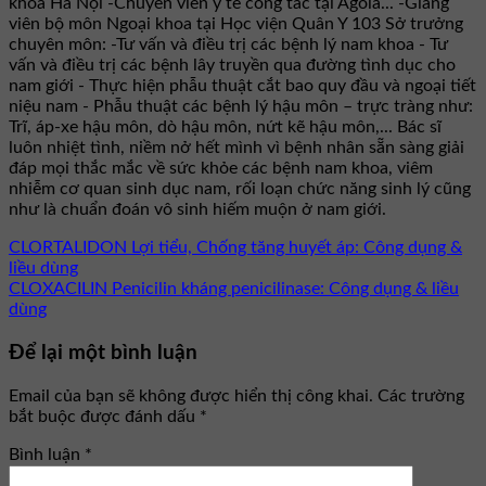
khoa Hà Nội -Chuyên viên y tế công tác tại Agola... -Giảng
viên bộ môn Ngoại khoa tại Học viện Quân Y 103 Sở trưởng
chuyên môn: -Tư vấn và điều trị các bệnh lý nam khoa - Tư
vấn và điều trị các bệnh lây truyền qua đường tình dục cho
nam giới - Thực hiện phẫu thuật cắt bao quy đầu và ngoại tiết
niệu nam - Phẫu thuật các bệnh lý hậu môn – trực tràng như:
Trĩ, áp-xe hậu môn, dò hậu môn, nứt kẽ hậu môn,... Bác sĩ
luôn nhiệt tình, niềm nở hết mình vì bệnh nhân sẵn sàng giải
đáp mọi thắc mắc về sức khỏe các bệnh nam khoa, viêm
nhiễm cơ quan sinh dục nam, rối loạn chức năng sinh lý cũng
như là chuẩn đoán vô sinh hiếm muộn ở nam giới.
CLORTALIDON Lợi tiểu, Chống tăng huyết áp: Công dụng &
liều dùng
CLOXACILIN Penicilin kháng penicilinase: Công dụng & liều
dùng
Để lại một bình luận
Email của bạn sẽ không được hiển thị công khai.
Các trường
bắt buộc được đánh dấu
*
Bình luận
*