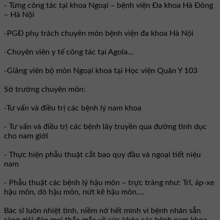
- Từng công tác tại khoa Ngoại – bệnh viện Đa khoa Hà Đông
– Hà Nội
-PGĐ phụ trách chuyên môn bệnh viện đa khoa Hà Nội
-Chuyên viên y tế công tác tại Agola...
-Giảng viên bộ môn Ngoại khoa tại Học viện Quân Y 103
Sở trưởng chuyên môn:
-Tư vấn và điều trị các bệnh lý nam khoa
- Tư vấn và điều trị các bệnh lây truyền qua đường tình dục
cho nam giới
- Thực hiện phẫu thuật cắt bao quy đầu và ngoại tiết niệu
nam
- Phẫu thuật các bệnh lý hậu môn – trực tràng như: Trĩ, áp-xe
hậu môn, dò hậu môn, nứt kẽ hậu môn,...
Bác sĩ luôn nhiệt tình, niềm nở hết mình vì bệnh nhân sẵn
sàng giải đáp mọi thắc mắc về sức khỏe các bệnh nam khoa,