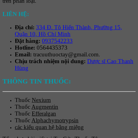
trên phân loại.
LIÊN HỆ:
Địa chỉ:
334 Đ. Tô Hiến Thành, Phường 15,
Quận 10, Hồ Chí Minh
Đặt hàng:
0937542233
Hotline:
0564435373
Email:
tracuuthuoctay@gmail.com.
Chịu trách nhiệm nội dung:
Dược sĩ Cao Thanh
Hùng
THÔNG TIN THUỐC:
Thuốc
Nexium
Thuốc
Augmentin
Thuốc
Efferalgan
Thuốc
Alphachymotrypsin
các kiểu quan hệ bằng miệng