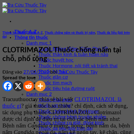
Bỏ
qua
nội
dung
Thuốc A-Z
Thông tin thuốc
,
Thuốc A-Z
,
Thuốc chống nấm và thuốc trị nấm
,
Thuốc da liễu (bôi trên
da)
Thông tin thuốc
Danh mục 1
Thuốc Kháng Viêm, Giảm Phù Nề
CLOTRIMAZOL Thuốc chống nấm tại
Thuốc thần kinh & tuần hoàn não
chỗ, phổ rộng
Thuốc huyết học
Thuốc Hormone, nội tiết và tránh thai
Thuốc hô hấp
Đăng vào
27/03/2022
bởi
Tra Cứu Thuốc Tây
Thuốc giãn cơ
Spread the love
Thuốc tim mạch
Thuốc tiêu hóa đường ruột
Danh mục 2
Tracuuthuoctay chia sẻ bài viết
CLOTRIMAZOL là
Thuốc thải ghép
thuốc gì
? giá thuốc bao nhiêu? chỉ định, cách sử dụng,
thuốc sát trùng
Thuốc chống bệnh Parkinson
tác dụng phụ thuốc CLOTRIMAZOL
.
Clotrimazol
Thuốc chống bệnh truyền nhiễm
được chỉ định để điều trị tại chỗ các bệnh nấm như:
Thuốc chống co giật, động kinh
Bệnh nấm
Candida
ở miệng, họng; bệnh nấm da, bệnh
Thuốc da liễu (bôi trên da)
nấm
Candida
ngoài da, nấm kẽ ngón tay, kẽ chân, cũng