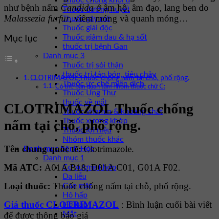
Thuốc chống khối u
như bệnh nấm
Candida
ở âm hộ, âm đạo, lang ben do
Thuốc đường huyết
Malassezia furfur
, viêm móng và quanh móng…
Thuốc gây mê
Thuốc giải độc
Thuốc giảm đau & hạ sốt
Mục lục
thuốc trị bệnh Gan
Danh mục 3
Thuốc trị sỏi thận
thuốc trị táo bón, tiêu chảy
CLOTRIMAZOL Thuốc chống nấm tại chỗ, phổ rộng.
Thuốc ức chế miễn dịch
Có thể bạn quan tâm nhóm thuốc chữ C:
Thuốc Ung Thư
thuốc về mắt
CLOTRIMAZOL Thuốc chống
Thuốc vitamin & khoáng chất
Thuốc xương khớp
nấm tại chỗ, phổ rộng.
Thuốc lợi niệu
Nhóm thuốc khác
Tên chung quốc tế:
Clotrimazole.
Danh mục bệnh Học
Danh mục 1
Mã ATC:
A01A B18, D01A C01, G01A F02.
Cơ xương khớp
Da liễu
Loại thuốc:
Thuốc chống nấm tại chỗ, phổ rộng.
Gan mật
Hô hấp
Giá thuốc CLOTRIMAZOL
: Bình luận cuối bài viết
Hô hấp
Mắt
để được thông báo giá