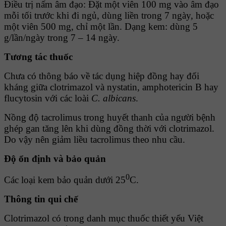
Ðiều trị nấm âm đạo: Ðặt một viên 100 mg vào âm đạo
mỗi tối trước khi đi ngủ, dùng liền trong 7 ngày, hoặc
một viên 500 mg, chỉ một lần. Dạng kem: dùng 5
g/lần/ngày trong 7 – 14 ngày.
Tương tác thuốc
Chưa có thông báo về tác dụng hiệp đồng hay đối
kháng giữa clotrimazol và nystatin, amphotericin B hay
flucytosin với các loài
C.
albicans
.
Nồng độ tacrolimus trong huyết thanh của người bệnh
ghép gan tăng lên khi dùng đồng thời với clotrimazol.
Do vậy nên giảm liều tacrolimus theo nhu cầu.
Ðộ ổn định và bảo quản
0
Các loại kem bảo quản dưới 25
C.
Thông tin qui chế
Clotrimazol có trong danh mục thuốc thiết yếu Việt