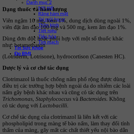
Danh mục 2
Nội tiết
Dạng thuốc và hàm lượng
Răng hàm mặt
Tai mũi họng
Viên ngậm 10 mg, kem 1%, dung dịch dùng ngoài 1%,
Thần kinh
viên đặt âm đạo 100 mg và 500 mg, kem âm đạo 1%.
Tiết niệu
Tiêu hóa
Dùng đơn độc hoặc phối hợp với một số thuốc khác
Tim mạch
như: betamethason
Tin Sức Khỏe
Đo BMI
(Lotriderm, Lotrisone), hydrocortison (Canesten HC).
Dược lý và cơ chế tác dụng
Clotrimazol là thuốc chống nấm phổ rộng được dùng
điều trị các trường hợp bệnh ngoài da do nhiễm các loài
nấm gây bệnh khác nhau và cũng có tác dụng trên
Trichomonas, Staphylococcus
và
Bacteroides
. Không
có tác dụng với
Lactobacilli
.
Cơ chế tác dụng của clotrimazol là liên kết với các
phospholipid trong màng tế bào nấm, làm thay đổi tính
thấm của màng, gây mất các chất thiết yếu nội bào dẫn