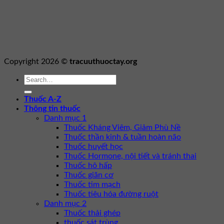
Copyright 2026 ©
tracuuthuoctay.org
Thuốc A-Z
Thông tin thuốc
Danh mục 1
Thuốc Kháng Viêm, Giảm Phù Nề
Thuốc thần kinh & tuần hoàn não
Thuốc huyết học
Thuốc Hormone, nội tiết và tránh thai
Thuốc hô hấp
Thuốc giãn cơ
Thuốc tim mạch
Thuốc tiêu hóa đường ruột
Danh mục 2
Thuốc thải ghép
thuốc sát trùng