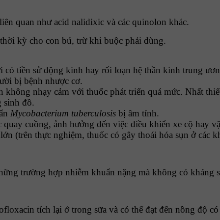
liên quan như acid nalidixic và các quinolon khác.
hời kỳ cho con bú, trừ khi buộc phải dùng.
i có tiền sử động kinh hay rối loạn hệ thần kinh trung ươ
ười bị bệnh nhược cơ.
ẩn không nhạy cảm với thuốc phát triển quá mức. Nhất thi
 sinh đồ.
uẩn
Mycobacterium
tuberculosis
bị âm tính.
óc quay cuồng, ảnh hưởng đến việc điều khiển xe cộ hay 
lớn (trên thực nghiệm, thuốc có gây thoái hóa sụn ở các k
những trường hợp nhiễm khuẩn nặng mà không có kháng sin
loxacin tích lại ở trong sữa và có thể đạt đến nồng độ có