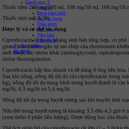
Danh mục 2
Thuốc tiêm 200 mg/100 ml, 100 mg/50 ml, 100 mg/10 
Nội tiết
Răng hàm mặt
Thuốc nhỏ mắt 0,3%.
Tai mũi họng
Thần kinh
Dược lý và cơ chế tác dụng
Tiết niệu
Tiêu hóa
Ciprofloxacin là thuốc kháng sinh bán tổng hợp, có ph
Tim mạch
girase, nên thuốc ngăn sự sao chép của chromosom khiến
Tin Sức Khỏe
Đo BMI
sinh thuộc các nhóm khác (aminoglycosid, cephalosporin,
nhóm fluoroquinolon.
Ciprofloxacin hấp thu nhanh và dễ dàng ở ống tiêu hóa.
Sau khi uống, nồng độ tối đa của ciprofloxacin trong má
kg), nồng độ tối đa trung bình trong huyết thanh là vào
mg/lít, 4,3 mg/lít và 5,4 mg/lít.
Nồng độ tối đa trong huyết tương sau khi truyền tĩnh mạc
Nửa đời trong huyết tương là khoảng 3,5 đến 4,5 giờ ở n
(xem thêm ở phần liều lượng). Dược động học của thuốc
Thể tích phân bố của ciprofloxacin rất lớn (2 – 3 lít/k