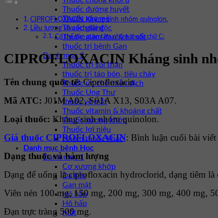
Thuốc chống khối u
Thuốc đường huyết
Thuốc gây mê
CIPROFLOXACIN Kháng sinh nhóm quinolon.
Thuốc giải độc
Liều lượng và cách dùng
Thuốc giảm đau & hạ sốt
Có thể bạn quan tâm nhóm thuốc chữ C:
thuốc trị bệnh Gan
CIPROFLOXACIN Kháng sinh nhó
Danh mục 3
Thuốc trị sỏi thận
thuốc trị táo bón, tiêu chảy
Tên chung quốc tế:
Ciprofloxacin.
Thuốc ức chế miễn dịch
Thuốc Ung Thư
Mã ATC:
J01M A02, S01A X13, S03A A07.
thuốc về mắt
Thuốc vitamin & khoáng chất
Loại thuốc:
Kháng sinh nhóm quinolon.
Thuốc xương khớp
Thuốc lợi niệu
Giá thuốc CIPROFLOXACIN
: Bình luận cuối bài viế
Nhóm thuốc khác
Danh mục bệnh Học
Dạng thuốc và hàm lượng
Danh mục 1
Cơ xương khớp
Dạng để uống là ciprofloxacin hydroclorid, dạng tiêm là c
Da liễu
Gan mật
Viên nén 100 mg, 150 mg, 200 mg, 300 mg, 400 mg, 5
Hô hấp
Hô hấp
Ðạn trực tràng 500 mg.
Mắt