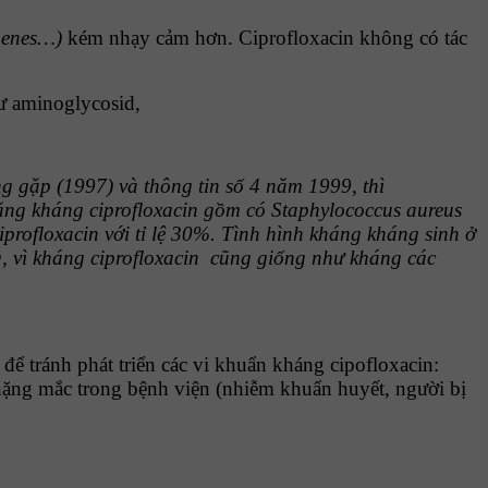
ogenes…)
kém nhạy
cảm hơn. Ciprofloxacin không có tác
hư aminoglycosid,
g gặp (1997) và thông tin số 4 năm 1999, thì
tăng kháng ciprofloxacin gồm có Staphylococcus aureus
ciprofloxacin với tỉ lệ 30%. Tình hình kháng kháng
sinh ở
, vì kháng ciprofloxacin
cũng giống như kháng các
ể tránh phát triển các vi khuẩn kháng cipofloxacin:
 nặng mắc trong bệnh viện (nhiễm khuẩn huyết, người bị