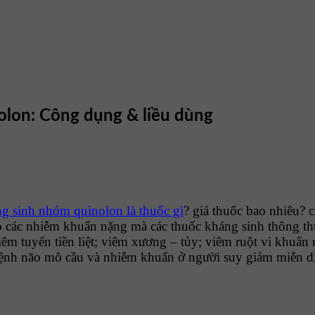
on: Công dụng & liều dùng
inh nhóm quinolon là thuốc gì
? giá thuốc bao nhiêu? 
o các nhiễm khuẩn nặng mà các thuốc kháng sinh thông th
viêm tuyến tiền liệt; viêm xương – tủy; viêm ruột vi khu
bệnh não mô cầu và nhiễm khuẩn ở người suy giảm miễn d