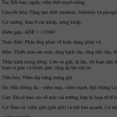
Da: Nổi ban, ngứa, viêm tĩnh mạch nông.
Chuyển hóa: Tăng tạm thời creatinin, bilirubin và phosp
Cơ xương: Ðau ở các khớp, sưng khớp.
Hiếm gặp, ADR < 1/1000
Toàn thân: Phản ứng phản vệ hoặc dạng phản vệ.
Máu: Thiếu máu tan máu, tăng bạch cầu, tăng tiểu cầu, 
Thần kinh trung ương: Cơn co giật, lú lẫn, rối loạn tâm th
loạn vị giác và khứu giác, tăng áp lực nội sọ.
Tiêu hóa: Viêm đại tràng màng giả.
Da: Hội chứng da – niêm mạc, viêm mạch, hội chứng Lyell
Gan: Ðã có báo cáo về một vài trường hợp bị hoại tử tế 
Cơ: Ðau cơ, viêm gân (gân gót) và mô bao quanh. Có một 