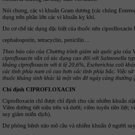
Nói chung, các vi khuẩn Gram dương (các chủng
Entero
dụng trên phần lớn các vi khuẩn kỵ khí.
Do cơ chế tác dụng đặc biệt của thuốc nên ciprofloxaci
cephalosporin, tetracyclin, penicilin…
Theo báo cáo của Chương trình giám sát quốc gia của V
ciprofloxacin vẫn có tác dụng cao đối với Salmonella ty
kháng ciprofloxacin với tỉ lệ 20,6%, Escherichia coli kh
các tỉnh phía nam có cao hơn các tỉnh phía bắc. Việc s
thuốc kháng sinh khác là một vấn đề ngày
càng thường 
Chỉ định CIPROFLOXACIN
Ciprofloxacin chỉ được chỉ định cho các nhiễm khuẩn nặ
Viêm đường tiết niệu trên và dưới; viêm tuyến tiền liệt
suy giảm miễn dịch).
Dự phòng bệnh não mô cầu và nhiễm khuẩn ở người suy