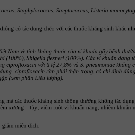
coccus,
Staphylococcus, Streptococcus, Listeria monocyt
n không có tác dụng chéo với các thuốc kháng sinh khác n
iệt Nam về tính kháng thuốc của vi khuẩn gây bệnh thườn
phi (100%), Shigella flexneri (100%). Các vi khuẩn đang 
áng ciprofloxacin với tỉ lệ 27,8% và S. pneumoniae kháng 
ử dụng
ciprofloxacin cần phải thận trọng, có chỉ định đúng
gặp (xem phần Liều lượng).
ng mà các thuốc kháng sinh thông thường không tác dụng đ
; viêm xương – tủy; viêm ruột vi khuẩn nặng; nhiễm khuẩn
 giảm miễn dịch.