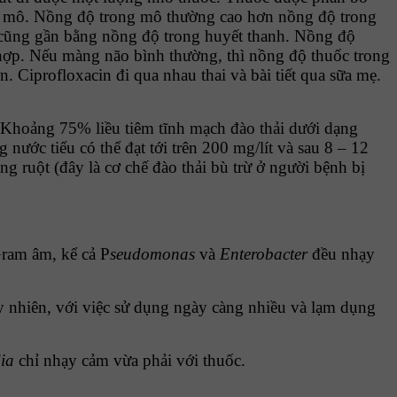
ào mô. Nồng độ trong mô thường cao hơn nồng độ trong
ào cũng gần bằng nồng độ trong huyết thanh. Nồng độ
 hợp. Nếu màng não bình thường, thì nồng độ thuốc trong
Ciprofloxacin đi qua nhau thai và bài tiết qua sữa mẹ.
. Khoảng 75% liều tiêm tĩnh mạch đào thải dưới dạng
nước tiểu có thể đạt tới trên 200 mg/lít và sau 8 – 12
ng ruột (đây là cơ chế đào thải bù trừ ở người bệnh bị
Gram âm, kể cả P
seudomonas
và
Enterobacter
đều nhạy
 nhiên, với việc sử dụng ngày
càng nhiều và lạm dụng
ia
chỉ nhạy cảm vừa phải với thuốc.