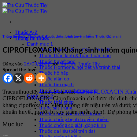
Bỏ
qua
nội
dung
Thuốc A-Z
Thông tin thuốc
,
Thuốc A-Z
,
Thuốc chống bệnh truyền nhiễm
,
Thuốc Kháng sinh
Thông tin thuốc
Danh mục 1
CIPROFLOXACIN Kháng sinh nhóm quinol
Thuốc Kháng Viêm, Giảm Phù Nề
Thuốc thần kinh & tuần hoàn não
Thuốc huyết học
Đăng vào
26/03/2022
bởi
Tra Cứu Thuốc Tây
Thuốc Hormone, nội tiết và tránh thai
Spread the love
Thuốc hô hấp
Thuốc giãn cơ
Thuốc tim mạch
Thuốc tiêu hóa đường ruột
Tracuuthuoctay chia sẻ bài viết
CIPROFLOXACIN Kháng s
Danh mục 2
CIPROFLOXACIN.
Ciprofloxacin chỉ được chỉ định ch
Thuốc thải ghép
kháng cipofloxacin: Viêm đường tiết niệu trên và dưới; 
thuốc sát trùng
khuẩn huyết, người bị suy giảm miễn dịch). Dự phòng 
Thuốc chống bệnh Parkinson
Thuốc chống bệnh truyền nhiễm
Mục lục
Thuốc chống co giật, động kinh
Thuốc da liễu (bôi trên da)