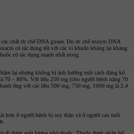
là các chất ức chế DNA girase. Do ức chế enzym DNA
acin có tác dụng tốt với các vi khuẩn kháng lại kháng
 thuốc có tác dụng mạnh nhất trong
ị chậm lại nhưng không bị ảnh hưởng một cách đáng kể.
i là 70 – 80%. Với liều 250 mg (cho người bệnh nặng 70
 thanh ứng với các liều 500 mg, 750 mg, 1000 mg là 2,4
ài hơn ở người bệnh bị suy thận và ở người cao tuổi
t.
ỉ rút đi được một lượng nhỏ thuốc. Thuốc được phân bố