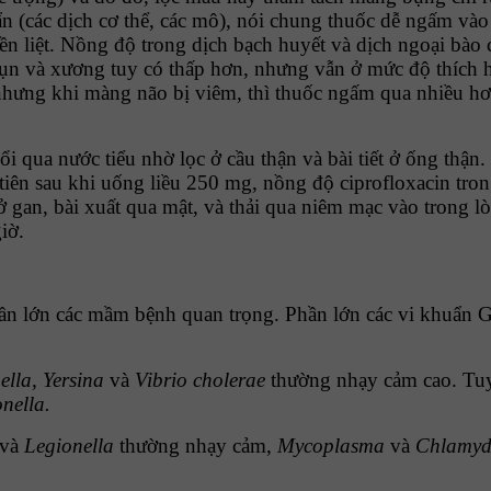
n (các dịch cơ thể, các mô), nói chung thuốc dễ ngấm v
 tiền liệt. Nồng độ trong dịch bạch huyết và dịch ngoại b
sụn và xương tuy có thấp hơn, nhưng vẫn ở mức độ thích
ưng khi màng não bị viêm, thì thuốc ngấm qua nhiều hơn. 
 qua nước tiểu nhờ lọc ở cầu thận và bài tiết ở ống thận
ên sau khi uống liều 250 mg, nồng độ ciprofloxacin trong 
ở gan, bài xuất qua mật, và thải qua niêm mạc vào trong lò
iờ.
ần lớn các mầm bệnh quan trọng. Phần lớn các vi khuẩn 
ella, Yersina
và
Vibrio cholerae
thường nhạy cảm cao. Tuy
nella.
và
Legionella
thường nhạy cảm,
Mycoplasma
và
Chlamyd