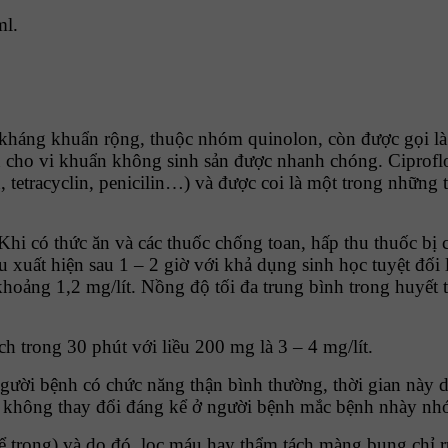
ml.
ổ kháng khuẩn rộng, thuộc nhóm quinolon, còn được gọi 
 cho vi khuẩn không sinh sản được nhanh chóng. Ciproflox
 tetracyclin, penicilin…) và được coi là một trong những
 Khi có thức ăn và các thuốc chống toan, hấp thu thuốc b
u xuất hiện sau 1 – 2 giờ với khả dụng sinh học tuyệt đố
 khoảng 1,2 mg/lít. Nồng độ tối đa trung bình trong huyết
h trong 30 phút với liều 200 mg là 3 – 4 mg/lít.
gười bệnh có chức năng thận bình thường, thời gian này d
 không thay đổi đáng kể ở người bệnh mắc bệnh nhày nhớ
g thể trọng) và do đó, lọc máu hay thẩm tách màng bụng ch