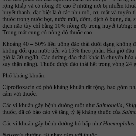
rộng khắp và có nồng độ cao ở những nơi bị nhiễm khuẩ
huyết thanh, đặc biệt là ở các nhu mô, cơ, mật và tuyến
thuốc trong nước bọt, nước mũi, đờm, dịch ổ bụng, da, 
dịch não tủy chỉ bằng 10% nồng độ trong huyết tương; nh
Trong mật cũng có nồng độ thuốc cao.
Khoảng 40 – 50% liều uống đào thải dưới dạng không đổi
không đổi qua nước tiểu và 15% theo phân. Hai giờ đầu ti
giờ là 30 mg/lít. Các đường đào thải khác là chuyển hóa 
suy thận nặng). Thuốc được đào thải hết trong vòng 24 g
Phổ kháng khuẩn:
Ciprofloxacin có phổ kháng khuẩn rất rộng, bao gồm ph
cảm với thuốc.
Các vi khuẩn gây bệnh đường ruột như
Salmonella, Shig
thuốc, đã có báo cáo về tăng tỷ lệ kháng thuốc của
Salmo
Các vi khuẩn gây bệnh đường hô hấp như
Haemophilus
Neisseria
thường rất nhạy cảm với thuốc.