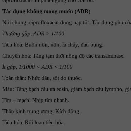
ciprofloxacin thì phải ngừng cho con bú.
Tác dụng không mong muốn (ADR)
Nói chung, ciprofloxacin dung nạp tốt. Tác dụng phụ của
Thường gặp, ADR > 1/100
Tiêu hóa: Buồn nôn, nôn, ỉa chảy, đau bụng.
Chuyển hóa: Tăng tạm thời nồng độ các transaminase.
Ít gặp, 1/1000 < ADR < 1/100
Toàn thân: Nhức đầu, sốt do thuốc.
Máu: Tăng bạch cầu ưa eosin, giảm bạch cầu lympho, giả
Tim – mạch: Nhịp tim nhanh.
Thần kinh trung ương: Kích động.
Tiêu hóa: Rối loạn tiêu hóa.